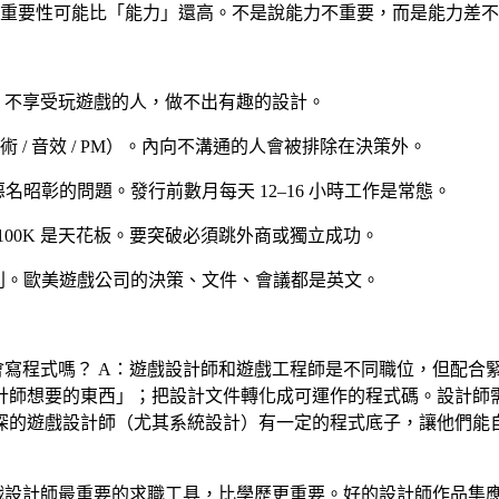
重要性可能比「能力」還高。不是說能力不重要，而是能力差不
。不享受玩遊戲的人，做不出有趣的設計。
術 / 音效 / PM）。內向不溝通的人會被排除在決策外。
是惡名昭彰的問題。發行前數月每天 12–16 小時工作是常態。
後 100K 是天花板。要突破必須跳外商或獨立成功。
利。歐美遊戲公司的決策、文件、會議都是英文。
會寫程式嗎？
A：遊戲設計師和遊戲工程師是不同職位，但配合
要的東西」；把設計文件轉化成可運作的程式碼。設計師需要會寫程式
遊戲設計師（尤其系統設計）有一定的程式底子，讓他們能自己做 p
戲設計師最重要的求職工具，比學歷更重要。好的設計師作品集