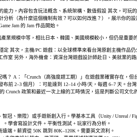
的能力，內容包含玩法概念、系統架構、數值假設 其次，
可玩的 P
計分析（為什麼這個機制有效？可以如何改進？），展示你的設
me Jam 的 Jam 作品開始。
戲產業規模中等，相比日本、韓國、美國規模較小，但仍是重要
穩定 其次，
主機/PC 遊戲
：以全球標準來看台灣原創主機作品仍
輔助工作室 另外，
海外機會
：資深台灣遊戲設計師赴日、美就業的路線
況嗎？
A：「Crunch（高強度趕工期）」在遊戲業確實存在，但
前 2–3 個月）：可能達到 12–14 小時/天，每週 6–7 天。
司的 Crunch 政策和最近一次上線的工時情況，這是判斷公司文
、智冠、樂陞）或手遊新創
入行。學基本工具（Unity / Unreal / Figm
履歷）。學會寫設計文件 + 平衡性測試 + 玩家行為分析。
端。薪資從 50K 跳到 80K–120K。需要英文流利。