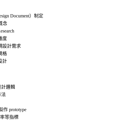
ign Document）制定
法概念
Research
難度
調設計需求
規格
設計
設計邏輯
方法
作 prototype
留存率等指標