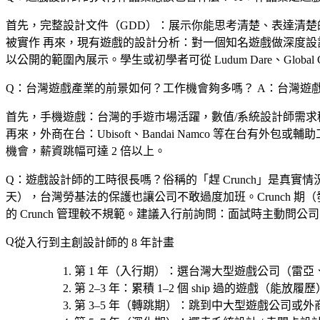
首先，
完整設計文件（GDD）
：展示你能思考清楚、表達清楚
被實作 再來，
現有遊戲的設計分析
：對一個知名遊戲做深度設
以公開的範圍內展示。學生或初學者可從 Ludum Dare、Global Ga
Q：台灣遊戲產業的前景如何？工作機會夠多嗎？
A：台灣遊
首先，
手機遊戲
：台灣的手遊市場活躍，數值/系統設計師需求
再來，
外商在台
：Ubisoft、Bandai Namco 等在台有外包或
機會，薪資跳幅可達 2 倍以上。
Q：遊戲設計師的工時很長嗎？俗稱的「趕 Crunch」是真實情
天），台灣勞基法的保護也讓公司不敢過度加班。Crunch 期（發布
的 Crunch 管理較不規範。建議入行前詢問：面試時主動問公
從入行到主創設計師的 8 年計畫
第 1 年（入行期）
：選
台灣大型遊戲公司（雷亞
第 2–3 年
：累積 1–2 個 ship 過的遊戲（能放
第 3–5 年（轉跳期）
：跳到中大型遊戲公司或外商遠