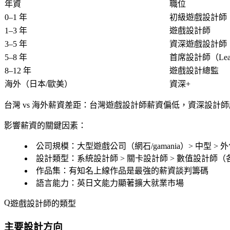
年資
職位
0–1 年
初級遊戲設計師
1–3 年
遊戲設計師
3–5 年
資深遊戲設計師
5–8 年
首席設計師（Lead 
8–12 年
遊戲設計總監
海外（日本/歐美）
資深+
台灣 vs 海外薪資差距
：台灣遊戲設計師薪資偏低，資深設計師赴日（Sq
影響薪資的關鍵因素：
公司規模
：大型遊戲公司（網石/gamania）> 中型 >
設計類型
：系統設計師 > 關卡設計師 > 數值設計師
作品集
：有知名上線作品是最強的薪資談判籌碼
語言能力
：英日文能力顯著擴大就業市場
遊戲設計師的類型
主要設計方向