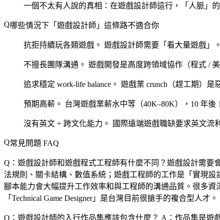
一個不太有人說的真相：在遊戲設計師這行，「人脈」的
哪些情況下「遊戲設計師」這條路不適合你
抗拒持續玩各類遊戲。
遊戲設計師需要「看大量遊戲」
不擅長團隊溝通。
遊戲開發是高度跨領域協作（程式 / 美
追求穩定 work-life balance。
遊戲業 crunch（趕工期）
預期高薪。
台灣遊戲業薪水中等（40K–80K），10 年
沒有英文 + 跨文化能力。
國際遠端遊戲職缺要求英文流
常見問題 FAQ
Q：遊戲設計師和遊戲程式工程師有什麼不同？遊戲設計需要
法規則、關卡結構、數值系統；遊戲工程師的工作是「實現設計師想
腳本能力會大幅提升工作效率和與工程師的溝通品質。很多資深的
「Technical Game Designer」是台灣目前很搶手的複合型人才。
Q：遊戲設計師的入行作品集應該包含什麼？
A：作品集是遊