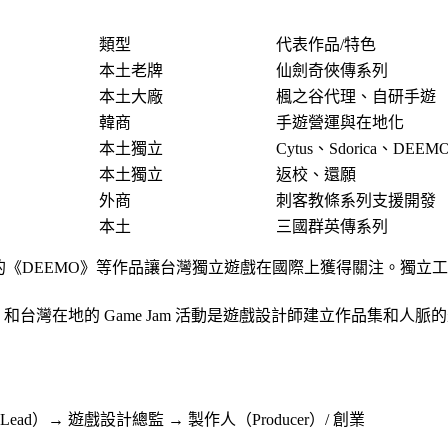
類型
代表作品/特色
本土老牌
仙劍奇俠傳系列
本土大廠
楓之谷代理、自研手遊
韓商
手遊營運與在地化
本土獨立
Cytus、Sdorica、DEEM
本土獨立
返校、還願
外商
刺客教條系列支援開發
本土
三國群英傳系列
的《DEEMO》等作品讓台灣獨立遊戲在國際上獲得關注。獨立
udum Dare 和台灣在地的 Game Jam 活動是遊戲設計師建立作品
d）→ 遊戲設計總監 → 製作人（Producer）/ 創業