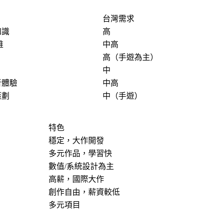
台灣需求
知識
高
維
中高
高（手遊為主）
中
者體驗
中高
策劃
中（手遊）
特色
穩定，大作開發
多元作品，學習快
數值/系統設計為主
高薪，國際大作
創作自由，薪資較低
多元項目