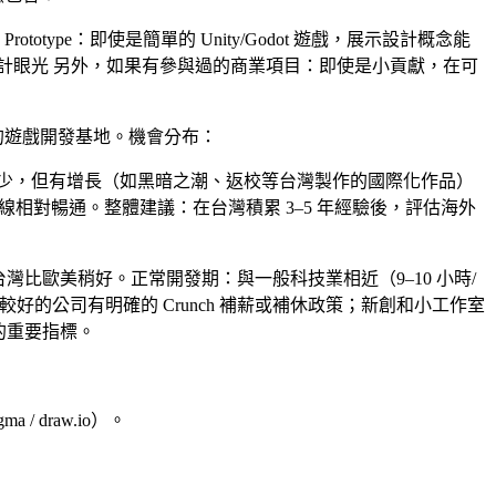
rototype
：即使是簡單的 Unity/Godot 遊戲，展示設計概念能
計眼光 另外，
如果有參與過的商業項目
：即使是小貢獻，在可
的遊戲開發基地。機會分布：
少，但有增長（如黑暗之潮、返校等台灣製作的國際化作品）
相對暢通。整體建議：在台灣積累 3–5 年經驗後，評估海外
台灣比歐美稍好。正常開發期：與一般科技業相近（9–10 小時/
台灣較好的公司有明確的 Crunch 補薪或補休政策；新創和小工作室
化的重要指標。
a / draw.io）。