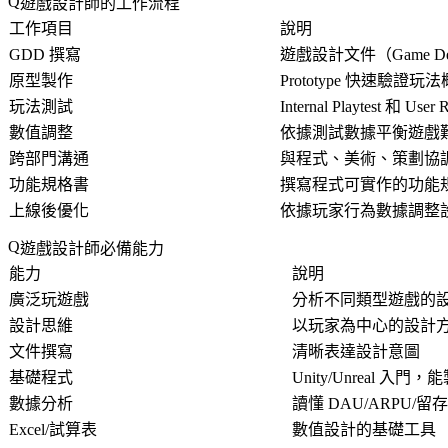
遊戲設計師的工作流程
工作項目
說明
GDD 撰寫
遊戲設計文件（Game Des
原型製作
Prototype 快速驗證玩
玩法測試
Internal Playtest 和 User 
數值調整
依據測試數據平衡遊戲
跨部門溝通
與程式、美術、策劃協
功能規格書
撰寫程式可實作的功能
上線後優化
依據玩家行為數據調整
遊戲設計師必備能力
能力
說明
廣泛玩遊戲
分析不同類型遊戲的
設計思維
以玩家為中心的設計
文件撰寫
清晰表達設計意圖
基礎程式
Unity/Unreal 入門，能製
數據分析
讀懂 DAU/ARPU/
Excel/試算表
數值設計的基礎工具