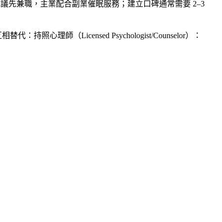
接案量少，建議先兼職，主業配合副業催眠服務；建立口碑通常需要 2–3
師（Licensed Psychologist/Counselor）：