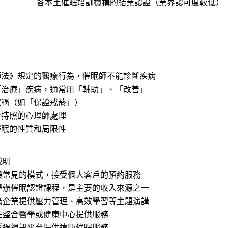
各本土催眠培訓機構的結業認證（業界認可度較低）
師法》規定的醫療行為，催眠師不能診斷疾病
「治療」疾病，通常用「輔助」、「改善」
宣稱（如「保證戒菸」）
介持照的心理師處理
催眠的性質和局限性
說明
最常見的模式，接受個人客戶的預約服務
舉辦催眠認證課程，是主要的收入來源之一
為企業提供壓力管理、高效學習等主題演講
在整合醫學或健康中心提供服務
透過視訊平台提供遠距催眠服務