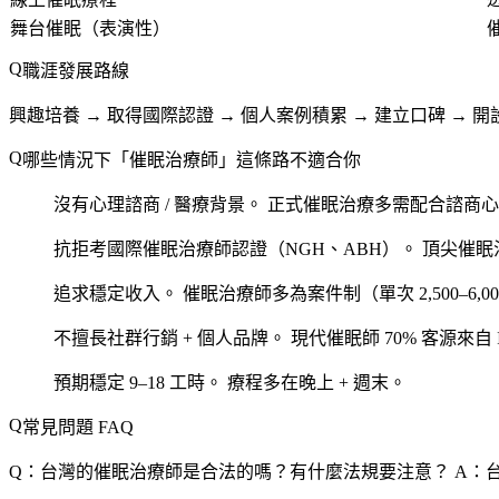
舞台催眠（表演性）
職涯發展路線
興趣培養 → 取得國際認證 → 個人案例積累 → 建立口碑 → 
哪些情況下「催眠治療師」這條路不適合你
沒有心理諮商 / 醫療背景。
正式催眠治療多需配合諮商心
抗拒考國際催眠治療師認證（NGH、ABH）。
頂尖催眠
追求穩定收入。
催眠治療師多為案件制（單次 2,500–6,0
不擅長社群行銷 + 個人品牌。
現代催眠師 70% 客源來自 IG 
預期穩定 9–18 工時。
療程多在晚上 + 週末。
常見問題 FAQ
Q：台灣的催眠治療師是合法的嗎？有什麼法規要注意？
A：