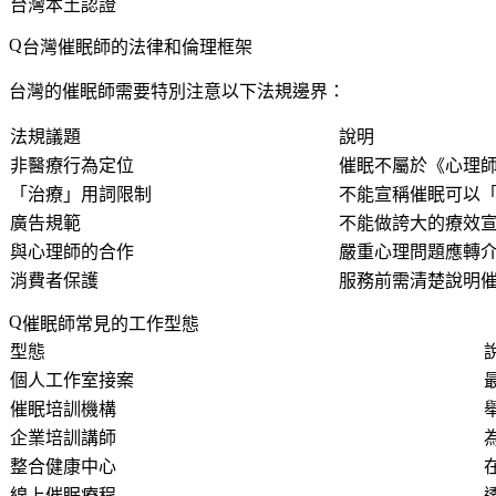
台灣本土認證
台灣催眠師的法律和倫理框架
台灣的催眠師需要特別注意以下法規邊界：
法規議題
說明
非醫療行為定位
催眠不屬於《心理
「治療」用詞限制
不能宣稱催眠可以
廣告規範
不能做誇大的療效
與心理師的合作
嚴重心理問題應轉
消費者保護
服務前需清楚說明
催眠師常見的工作型態
型態
個人工作室接案
催眠培訓機構
企業培訓講師
整合健康中心
線上催眠療程