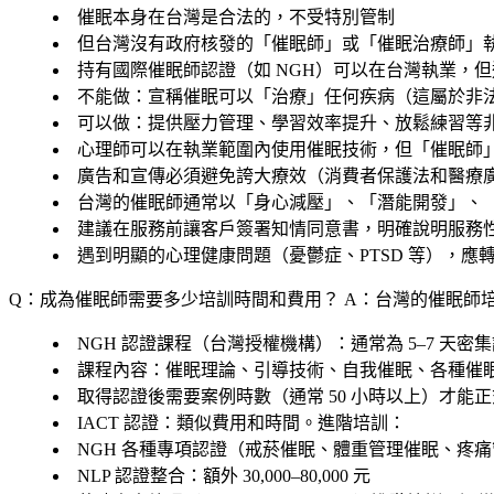
催眠本身在台灣是合法的，不受特別管制
但台灣沒有政府核發的「催眠師」或「催眠治療師」
持有國際催眠師認證（如 NGH）可以在台灣執業，
不能做
：宣稱催眠可以「治療」任何疾病（這屬於非
可以做
：提供壓力管理、學習效率提升、放鬆練習等
心理師可以在執業範圍內使用催眠技術，但「催眠師
廣告和宣傳必須避免誇大療效（消費者保護法和醫療
台灣的催眠師通常以「身心減壓」、「潛能開發」、
建議在服務前讓客戶簽署知情同意書，明確說明服務
遇到明顯的心理健康問題（憂鬱症、PTSD 等），應
Q：成為催眠師需要多少培訓時間和費用？
A：台灣的催眠師
NGH 認證課程（台灣授權機構）：通常為 5–7 天密集課程，
課程內容：催眠理論、引導技術、自我催眠、各種催
取得認證後需要案例時數（通常 50 小時以上）才能
IACT 認證：類似費用和時間。進階培訓：
NGH 各種專項認證（戒菸催眠、體重管理催眠、疼痛管理催
NLP 認證整合：額外 30,000–80,000 元