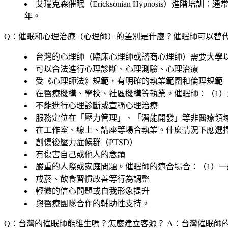
艾瑞克森催眠（Ericksonian Hypnosis）進階
年。
Q：催眠和心理治療（心理師）的差別是什麼？催眠師可以替
台灣的心理師（臨床心理師或諮商心理師）需要大學以
可以合法進行心理診斷、心理測驗、心理治療
受《心理師法》規範，有明確的執業範圍和倫理規範
在醫療機構、學校、社區機構等執業。催眠師：（1
不能進行心理診斷或宣稱心理治療
服務定位在「壓力管理」、「潛能開發」等非醫療領
在工作室、線上、講座等場合執業。什麼情況下應選
創傷後壓力症候群（PTSD）
有傷害自己或他人的念頭
嚴重的人際或家庭問題。催眠師的適合場合：（1）
戒菸、飲食習慣改善等行為調整
輕微的信心問題或自我形象提升
與醫療團隊合作的輔助性支持。
Q：台灣的催眠師能維生嗎？怎麼建立客源？
A：台灣催眠師