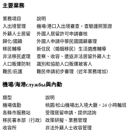
主要業務
業務項目
說明
入出境管理
機場/港口入出境審查，查驗護照簽證
外籍人士居留
外國人居留許可申請審核
歸化/國籍
外國人申請中華民國國籍審理
移民輔導
新住民（婚姻移民）生活適應輔導
非法移民處理
查察、收容、遣返非法居留外籍人士
人口販運防制
識別和協助人口販運被害人
難民/庇護
難民申請初步審理（近年業務增加）
機場/海港службы與內勤
類型
說明
機場值勤
桃園/松山機場出入境大廳，24 小時輪班
各縣市服務站
受理居留申請、提供諮詢
移民署本部（行政）
政策研擬、業務管理
收容所
非法外籍人士收容管理