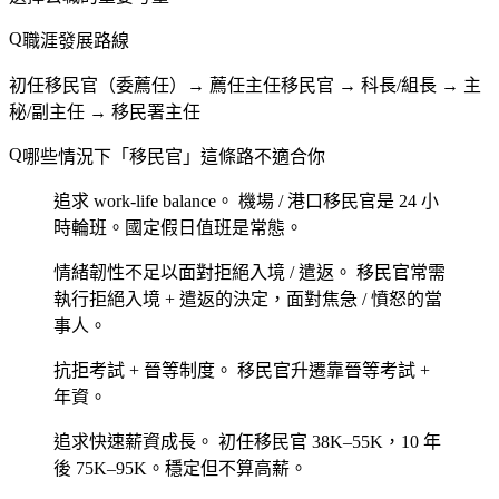
職涯發展路線
初任移民官（委薦任）→ 薦任主任移民官 → 科長/組長 → 主
秘/副主任 → 移民署主任
哪些情況下「移民官」這條路不適合你
追求 work-life balance。
機場 / 港口移民官是 24 小
時輪班。國定假日值班是常態。
情緒韌性不足以面對拒絕入境 / 遣返。
移民官常需
執行拒絕入境 + 遣返的決定，面對焦急 / 憤怒的當
事人。
抗拒考試 + 晉等制度。
移民官升遷靠晉等考試 +
年資。
追求快速薪資成長。
初任移民官 38K–55K，10 年
後 75K–95K。穩定但不算高薪。