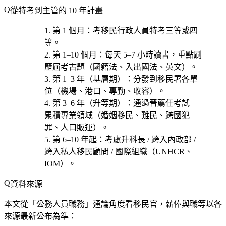
從特考到主管的 10 年計畫
第 1 個月
：考
移民行政人員特考三等或四
等
。
第 1–10 個月
：每天 5–7 小時讀書，重點刷
歷屆考古題（國籍法、入出國法、英文）。
第 1–3 年（基層期）
：分發到移民署各單
位（機場、港口、專勤、收容）。
第 3–6 年（升等期）
：通過晉薦任考試 +
累積專業領域（
婚姻移民、難民、跨國犯
罪、人口販運）
。
第 6–10 年起
：考慮
升科長 / 跨入內政部 /
跨入私人移民顧問 / 國際組織（UNHCR、
IOM）
。
資料來源
本文從「公務人員職務」通論角度看移民官，薪俸與職等以各
來源最新公布為準：