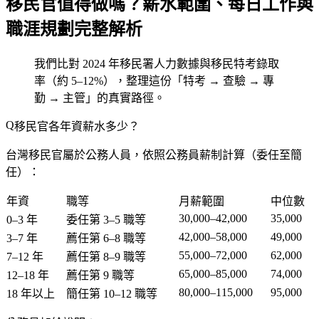
移民官值得做嗎？薪水範圍、每日工作與
職涯規劃完整解析
我們比對 2024 年移民署人力數據與移民特考錄取
率（約 5–12%），整理這份「特考 → 查驗 → 專
勤 → 主管」的真實路徑。
移民官各年資薪水多少？
台灣移民官屬於公務人員，依照公務員薪制計算（委任至簡
任）：
年資
職等
月薪範圍
中位數
30,000–42,000
35,000
0–3 年
委任第 3–5 職等
42,000–58,000
49,000
3–7 年
薦任第 6–8 職等
55,000–72,000
62,000
7–12 年
薦任第 8–9 職等
65,000–85,000
74,000
12–18 年
薦任第 9 職等
80,000–115,000
95,000
18 年以上
簡任第 10–12 職等