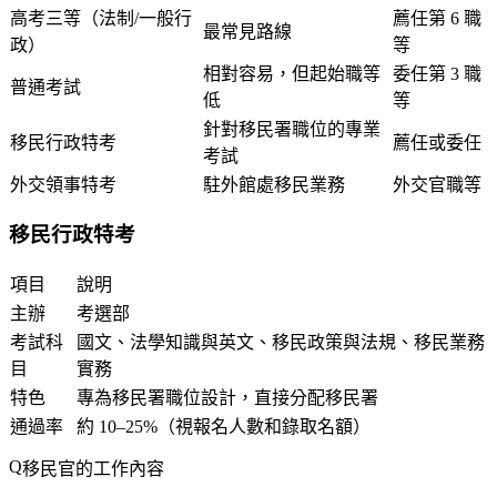
高考三等（法制/一般行
薦任第 6 職
最常見路線
政）
等
相對容易，但起始職等
委任第 3 職
普通考試
低
等
針對移民署職位的專業
移民行政特考
薦任或委任
考試
外交領事特考
駐外館處移民業務
外交官職等
移民行政特考
項目
說明
主辦
考選部
考試科
國文、法學知識與英文、移民政策與法規、移民業務
目
實務
特色
專為移民署職位設計，直接分配移民署
通過率
約 10–25%（視報名人數和錄取名額）
移民官的工作內容