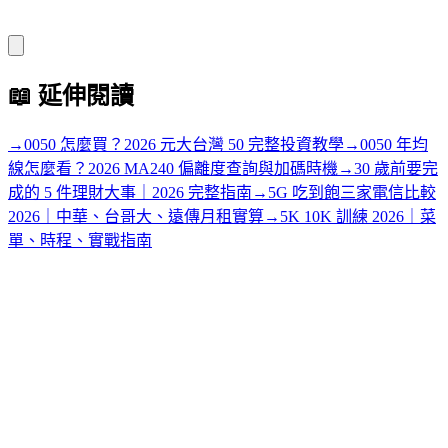
📖
延伸閱讀
→
0050 怎麼買？2026 元大台灣 50 完整投資教學
→
0050 年均
線怎麼看？2026 MA240 偏離度查詢與加碼時機
→
30 歲前要完
成的 5 件理財大事｜2026 完整指南
→
5G 吃到飽三家電信比較
2026｜中華、台哥大、遠傳月租實算
→
5K 10K 訓練 2026｜菜
單、時程、實戰指南