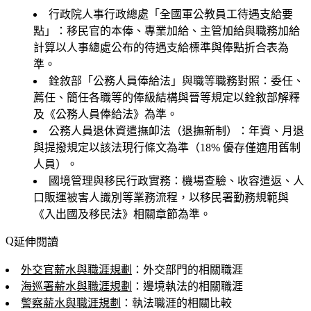
行政院人事行政總處「全國軍公教員工待遇支給要
點」
：移民官的本俸、專業加給、主管加給與職務加給
計算以人事總處公布的待遇支給標準與俸點折合表為
準。
銓敘部「公務人員俸給法」與職等職務對照
：委任、
薦任、簡任各職等的俸級結構與晉等規定以銓敘部解釋
及《公務人員俸給法》為準。
公務人員退休資遣撫卹法（退撫新制）
：年資、月退
與提撥規定以該法現行條文為準（18% 優存僅適用舊制
人員）。
國境管理與移民行政實務
：機場查驗、收容遣返、人
口販運被害人識別等業務流程，以移民署勤務規範與
《入出國及移民法》相關章節為準。
延伸閱讀
外交官薪水與職涯規劃
：外交部門的相關職涯
海巡署薪水與職涯規劃
：邊境執法的相關職涯
警察薪水與職涯規劃
：執法職涯的相關比較