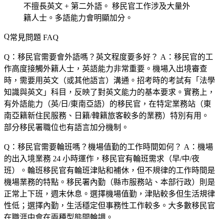
不擅長英文 + 第二外語。
移民官工作涉及大量外
籍人士。多語能力會明顯加分。
常見問題 FAQ
Q：移民官需要會外語嗎？英文程度要多好？
A：移民官的工
作高度接觸外籍人士，英語能力非常重要。機場入出境審查
時，需要用英文（或其他語言）溝通。招考時的考試有「法學
知識與英文」科目，反映了對英文能力的基本要求。實務上，
有外語能力（英/日/東南亞語）的移民官，在特定業務站（東
南亞籍新住民服務、日籍/韓籍旅客較多的業務）特別有用。
部分移民署職位也有語言加分機制。
Q：移民官需要輪班嗎？機場值勤的工作時間如何？
A：機場
的出入境業務 24 小時運作，移民官有輪班需求（早/中/夜
班）。輪班移民官有輪班津貼和補休，但不規律的工作時間是
機場業務的特點。移民署內勤（縣市服務站、本部行政）則是
正常上下班，週末休息。選擇機場值勤，津貼較多但生活規律
性低；選擇內勤，生活穩定但事務性工作較多。大多數移民官
在職涯中會在兩種型態間輪調。