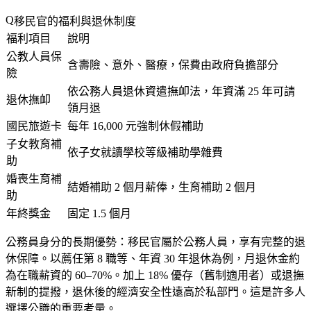
移民官的福利與退休制度
福利項目
說明
公教人員保
含壽險、意外、醫療，保費由政府負擔部分
險
依公務人員退休資遣撫卹法，年資滿 25 年可請
退休撫卹
領月退
國民旅遊卡
每年 16,000 元強制休假補助
子女教育補
依子女就讀學校等級補助學雜費
助
婚喪生育補
結婚補助 2 個月薪俸，生育補助 2 個月
助
年終獎金
固定 1.5 個月
公務員身分的長期優勢
：移民官屬於公務人員，享有完整的退
休保障。以薦任第 8 職等、年資 30 年退休為例，月退休金約
為在職薪資的 60–70%。加上 18% 優存（舊制適用者）或退撫
新制的提撥，退休後的經濟安全性遠高於私部門。這是許多人
選擇公職的重要考量。