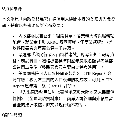
資料來源
本文聚焦「內政部移民署」這個用人機關本身的業務與入職資
訊，薪資以各來源最新公布為準：
內政部移民署官網
：組織職掌、各業務大隊與服務站
配置、就業金卡與 APRC 審查流程、年度業務統計，均
以移民署官方頁面為第一手來源。
考選部「移民行政人員特種考試」應考須知
：報考資
格、應試科目、體格檢查標準與歷年錄取名額以考選部
公告簡章為準（移民署官員主要由此特考進用）。
美國國務院《人口販運問題報告》（TIP Report）台
灣評級
：移民署主責的人口販運防制成效，可對照 TIP
Report 歷年第一級（Tier 1）評等。
《入出國及移民法》《臺灣地區與大陸地區人民關係
條例》（全國法規資料庫）
：兩岸入境管理與外籍居留
審查的法源依據，條文以現行版本為準。
延伸閱讀