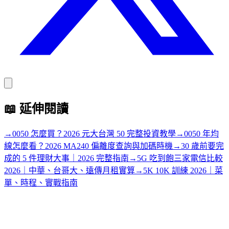
📖
延伸閱讀
→
0050 怎麼買？2026 元大台灣 50 完整投資教學
→
0050 年均
線怎麼看？2026 MA240 偏離度查詢與加碼時機
→
30 歲前要完
成的 5 件理財大事｜2026 完整指南
→
5G 吃到飽三家電信比較
2026｜中華、台哥大、遠傳月租實算
→
5K 10K 訓練 2026｜菜
單、時程、實戰指南