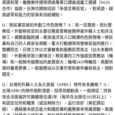
資源有限，複雜案件通常透過專業口譯員或義工通譯（NGO
合作）協助。台灣也開始培訓「多語言移民官」，對英語、越
南語等有能力的官員有加給補貼。
Q：移民署官員的外勤工作危險嗎？
A：有一定風險，但比警
察低。外勤移民官的主要任務是查察逾期停留外籍人士和非法
移工，偶爾面臨拒捕、衝突或涉及人口販運的危險現場。移民
署有自己的人員安全規範，重大行動通常與警察局協同進行。
整體而言，日常工作以文書審查和服務民眾為主（佔大多數時
間），外勤衝突是少數情況。移民署的工作強度因業務站（機
場）和一般縣市服務站的差異很大；機場24小時輪班、高壓快
速的審查節奏；一般服務站以文書作業和案件審核為主，相對
穩定。
Q：台灣的外籍人士永久居留（APRC）條件有多嚴格？
A：
台灣APRC的條件相對清楚，但等待期較長。一般規定：持有
效合法居留許可連續居住滿5年（每年在台居住183天以上）、
有固定住所和職業（或足夠財力）、品行良好（無犯罪記
錄）、通過基本語言能力和國民權利義務基本常識測驗。高端