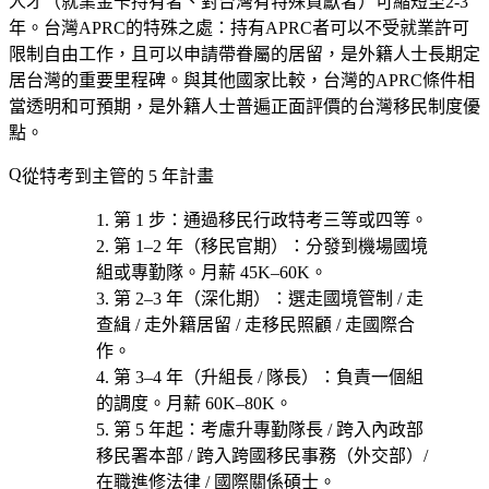
人才（就業金卡持有者、對台灣有特殊貢獻者）可縮短至2-3
年。台灣APRC的特殊之處：持有APRC者可以不受就業許可
限制自由工作，且可以申請帶眷屬的居留，是外籍人士長期定
居台灣的重要里程碑。與其他國家比較，台灣的APRC條件相
當透明和可預期，是外籍人士普遍正面評價的台灣移民制度優
點。
從特考到主管的 5 年計畫
第 1 步
：通過
移民行政特考三等或四等
。
第 1–2 年（移民官期）
：分發到機場國境
組或專勤隊。月薪 45K–60K。
第 2–3 年（深化期）
：選
走國境管制 / 走
查緝 / 走外籍居留 / 走移民照顧 / 走國際合
作
。
第 3–4 年（升組長 / 隊長）
：負責一個組
的調度。月薪 60K–80K。
第 5 年起
：考慮
升專勤隊長 / 跨入內政部
移民署本部 / 跨入跨國移民事務（外交部）/
在職進修法律 / 國際關係碩士
。