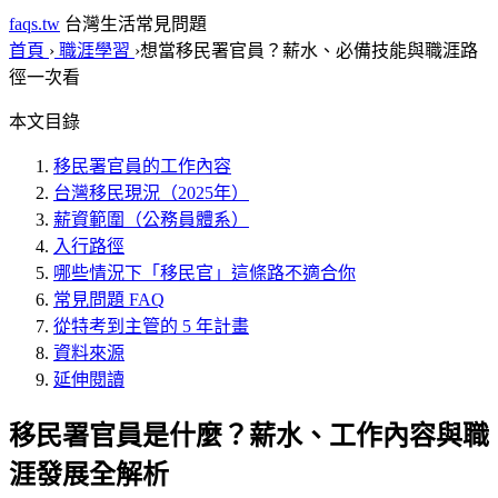
faqs.tw
台灣生活常見問題
首頁
›
職涯學習
›
想當移民署官員？薪水、必備技能與職涯路
徑一次看
本文目錄
移民署官員的工作內容
台灣移民現況（2025年）
薪資範圍（公務員體系）
入行路徑
哪些情況下「移民官」這條路不適合你
常見問題 FAQ
從特考到主管的 5 年計畫
資料來源
延伸閱讀
移民署官員是什麼？薪水、工作內容與職
涯發展全解析