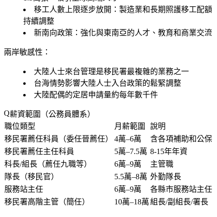
移工人數上限逐步放開：製造業和長期照護移工配額
持續調整
新南向政策：強化與東南亞的人才、教育和商業交流
兩岸敏感性：
大陸人士來台管理是移民署最複雜的業務之一
台海情勢影響大陸人士入台政策的鬆緊調整
大陸配偶的定居申請量約每年數千件
薪資範圍（公務員體系）
職位類型
月薪範圍
說明
移民署薦任科員（委任晉薦任）
4萬–6萬
含各項補助和公保
移民署薦任主任科員
5萬–7.5萬
8-15年年資
科長/組長（薦任九職等）
6萬–9萬
主管職
隊長（移民官）
5.5萬–8萬
外勤隊長
服務站主任
6萬–9萬
各縣市服務站主任
移民署高階主管（簡任）
10萬–18萬
組長/副組長/署長