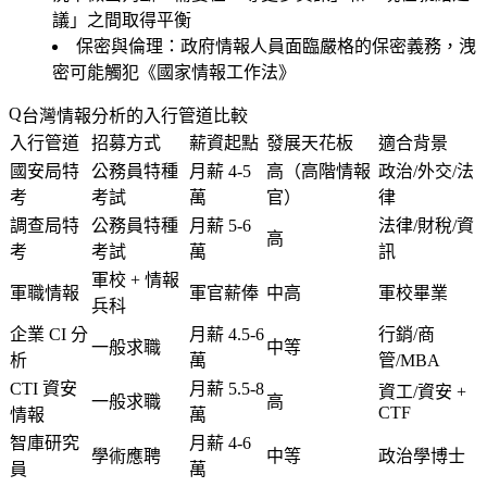
議」之間取得平衡
保密與倫理
：政府情報人員面臨嚴格的保密義務，洩
密可能觸犯《國家情報工作法》
台灣情報分析的入行管道比較
入行管道
招募方式
薪資起點
發展天花板
適合背景
國安局特
公務員特種
月薪 4-5
高（高階情報
政治/外交/法
考
考試
萬
官）
律
調查局特
公務員特種
月薪 5-6
法律/財稅/資
高
考
考試
萬
訊
軍校 + 情報
軍職情報
軍官薪俸
中高
軍校畢業
兵科
企業 CI 分
月薪 4.5-6
行銷/商
一般求職
中等
析
萬
管/MBA
CTI 資安
月薪 5.5-8
資工/資安 +
一般求職
高
CTF
情報
萬
智庫研究
月薪 4-6
學術應聘
中等
政治學博士
員
萬