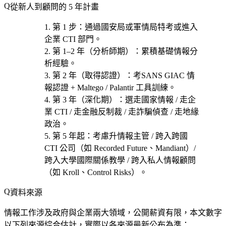
從新人到顧問的 5 年計畫
第 1 步
：通過
國安局或軍情局特考
或進入
企業 CTI 部門。
第 1–2 年（分析師期）
：累積基礎情報分
析經驗。
第 2 年（取得認證）
：考
SANS GIAC 情
報認證 + Maltego / Palantir 工具訓練
。
第 3 年（深化期）
：選
走國家情報 / 走企
業 CTI / 走金融反制裁 / 走詐騙偵查 / 走地緣
政治
。
第 5 年起
：考慮
升情報主管 / 跨入跨國
CTI 公司（如 Recorded Future、Mandiant）/
跨入大學國際關係教學 / 跨入私人情報顧問
（如 Kroll、Control Risks）
。
資料來源
情報工作涉及政府與企業兩大領域，公開薪資有限，本文數字
以下列來源綜合估計，實際以各來源最新公布為準：