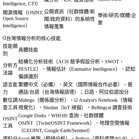
Intelligence, CTI）
公開資訊（社群媒體/新
開源情報（OSINT,
學術/研究/媒體/企
Open Source
聞/政府資料）的系統性
業
Intelligence）
情報蒐集
台灣情報分析的核心技能
技能類
具體技能
別
結構化分析技術（ACH 競爭假設分析、SWOT、
分析方
PESTLE）、情報估計（Estimative Intelligence）、認知
法論
偏誤識別
語言能
繁體中文（必備）、英文（國際情報合作必要）、普
力
通話/台語（台海情報語境）；日語、阿拉伯語加分
數位調
Maltego（關係圖分析）、i2 Analyst's Notebook（情報
查工具
視覺化）、Shodan（IoT 掃描）、Bellingcat 調查技術
Google Dorks、WHOIS 查詢、社群媒體
OSINT
OSINT（Twint/OSINT Framework）、地理空間情報
工具
（GEOINT, Google Earth/Sentinel）
資料分
Excel 進階（樞紐分析）、Python（資料處理/NLP）、