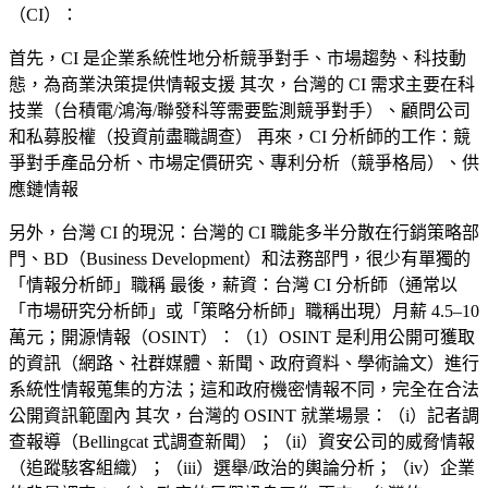
（CI）：
首先，CI 是企業系統性地分析競爭對手、市場趨勢、科技動
態，為商業決策提供情報支援 其次，台灣的 CI 需求主要在科
技業（台積電/鴻海/聯發科等需要監測競爭對手）、顧問公司
和私募股權（投資前盡職調查） 再來，CI 分析師的工作：競
爭對手產品分析、市場定價研究、專利分析（競爭格局）、供
應鏈情報
另外，台灣 CI 的現況：台灣的 CI 職能多半分散在行銷策略部
門、BD（Business Development）和法務部門，很少有單獨的
「情報分析師」職稱 最後，薪資：台灣 CI 分析師（通常以
「市場研究分析師」或「策略分析師」職稱出現）月薪 4.5–10
萬元；開源情報（OSINT）：（1）OSINT 是利用公開可獲取
的資訊（網路、社群媒體、新聞、政府資料、學術論文）進行
系統性情報蒐集的方法；這和政府機密情報不同，完全在合法
公開資訊範圍內 其次，台灣的 OSINT 就業場景：（i）記者調
查報導（Bellingcat 式調查新聞）；（ii）資安公司的威脅情報
（追蹤駭客組織）；（iii）選舉/政治的輿論分析；（iv）企業