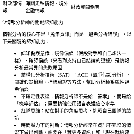
財政部情
海關走私情報、境外
財政部關務署
報
金融情報
情報分析師的關鍵認知能力
情報分析的核心不是「蒐集資訊」而是「避免分析錯誤」，以
下是關鍵的認知能力：
認知偏誤意識
：鏡像偏誤（假設對手和自己想法一
樣）、確認偏誤（只看到支持自己結論的證據）是情報
分析最常見的失敗原因
結構化分析技術（SAT）
：ACH（競爭假設分析）、
關鍵假設檢驗、指標驗證等方法，幫助分析師系統性避
免偏誤
不確定性表達
：情報分析師不是給「答案」，而是給
「機率評估」；需要精確使用語言表達信心水準
紅隊思維
：站在對手的角度思考，挑戰自己團隊的結
論
時間壓力下的判斷
：情報分析經常在資訊不完整的情
況下做出判斷，需要在「等更多資訊」和「現在就給建