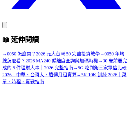
📖
延伸閱讀
→
0050 怎麼買？2026 元大台灣 50 完整投資教學
→
0050 年均
線怎麼看？2026 MA240 偏離度查詢與加碼時機
→
30 歲前要完
成的 5 件理財大事｜2026 完整指南
→
5G 吃到飽三家電信比較
2026｜中華、台哥大、遠傳月租實算
→
5K 10K 訓練 2026｜菜
單、時程、實戰指南