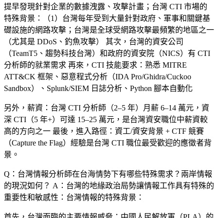
提早發現針對企業的數據洩露、攻擊計畫；台灣 CTI 市場的
特殊背景：（1）台灣每年受到大量針對政府、軍事和關鍵基
礎設施的網路攻擊；台灣是全球受網路攻擊最頻繁的地區之一
（尤其是 DDoS、釣魚攻擊） 其次，台灣的資安公司
（TeamT5、趨勢科技台灣）和政府的資安院（NICS）有 CTI
分析師的就業需求 再來，CTI 技能要求：熟悉 MITRE
ATT&CK 框架、惡意程式分析（IDA Pro/Ghidra/Cuckoo
Sandbox）、Splunk/SIEM 日誌分析、Python 腳本自動化
另外，薪資：台灣 CTI 分析師（2–5 年）月薪 6–14 萬元，資
深 CTI（5 年+）可達 15–25 萬元，是台灣資安職位中薪資較
高的方向之一 最後，進入路徑：資工/資安背景 + CTF 競賽
（Capture the Flag）經驗是台灣 CTI 職位最受歡迎的應徵者背
景。
Q：台灣情報分析師在台海情勢下有哪些特殊需求？兩岸情報
的現況如何？
A：台灣的地緣政治局勢讓情報工作具有特殊的
重要性和敏感性：台灣情報的特殊背景：
首先，
台灣面臨的主要情報威脅
：中國人民解放軍（PLA）的