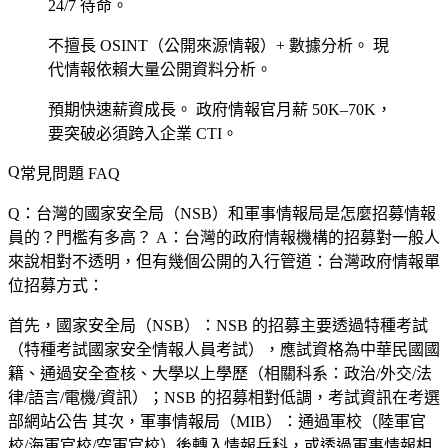
24/7 待命。
不擅長 OSINT（公開來源情報）+ 數據分析。
現
代情報依賴大量公開資料分析。
預期快速薪資成長。
政府情報官月薪 50K–70K，
要突破必須跨入企業 CTI。
常見問題 FAQ
Q：台灣的國家安全局（NSB）和軍事情報局是怎麼招募情報
員的？門檻有多高？
A：台灣的政府情報機構的招募對一般人
來說相對不透明，但有幾個公開的入行管道：台灣政府情報單
位招募方式：
首先，
國家安全局（NSB）
：NSB 的招募主要透過特種考試
（特種考試國家安全情報人員考試），應試資格為中華民國國
籍、通過安全查核、大學以上學歷（相關科系：政治/外交/法
律/語言/電機/資訊）；NSB 的招募相對低調，考試資訊在考選
部網站公告 其次，
軍事情報局（MIB）
：通過軍校（陸軍官
校/海軍官校/空軍官校）後轉入情報兵科，或透過軍事情報相