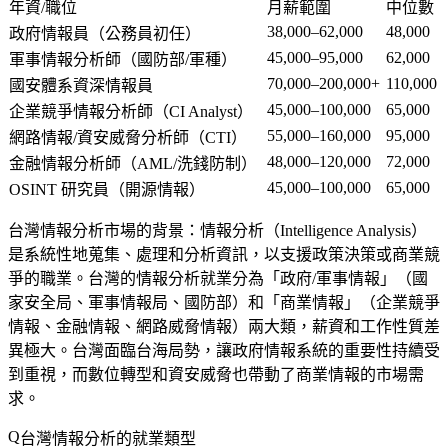
年資/職位
月薪範圍
中位數
38,000–62,000
48,000
政府情報員（公務員初任）
45,000–95,000
62,000
軍事情報分析師（國防部/軍種）
70,000–200,000+
110,000
國安體系資深情報員
45,000–100,000
65,000
企業競爭情報分析師（CI Analyst）
55,000–160,000
95,000
網路情報/資安威脅分析師（CTI）
48,000–120,000
72,000
金融情報分析師（AML/洗錢防制）
45,000–100,000
65,000
OSINT 研究員（開源情報）
台灣情報分析市場的背景
：情報分析（Intelligence Analysis）
是系統性地蒐集、處理和分析資訊，以支援政策決策或商業競
爭的職業。台灣的情報分析就業分為「政府/軍事情報」（國
家安全局、軍事情報局、國防部）和「商業情報」（企業競爭
情報、金融情報、網路威脅情報）兩大類，薪資和工作性質差
異極大。台灣面臨台海局勢，讓政府情報系統的重要性持續受
到重視，而數位轉型和資安威脅也帶動了商業情報的市場需
求。
台灣情報分析的就業類型