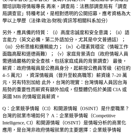
關培訓取得情報專長 再來，
調查局
：法務部調查局有「調查
局調查官」特種考試，是相對透明的公開招募，應考資格為大
學以上學歷（法律/政治/財稅/資訊等相關科系加分）
另外，
應具備的特質
：（i）高度忠誠度和安全意識；（ii）語
言能力（英文必備，第二外語加分，尤其是中文普通話）；
（iii）分析思維和邏輯能力；（iv）心理素質穩定（情報工作
面臨高壓和道德兩難）；（v）家庭背景清白（政府情報人員
需通過嚴格的安全查核，包括家庭成員的背景調查） 最後，
薪資：政府情報員是公務員身分，起薪按公務員等級（初任約
4–5 萬元），資深情報員（晉升至較高職等）薪資達 7–20 萬
元，另有特別加給 此外，台灣的現實：台灣情報人員因台海
局勢的重要性而薪資有額外加成，但整體仍低於美國 CIA 或
英國 MI6 的情報官員薪資。
Q：企業競爭情報（CI）和開源情報（OSINT）是什麼職業？
台灣的就業市場如何？
A：企業競爭情報（Competitive
Intelligence, CI）和開源情報（OSINT）是情報分析的商業化
應用，是台灣非政府情報就業的主要選擇：企業競爭情報