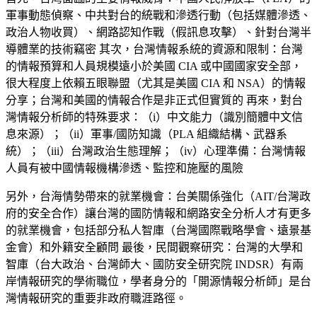
軍事動態偵察、中共對台的統戰和滲透行動（包括媒體滲透、
政治人物收買）、網路認知作戰（假訊息攻擊）、針對台灣半
導體業的技術竊密 其次，台灣情報系統的資源和限制：台灣
的情報預算和人員規模遠小於美國 CIA 或中國國家安全部，
很大程度上依賴五眼聯盟（尤其是美國 CIA 和 NSA）的情報
分享；台灣和美國的情報合作是非正式但實質的 再來，對台
灣情報分析師的特殊要求：（i）中文能力（識別簡體中文信
息來源）；（ii）軍事/國防知識（PLA 組織結構、武器系
統）；（iii）台灣政治生態理解；（iv）心理準備：台灣情報
人員有被中國情報機構滲透、監控和施壓的風險
另外，台海情勢帶來的就業機會：台美關係強化（AIT/台灣政
府的安全合作）讓台灣的國防情報和網路安全分析人才有更多
的就業機會，包括部分私人智庫（台灣國際戰略學會、遠景基
金會）和外籍安全顧問 最後，民間觀察研究：台灣的大學和
智庫（台大政治、台灣師大、國防安全研究院 INDSR）有兩
岸情報研究的學術職位，學者身分的「開源情報分析師」是台
灣情報研究的重要非政府職涯路徑。