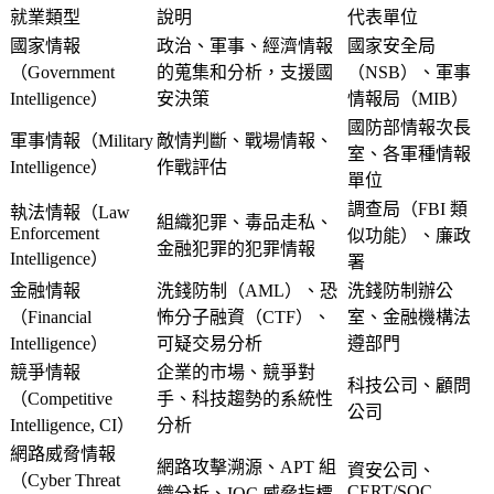
就業類型
說明
代表單位
國家情報
政治、軍事、經濟情報
國家安全局
（Government
的蒐集和分析，支援國
（NSB）、軍事
Intelligence）
安決策
情報局（MIB）
國防部情報次長
軍事情報（Military
敵情判斷、戰場情報、
室、各軍種情報
Intelligence）
作戰評估
單位
調查局（FBI 類
執法情報（Law
組織犯罪、毒品走私、
Enforcement
似功能）、廉政
金融犯罪的犯罪情報
Intelligence）
署
金融情報
洗錢防制（AML）、恐
洗錢防制辦公
（Financial
怖分子融資（CTF）、
室、金融機構法
Intelligence）
可疑交易分析
遵部門
競爭情報
企業的市場、競爭對
科技公司、顧問
（Competitive
手、科技趨勢的系統性
公司
Intelligence, CI）
分析
網路威脅情報
網路攻擊溯源、APT 組
資安公司、
（Cyber Threat
CERT/SOC
織分析、IOC 威脅指標