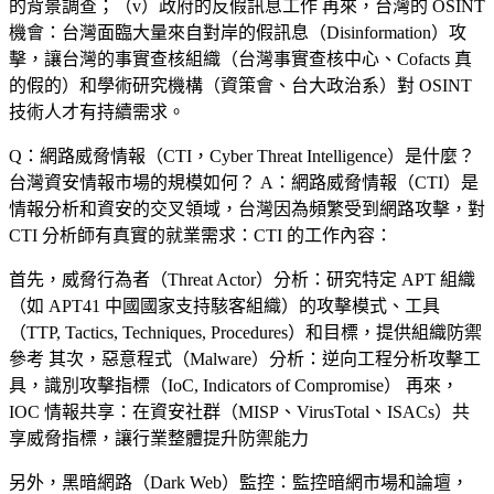
的背景調查；（v）政府的反假訊息工作 再來，台灣的 OSINT
機會：台灣面臨大量來自對岸的假訊息（Disinformation）攻
擊，讓台灣的事實查核組織（台灣事實查核中心、Cofacts 真
的假的）和學術研究機構（資策會、台大政治系）對 OSINT
技術人才有持續需求。
Q：網路威脅情報（CTI，Cyber Threat Intelligence）是什麼？
台灣資安情報市場的規模如何？
A：網路威脅情報（CTI）是
情報分析和資安的交叉領域，台灣因為頻繁受到網路攻擊，對
CTI 分析師有真實的就業需求：CTI 的工作內容：
首先，
威脅行為者（Threat Actor）分析
：研究特定 APT 組織
（如 APT41 中國國家支持駭客組織）的攻擊模式、工具
（TTP, Tactics, Techniques, Procedures）和目標，提供組織防禦
參考 其次，
惡意程式（Malware）分析
：逆向工程分析攻擊工
具，識別攻擊指標（IoC, Indicators of Compromise） 再來，
IOC 情報共享
：在資安社群（MISP、VirusTotal、ISACs）共
享威脅指標，讓行業整體提升防禦能力
另外，
黑暗網路（Dark Web）監控
：監控暗網市場和論壇，