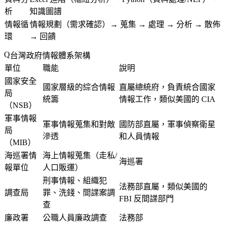
析
知識圖譜
情報循
情報規劃（需求確認）→ 蒐集 → 處理 → 分析 → 散佈
環
→ 回饋
台灣政府情報體系架構
單位
職能
說明
國家安全
國家層級的綜合情報
直屬總統府，負責統合國家
局
統籌
情報工作，類似美國的 CIA
（NSB）
軍事情報
軍事情報蒐集和對敵
國防部直屬，軍事偵察衛星
局
滲透
和人員情報
（MIB）
海巡署情
海上情報蒐集（走私/
海巡署
報單位
人口販運）
刑事情報、組織犯
法務部直屬，類似美國的
調查局
罪、洗錢、間諜案調
FBI 反間諜部門
查
廉政署
公職人員廉政調查
法務部