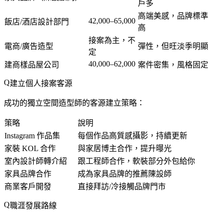
戶多
高端美感，品牌標準
42,000–65,000
飯店/酒店設計部門
高
接案為主，不
電商/廣告造型
彈性，但旺淡季明顯
定
40,000–62,000
建商樣品屋公司
案件密集，風格固定
建立個人接案客源
成功的獨立空間造型師的客源建立策略：
策略
說明
Instagram 作品集
每個作品高質感攝影，持續更新
家裝 KOL 合作
與家居博主合作，提升曝光
室內設計師轉介紹
跟工程師合作，軟裝部分外包給你
家具品牌合作
成為家具品牌的推薦陳設師
商業客戶開發
直接拜訪/冷接觸品牌門市
職涯發展路線