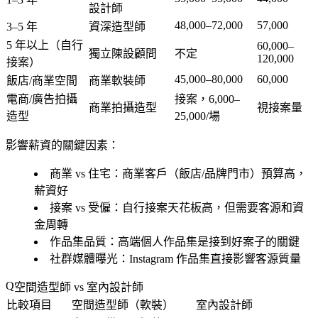
設計師
48,000–72,000
57,000
3–5 年
資深造型師
5 年以上（自行
60,000–
獨立陳設顧問
不定
120,000
接案）
45,000–80,000
60,000
飯店/商業空間
商業軟裝師
電商/廣告拍攝
接案，6,000–
商業拍攝造型
視接案量
造型
25,000/場
影響薪資的關鍵因素：
商業 vs 住宅
：商業客戶（飯店/品牌門市）預算高，
薪資好
接案 vs 受僱
：自行接案天花板高，但需要客源和資
金周轉
作品集品質
：高端個人作品集是接到好案子的關鍵
社群媒體曝光
：Instagram 作品集直接影響客源質量
空間造型師 vs 室內設計師
比較項目
空間造型師（軟裝）
室內設計師