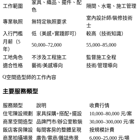
家具、織品、擺件、配
工作範圍
隔間、水電、施工管理
色
室內設計師/裝修技術
專業執照
無特定執照要求
士
入行門檻
低（美感+實踐即可）
較高（技術知識）
月薪（5
50,000–72,000
55,000–85,000
年）
工地角色
不涉及工程施工
監督施工全程
適合性格
藝術/美感導向
技術/管理導向
空間造型師的工作內容
主要服務類型
服務類型
說明
收費行情
住宅陳設規劃
家具採購+搭配+擺設
10,000–80,000 元/案
商業空間造型
品牌門市/辦公室軟裝
30,000–300,000 元/案
飯店客房陳設
每間客房的整體呈現
按規模計費
商業拍攝場景
廣告/電商/雜誌佈景
6,000–25,000 元/場