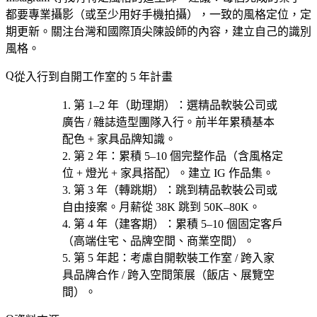
都要專業攝影（或至少用好手機拍攝），一致的風格定位，定
期更新。關注台灣和國際頂尖陳設師的內容，建立自己的識別
風格。
從入行到自開工作室的 5 年計畫
第 1–2 年（助理期）
：選
精品軟裝公司或
廣告 / 雜誌造型團隊
入行。前半年累積基本
配色 + 家具品牌知識。
第 2 年
：累積 5–10 個完整作品（含風格定
位 + 燈光 + 家具搭配）。建立 IG 作品集。
第 3 年（轉跳期）
：跳到精品軟裝公司或
自由接案。月薪從 38K 跳到 50K–80K。
第 4 年（建客期）
：累積 5–10 個固定客戶
（高端住宅、品牌空間、商業空間）。
第 5 年起
：考慮
自開軟裝工作室 / 跨入家
具品牌合作 / 跨入空間策展（飯店、展覽空
間）
。