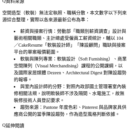
資料來源
空間造型（軟裝）無法定執照、職稱分散，本文數字以下列來
源綜合整理，實際以各來源最新公布為準：
薪資與接案行情
：勞動部「職類別薪資調查」設計與
藝術相關職類、主計總處受僱員工薪資統計，輔以 104
／CakeResume「軟裝設計師」「陳設顧問」職缺與接案
平台的單案報價範圍。
軟裝與陳列專業
：軟裝設計（Soft Furnishing）、商業
空間陳列（Visual Merchandising）課程的公開課綱，以
及國際家居媒體 Dezeen、Architectural Digest 對陳設趨勢
的報導。
與室內設計師的分野
：對照內政部國土管理署室內裝
修相關法規，說明軟裝師不涉及隔間、水電施工，故無
裝修技術人員登記要求。
趨勢來源
：Pantone 年度色彩、Pinterest 與品牌家具供
應商公開的當季陳設趨勢，作為造型風格判斷依據。
延伸閱讀