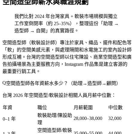
空間造型師薪水與職涯規劃
我們比對 2024 年台灣家具 + 軟裝市場規模與獨立
工作室倒閉率（約 25–35%），整理這份「助理 →
造型師 → 自開」的真實路徑。
空間造型師（軟裝設計師）專注於家具、織品、擺件和配色等
「軟」的空間美感元素，與處理隔間和水電施工的室內設計師
形成互補。台灣的空間造型師以住宅陳設、商業空間造型和廣
告拍攝場景為主要服務方向，Instagram 作品集是建立客源的
最重要行銷工具。
空間造型師各年資薪水多少？（助理→造型師→顧問）
台灣 2026 年空間造型/軟裝設計相關人員月薪中位數：
年資
職位
月薪範圍
中位數
軟裝助理/陳設助
28,000–38,000
32,000
0–1 年
理
空間造型師/軟裝
35,000–55,000
44,000
1–3 年