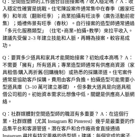
Q：空間造型師的工作適合自由接案嗎？收入穩定嗎？
A：收
入穩定性確實是挑戰。住宅陳設案件通常集中在春季（搬家旺
季）和年底（翻新旺季）；商業拍攝有旺淡季（廣告活動前密
集）；婚禮佈景有旺季（春秋）。自行接案的造型師通常通過
「多元化服務類型」（住宅+商業+拍攝+教學）來拉平收入。
建議先受僱 2–3 年建立技能和人脈，再轉為接案，較容易成
功。
Q：要買多少道具和家具才能開始接案？初始成本高嗎？
A：
不需要「擁有」所有道具；專業造型師通常有供應商資源（家
具租借/購入再折舊/回購機制）或熟悉的採購渠道。住宅案件
通常是協助客戶採購，費用由客戶負擔。拍攝造型可能需要小
型道具庫（3–10 萬可建立基礎），但多數大道具是向道具租
借公司租的。初始資本需求比想像中低，關鍵是供應商人脈網
絡。
Q：社群媒體對空間造型師的職涯有多重要？
A：在這個行
業，社群媒體（尤其 Instagram 和 Pinterest）幾乎是最重要的作
品集平台和客源管道。潛在客戶和合作廠商會直接通過
Instagram 尋找有特定風格的造型師。建議：每個完成的案子