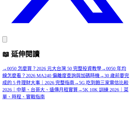
📖
延伸閱讀
→
0050 怎麼買？2026 元大台灣 50 完整投資教學
→
0050 年均
線怎麼看？2026 MA240 偏離度查詢與加碼時機
→
30 歲前要完
成的 5 件理財大事｜2026 完整指南
→
5G 吃到飽三家電信比較
2026｜中華、台哥大、遠傳月租實算
→
5K 10K 訓練 2026｜菜
單、時程、實戰指南