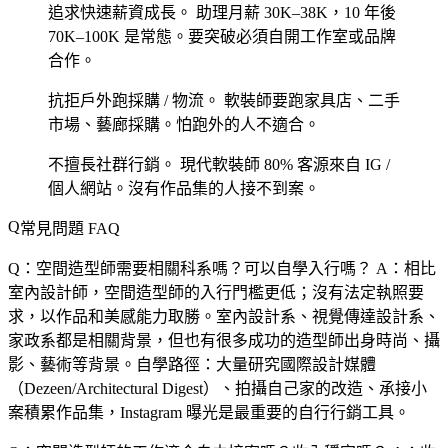
追求快速薪資成長。
助理月薪 30K–38K，10 年後
70K–100K 是常態。要突破必須自開工作室或品牌
合作。
抗拒戶外跑採購 / 物流。
軟裝師要跑家具店、二手
市場、藝廊採購。怕跑外的人不適合。
不擅長社群行銷。
現代軟裝師 80% 客源來自 IG /
個人網站。沒有作品集的人接不到案。
常見問題 FAQ
Q：空間造型師需要相關科系嗎？可以自學入行嗎？
A：相比
室內設計師，空間造型師的入行門檻更低；沒有法定執照要
求，以作品和美感能力取勝。室內設計系、視覺傳達設計系、
家政系都是相關背景，但也有很多成功的造型師出身時尚、攝
影、藝術等背景。自學路徑：大量研究國際設計媒體
（Dezeen/Architectural Digest）、拍攝自己家的改造、承接小
案積累作品集，Instagram 曝光是最重要的自行行銷工具。