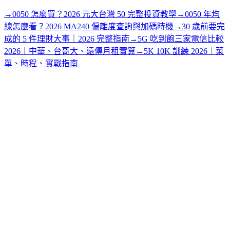
→
0050 怎麼買？2026 元大台灣 50 完整投資教學
→
0050 年均
線怎麼看？2026 MA240 偏離度查詢與加碼時機
→
30 歲前要完
成的 5 件理財大事｜2026 完整指南
→
5G 吃到飽三家電信比較
2026｜中華、台哥大、遠傳月租實算
→
5K 10K 訓練 2026｜菜
單、時程、實戰指南