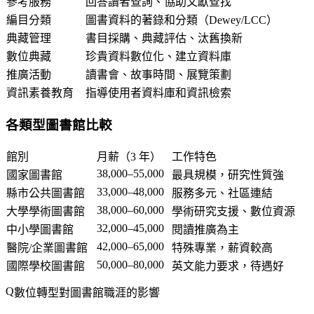
參考服務
回答讀者查詢、協助文獻查找
編目分類
圖書資料的著錄和分類（Dewey/LCC）
典藏管理
書目採購、典藏評估、汰舊換新
數位典藏
珍貴資料數位化、建立資料庫
推廣活動
讀書會、故事時間、展覽策劃
資訊素養教育
指導使用者資料庫和資訊檢索
各類型圖書館比較
館別
月薪（3 年）
工作特色
38,000–55,000
國家圖書館
最具規模，研究性質強
33,000–48,000
縣市公共圖書館
服務多元、社區連結
38,000–60,000
大學學術圖書館
學術研究支援、數位資源
32,000–45,000
中小學圖書館
閱讀推廣為主
42,000–65,000
醫院/企業圖書館
特殊專業，薪資較高
50,000–80,000
國際學校圖書館
英文能力要求，待遇好
數位轉型對圖書館職涯的影響