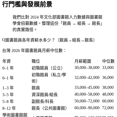
行門檻與發展前景
我們比對 2024 年文化部圖書館人力數據與圖書館
學會招募數據，整理這份「館員 → 組長 → 館長」
的真實路徑。
圖書館員各年資薪水多少？（館員→組長→館長）
台灣 2026 年圖書館員月薪中位數：
年資
職位
月薪範圍
中位數
30,000–38,000
33,000
0–1 年
初階館員（公立）
初階館員（私立/學
32,000–42,000
36,000
0–1 年
術）
33,000–45,000
38,000
1–3 年
館員
40,000–58,000
48,000
3–5 年
資深館員/組長
50,000–72,000
60,000
5–8 年
副館長/科長
60,000–90,000
72,000
8–12 年
館長（公共圖書館）
學術圖書館館