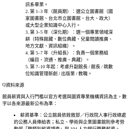
訊系畢業。
第 1–3 年（館員期）
：選
公立圖書館（國
家圖書館、台北市立圖書館、台大、政大）
或大型企業知識中心
入行。
第 3–5 年（深化期）
：選一個專業領域深
耕（
特殊館藏、數位典藏、兒童閱讀推廣、
地方文獻、資訊組織
）。
第 5–7 年（升組長）
：負責一個業務組
（編目、流通、推廣、典藏）。
第 7–10 年起
：考慮
升副館長 / 館長 / 跳數
位知識管理新創 / 出版業 / 教職
。
資料來源
館員薪資與入行門檻以官方考選與圖資專業機構資訊為主，數
字以各來源最新公布為準：
薪資基準
：公立館員依銓敘部／行政院人事行政總處
的公務人員俸給表；私立、學術與企業圖書館則參考勞
動部「職類別薪資調查」與 104 人力銀行職務薪資。