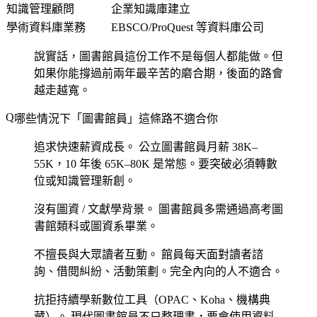
知識管理顧問
企業知識庫建立
學術資料庫業務
EBSCO/ProQuest 等資料庫公司
說實話，圖書館員這份工作不是每個人都能做。但
如果你能撐過前兩年最辛苦的磨合期，後面的路會
越走越寬。
哪些情況下「圖書館員」這條路不適合你
追求快速薪資成長。
公立圖書館員月薪 38K–
55K，10 年後 65K–80K 是常態。要突破必須轉數
位或知識管理新創。
沒有圖資 / 文獻學背景。
圖書館員多需通過高考圖
書館類科或圖資系畢業。
不擅長與大眾讀者互動。
館員每天面對讀者諮
詢、借閱糾紛、活動策劃。完全內向的人不適合。
抗拒持續學新數位工具（OPAC、Koha、機構典
藏）。
現代圖書館員不只整理書，要會使用資料