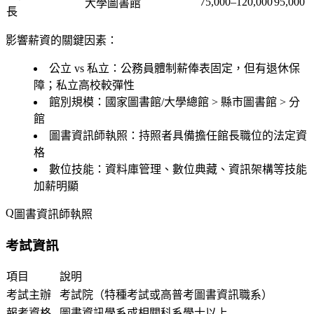
75,000–120,000
95,000
大學圖書館
長
影響薪資的關鍵因素：
公立 vs 私立
：公務員體制薪俸表固定，但有退休保
障；私立高校較彈性
館別規模
：國家圖書館/大學總館 > 縣市圖書館 > 分
館
圖書資訊師執照
：持照者具備擔任館長職位的法定資
格
數位技能
：資料庫管理、數位典藏、資訊架構等技能
加薪明顯
圖書資訊師執照
考試資訊
項目
說明
考試主辦
考試院（特種考試或高普考圖書資訊職系）
報考資格
圖書資訊學系或相關科系學士以上