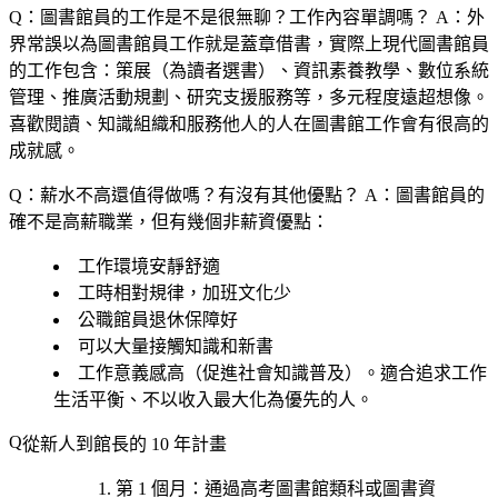
Q：圖書館員的工作是不是很無聊？工作內容單調嗎？
A：外
界常誤以為圖書館員工作就是蓋章借書，實際上現代圖書館員
的工作包含：策展（為讀者選書）、資訊素養教學、數位系統
管理、推廣活動規劃、研究支援服務等，多元程度遠超想像。
喜歡閱讀、知識組織和服務他人的人在圖書館工作會有很高的
成就感。
Q：薪水不高還值得做嗎？有沒有其他優點？
A：圖書館員的
確不是高薪職業，但有幾個非薪資優點：
工作環境安靜舒適
工時相對規律，加班文化少
公職館員退休保障好
可以大量接觸知識和新書
工作意義感高（促進社會知識普及）。適合追求工作
生活平衡、不以收入最大化為優先的人。
從新人到館長的 10 年計畫
第 1 個月
：通過高考圖書館類科或圖書資