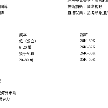
理解視覺美學，廣告彩
國等
技術前衛，國際視野
牌
直接就業，品牌形象加
成本
起薪
26K–30K
低（公立）
26K–32K
6–20 萬
26K–30K
幾乎免費
35K–50K
20–80 萬
檻
牌或海外市場
案競爭力