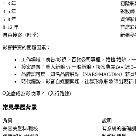
1–3 年
初階彩
3–5 年
彩妝師
5–8 年
資深彩
8–12 年
首席彩
自由接案（旺季）
新娘秘
影響薪資的關鍵因素：
工作場域
：廣告/影視 > 百貨公司專櫃 > 婚禮/婚紗 >
接案層級
：藝人新娘 vs 一般新娘，接案費差距可達 3–
品牌認可度
：知名品牌駐點（NARS/MAC/Dior）
時代趨勢
：影音自媒體興起，社群形象彩妝師出現新
怎麼成為彩妝師？（入行路線）
常見學歷背景
背景
說明
美容美髮科/職校
有系統的基礎訓