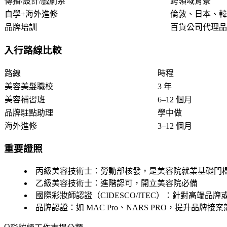
傳播/設計/戲劇系
跨領域背景
自學+海外進修
倫敦、日本、韓
品牌培訓
百貨公司代理品
入行路線比較
路線
時程
美容美髮職校
3 年
美容補習班
6–12 個月
品牌駐點助理
學中做
海外進修
3–12 個月
重要證照
丙級美容技術士
：勞動部核發，是美容院就業基礎門
乙級美容技術士
：進階認可，開立美容院必備
國際彩妝師認證
（CIDESCO/ITEC）：針對高端品
品牌認證
：如 MAC Pro、NARS PRO，提升品牌接