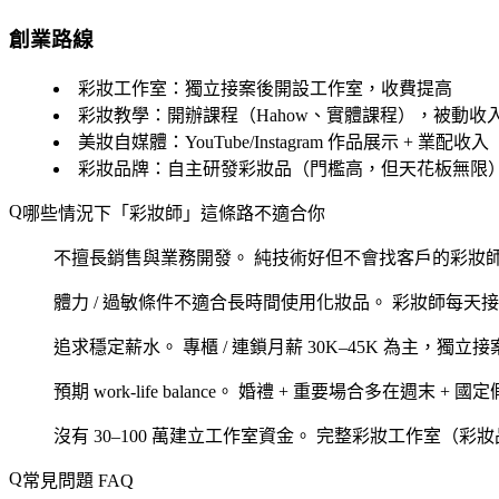
創業路線
彩妝工作室
：獨立接案後開設工作室，收費提高
彩妝教學
：開辦課程（Hahow、實體課程），被動收
美妝自媒體
：YouTube/Instagram 作品展示 + 業配收入
彩妝品牌
：自主研發彩妝品（門檻高，但天花板無限
哪些情況下「彩妝師」這條路不適合你
不擅長銷售與業務開發。
純技術好但不會找客戶的彩妝
體力 / 過敏條件不適合長時間使用化妝品。
彩妝師每天接
追求穩定薪水。
專櫃 / 連鎖月薪 30K–45K 為主，獨
預期 work-life balance。
婚禮 + 重要場合多在週末 + 
沒有 30–100 萬建立工作室資金。
完整彩妝工作室（彩妝品
常見問題 FAQ