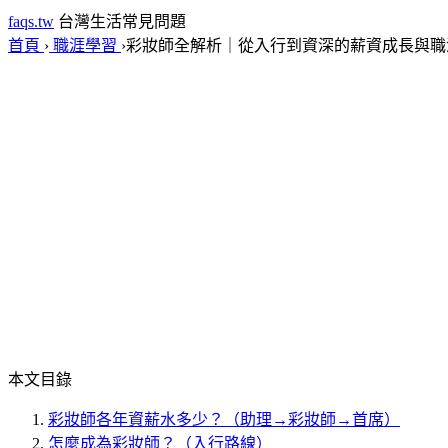
faqs.tw
台灣生活常見問題
首頁
›
職涯學習
›
彩妝師全解析｜從入行到資深的薪資成長與職
本文目錄
彩妝師各年資薪水多少？（助理→彩妝師→首席）
怎麼成為彩妝師？（入行路線）