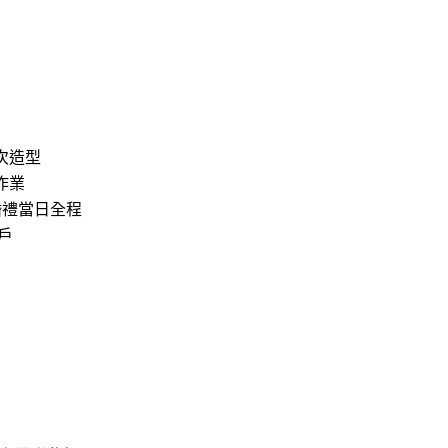
次造型
作業
婚禮當日全程
戶