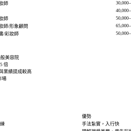
30,000–
妝師
40,000–
50,000–
妝師
65,000–
妝師/形象顧問
50,000
書/彩妝師
 一般美容院
5 倍
薪資與業績提成較高
市場
優勢
練
手法紮實，入行快