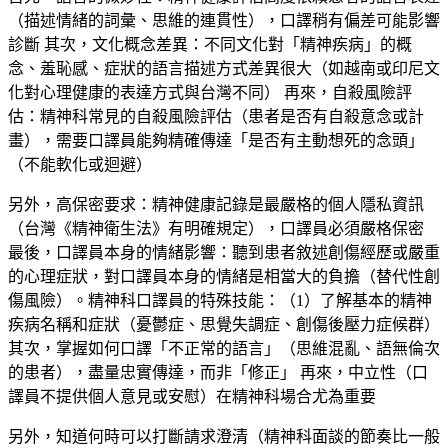
（描述情緒的詞彙、思維的連貫性），口譯稍有偏差可能影響
診斷 其次，
文化概念差異
：不同文化對「精神疾病」的概
念、羞恥感、症狀的語言描述方式差異很大（如越南或印尼文
化對心理健康的表達方式與台灣不同） 再來，
自殺風險評
估
：精神科常見的自殺風險評估（患者是否有自殺意念或計
畫），需要口譯員能夠精確傳達「是否有主動想死的念頭」
（不能軟化或迴避）
另外，
高保密要求
：精神健康記錄是最嚴格的個人隱私資訊
（台灣《精神衛生法》有明確規定），口譯員必須嚴格保密
最後，
口譯員本身的情緒影響
：聽到患者敘述創傷經歷或嚴重
的心理症狀，對口譯員本身的情緒是相當大的負擔（替代性創
傷風險）。精神科口譯員的特殊技能：（1）了解基本的精神
疾病名稱和症狀（憂鬱症、思覺失調症、創傷後壓力症候群）
其次，掌握如何口譯「不正常的語言」（思維混亂、語無倫次
的患者），盡量忠實傳達，而非「修正」 再來，中立性（口
譯員不提供個人意見或安慰）在精神科場合尤為重要
另外，知道何時可以打斷請求澄清（精神科面談的節奏比一般