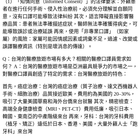
（1）「知情同意（Informed Consent）」的法律要求：外籍患
者在進行任何手術、侵入性治療前，必須充分理解並自願同
意，沒有口譯可能導致法律糾紛 其次，語言障礙直接影響醫
療品質：患者無法準確描述症狀，醫師無法準確獲得病史，可
能導致誤診或治療延誤 再來，使用「非專業口譯」（如家
屬）的風險：家屬可能因情感因素或詞彙不足，過濾、改變或
誤譯醫療資訊（特別是壞消息的傳達）。
Q：台灣的醫療旅遊市場有多大？相關的醫療口譯員需求如
何？
A：台灣的醫療旅遊市場是亞洲最具競爭力的市場之一，
對醫療口譯員創造了特定的需求：台灣醫療旅遊的特色：
首先，
癌症治療
：台灣的癌症治療（質子治療、達文西機器人
手術、細胞治療）品質接近歐美，費用約為美國的 20–30%，
吸引了大量美國華裔和海外台僑來台就醫 其次，
精密檢查
：
高端全身健康檢查（MRI、PET-CT）費用低廉，吸引日本、
韓國、東南亞的中產階級來台 再來，
牙科
：台灣的牙科費用
（植牙、矯正）遠低於日本、香港、美國，大量外籍人士「跑
牙科」來台灣