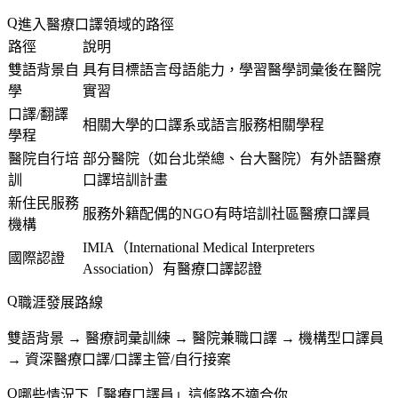
進入醫療口譯領域的路徑
路徑
說明
雙語背景自
具有目標語言母語能力，學習醫學詞彙後在醫院
學
實習
口譯/翻譯
相關大學的口譯系或語言服務相關學程
學程
醫院自行培
部分醫院（如台北榮總、台大醫院）有外語醫療
訓
口譯培訓計畫
新住民服務
服務外籍配偶的NGO有時培訓社區醫療口譯員
機構
IMIA（International Medical Interpreters
國際認證
Association）有醫療口譯認證
職涯發展路線
雙語背景 → 醫療詞彙訓練 → 醫院兼職口譯 → 機構型口譯員
→ 資深醫療口譯/口譯主管/自行接案
哪些情況下「醫療口譯員」這條路不適合你