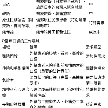
醫療旅遊（日本來台就診）、
日語
中
旅居日本的台灣人返台就醫
韓語
醫療旅遊、韓籍旅客
中
原住民族語言（阿
偏鄉原住民族患者（特別是東
特殊需求
美語、排灣語等）
部縣市）
緬甸語
緬甸籍勞工和新住民
成長中
醫療口譯的工作場域
場域
說明
需求類型
外籍患者的掛號、看診、衛教的
醫院門診
常態性需求
口譯
外籍患者入院手術前知情同意的
住院和手術說明
關鍵性場合
口譯（重要的法律責任）
緊急狀況的口譯（高壓、高速度
需要值班或
急診室
要求）
隨叫隨到
精神科和心理治
心理健康面談的口譯（保密性和
特殊技能要
療
敏感性高）
求
外籍勞工照顧老人，外籍勞工本
長期照護機構
穩定需求
身的醫療口譯