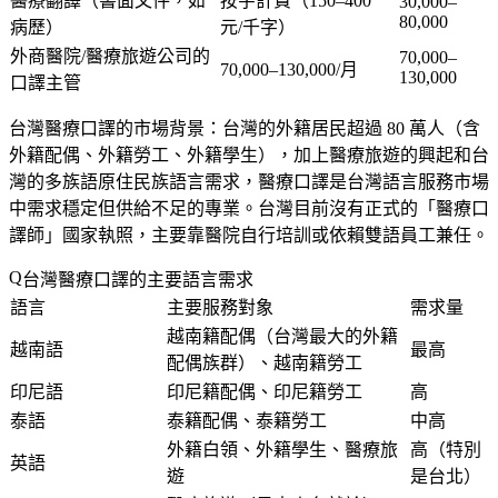
醫療翻譯（書面文件，如
按字計費（150–400
30,000–
80,000
病歷）
元/千字）
外商醫院/醫療旅遊公司的
70,000–
70,000–130,000/月
130,000
口譯主管
台灣醫療口譯的市場背景
：台灣的外籍居民超過 80 萬人（含
外籍配偶、外籍勞工、外籍學生），加上醫療旅遊的興起和台
灣的多族語原住民族語言需求，醫療口譯是台灣語言服務市場
中需求穩定但供給不足的專業。台灣目前沒有正式的「醫療口
譯師」國家執照，主要靠醫院自行培訓或依賴雙語員工兼任。
台灣醫療口譯的主要語言需求
語言
主要服務對象
需求量
越南籍配偶（台灣最大的外籍
越南語
最高
配偶族群）、越南籍勞工
印尼語
印尼籍配偶、印尼籍勞工
高
泰語
泰籍配偶、泰籍勞工
中高
外籍白領、外籍學生、醫療旅
高（特別
英語
遊
是台北）