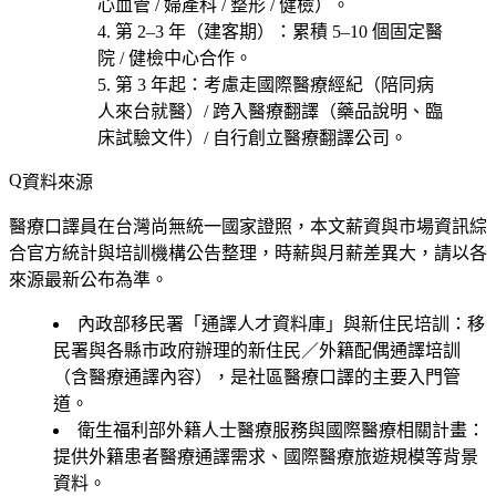
心血管 / 婦產科 / 整形 / 健檢
）。
第 2–3 年（建客期）
：累積 5–10 個固定醫
院 / 健檢中心合作。
第 3 年起
：考慮
走國際醫療經紀（陪同病
人來台就醫）/ 跨入醫療翻譯（藥品說明、臨
床試驗文件）/ 自行創立醫療翻譯公司
。
資料來源
醫療口譯員在台灣尚無統一國家證照，本文薪資與市場資訊綜
合官方統計與培訓機構公告整理，時薪與月薪差異大，請以各
來源最新公布為準。
內政部移民署「通譯人才資料庫」與新住民培訓
：移
民署與各縣市政府辦理的新住民／外籍配偶通譯培訓
（含醫療通譯內容），是社區醫療口譯的主要入門管
道。
衛生福利部外籍人士醫療服務與國際醫療相關計畫
：
提供外籍患者醫療通譯需求、國際醫療旅遊規模等背景
資料。