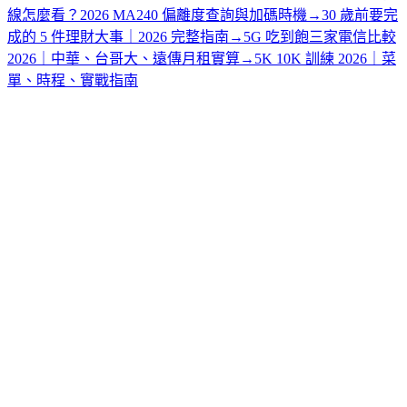
線怎麼看？2026 MA240 偏離度查詢與加碼時機
→
30 歲前要完
成的 5 件理財大事｜2026 完整指南
→
5G 吃到飽三家電信比較
2026｜中華、台哥大、遠傳月租實算
→
5K 10K 訓練 2026｜菜
單、時程、實戰指南