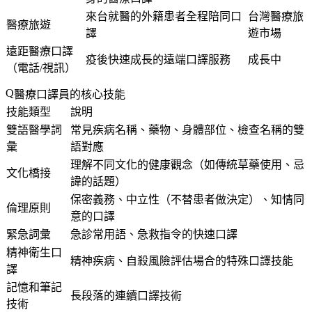
來台就醫的外籍患者全程陪同口
台灣醫療旅
醫療旅遊
譯
遊市場
遠距醫療口譯
疫後快速成長的遠端口譯服務
成長中
（電話/視訊）
醫療口譯員的核心技能
技能類型
說明
雙語醫學詞
常見疾病名稱、藥物、身體部位、檢查名稱的雙
彙
語對應
理解不同文化的健康觀念（如傳統草藥使用、忌
文化橋接
諱的話題）
保密義務、中立性（不替患者做決定）、知情同
倫理原則
意的口譯
緊急詞彙
急診常用語、急救指令的快速口譯
精神衛生口
精神疾病、自殺風險評估場合的特殊口譯技能
譯
記憶和筆記
長段落的連續口譯技術
技術