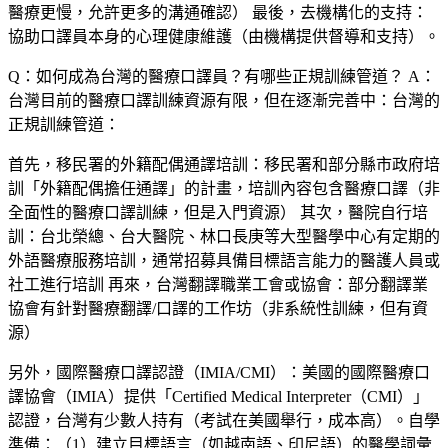
醫療更慢，允許更多的溝通確認） 最後，去機構化的支持：
協助口譯員本身的心理健康維護（由機構提供督導和支持）。
Q：如何成為台灣的醫療口譯員？有哪些正規訓練管道？
A：
台灣目前的醫療口譯訓練資源有限，但在逐漸完善中：台灣的
正規訓練管道：
首先，
移民署的外籍配偶通譯培訓
：移民署和部分縣市政府培
訓「外籍配偶擔任通譯」的計畫，培訓內容包含醫療口譯（非
全面性的醫療口譯訓練，但是入門資源） 其次，
醫院自行培
訓
：台北榮總、台大醫院、林口長庚等大型醫學中心有定期的
外語醫療服務培訓，通常招募具備目標語言能力的醫護人員或
社工進行培訓 再來，
台灣翻譯職業工會或協會
：部分翻譯業
協會有針對醫療翻譯/口譯的工作坊（非系統性訓練，但有資
源）
另外，
國際醫療口譯認證（IMIA/CMI）
：美國的國際醫療口
譯協會（IMIA）提供「Certified Medical Interpreter（CMI）」
認證，台灣有少數人持有（考試在美國舉行，成本高）。自學
準備：（1）建立目標語言（如越南語、印尼語）的醫學詞彙