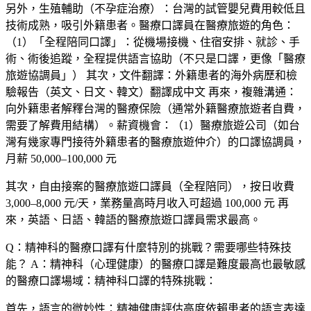
另外，
生殖輔助（不孕症治療）
：台灣的試管嬰兒費用較低且
技術成熟，吸引外籍患者。醫療口譯員在醫療旅遊的角色：
（1）「全程陪同口譯」：從機場接機、住宿安排、就診、手
術、術後追蹤，全程提供語言協助（不只是口譯，更像「醫療
旅遊協調員」） 其次，文件翻譯：外籍患者的海外病歷和檢
驗報告（英文、日文、韓文）翻譯成中文 再來，複雜溝通：
向外籍患者解釋台灣的醫療保險（通常外籍醫療旅遊者自費，
需要了解費用結構）。薪資機會：（1）醫療旅遊公司（如台
灣有幾家專門接待外籍患者的醫療旅遊仲介）的口譯協調員，
月薪 50,000–100,000 元
其次，自由接案的醫療旅遊口譯員（全程陪同），按日收費
3,000–8,000 元/天，業務量高時月收入可超過 100,000 元 再
來，英語、日語、韓語的醫療旅遊口譯員需求最高。
Q：精神科的醫療口譯有什麼特別的挑戰？需要哪些特殊技
能？
A：精神科（心理健康）的醫療口譯是難度最高也最敏感
的醫療口譯場域：精神科口譯的特殊挑戰：
首先，
語言的微妙性
：精神健康評估高度依賴患者的語言表達