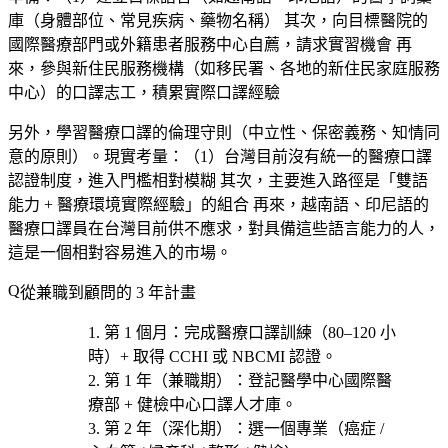
庫（身體部位、常見疾病、藥物名稱） 其次，向目標醫院的
國際醫療部門或外籍患者服務中心自薦，請求實習機會 再
來，參與新住民服務機構（如移民署、各地的新住民家庭服務
中心）的口譯志工，積累實際口譯經驗
另外，學習醫療口譯的倫理守則（中立性、保密義務、知情同
意的原則）。現實考量：（1）台灣目前沒有統一的醫療口譯
認證制度，進入門檻相對模糊 其次，主要進入路徑是「雙語
能力 + 醫療環境實際經驗」的組合 再來，越南語、印尼語的
醫療口譯員在台灣目前供不應求，對具備這些語言能力的人，
這是一個相對容易進入的市場。
從兼職到顧問的 3 年計畫
第 1 個月
：完成
醫療口譯訓練（80–120 小
時）+ 取得 CCHI 或 NBCMI 認證
。
第 1 年（兼職期）
：登記
醫學中心國際醫
療部 + 健檢中心
口譯人才庫。
第 2 年（深化期）
：選一個專業（
癌症 /