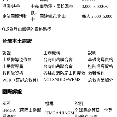
溯溪/峽谷
中高
南勢溪、栗松溫泉
3,000–8,000/人
低–
企業團體活動
團建攀岩/爬山
每人 2,000–5,000
中
成為登山嚮導的資格路徑
台灣本土認證
認證
主辦機構
說明
山岳嚮導協作員
台灣山岳聯合會
基礎嚮導資格
山岳嚮導員
台灣山岳聯合會
進階嚮導資格
救難隊資格
各縣市消防局山難搜救
救難協作
NOLS/SOLO/WEMS
WFR（荒野急救員）
急救專業加分
國際認證
認證
機構
說明
IFMGA（國際山岳嚮
全球最高等級，含登
IFMGA/UIAGM
導聯盟）
山/攀岩/冰雪