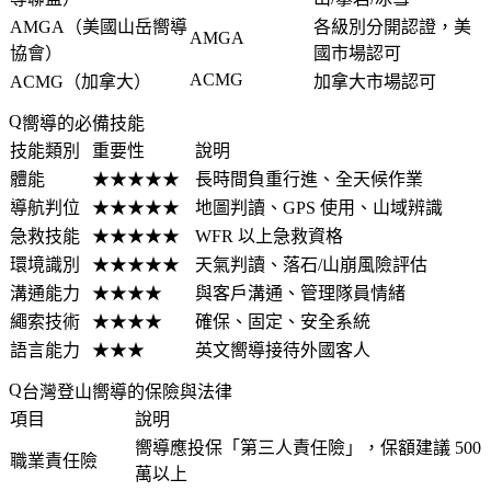
AMGA（美國山岳嚮導
各級別分開認證，美
AMGA
協會）
國市場認可
ACMG
ACMG（加拿大）
加拿大市場認可
嚮導的必備技能
技能類別
重要性
說明
體能
★★★★★
長時間負重行進、全天候作業
導航判位
★★★★★
地圖判讀、GPS 使用、山域辨識
急救技能
★★★★★
WFR 以上急救資格
環境識別
★★★★★
天氣判讀、落石/山崩風險評估
溝通能力
★★★★
與客戶溝通、管理隊員情緒
繩索技術
★★★★
確保、固定、安全系統
語言能力
★★★
英文嚮導接待外國客人
台灣登山嚮導的保險與法律
項目
說明
嚮導應投保「第三人責任險」，保額建議 500
職業責任險
萬以上