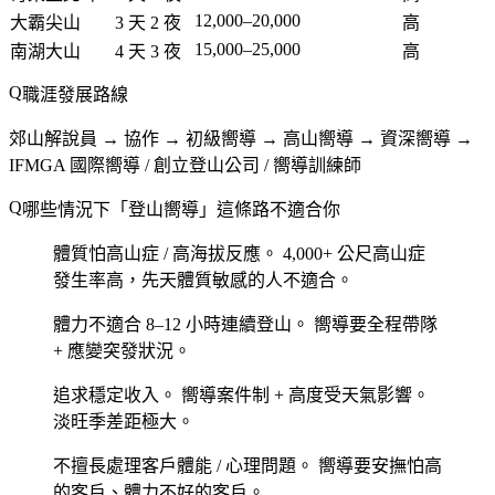
12,000–20,000
大霸尖山
3 天 2 夜
高
15,000–25,000
南湖大山
4 天 3 夜
高
職涯發展路線
郊山解說員 → 協作 → 初級嚮導 → 高山嚮導 → 資深嚮導 →
IFMGA 國際嚮導 / 創立登山公司 / 嚮導訓練師
哪些情況下「登山嚮導」這條路不適合你
體質怕高山症 / 高海拔反應。
4,000+ 公尺高山症
發生率高，先天體質敏感的人不適合。
體力不適合 8–12 小時連續登山。
嚮導要全程帶隊
+ 應變突發狀況。
追求穩定收入。
嚮導案件制 + 高度受天氣影響。
淡旺季差距極大。
不擅長處理客戶體能 / 心理問題。
嚮導要安撫怕高
的客戶、體力不好的客戶。