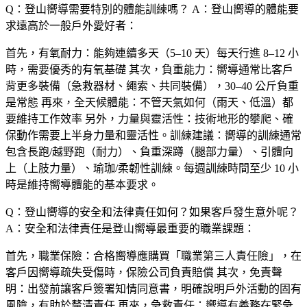
Q：登山嚮導需要特別的體能訓練嗎？
A：登山嚮導的體能要
求遠高於一般戶外愛好者：
首先，
有氧耐力
：能夠連續多天（5–10 天）每天行進 8–12 小
時，需要優秀的有氧基礎 其次，
負重能力
：嚮導通常比客戶
背更多裝備（急救器材、繩索、共同裝備），30–40 公斤負重
是常態 再來，
全天候體能
：不管天氣如何（雨天、低溫）都
要維持工作效率 另外，
力量與靈活性
：技術地形的攀爬、確
保動作需要上半身力量和靈活性。訓練建議：嚮導的訓練通常
包含長跑/越野跑（耐力）、負重深蹲（腿部力量）、引體向
上（上肢力量）、瑜珈/柔韌性訓練。每週訓練時間至少 10 小
時是維持嚮導體能的基本要求。
Q：登山嚮導的安全和法律責任如何？如果客戶發生意外呢？
A：安全和法律責任是登山嚮導最重要的職業課題：
首先，
職業保險
：合格嚮導應購買「職業第三人責任險」，在
客戶因嚮導疏失受傷時，保險公司負責賠償 其次，
免責聲
明
：出發前讓客戶簽署知情同意書，明確說明戶外活動的固有
風險，有助於釐清責任 再來，
急救責任
：嚮導有義務在緊急