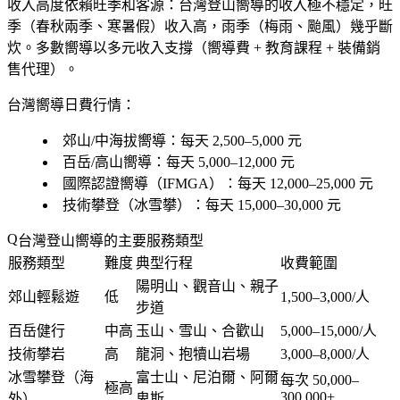
收入高度依賴旺季和客源
：台灣登山嚮導的收入極不穩定，旺
季（春秋兩季、寒暑假）收入高，雨季（梅雨、颱風）幾乎斷
炊。多數嚮導以多元收入支撐（嚮導費 + 教育課程 + 裝備銷
售代理）。
台灣嚮導日費行情：
郊山/中海拔嚮導：每天 2,500–5,000 元
百岳/高山嚮導：每天 5,000–12,000 元
國際認證嚮導（IFMGA）：每天 12,000–25,000 元
技術攀登（冰雪攀）：每天 15,000–30,000 元
台灣登山嚮導的主要服務類型
服務類型
難度
典型行程
收費範圍
陽明山、觀音山、親子
郊山輕鬆遊
低
1,500–3,000/人
步道
百岳健行
中高
玉山、雪山、合歡山
5,000–15,000/人
技術攀岩
高
龍洞、抱犢山岩場
3,000–8,000/人
冰雪攀登（海
富士山、尼泊爾、阿爾
每次 50,000–
極高
300,000+
外）
卑斯