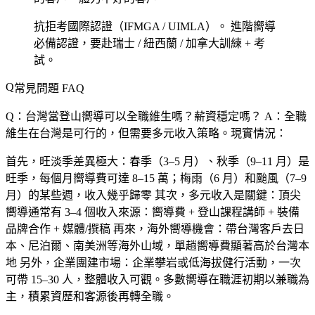
抗拒考國際認證（IFMGA / UIMLA）。
進階嚮導
必備認證，要赴瑞士 / 紐西蘭 / 加拿大訓練 + 考
試。
常見問題 FAQ
Q：台灣當登山嚮導可以全職維生嗎？薪資穩定嗎？
A：全職
維生在台灣是可行的，但需要多元收入策略。現實情況：
首先，
旺淡季差異極大
：春季（3–5 月）、秋季（9–11 月）是
旺季，每個月嚮導費可達 8–15 萬；梅雨（6 月）和颱風（7–9
月）的某些週，收入幾乎歸零 其次，
多元收入是關鍵
：頂尖
嚮導通常有 3–4 個收入來源：嚮導費 + 登山課程講師 + 裝備
品牌合作 + 媒體/撰稿 再來，
海外嚮導機會
：帶台灣客戶去日
本、尼泊爾、南美洲等海外山域，單趟嚮導費顯著高於台灣本
地 另外，
企業團建市場
：企業攀岩或低海拔健行活動，一次
可帶 15–30 人，整體收入可觀。多數嚮導在職涯初期以兼職為
主，積累資歷和客源後再轉全職。