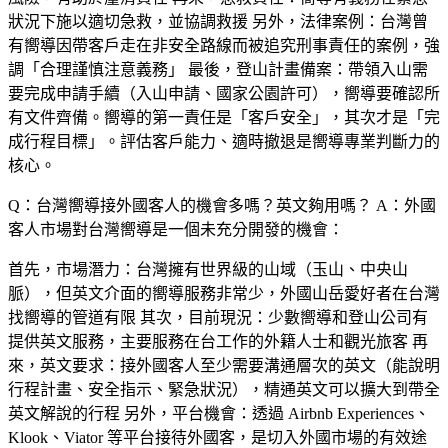
狀況下施以適切急救，並協調救援 另外，
法律案例
：台灣曾
有嚮導因帶客戶走在非安全路線而被追究刑事責任的案例，強
調「合理謹慎注意義務」 最後，
登山計畫備案
：帶領入山需
要完成申請手續（入山申請、國家公園許可），嚮導要確認所
有文件齊備。嚮導的第一責任是「客戶安全」，其次才是「完
成行程目標」。評估客戶能力、適時撤退是嚮導專業判斷力的
核心。
Q：台灣嚮導接外國客人的機會多嗎？英文夠用嗎？
A：外國
客人市場對台灣嚮導是一個未充分開發的機會：
首先，
市場潛力
：台灣擁有世界級的山域（玉山、中央山
脈），但英文介面的嚮導服務非常少，外國山岳愛好者在台灣
找嚮導的管道有限 其次，
目前現況
：少數嚮導和登山公司有
提供英文服務，主要服務在台工作的外籍人士和觀光旅客 再
來，
英文要求
：接外國客人至少需要溝通層次的英文（能說明
行程計畫、安全指示、緊急狀況），精通英文可以擴大到帶全
英文解說的行程 另外，
平台機會
：透過 Airbnb Experiences、
Klook、Viator 等平台接待外國客，是切入外國市場的有效途