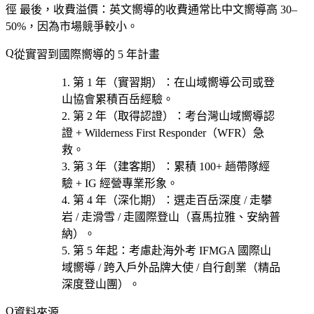
徑 最後，
收費溢價
：英文嚮導的收費通常比中文嚮導高 30–
50%，因為市場競爭較小。
從實習到國際嚮導的 5 年計畫
第 1 年（實習期）
：在
山域嚮導公司或登
山協會
累積百岳經驗。
第 2 年（取得認證）
：考
台灣山域嚮導認
證 + Wilderness First Responder（WFR）急
救
。
第 3 年（建客期）
：累積 100+ 趟帶隊經
驗 + IG 經營專業形象。
第 4 年（深化期）
：選
走百岳深度 / 走攀
岩 / 走滑雪 / 走國際登山（喜馬拉雅、安納普
納）
。
第 5 年起
：考慮
赴海外考 IFMGA 國際山
域嚮導 / 跨入戶外品牌大使 / 自行創業（精品
深度登山團）
。
資料來源