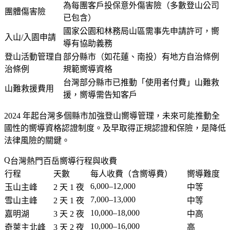
為每團客戶投保意外傷害險（多數登山公司
團體傷害險
已包含）
國家公園和林務局山區需事先申請許可，嚮
入山/入園申請
導有協助義務
登山活動管理自
部分縣市（如花蓮、南投）有地方自治條例
治條例
規範嚮導資格
台灣部分縣市已推動「使用者付費」山難救
山難救援費用
援，嚮導需告知客戶
2024 年起台灣多個縣市加強登山嚮導管理，未來可能推動全
國性的嚮導資格認證制度。及早取得正規認證和保險，是降低
法律風險的關鍵。
台灣熱門百岳嚮導行程與收費
行程
天數
每人收費（含嚮導費）
嚮導難度
6,000–12,000
玉山主峰
2 天 1 夜
中等
7,000–13,000
雪山主峰
2 天 1 夜
中等
10,000–18,000
嘉明湖
3 天 2 夜
中高
10,000–16,000
奇萊主北峰
3 天 2 夜
高