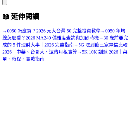
📖
延伸閱讀
→
0050 怎麼買？2026 元大台灣 50 完整投資教學
→
0050 年均
線怎麼看？2026 MA240 偏離度查詢與加碼時機
→
30 歲前要完
成的 5 件理財大事｜2026 完整指南
→
5G 吃到飽三家電信比較
2026｜中華、台哥大、遠傳月租實算
→
5K 10K 訓練 2026｜菜
單、時程、實戰指南