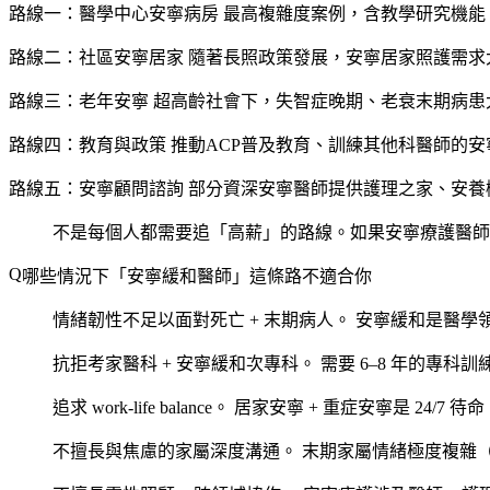
路線一：醫學中心安寧病房
最高複雜度案例，含教學研究機能
路線二：社區安寧居家
隨著長照政策發展，安寧居家照護需求
路線三：老年安寧
超高齡社會下，失智症晚期、老衰末期病患
路線四：教育與政策
推動ACP普及教育、訓練其他科醫師的
路線五：安寧顧問諮詢
部分資深安寧醫師提供護理之家、安養
不是每個人都需要追「高薪」的路線。如果安寧療護醫師
哪些情況下「安寧緩和醫師」這條路不適合你
情緒韌性不足以面對死亡 + 末期病人。
安寧緩和是醫學
抗拒考家醫科 + 安寧緩和次專科。
需要 6–8 年的專科訓
追求 work-life balance。
居家安寧 + 重症安寧是 24/7 待命
不擅長與焦慮的家屬深度溝通。
末期家屬情緒極度複雜