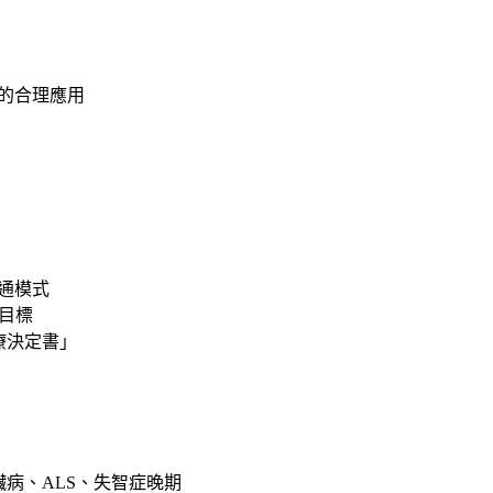
的合理應用
驟溝通模式
療目標
療決定書」
病、ALS、失智症晚期