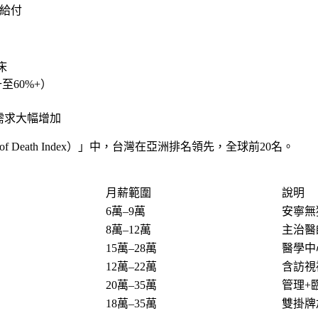
診給付
床
至60%+）
需求大幅增加
f Death Index）」中，台灣在亞洲排名領先，全球前20名。
月薪範圍
說明
6萬–9萬
安寧無
8萬–12萬
主治醫
15萬–28萬
醫學中
12萬–22萬
含訪視
20萬–35萬
管理+
18萬–35萬
雙掛牌