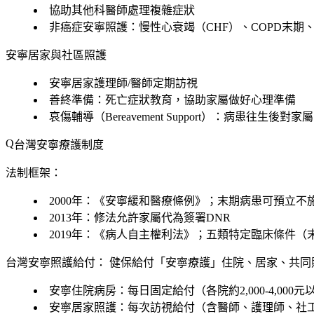
協助其他科醫師處理複雜症狀
非癌症安寧照護：慢性心衰竭（CHF）、COPD末期
安寧居家與社區照護
安寧居家護理師/醫師定期訪視
善終準備：死亡症狀教育，協助家屬做好心理準備
哀傷輔導（Bereavement Support）：病患往生後對
台灣安寧療護制度
法制框架：
2000年：《安寧緩和醫療條例》；末期病患可預立不
2013年：修法允許家屬代為簽署DNR
2019年：《病人自主權利法》；五類特定臨床條件
台灣安寧照護給付：
健保給付「安寧療護」住院、居家、共同
安寧住院病房：每日固定給付（各院約2,000-4,000元
安寧居家照護：每次訪視給付（含醫師、護理師、社