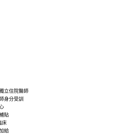
獨立住院醫師
師身分受訓
心
補貼
臨床
加給