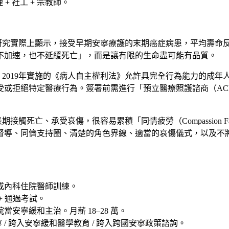
+ 社工 + 宗教師。
究實際上顯示，接受早期安寧療護的末期癌症病患，平均壽命反
不加速，也不延緩死亡」，而是讓有限的生命盡可能有品質。
：2019年實施的《病人自主權利法》允許具完全行為能力的成
受或拒絕特定醫療行為。簽署前需進行「預立醫療照護諮商（AC
期接觸死亡、承受哀傷，很容易累積「同情疲勞（Compassion 
督導、同儕支持圈、清楚的角色界線、適當的哀傷儀式，以及不
或內科住院醫師訓練。
+ 通過考試。
安寧緩和主治。月薪 18–28 萬。
 / 跨入安寧緩和醫學教育 / 跨入跨國安寧政策諮詢
。