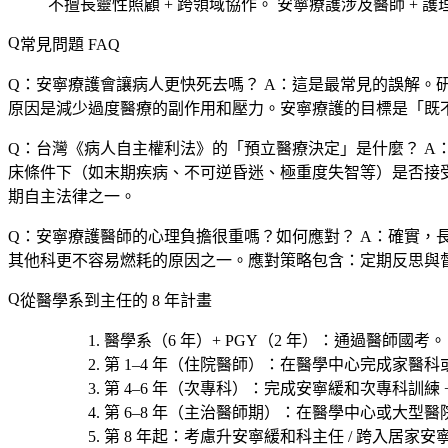
不擅長靈性照顧 + 跨領域協作。
安寧療護涉及醫師 + 護理 
常見問題 FAQ
Q：安寧療護會讓病人更快死去嗎？
A：這是最常見的誤解。研
原因是減少過度醫療的副作用和壓力。安寧療護的目標是「既
Q：台灣《病人自主權利法》的「預立醫療決定」是什麼？
A
床條件下（如末期疾病、不可逆昏迷、極重度失智等）是否接
期自主法律之一。
Q：安寧療護醫師的心理負擔很重嗎？如何應對？
A：確實，長
其他科更不容易燃耗的原因之一。應對策略包含：定期反思與
從醫學系到主任的 8 年計畫
醫學系（6 年）+ PGY（2 年）
：通過醫師國考。
第 1–4 年（住院醫師）
：在醫學中心完成家醫科
第 4–6 年（次專科）
：完成安寧緩和次專科訓練 
第 6–8 年（主治醫師期）
：在醫學中心或大型醫院當
第 8 年起
：考慮
升安寧緩和科主任 / 跨入居家安寧