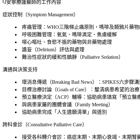
安寧療護醫師的工作內容
症狀控制（Symptom Management）
疼痛管理：WHO三階梯止痛原則，嗎啡及類鴉片藥物
呼吸困難管理：氧氣、嗎啡滴定、焦慮緩解
噁心嘔吐、食慾不振的藥物與非藥物處理
譫妄（Delirium）評估與處理
難治性症狀的緩和性鎮靜（Palliative Sedation）
溝通與決策支持
壞消息傳遞（Breaking Bad News）：SPIKES六步
目標治療討論（Goals of Care）：釐清病患希望的治
預立醫療決定（ACP）輔導：協助病患填寫「預立醫
與病患家屬的團體會議（Family Meeting）
協助病患完成「人生遺願清單」與道別
跨科會診（Consultative Palliative Care）
接受各科轉介會診：癌症末期、末期心衰竭、末期腎臟