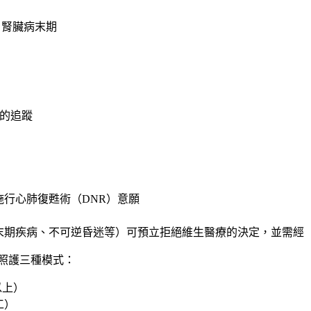
、腎臟病末期
家屬的追蹤
施行心肺復甦術（DNR）意願
（末期疾病、不可逆昏迷等）可預立拒絕維生醫療的決定，並需經「
照護三種模式：
以上）
工）