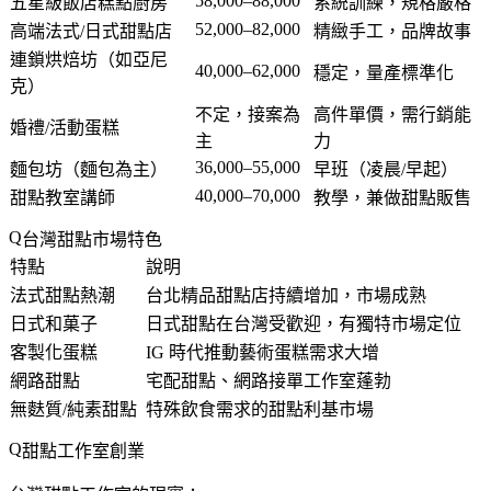
58,000–88,000
五星級飯店糕點廚房
系統訓練，規格嚴格
52,000–82,000
高端法式/日式甜點店
精緻手工，品牌故事
連鎖烘焙坊（如亞尼
40,000–62,000
穩定，量產標準化
克）
不定，接案為
高件單價，需行銷能
婚禮/活動蛋糕
主
力
36,000–55,000
麵包坊（麵包為主）
早班（凌晨/早起）
40,000–70,000
甜點教室講師
教學，兼做甜點販售
台灣甜點市場特色
特點
說明
法式甜點熱潮
台北精品甜點店持續增加，市場成熟
日式和菓子
日式甜點在台灣受歡迎，有獨特市場定位
客製化蛋糕
IG 時代推動藝術蛋糕需求大增
網路甜點
宅配甜點、網路接單工作室蓬勃
無麩質/純素甜點
特殊飲食需求的甜點利基市場
甜點工作室創業