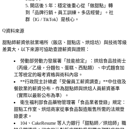
開店後 5 年
：穩定後重心從「做甜點」轉
到「品牌行銷 + 員工訓練 + 多店經營」。社
群（IG / TikTok）是核心。
資料來源
甜點師薪資依就業場所（飯店、甜點店、烘焙坊）與技術等級
差異大，以下來源可協助查證薪資與證照：
勞動部勞動力發展署「技能檢定」
：烘焙食品技術士
（丙級／乙級，分麵包、蛋糕、西點類）、中式麵食加
工等檢定的報考資格與術科內容。
**行政院主計總處「受僱員工薪資調查」**中住宿及
餐飲業的薪資分布，作為甜點師與烘焙人員薪資基準
（實際以最新公布為準）。
衛生福利部食品藥物管理署「食品業者登錄」規定
：
甜點工作室、烘焙商家從事食品製造販售所需的法規登
錄要求。
104、CakeResume 等人力銀行「甜點師／烘焙師」職