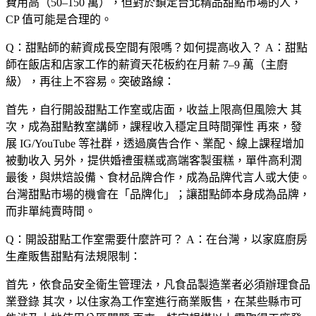
費用高（50–150 萬），但對於鎖定台北精品甜點市場的人，
CP 值可能是合理的。
Q：甜點師的薪資成長空間有限嗎？如何提高收入？
A：甜點
師在飯店和店家工作的薪資天花板約在月薪 7–9 萬（主廚
級），再往上不容易。突破路線：
首先，自行開設甜點工作室或店面，收益上限高但風險大 其
次，成為甜點教室講師，課程收入穩定且時間彈性 再來，發
展 IG/YouTube 等社群，透過廣告合作、業配、線上課程增加
被動收入 另外，提供婚禮蛋糕或高端客製蛋糕，單件高利潤
最後，與烘焙設備、食材品牌合作，成為品牌代言人或大使。
台灣甜點市場的機會在「品牌化」；讓甜點師本身成為品牌，
而非單純賣時間。
Q：開設甜點工作室需要什麼許可？
A：在台灣，以家庭廚房
生產販售甜點有法規限制：
首先，依食品安全衛生管理法，凡食品製造業者必須辦理食品
業登錄 其次，以住家為工作室進行商業販售，在某些縣市可