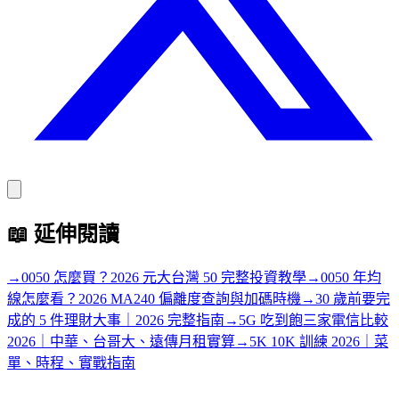
📖
延伸閱讀
→
0050 怎麼買？2026 元大台灣 50 完整投資教學
→
0050 年均
線怎麼看？2026 MA240 偏離度查詢與加碼時機
→
30 歲前要完
成的 5 件理財大事｜2026 完整指南
→
5G 吃到飽三家電信比較
2026｜中華、台哥大、遠傳月租實算
→
5K 10K 訓練 2026｜菜
單、時程、實戰指南