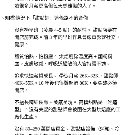
過很多月薪更高但每天想離職的人了。
哪些情況下「甜點師」這條路不適合你
沒有極早班（凌晨 4–5 點）的耐性。
甜點店要在
開店前完成。前 3 年的早班作息會嚴重影響社交 +
健康。
體質怕熱、怕粉塵。
烘焙廚房溫度高 + 麵粉粉
塵。皮膚敏感、呼吸道過敏的人會持續不適。
追求快速薪資成長。
學徒月薪 26K–32K、甜點師
40K–55K。10 年後也很難超過 80K，要突破必須
開店。
不擅長精細裝飾 + 美感呈現。
高檔甜點是「吃造
型」。沒有美感的甜點師會被困在大型烘焙廠的工
廠化生產。
沒有 80–250 萬開店資金。
甜點店設備（烤箱、冷