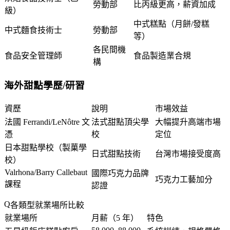
勞動部
比丙級更高，薪資加成
級）
中式糕點（月餅/發糕
中式麵食技術士
勞動部
等）
各民間機
食品安全管理師
食品製造業合規
構
海外甜點學歷/研習
資歷
說明
市場效益
法國 Ferrandi/LeNôtre 文
法式甜點頂尖學
大幅提升高端市場
憑
校
定位
日本甜點學校（製菓學
日式甜點技術
台灣市場接受度高
校）
Valrhona/Barry Callebaut
國際巧克力品牌
巧克力工藝加分
課程
認證
各類型就業場所比較
就業場所
月薪（5 年）
特色