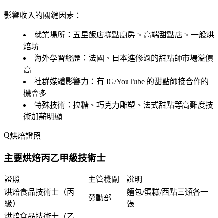
影響收入的關鍵因素：
就業場所
：五星飯店糕點廚房 > 高端甜點店 > 一般烘
焙坊
海外學習經歷
：法國、日本進修過的甜點師市場溢價
高
社群媒體影響力
：有 IG/YouTube 的甜點師接合作的
機會多
特殊技術
：拉糖、巧克力雕塑、法式甜點等高難度技
術加薪明顯
烘焙證照
主要烘焙丙乙甲級技術士
證照
主管機關
說明
烘焙食品技術士（丙
麵包/蛋糕/西點三類各一
勞動部
級）
張
烘焙食品技術士（乙