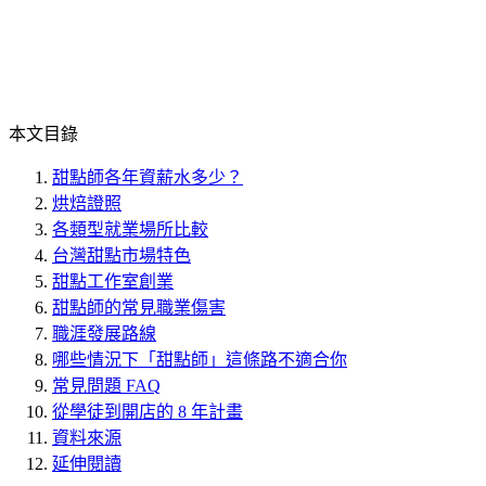
本文目錄
甜點師各年資薪水多少？
烘焙證照
各類型就業場所比較
台灣甜點市場特色
甜點工作室創業
甜點師的常見職業傷害
職涯發展路線
哪些情況下「甜點師」這條路不適合你
常見問題 FAQ
從學徒到開店的 8 年計畫
資料來源
延伸閱讀