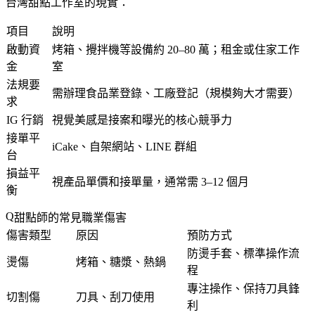
台灣甜點工作室的現實：
項目
說明
啟動資
烤箱、攪拌機等設備約 20–80 萬；租金或住家工作
金
室
法規要
需辦理食品業登錄、工廠登記（規模夠大才需要）
求
IG 行銷
視覺美感是接案和曝光的核心競爭力
接單平
iCake、自架網站、LINE 群組
台
損益平
視產品單價和接單量，通常需 3–12 個月
衡
甜點師的常見職業傷害
傷害類型
原因
預防方式
防燙手套、標準操作流
燙傷
烤箱、糖漿、熱鍋
程
專注操作、保持刀具鋒
切割傷
刀具、刮刀使用
利