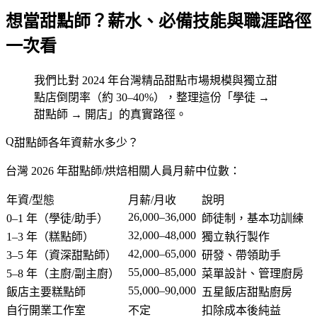
想當甜點師？薪水、必備技能與職涯路徑
一次看
我們比對 2024 年台灣精品甜點市場規模與獨立甜
點店倒閉率（約 30–40%），整理這份「學徒 →
甜點師 → 開店」的真實路徑。
甜點師各年資薪水多少？
台灣 2026 年甜點師/烘焙相關人員月薪中位數：
年資/型態
月薪/月收
說明
26,000–36,000
0–1 年（學徒/助手）
師徒制，基本功訓練
32,000–48,000
1–3 年（糕點師）
獨立執行製作
42,000–65,000
3–5 年（資深甜點師）
研發、帶領助手
55,000–85,000
5–8 年（主廚/副主廚）
菜單設計、管理廚房
55,000–90,000
飯店主要糕點師
五星飯店甜點廚房
自行開業工作室
不定
扣除成本後純益