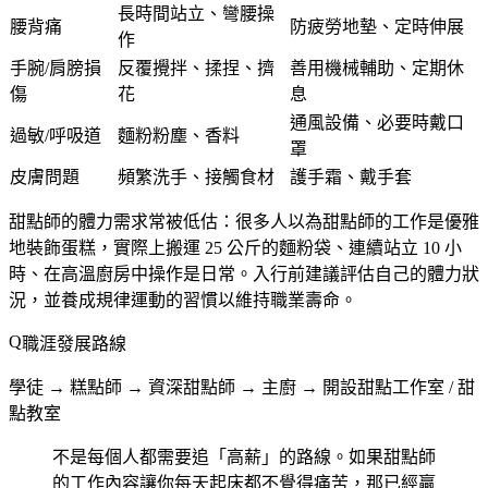
長時間站立、彎腰操
腰背痛
防疲勞地墊、定時伸展
作
手腕/肩膀損
反覆攪拌、揉捏、擠
善用機械輔助、定期休
傷
花
息
通風設備、必要時戴口
過敏/呼吸道
麵粉粉塵、香料
罩
皮膚問題
頻繁洗手、接觸食材
護手霜、戴手套
甜點師的體力需求常被低估
：很多人以為甜點師的工作是優雅
地裝飾蛋糕，實際上搬運 25 公斤的麵粉袋、連續站立 10 小
時、在高溫廚房中操作是日常。入行前建議評估自己的體力狀
況，並養成規律運動的習慣以維持職業壽命。
職涯發展路線
學徒 → 糕點師 → 資深甜點師 → 主廚 → 開設甜點工作室 / 甜
點教室
不是每個人都需要追「高薪」的路線。如果甜點師
的工作內容讓你每天起床都不覺得痛苦，那已經贏