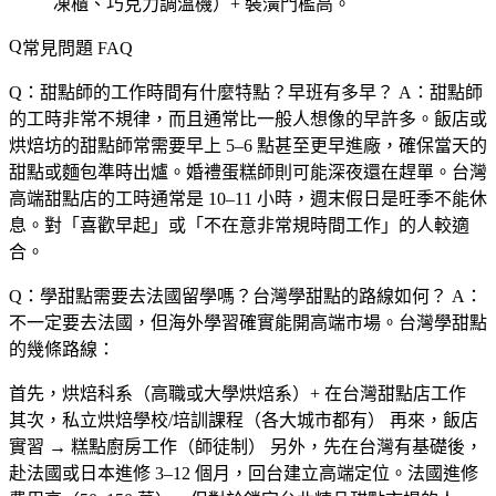
凍櫃、巧克力調溫機）+ 裝潢門檻高。
常見問題 FAQ
Q：甜點師的工作時間有什麼特點？早班有多早？
A：甜點師
的工時非常不規律，而且通常比一般人想像的早許多。飯店或
烘焙坊的甜點師常需要早上 5–6 點甚至更早進廠，確保當天的
甜點或麵包準時出爐。婚禮蛋糕師則可能深夜還在趕單。台灣
高端甜點店的工時通常是 10–11 小時，週末假日是旺季不能休
息。對「喜歡早起」或「不在意非常規時間工作」的人較適
合。
Q：學甜點需要去法國留學嗎？台灣學甜點的路線如何？
A：
不一定要去法國，但海外學習確實能開高端市場。台灣學甜點
的幾條路線：
首先，烘焙科系（高職或大學烘焙系）+ 在台灣甜點店工作
其次，私立烘焙學校/培訓課程（各大城市都有） 再來，飯店
實習 → 糕點廚房工作（師徒制） 另外，先在台灣有基礎後，
赴法國或日本進修 3–12 個月，回台建立高端定位。法國進修