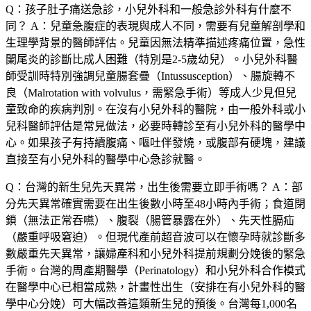
Q：孩子肚子痛送急診，小兒外科和一般急診外科有什麼不
同？
A：兒童急腹症的表現與成人不同，需要有兒童解剖學和
生理學背景的醫師評估。兒童因無法精準描述疼痛位置，急性
闌尾炎的診斷比成人困難（特別是2-5歲幼兒）。小兒外科醫
師受訓時特別強調兒童腸套疊（Intussusception）、腸旋轉不
良（Malrotation with volvulus，需緊急手術）等成人少見但兒
童致命的疾病判別。在沒有小兒外科的醫院，由一般外科或小
兒科醫師評估是常見做法，必要時轉診至有小兒外科的醫學中
心。如果孩子有持續腹痛、嘔吐伴發燒，或腹部有硬塊，建議
直接至有小兒外科的醫學中心急診就醫。
Q：台灣的新生兒先天異常，出生後需要立即手術嗎？
A：部
分先天異常確實需要在出生後數小時至48小時內手術；食道閉
鎖（無法正常吞嚥）、腹裂（腸管暴露在外）、先天性膈疝
（嚴重呼吸窘迫）。但現代產前超音波可以在懷孕時就診斷多
數嚴重先天異常，讓婦產科和小兒外科提前規劃分娩後的緊急
手術。台灣的周產期醫學（Perinatology）和小兒外科合作模式
在醫學中心已相當成熟，計畫性出生（安排在有小兒外科的醫
學中心分娩）可大幅改善這類新生兒的預後。台灣每1,000名