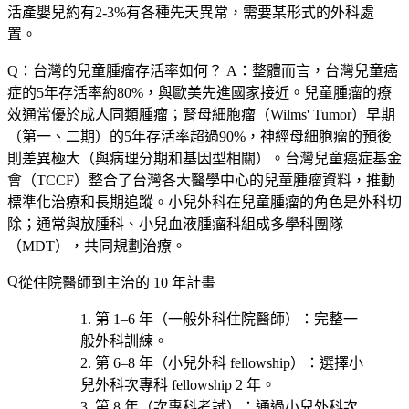
活產嬰兒約有2-3%有各種先天異常，需要某形式的外科處
置。
Q：台灣的兒童腫瘤存活率如何？
A：整體而言，台灣兒童癌
症的5年存活率約80%，與歐美先進國家接近。兒童腫瘤的療
效通常優於成人同類腫瘤；腎母細胞瘤（Wilms' Tumor）早期
（第一、二期）的5年存活率超過90%，神經母細胞瘤的預後
則差異極大（與病理分期和基因型相關）。台灣兒童癌症基金
會（TCCF）整合了台灣各大醫學中心的兒童腫瘤資料，推動
標準化治療和長期追蹤。小兒外科在兒童腫瘤的角色是外科切
除；通常與放腫科、小兒血液腫瘤科組成多學科團隊
（MDT），共同規劃治療。
從住院醫師到主治的 10 年計畫
第 1–6 年（一般外科住院醫師）
：完整一
般外科訓練。
第 6–8 年（小兒外科 fellowship）
：選擇小
兒外科次專科 fellowship 2 年。
第 8 年（次專科考試）
：通過小兒外科次