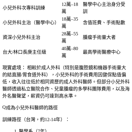
12萬–18
醫學中心主治身分受
小兒外科次專科訓練
萬
訓
18萬–35
小兒外科主治（醫學中心）
含值班費、手術點數
萬
28萬–55
資深小兒外科主治
腫瘤手術量大者
萬
40萬–80
台大/林口長庚主任級
最高學術醫療中心
萬
現實處境：
相較於成人外科（特別是腹腔鏡和機器手術量大
的結直腸/胃食道外科），小兒外科的手術費用因健保點值偏
低，收入往往低於相同資歷的成人外科醫師。但部分小兒外科
醫師透過私立醫院合作、兒童腫瘤的多學科團隊費用，以及海
外名醫聲望，薪資仍可達到高水準。
成為小兒外科醫師的路徑
訓練路徑（台灣，約12-14年）：
醫學系（7年）