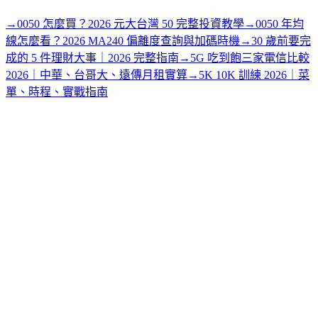
→
0050 怎麼買？2026 元大台灣 50 完整投資教學
→
0050 年均
線怎麼看？2026 MA240 偏離度查詢與加碼時機
→
30 歲前要完
成的 5 件理財大事｜2026 完整指南
→
5G 吃到飽三家電信比較
2026｜中華、台哥大、遠傳月租實算
→
5K 10K 訓練 2026｜菜
單、時程、實戰指南