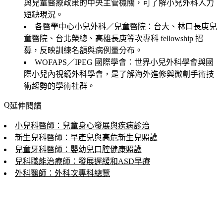
與兒童醫療政策的中央主管機關，可了解小兒外科人力
短缺現況。
各醫學中心小兒外科／兒童醫院
：台大、林口長庚兒
童醫院、台北榮總、高雄長庚等次專科 fellowship 招
募，反映訓練名額與病例量分布。
WOFAPS／IPEG 國際學會
：世界小兒外科學會與國
際小兒內視鏡外科學會，是了解海外進修與微創手術技
術趨勢的學術社群。
延伸閱讀
小兒科醫師：兒童身心發展與疾病診治
新生兒科醫師：早產兒與高危新生兒照護
兒童牙科醫師：嬰幼兒口腔健康照護
兒科職能治療師：發展遲緩和ASD早療
外科醫師：外科次專科總覽