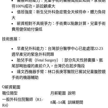
醫療糾紛壓力：兒童手術的醫療風險認知高，家長期
待100%成功，訴訟顧慮大
值班強度：新生兒外科急症需全天候待命，體力負荷
大
薪資相對不具競爭力：手術費以點數計算，兒童手術
費用健保給付偏低
技術進展：
早產兒外科能力：台灣部分醫學中心已能處理22-23
週早產兒的緊急外科問題
胎兒手術（Fetal Surgery）：部分先天性肺囊腫、骶
尾部畸胎瘤的產前介入，台灣仍在起步階段
達文西機器手臂：林口長庚等醫院已嘗試兒童腹腔鏡
手術的機器輔助
薪資範圍
職位類型
月薪範圍
說明
一般外科住院醫師（R1-
8萬–14萬
訓練期間
R4）