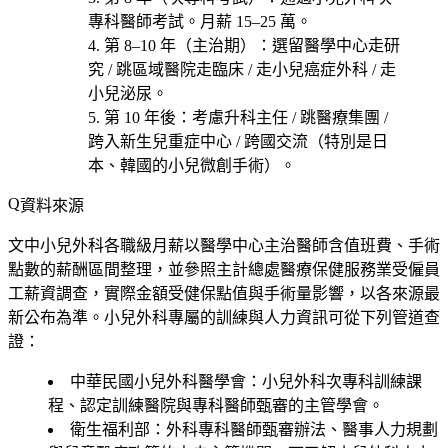
專科醫師考試。月薪 15–25 萬。
第 8–10 年（主治期）
：選
留醫學中心走研
究 / 跳區域醫院走臨床 / 走小兒癌症外科 / 走
小兒泌尿
。
第 10 年後
：考慮
升科主任 / 跳醫療集團 /
跨入新生兒重症中心 / 跨國交流（特別是日
本、韓國的小兒微創手術）
。
資料來源
文中小兒外科各職級月薪以醫學中心主治醫師含值班費、手術
點數的薪酬區間整理，並參照主計總處醫療保健服務業受僱員
工薪資調查，實際金額受健保點值與手術量影響，以各來源最
新公布為準。小兒外科專屬的訓練與人力資訊可從下列管道查
證：
中華民國小兒外科醫學會
：小兒外科次專科訓練課
程、認定訓練醫院與專科醫師甄審的主管學會。
衛生福利部
：外科專科醫師甄審辦法、醫事人力規劃