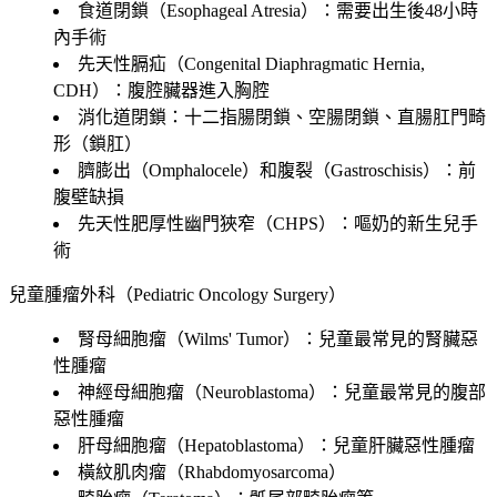
食道閉鎖（Esophageal Atresia）：需要出生後48小時
內手術
先天性膈疝（Congenital Diaphragmatic Hernia,
CDH）：腹腔臟器進入胸腔
消化道閉鎖：十二指腸閉鎖、空腸閉鎖、直腸肛門畸
形（鎖肛）
臍膨出（Omphalocele）和腹裂（Gastroschisis）：前
腹壁缺損
先天性肥厚性幽門狹窄（CHPS）：嘔奶的新生兒手
術
兒童腫瘤外科（Pediatric Oncology Surgery）
腎母細胞瘤（Wilms' Tumor）：兒童最常見的腎臟惡
性腫瘤
神經母細胞瘤（Neuroblastoma）：兒童最常見的腹部
惡性腫瘤
肝母細胞瘤（Hepatoblastoma）：兒童肝臟惡性腫瘤
橫紋肌肉瘤（Rhabdomyosarcoma）