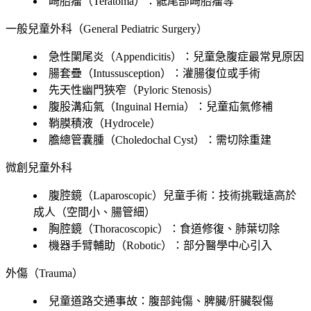
畸胎瘤（Teratoma）：骶尾部畸胎瘤等
一般兒童外科（General Pediatric Surgery）
急性闌尾炎（Appendicitis）：兒童急腹症最常見原因
腸套疊（Intussusception）：灌腸復位或手術
先天性幽門狹窄（Pyloric Stenosis）
腹股溝疝氣（Inguinal Hernia）：兒童疝氣修補
鞘膜積液（Hydrocele）
膽總管囊腫（Choledochal Cyst）：需切除重建
微創兒童外科
腹腔鏡（Laparoscopic）兒童手術：技術挑戰遠高於
成人（空間小、腸管細）
胸腔鏡（Thoracoscopic）：食道修復、肺葉切除
機器手臂輔助（Robotic）：部分醫學中心引入
外傷（Trauma）
兒童道路交通事故：腹部鈍傷、脾臟/肝臟裂傷