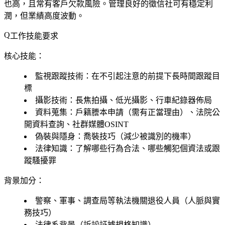
也高，且常有客戶欠款風險。管理良好的徵信社可有穩定利
潤，但業績高度波動。
工作技能要求
核心技能：
監視跟蹤技術：在不引起注意的前提下長時間跟蹤目
標
攝影技術：長焦拍攝、低光攝影、行車紀錄器佈局
資料蒐集：戶籍謄本申請（需有正當理由）、法院公
開資料查詢、社群媒體OSINT
偽裝與隱身：喬裝技巧（減少被識別的機率）
法律知識：了解哪些行為合法、哪些觸犯個資法或跟
蹤騷擾罪
背景加分：
警察、軍事、調查局等執法機關退役人員（人脈與實
務技巧）
法律系背景（訴訟証據規格知識）