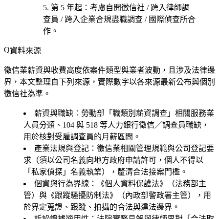
第 5 年起
：考慮
自開徵信社 / 跨入律師調
查員 / 跨入企業合規盡職調查 / 國際偵查所合
作
。
資料來源
徵信業薪資與收費高度依案件類型與業者波動，且涉及法律邊
界，本文整理自下列來源，實際數字以各來源最新公布與個別
徵信社為準。
薪資與職缺
：勞動部「職類別薪資調查」相關服務業
人員分類、104 與 518 等人力銀行徵信／調查員職缺，
用於核對受雇調查員的月薪區間。
產業法規與登記
：徵信業相關管理規範與公司登記要
求（須以公司名義向地方政府申請許可，個人不得以
「私家偵探」名義執業），釐清合法接案門檻。
個資與行為界線
：《個人資料保護法》（法務部主
管）與《跟蹤騷擾防制法》（內政部警政署主管），用
於界定蒐證、跟蹤、拍攝的合法與違法邊界。
訴訟證據適用性
：法院實務見解與律師界對「合法取