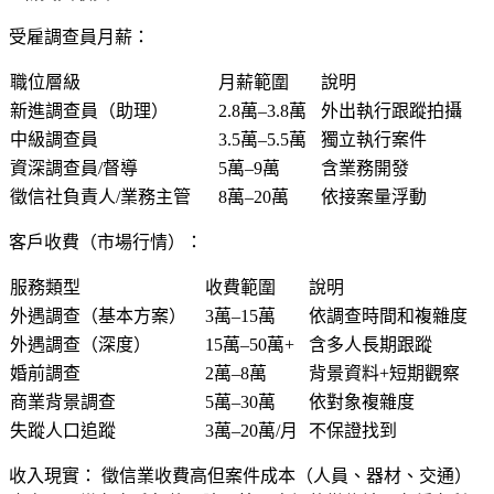
受雇調查員月薪：
職位層級
月薪範圍
說明
新進調查員（助理）
2.8萬–3.8萬
外出執行跟蹤拍攝
中級調查員
3.5萬–5.5萬
獨立執行案件
資深調查員/督導
5萬–9萬
含業務開發
徵信社負責人/業務主管
8萬–20萬
依接案量浮動
客戶收費（市場行情）：
服務類型
收費範圍
說明
外遇調查（基本方案）
3萬–15萬
依調查時間和複雜度
外遇調查（深度）
15萬–50萬+
含多人長期跟蹤
婚前調查
2萬–8萬
背景資料+短期觀察
商業背景調查
5萬–30萬
依對象複雜度
失蹤人口追蹤
3萬–20萬/月
不保證找到
收入現實：
徵信業收費高但案件成本（人員、器材、交通）