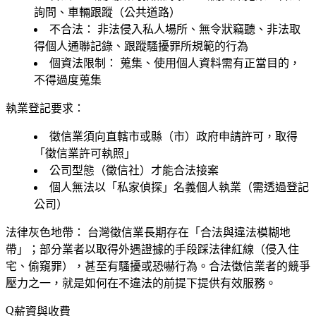
詢問、車輛跟蹤（公共道路）
不合法：
非法侵入私人場所、無令狀竊聽、非法取
得個人通聯記錄、跟蹤騷擾罪所規範的行為
個資法限制：
蒐集、使用個人資料需有正當目的，
不得過度蒐集
執業登記要求：
徵信業須向直轄市或縣（市）政府申請許可，取得
「徵信業許可執照」
公司型態（徵信社）才能合法接案
個人無法以「私家偵探」名義個人執業（需透過登記
公司）
法律灰色地帶：
台灣徵信業長期存在「合法與違法模糊地
帶」；部分業者以取得外遇證據的手段踩法律紅線（侵入住
宅、偷窺罪），甚至有騷擾或恐嚇行為。合法徵信業者的競爭
壓力之一，就是如何在不違法的前提下提供有效服務。
薪資與收費