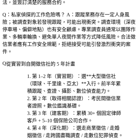
法，並簽訂清楚的服務合約。
Q：私家偵探的工作危險嗎？
A：跟蹤業務存在一定人身風
險；被調查對象若發現跟蹤，可能出現衝突。調查環境（深夜
停車場、偏僻地點）也有安全顧慮。專業調查員通常以團隊作
業、多輛車輪換、避免單人夜間作業等方式降低風險。合法徵
信業者應有工作安全規範，拒絕接受可能引發激烈衝突的案
件。
從實習到自開徵信社的 5 年計畫
第 1–2 年（實習期）
：選**大型徵信社
（環球、千里達、亞太）**入行。前半年累
積跟蹤、查證、攝影、數位偵查能力。
第 2 年（取得相關認證）
：考
民間徵信業
者證照 + 數位鑑識基礎
。
第 3 年（建客期）
：累積 30+ 個固定律師
客戶 + 5–10 個保險公司合作。
第 4 年（深化期）
：選
走商業徵信 / 走婚
姻徵信 / 走跨國盡職調查 / 走數位犯罪偵查
。