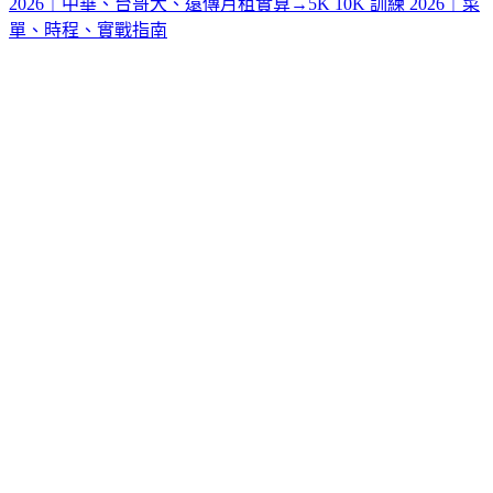
2026｜中華、台哥大、遠傳月租實算
→
5K 10K 訓練 2026｜菜
單、時程、實戰指南