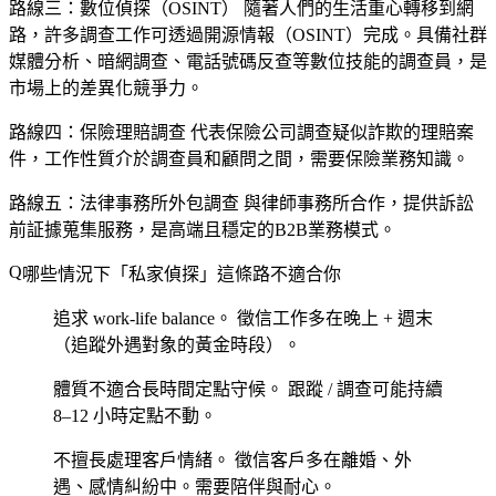
路線三：數位偵探（OSINT）
隨著人們的生活重心轉移到網
路，許多調查工作可透過開源情報（OSINT）完成。具備社群
媒體分析、暗網調查、電話號碼反查等數位技能的調查員，是
市場上的差異化競爭力。
路線四：保險理賠調查
代表保險公司調查疑似詐欺的理賠案
件，工作性質介於調查員和顧問之間，需要保險業務知識。
路線五：法律事務所外包調查
與律師事務所合作，提供訴訟
前証據蒐集服務，是高端且穩定的B2B業務模式。
哪些情況下「私家偵探」這條路不適合你
追求 work-life balance。
徵信工作多在晚上 + 週末
（追蹤外遇對象的黃金時段）。
體質不適合長時間定點守候。
跟蹤 / 調查可能持續
8–12 小時定點不動。
不擅長處理客戶情緒。
徵信客戶多在離婚、外
遇、感情糾紛中。需要陪伴與耐心。