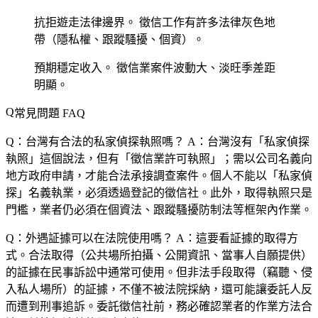
抗拒遊走法律邊界。
徵信工作有許多法律灰色地
帶（隱私權、跟蹤騷擾、個資）。
預期穩定收入。
徵信業案件波動大、淡旺季差距
明顯。
常見問題 FAQ
Q：台灣有合法的私家偵探執照嗎？
A：台灣沒有「私家偵探
執照」這個說法，但有「徵信業許可執照」；需以公司名義向
地方政府申請，才能合法承接調查案件。個人不能以「私家偵
探」名義執業，必須透過登記的徵信社。此外，取得執照只是
門檻，業者仍必須在個資法、跟蹤騷擾防制法等框架內作業。
Q：外遇証據可以在法院使用嗎？
A：這要看証據的取得方
式。合法取得（公共場所拍攝、公開資訊、當事人自願提供）
的証據在民事訴訟中通常可使用。但非法手段取得（竊聽、侵
入私人場所）的証據，不僅不被法院採納，還可能讓委託人反
而遭到刑事追訴。委託徵信社前，務必確認業者的作業方法合