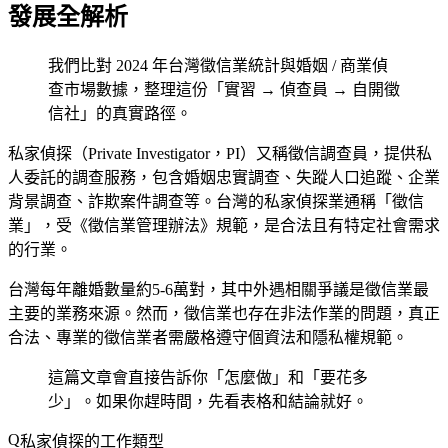
發展全解析
我們比對 2024 年台灣徵信業統計與婚姻 / 商業偵
查市場數據，整理這份「實習 → 偵查員 → 自開徵
信社」的真實路徑。
私家偵探（Private Investigator，PI）又稱徵信調查員，提供私
人委託的調查服務，包含婚姻忠實調查、失蹤人口追蹤、企業
背景調查、詐欺案件調查等。台灣的私家偵探業通稱「徵信
業」，受《徵信業管理辦法》規範，是合法且有特定社會需求
的行業。
台灣每年離婚數量約5-6萬對，其中外遇相關爭議是徵信業最
主要的業務來源。然而，徵信業也存在非法作業的問題，真正
合法、專業的徵信業者需嚴格遵守個資法和隱私權規範。
這篇文章會直接告訴你「怎麼做」和「要花多
少」。如果你趕時間，先看表格和結論就好。
私家偵探的工作類型