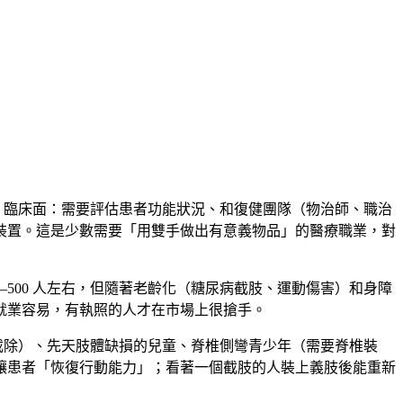
。臨床面：需要評估患者功能狀況、和復健團隊（物治師、職治
裝置。這是少數需要「用雙手做出有意義物品」的醫療職業，對
–500 人左右，但隨著老齡化（糖尿病截肢、運動傷害）和身障
就業容易，有執照的人才在市場上很搶手。
截除）、先天肢體缺損的兒童、脊椎側彎青少年（需要脊椎裝
讓患者「恢復行動能力」；看著一個截肢的人裝上義肢後能重新