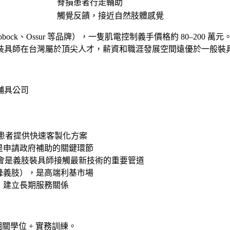
脊損患者行走輔助
觸覺反饋，接近自然肢體感覺
ock、Ossur 等品牌），一隻肌電控制義手價格約 80–200
裝具師在台灣屬於頂尖人才，薪資和職涯發展空間遠優於一般裝
設輔具公司
求患者提供快速客製化方案
是申請政府補助的關鍵環節
大會是義肢裝具師接觸最新技術的重要管道
鋒義肢），是高端利基市場
，建立長期服務關係
關學位 + 實務訓練。