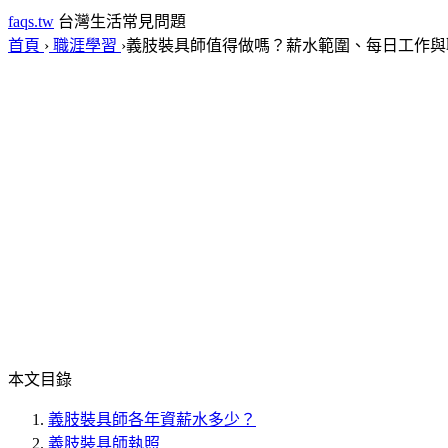
faqs.tw
台灣生活常見問題
首頁
›
職涯學習
›
義肢裝具師值得做嗎？薪水範圍、每日工作與
本文目錄
義肢裝具師各年資薪水多少？
義肢裝具師執照