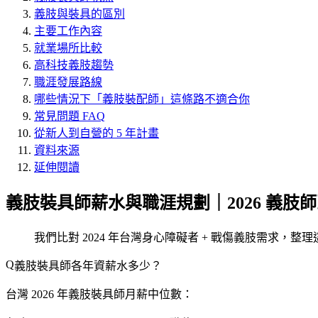
義肢與裝具的區別
主要工作內容
就業場所比較
高科技義肢趨勢
職涯發展路線
哪些情況下「義肢裝配師」這條路不適合你
常見問題 FAQ
從新人到自營的 5 年計畫
資料來源
延伸閱讀
義肢裝具師薪水與職涯規劃｜2026 義肢
我們比對 2024 年台灣身心障礙者 + 戰傷義肢需求，整
義肢裝具師各年資薪水多少？
台灣 2026 年義肢裝具師月薪中位數：