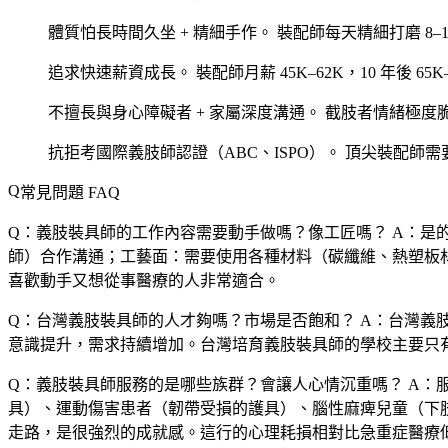
體質怕長時間久坐 + 精細手作。
裝配師每天精細打磨 8–1
追求快速薪資成長。
裝配師月薪 45K–62K，10 年後 65K
不擅長與身心障礙者 + 家屬深度溝通。
截肢者情緒極度
抗拒考國際義肢師認證（ABC、ISPO）。
頂尖裝配師需
常見問題 FAQ
Q：義肢裝具師的工作內容需要動手做嗎？像工匠嗎？
A：是
師）合作溝通；工藝面：需要使用各種材料（碳纖維、熱塑板
喜歡動手又想從事醫療的人非常適合。
Q：台灣義肢裝具師的人才夠嗎？市場是否飽和？
A：台灣義肢
意識提升，需求持續增加。台灣培育義肢裝具師的學校主要只
Q：義肢裝具師服務的是哪些族群？會讓人心情沉重嗎？
A：
具）、運動傷害患者（韌帶受損的護具）、腦性麻痺兒童（下
走路，是很強烈的成就感。這行的心理耗損相對比急重症醫療