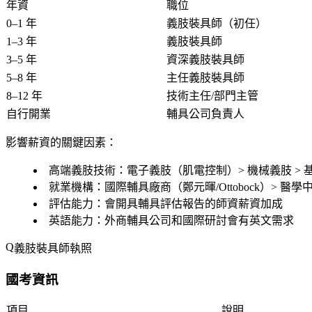
年資
職位
0–1 年
義肢裝具師（初任）
1–3 年
義肢裝具師
3–5 年
資深義肢裝具師
5–8 年
主任義肢裝具師
8–12 年
技術主任/部門主管
自行開業
輔具公司負責人
影響薪資的關鍵因素：
高端義肢技術
：電子義肢（肌電控制）> 機械義肢 > 
就業機構
：國際輔具廠商（鄭元暉/Ottobock）> 醫學
評估能力
：會開具輔具評估報告的師資薪資加成
英語能力
：外商輔具公司和國際研討會有英文需求
義肢裝具師執照
國考資訊
項目
說明