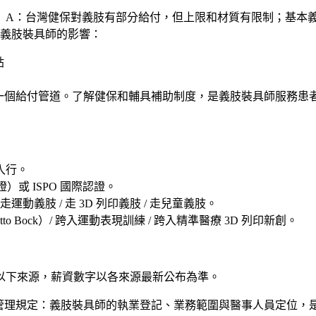
？
A：台灣健保對義肢有部分給付，但上限和材質有限制；基本
。對義肢裝具師的影響：
貼
一個給付管道。了解健保和輔具補助制度，是義肢裝具師服務患
入行。
）或 ISPO 國際認證
。
 走運動義肢 / 走 3D 列印義肢 / 走兒童義肢
。
o Bock）/ 跨入運動表現訓練 / 跨入精準醫療 3D 列印新創
。
以下來源，薪資數字以各來源最新公布為準。
管理規定
：義肢裝具師的執業登記、業務範圍與醫事人員定位，