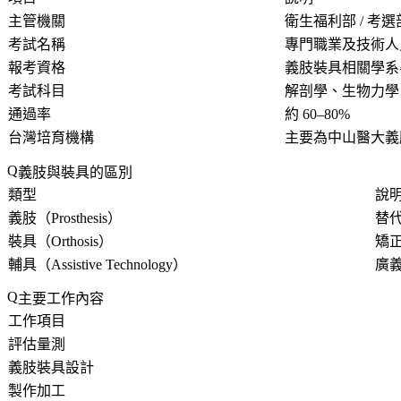
主管機關
衛生福利部 / 考選
考試名稱
專門職業及技術人
報考資格
義肢裝具相關學系
考試科目
解剖學、生物力學
通過率
約 60–80%
台灣培育機構
主要為中山醫大義
義肢與裝具的區別
類型
說
義肢（Prosthesis）
替
裝具（Orthosis）
矯
輔具（Assistive Technology）
廣
主要工作內容
工作項目
評估量測
義肢裝具設計
製作加工