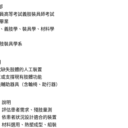
部
員高等考試義肢裝具師考試
畢業
、義肢學、裝具學、材料學
肢裝具學系
明
代缺失肢體的人工裝置
正或支撐現有肢體功能
義輔助器具（含輪椅、助行器）
說明
評估患者需求、殘肢量測
依患者狀況設計適合的裝置
材料選用、熱塑成型、組裝