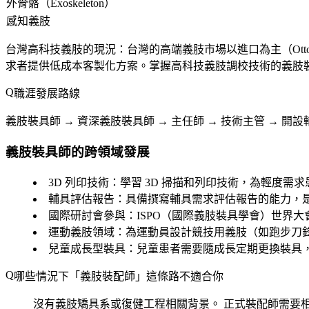
外骨骼（Exoskeleton）
感知義肢
台灣高科技義肢的現況
：台灣的高端義肢市場以進口為主（Ottob
求者提供低成本客製化方案。掌握高科技義肢調校技術的義肢
職涯發展路線
義肢裝具師 → 資深義肢裝具師 → 主任師 → 技術主管 → 開
義肢裝具師的跨領域發展
3D 列印技術
：學習 3D 掃描和列印技術，為輕度需
輔具評估報告
：具備撰寫輔具需求評估報告的能力，
國際研討會參與
：ISPO（國際義肢裝具學會）世界
運動義肢領域
：為運動員設計競技用義肢（如跑步刀
兒童成長型裝具
：兒童患者需要隨成長定期更換裝具
哪些情況下「義肢裝配師」這條路不適合你
沒有義肢矯具系或復健工程相關背景。
正式裝配師需要相