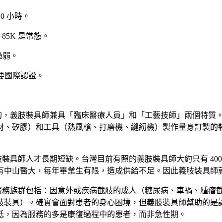
0 小時。
–85K 是常態。
脆弱。
要國際認證。
的，義肢裝具師兼具「臨床醫療人員」和「工藝技師」兩個特質
材、矽膠）和工具（熱風槍、打磨機、縫紉機）製作量身訂製的
裝具師人才長期短缺。台灣目前有照的義肢裝具師大約只有 400
有中山醫大，每年畢業生有限，造成供給不足。因此義肢裝具師
服務族群包括：因意外或疾病截肢的成人（糖尿病、車禍、腫瘤
肢裝具）。確實會面對患者的身心困境，但義肢裝具師幫助的是
低，因為服務的多是康復過程中的患者，而非急性期。