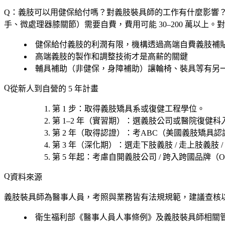
Q：義肢可以用健保給付嗎？對義肢裝具師的工作有什麼影響
手、微處理器膝關節）需要自費，費用可能 30–200 萬以上
健保給付義肢的利潤有限，機構透過高端自費義肢補
高端義肢的製作和調整技術才是高薪的關鍵
輔具補助（非健保，身障補助）讓輪椅、裝具等有另
從新人到自營的 5 年計畫
第 1 步
：取得
義肢矯具系或復健工程學位
。
第 1–2 年（實習期）
：選
義肢公司或醫院復健科
第 2 年（取得認證）
：考
ABC（美國義肢矯具認證
第 3 年（深化期）
：選
走下肢義肢 / 走上肢義肢 /
第 5 年起
：考慮
自開義肢公司 / 跨入跨國品牌（Ott
資料來源
義肢裝具師為醫事人員，考照與業務皆有法規規範，建議查核
衛生福利部《醫事人員人事條例》及義肢裝具師相關