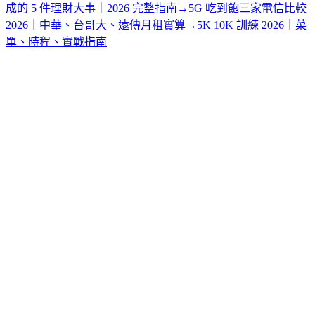
成的 5 件理財大事｜2026 完整指南
→
5G 吃到飽三家電信比較
2026｜中華、台哥大、遠傳月租實算
→
5K 10K 訓練 2026｜菜
單、時程、實戰指南