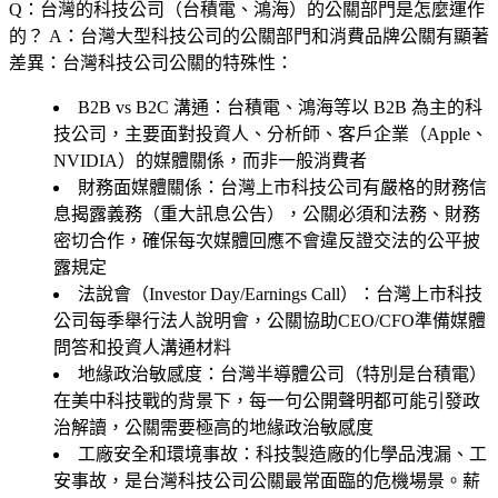
Q：台灣的科技公司（台積電、鴻海）的公關部門是怎麼運作
的？
A：台灣大型科技公司的公關部門和消費品牌公關有顯著
差異：台灣科技公司公關的特殊性：
B2B vs B2C 溝通
：台積電、鴻海等以 B2B 為主的科
技公司，主要面對投資人、分析師、客戶企業（Apple、
NVIDIA）的媒體關係，而非一般消費者
財務面媒體關係
：台灣上市科技公司有嚴格的財務信
息揭露義務（重大訊息公告），公關必須和法務、財務
密切合作，確保每次媒體回應不會違反證交法的公平披
露規定
法說會（Investor Day/Earnings Call）
：台灣上市科技
公司每季舉行法人說明會，公關協助CEO/CFO準備媒體
問答和投資人溝通材料
地緣政治敏感度
：台灣半導體公司（特別是台積電）
在美中科技戰的背景下，每一句公開聲明都可能引發政
治解讀，公關需要極高的地緣政治敏感度
工廠安全和環境事故
：科技製造廠的化學品洩漏、工
安事故，是台灣科技公司公關最常面臨的危機場景。薪