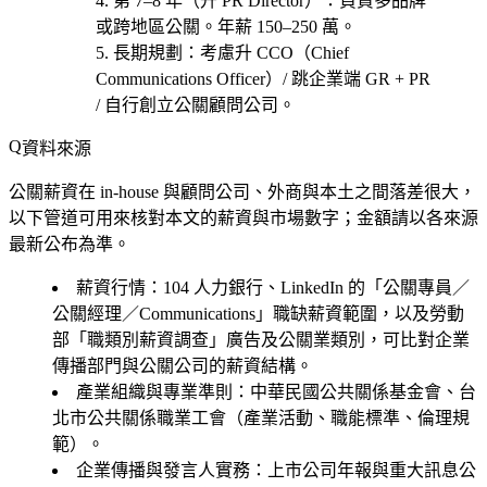
第 7–8 年（升 PR Director）
：負責多品牌
或跨地區公關。年薪 150–250 萬。
長期規劃
：考慮
升 CCO（Chief
Communications Officer）/ 跳企業端 GR + PR
/ 自行創立公關顧問公司
。
資料來源
公關薪資在 in-house 與顧問公司、外商與本土之間落差很大，
以下管道可用來核對本文的薪資與市場數字；金額請以各來源
最新公布為準。
薪資行情
：104 人力銀行、LinkedIn 的「公關專員／
公關經理／Communications」職缺薪資範圍，以及勞動
部「職類別薪資調查」廣告及公關業類別，可比對企業
傳播部門與公關公司的薪資結構。
產業組織與專業準則
：中華民國公共關係基金會、台
北市公共關係職業工會（產業活動、職能標準、倫理規
範）。
企業傳播與發言人實務
：上市公司年報與重大訊息公