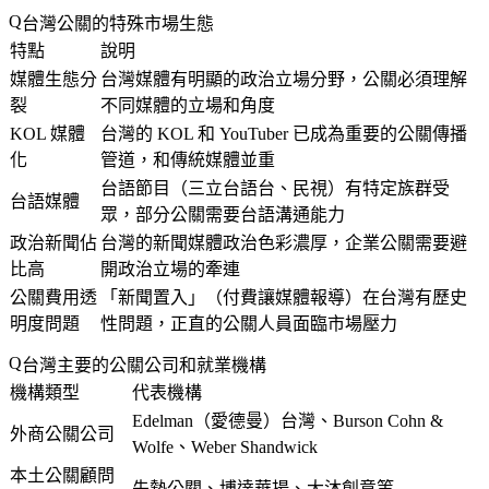
台灣公關的特殊市場生態
特點
說明
媒體生態分
台灣媒體有明顯的政治立場分野，公關必須理解
裂
不同媒體的立場和角度
KOL 媒體
台灣的 KOL 和 YouTuber 已成為重要的公關傳播
化
管道，和傳統媒體並重
台語節目（三立台語台、民視）有特定族群受
台語媒體
眾，部分公關需要台語溝通能力
政治新聞佔
台灣的新聞媒體政治色彩濃厚，企業公關需要避
比高
開政治立場的牽連
公關費用透
「新聞置入」（付費讓媒體報導）在台灣有歷史
明度問題
性問題，正直的公關人員面臨市場壓力
台灣主要的公關公司和就業機構
機構類型
代表機構
Edelman（愛德曼）台灣、Burson Cohn &
外商公關公司
Wolfe、Weber Shandwick
本土公關顧問
先勢公關、博達華揚、大沐創意等