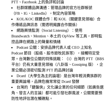
PTT、Facebook 上的負評和討論
社群媒體品牌溝通
：管理品牌的官方社群帳號
（FB、IG、LinkedIn），制定內容策略
KOL/KOC 媒體合作
：和 KOL（關鍵意見領袖）合
作傳遞品牌訊息（需透明揭露合作關係）
網路輿情監測（Social Listening）
：使用
Brandwatch、Mention、本土的 OpView 等工具，即時監
控品牌在網路上的聲量和情緒
Podcast 公關
：安排品牌代表人或 CEO 上知名
Podcast 節目（股癌、股市遊牧民族等），接觸特定受
眾。台灣數位公關的特殊挑戰：（1）台灣的 PTT（BBS
平台）仍有大量意見領袖（八卦版、Gossiping 版），企
業公關必須密切監測 PTT 的品牌討論
Dcard（大學生為主的論壇）是台灣年輕消費族群的
重要輿論場，品牌危機常常從 Dcard 發酵
台灣的「鍵盤俠」文化讓企業的任何細節（如廣告選
角、發言人的言論）都可能引發社群風波，公關需要預
防性地評估潛在觸礁點。