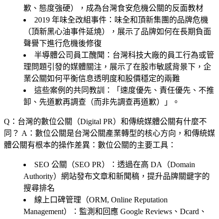
歉、態度強硬），成為台灣食安危機公關的反面教材
2019 年味全改組事件
：味全和頂新集團的品牌危機
（頂新黑心油事件延燒），展示了品牌如何在長期負面
聲譽下進行危機後修復
半導體公司員工醜聞
：台灣科技大廠的員工行為或管
理問題引發的媒體關注，展示了在股市敏感背景下，企
業公關如何平衡信息透明度和股價穩定的兩難
這些案例的共同教訓：「速度優先、責任優先、不推
卸、先道歉再調查（而非先調查再道歉）」。
Q：台灣的數位公關（Digital PR）和傳統媒體公關有什麼不
同？
A：數位公關是台灣公關產業轉型的核心方向，和傳統媒
體公關有根本的操作差異：數位公關的主要工具：
SEO 公關（SEO PR）
：透過在高 DA（Domain
Authority）網站發布文章和新聞稿，提升品牌關鍵字的
搜尋排名
線上口碑管理（ORM, Online Reputation
Management）
：監測和回應 Google Reviews、Dcard、