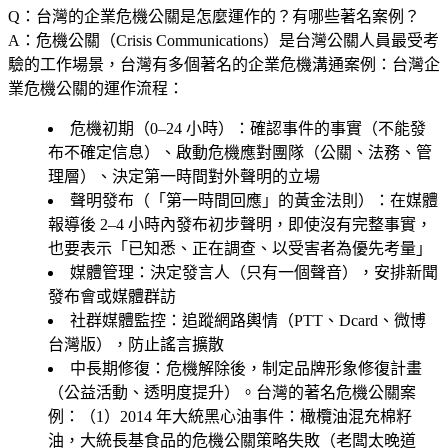
Q：台灣的企業危機公關是怎麼運作的？有哪些著名案例？
A：危機公關（Crisis Communications）是台灣公關人員最受考
驗的工作場景，台灣有多個著名的企業危機溝通案例：台灣企
業危機公關的運作流程：
危機初期（0–24 小時）
：確認事件的事實（不能發
布不確定信息）、啟動危機應對團隊（公關、法務、管
理層）、決定第一時間對外聲明的立場
聲明發布（「第一時間回應」的黃金法則）
：在媒體
報導後 2–4 小時內發布初步聲明，即使沒有完整事實，
也要表示「已知悉、正在調查、以受害者為優先考量」
媒體管理
：決定發言人（只有一個聲音），安排新聞
發布會或媒體群訪
社群媒體監控
：追蹤網路輿情（PTT、Dcard、微博
台灣版），防止謠言擴散
中長期修復
：危機解除後，制定品牌形象修復計畫
（公益活動、透明度提升）。台灣的著名危機公關案
例：（1）
2014 年大統黑心油事件
：橄欖油混充棉籽
油，大統長基食品的危機公關策略失敗（老闆太晚道