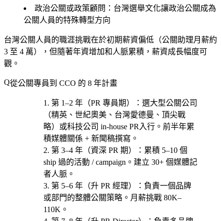
政治公關或政策顧問
：台灣選舉文化讓政治公關成為
公關人員的特殊轉型方向
台灣公關人員的職涯挑戰在於初期薪資偏低（公關助理月薪約
3 至 4 萬），但隨著年資增加和人脈累積，薪資成長幅度可
觀。
從公關專員到 CCO 的 8 年計畫
第 1–2 年（PR 專員期）
：選
大型公關公司
（精英、世紀奧美、台灣愛德曼、頂尖戰
略）或科技公司 in-house PR
入行。前半年累
積媒體關係 + 新聞稿撰寫。
第 3–4 年（資深 PR 期）
：累積 5–10 個
ship 過的活動 / campaign。建立 30+ 個媒體記
者人脈。
第 5–6 年（升 PR 經理）
：負責一個品牌
或部門的整體公關策略。月薪挑戰 80K–
110K。