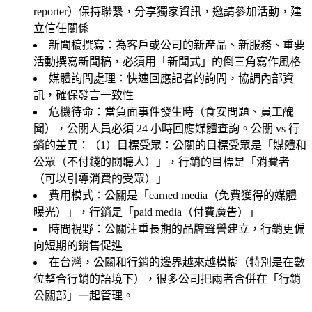
reporter）保持聯繫，分享獨家資訊，邀請參加活動，建
立信任關係
新聞稿撰寫
：為客戶或公司的新產品、新服務、重要
活動撰寫新聞稿，必須用「新聞式」的倒三角寫作風格
媒體詢問處理
：快速回應記者的詢問，協調內部資
訊，確保發言一致性
危機待命
：當負面事件發生時（食安問題、員工醜
聞），公關人員必須 24 小時回應媒體查詢。公關 vs 行
銷的差異：（1）
目標受眾
：公關的目標受眾是「媒體和
公眾（不付錢的閱聽人）」，行銷的目標是「消費者
（可以引導消費的受眾）」
費用模式
：公關是「earned media（免費獲得的媒體
曝光）」，行銷是「paid media（付費廣告）」
時間視野
：公關注重長期的品牌聲譽建立，行銷更偏
向短期的銷售促進
在台灣，公關和行銷的邊界越來越模糊（特別是在數
位整合行銷的語境下），很多公司把兩者合併在「行銷
公關部」一起管理。