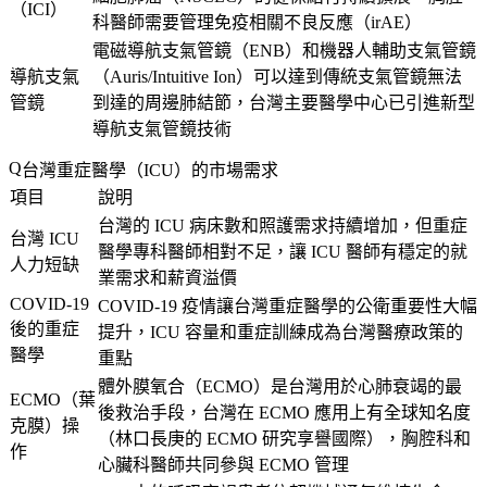
（ICI）
科醫師需要管理免疫相關不良反應（irAE）
電磁導航支氣管鏡（ENB）和機器人輔助支氣管鏡
導航支氣
（Auris/Intuitive Ion）可以達到傳統支氣管鏡無法
管鏡
到達的周邊肺結節，台灣主要醫學中心已引進新型
導航支氣管鏡技術
台灣重症醫學（ICU）的市場需求
項目
說明
台灣的 ICU 病床數和照護需求持續增加，但重症
台灣 ICU
醫學專科醫師相對不足，讓 ICU 醫師有穩定的就
人力短缺
業需求和薪資溢價
COVID-19
COVID-19 疫情讓台灣重症醫學的公衛重要性大幅
後的重症
提升，ICU 容量和重症訓練成為台灣醫療政策的
醫學
重點
體外膜氧合（ECMO）是台灣用於心肺衰竭的最
ECMO（葉
後救治手段，台灣在 ECMO 應用上有全球知名度
克膜）操
（林口長庚的 ECMO 研究享譽國際），胸腔科和
作
心臟科醫師共同參與 ECMO 管理