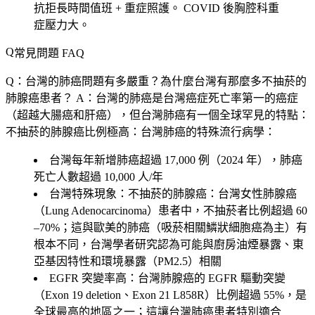
抗拒長時間值班 + 重症照護。
COVID 後胸腔科重
症壓力大。
常見問題 FAQ
Q：台灣的肺癌問題有多嚴重？為什麼台灣有那麼多不抽菸的
肺腺癌患者？
A：台灣的肺癌是台灣癌症死亡率第一的癌症
（超越大腸癌和肝癌），但台灣肺癌有一個全球罕見的特點：
不抽菸的肺腺癌比例極高：台灣肺癌的特殊流行病學：
台灣每年新增肺癌超過 17,000 例（2024 年），肺癌
死亡人數超過 10,000 人/年
台灣特殊現象：不抽菸的肺腺癌
：台灣女性肺腺癌
（Lung Adenocarcinoma）患者中，不抽菸者比例超過 60
–70%；這與歐美的肺癌（吸菸相關鱗狀細胞癌為主）有
根本不同，台灣學者研究認為可能與廚房油煙暴露、東
亞基因特性和環境暴露（PM2.5）相關
EGFR 突變率高
：台灣肺腺癌的 EGFR 驅動突變
（Exon 19 deletion、Exon 21 L858R）比例超過 55%，是
全球最高的地區之一；這讓台灣肺癌患者特別適合