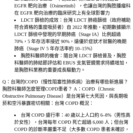
EGFR 靶向治療（Osimertinib），也讓台灣的胸腔腫瘤科
在 EGFR 靶向治療的臨床研究上有全球影響力
LDCT 篩檢的成效：台灣 LDCT 肺癌篩檢（政府補助
符合資格的重度吸菸者）自 2022 年推動，初期數據顯示
LDCT 篩檢中發現的早期肺癌（Stage IA）比例超過
70%，5 年存活率接近 90%，遠優於症狀才就醫的晚期
肺癌（Stage IV 5 年存活率約 10–15%）
胸腔科醫師的機會：隨台灣 LDCT 篩檢普及，胸腔
科醫師的肺結節評估和 EBUS 支氣管鏡需求持續增加，
是胸腔科業務的重要成長驅動力。
Q：台灣的COPD（慢性阻塞性肺疾病）治療有哪些新進展？
胸腔科醫師怎麼管理COPD患者？
A：COPD（Chronic
Obstructive Pulmonary Disease）是台灣第七大死因，與長期吸
菸和空污暴露密切相關：台灣 COPD 概況：
台灣 COPD 盛行率：40 歲以上人口約 6–8%（男性高
於女性），台灣每年 COPD 死亡超過 6,000 人；但台灣
COPD 的診斷率嚴重不足（大多數 COPD 患者未確診，