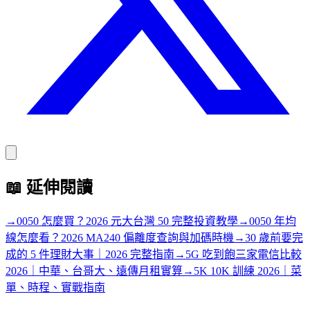
📖
延伸閱讀
→
0050 怎麼買？2026 元大台灣 50 完整投資教學
→
0050 年均
線怎麼看？2026 MA240 偏離度查詢與加碼時機
→
30 歲前要完
成的 5 件理財大事｜2026 完整指南
→
5G 吃到飽三家電信比較
2026｜中華、台哥大、遠傳月租實算
→
5K 10K 訓練 2026｜菜
單、時程、實戰指南