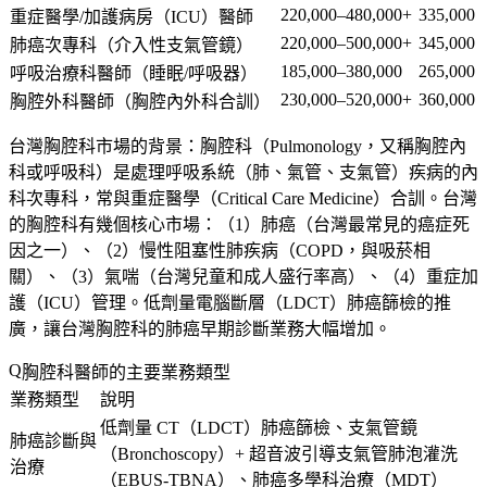
220,000–480,000+
335,000
重症醫學/加護病房（ICU）醫師
220,000–500,000+
345,000
肺癌次專科（介入性支氣管鏡）
185,000–380,000
265,000
呼吸治療科醫師（睡眠/呼吸器）
230,000–520,000+
360,000
胸腔外科醫師（胸腔內外科合訓）
台灣胸腔科市場的背景
：胸腔科（Pulmonology，又稱胸腔內
科或呼吸科）是處理呼吸系統（肺、氣管、支氣管）疾病的內
科次專科，常與重症醫學（Critical Care Medicine）合訓。台灣
的胸腔科有幾個核心市場：（1）肺癌（台灣最常見的癌症死
因之一）、（2）慢性阻塞性肺疾病（COPD，與吸菸相
關）、（3）氣喘（台灣兒童和成人盛行率高）、（4）重症加
護（ICU）管理。低劑量電腦斷層（LDCT）肺癌篩檢的推
廣，讓台灣胸腔科的肺癌早期診斷業務大幅增加。
胸腔科醫師的主要業務類型
業務類型
說明
低劑量 CT（LDCT）肺癌篩檢、支氣管鏡
肺癌診斷與
（Bronchoscopy）+ 超音波引導支氣管肺泡灌洗
治療
（EBUS-TBNA）、肺癌多學科治療（MDT）