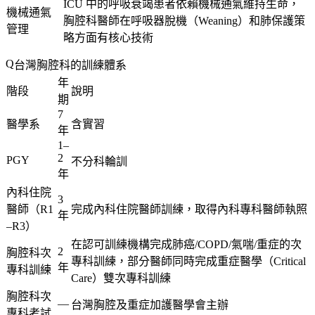
ICU 中的呼吸衰竭患者依賴機械通氣維持生命，
機械通氣
胸腔科醫師在呼吸器脫機（Weaning）和肺保護策
管理
略方面有核心技術
台灣胸腔科的訓練體系
年
階段
說明
期
7
醫學系
含實習
年
1–
2
PGY
不分科輪訓
年
內科住院
3
醫師（R1
完成內科住院醫師訓練，取得內科專科醫師執照
年
–R3）
在認可訓練機構完成肺癌/COPD/氣喘/重症的次
2
胸腔科次
專科訓練，部分醫師同時完成重症醫學（Critical
年
專科訓練
Care）雙次專科訓練
胸腔科次
—
台灣胸腔及重症加護醫學會主辦
專科考試