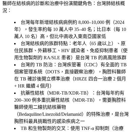
醫師在結核病的診斷和治療中扮演關鍵角色：台灣肺結核概
況：
台灣每年新增結核病病例約 8,000–10,000 例（2024
年），發生率約每 10 萬人中 35–40 名；比日本（每 10
萬人 10 名）高，但比中高收入東南亞國家低
台灣結核病的族群特點：老年人（65 歲以上）、原
住民族群、外籍移工、HIV 感染者、免疫抑制患者（使
用生物製劑的 RA/SLE 患者）是台灣 TB 的高風險族群
台灣的 TB 防治：台灣疾管署（CDC）有全面的 TB
個案管理系統（DOTS，直接觀察治療），胸腔科醫師
在 TB 確診後開立標準治療（HRZE 四合一治療 2 個月
+ HR 繼續 4 個月）
抗藥性結核（MDR-TB/XDR-TB）：台灣每年約有
200–300 例多重抗藥性結核（MDR-TB），需要胸腔科
醫師使用二線抗結核藥物
（Bedaquiline/Linezolid/Delamanid）的特殊治療，是台灣
胸腔科最具挑戰性的感染疾病之一
TB 和生物製劑的交叉：使用 TNF-α 抑制劑（治療