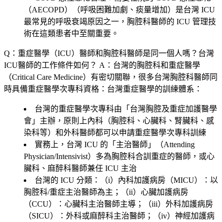
（AECOPD）（呼吸困難加劇、痰量增加）是台灣 ICU
最常見的呼吸衰竭原因之一，胸腔科醫師的 ICU 管理技
術在這類患者中至關重要。
Q：重症醫學（ICU）醫師和胸腔科醫師是同一個人嗎？台灣
ICU醫師的工作條件如何？
A：台灣的胸腔科和重症醫學
（Critical Care Medicine）有密切關聯，很多台灣胸腔科醫師同
時具備重症醫學次專科資格：台灣重症醫學的訓練體系：
台灣的重症醫學次專科由「台灣胸腔及重症加護醫學
會」主辦，原則上內科（胸腔科、心臟科、腎臟科、感
染科等）和外科醫師都可以申請重症醫學次專科訓練
實務上，台灣 ICU 的「主治醫師」（Attending
Physician/Intensivist）多為胸腔科合訓重症的醫師，或心
臟科、麻醉科醫師兼任 ICU 主治
台灣的 ICU 分類：（i）內科加護病房（MICU）：以
胸腔科/重症主治醫師為主；（ii）心臟加護病房
（CCU）：心臟科主治醫師主導；（iii）外科加護病房
（SICU）：外科或麻醉科主治醫師；（iv）神經加護病