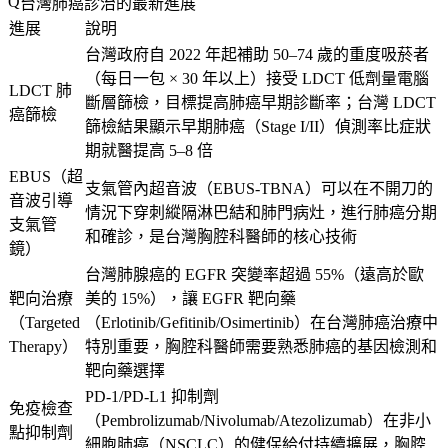
台灣肺癌診治的最新進展
進展
說明
台灣政府自 2022 年起補助 50–74 歲的重度吸菸者
（每日一包 × 30 年以上）接受 LDCT 低劑量電腦
LDCT 肺
斷層篩檢，目標提高肺癌早期診斷率；台灣 LDCT
癌篩檢
篩檢結果顯示早期肺癌（Stage I/II）偵測率比症狀
期就醫提高 5–8 倍
EBUS（超
支氣管內超音波（EBUS-TBNA）可以在不開刀的
音波引導
情況下穿刺縱隔淋巴結和肺門病灶，進行肺癌分期
支氣管
和確診，是台灣胸腔科醫師的核心技術
鏡）
台灣肺腺癌的 EGFR 突變率超過 55%（遠高於歐
靶向治療
美的 15%），讓 EGFR 靶向藥
（Targeted
（Erlotinib/Gefitinib/Osimertinib）在台灣肺癌治療中
Therapy）
特別重要，胸腔科醫師需要熟悉肺癌的基因檢測和
靶向藥選擇
PD-1/PD-L1 抑制劑
免疫檢查
（Pembrolizumab/Nivolumab/Atezolizumab）在非小
點抑制劑
細胞肺癌（NSCLC）的健保給付持續擴展，胸腔