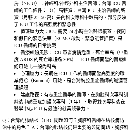
房（NICU）：神經科/神經外科主治醫師；台灣 ICU 醫
師的工作條件：（1）
高薪資
：台灣 ICU 主治醫師的薪
資（月薪 25–50 萬）是內科次專科中較高的，部分反映
了 ICU 工作的高強度和緊急性
值班壓力大
：ICU 需要 24 小時主治醫師覆蓋，夜間
和假日的緊急決策（ECMO 啟動、緊急氣管插管）是
ICU 醫師的日常挑戰
醫療糾紛風險
：ICU 患者病情危重，死亡率高（中重
度 ARDS 的死亡率超過 30%），ICU 醫師面臨的醫療糾
紛風險比一般內科高
心理壓力
：長期在 ICU 工作的醫師面臨高強度的職
業倦怠（Burnout）風險，是台灣胸腔重症醫師的職涯管
理課題
建議路徑：有志重症醫學的醫師，在胸腔科次專科訓
練後申請重症加護次專科（1 年），取得雙次專科後在
醫學中心 ICU 有最強的就業競爭力。
Q：台灣的肺結核（TB）問題如何？胸腔科醫師在結核病防
治中的角色？
A：台灣的肺結核仍是重要的公衛問題，胸腔科