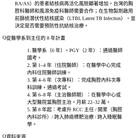
RA/AS）的患者結核病再活化風險顯著增加，台灣的胸
腔科醫師和風濕免疫科醫師需要合作；在生物製劑啟用
前篩檢潛伏性結核感染（LTBI, Latent TB Infection），並
決定是否需要預防性抗結核治療。
從醫學系到主任的 8 年計畫
醫學系（6 年）+ PGY（2 年）
：通過醫師
國考。
第 1–4 年（住院醫師）
：在醫學中心完成
內科住院醫師訓練。
第 4–6 年（次專科）
：完成胸腔內科次專
科訓練 + 通過考試。
第 6–8 年（主治醫師期）
：在醫學中心或
大型醫院當胸腔主治。月薪 22–32 萬。
第 8 年起
：考慮
升 RCC 主任 / 開業（胸腔
內科診所）/ 跨入肺癌標靶治療 / 跨入睡眠醫
學
。
資料來源