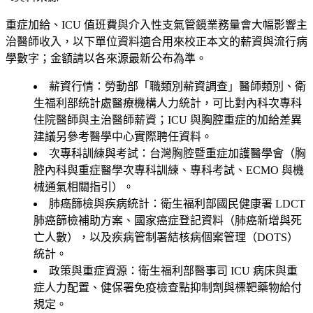
重症加給、ICU 值班費與介入性支氣管鏡業務量會大幅影響主
治醫師收入，以下單位資料適合用來校正本文的薪資與流行病
學數字；金額請以各來源最新公布為準。
薪資行情
：勞動部「職類別薪資調查」醫師類別、衛
生福利部統計處醫療機構人力統計，可比對內科次專科
住院醫師與主治醫師薪資；ICU 與胸腔重症的加給差異
建議另參考醫學中心實際聘任資料。
次專科訓練與考試
：台灣胸腔暨重症加護醫學會（胸
腔內科與重症醫學次專科訓練、專科考試、ECMO 與機
械通氣相關指引）。
肺癌篩檢與疾病統計
：衛生福利部國民健康署 LDCT
肺癌篩檢補助方案、國家癌症登記資料（肺癌新增與死
亡人數），以及疾病管制署結核病個案管理（DOTS）
統計。
政策與重症資源
：衛生福利部醫事司 ICU 病床與重
症人力配置、健保署免疫檢查點抑制劑與標靶藥物給付
規定。