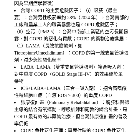
因為早期症狀輕微）
台灣 COPD 的主要危險因子：（i）吸菸（最主
要）：台灣男性吸菸率約 28%（2024 年），台灣南部的
工廠和農業工人的職業暴露也是 COPD 危險因子；
（ii）空污（PM2.5）：台灣中南部工業區的空污長期暴
露，對 COPD 的惡化有貢獻；COPD 的藥物治療進展：
（1）
LAMA（長效抗膽鹼劑，如
Tiotropium/Umeclidinium）
：COPD 的第一線支氣管擴張
劑，減少急性惡化頻率
LABA+LAMA（雙重支氣管擴張劑）複合吸入劑
：
對中重度 COPD（GOLD Stage III–IV）的效果優於單一
藥物
ICS+LABA+LAMA（三合一吸入劑）
：適合高嗜酸
性粒細胞血症（血液 EOS ≥ 300）的重度 COPD
肺康復計畫（Pulmonary Rehabilitation）
：胸腔科醫師
主導的結合有氧運動、呼吸訓練和衛教的綜合計畫，是
COPD 最有效的非藥物治療，但台灣肺康復計畫的普及
率仍低
COPD 急性惡化管理：需要住院的 COPD 急性惡化