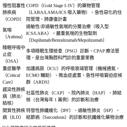
慢性阻塞性
COPD（Gold Stage I–IV）的藥物管理
肺疾病
（LABA/LAMA/ICS 吸入藥物）、急性惡化的住
（COPD）
院管理、肺康復計畫
過敏性/非過敏性氣喘的分層治療（吸入型
氣喘
ICS/LABA），嚴重氣喘的生物製劑
（Asthma）
（Dupilumab/Benralizumab/Mepolizumab）
睡眠呼吸中
多項睡眠生理檢查（PSG）診斷、CPAP 療法管
止症
理，是台灣胸腔科門診的重要業務
（OSA）
重症醫學
加護病房（ICU）的呼吸衰竭管理（機械通氣、
（Critical
ECMO 輔助）、敗血症處置、急性呼吸窘迫症候
Care）
群（ARDS）
感染性肺疾
社區性肺炎（CAP）、院內肺炎（HAP）、肺結
病（肺炎/
核（台灣每年 1 萬例）的診斷和治療
結核）
間質性肺疾
特發性肺纖維化（IPF）、過敏性肺炎（HP）、
病（ILD）
結節病（Sarcoidosis）的診斷和抗纖維化藥物治療