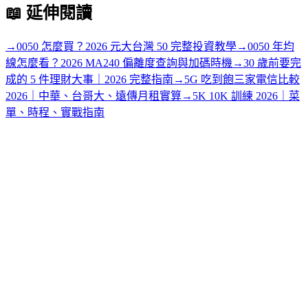
📖
延伸閱讀
→
0050 怎麼買？2026 元大台灣 50 完整投資教學
→
0050 年均
線怎麼看？2026 MA240 偏離度查詢與加碼時機
→
30 歲前要完
成的 5 件理財大事｜2026 完整指南
→
5G 吃到飽三家電信比較
2026｜中華、台哥大、遠傳月租實算
→
5K 10K 訓練 2026｜菜
單、時程、實戰指南