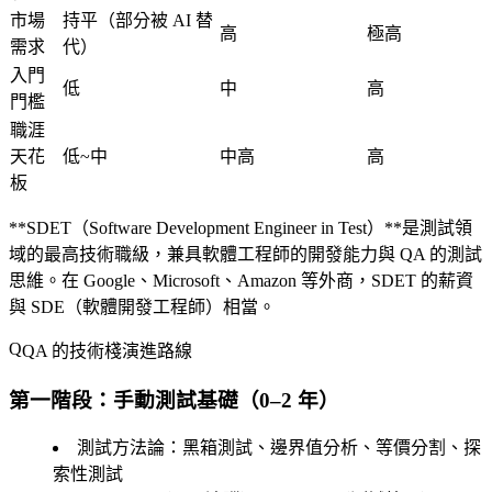
市場
持平（部分被 AI 替
高
極高
需求
代）
入門
低
中
高
門檻
職涯
天花
低~中
中高
高
板
**SDET（Software Development Engineer in Test）**是測試領
域的最高技術職級，兼具軟體工程師的開發能力與 QA 的測試
思維。在 Google、Microsoft、Amazon 等外商，SDET 的薪資
與 SDE（軟體開發工程師）相當。
QA 的技術棧演進路線
第一階段：手動測試基礎（0–2 年）
測試方法論
：黑箱測試、邊界值分析、等價分割、探
索性測試