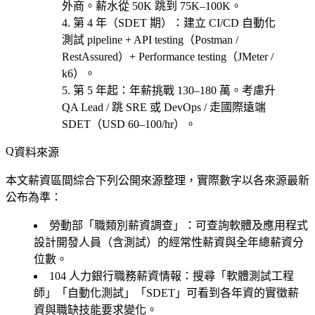
外商。薪水從 50K 跳到 75K–100K。
第 4 年（SDET 期）
：建立 CI/CD 自動化
測試 pipeline + API testing（Postman /
RestAssured）+ Performance testing（JMeter /
k6）。
第 5 年起
：年薪挑戰 130–180 萬。考慮
升
QA Lead / 跳 SRE 或 DevOps / 走國際遠端
SDET（USD 60–100/hr）
。
資料來源
本文薪資區間綜合下列公開來源整理，實際數字以各來源最新
公布為準：
勞動部「職類別薪資調查」
：可查詢軟體及應用程式
設計開發人員（含測試）的經常性薪資與全年總薪資分
位數。
104 人力銀行職務薪資情報
：搜尋「軟體測試工程
師」「自動化測試」「SDET」可看到各年資的實徵薪
資與職缺技能要求變化。