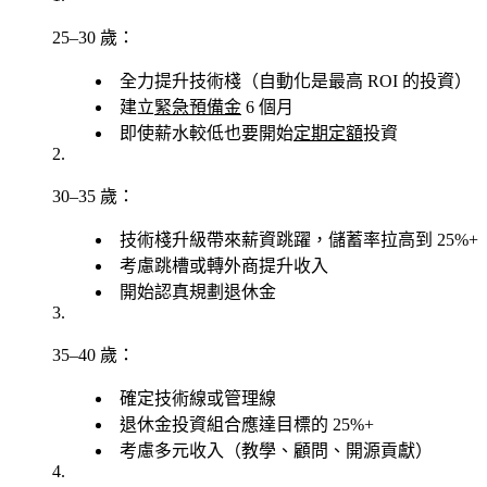
25–30 歲
：
全力提升技術棧（自動化是最高 ROI 的投資）
建立
緊急預備金
6 個月
即使薪水較低也要開始
定期定額
投資
30–35 歲
：
技術棧升級帶來薪資跳躍，儲蓄率拉高到 25%+
考慮跳槽或轉外商提升收入
開始認真規劃退休金
35–40 歲
：
確定技術線或管理線
退休金投資組合應達目標的 25%+
考慮多元收入（教學、顧問、開源貢獻）