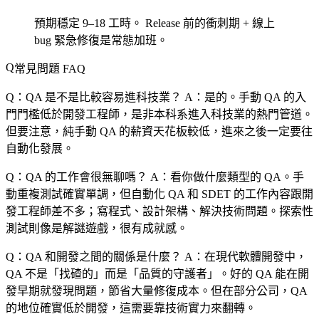
預期穩定 9–18 工時。
Release 前的衝刺期 + 線上
bug 緊急修復是常態加班。
常見問題 FAQ
Q：QA 是不是比較容易進科技業？
A：是的。手動 QA 的入
門門檻低於開發工程師，是非本科系進入科技業的熱門管道。
但要注意，純手動 QA 的薪資天花板較低，進來之後一定要往
自動化發展。
Q：QA 的工作會很無聊嗎？
A：看你做什麼類型的 QA。手
動重複測試確實單調，但自動化 QA 和 SDET 的工作內容跟開
發工程師差不多；寫程式、設計架構、解決技術問題。探索性
測試則像是解謎遊戲，很有成就感。
Q：QA 和開發之間的關係是什麼？
A：在現代軟體開發中，
QA 不是「找碴的」而是「品質的守護者」。好的 QA 能在開
發早期就發現問題，節省大量修復成本。但在部分公司，QA
的地位確實低於開發，這需要靠技術實力來翻轉。