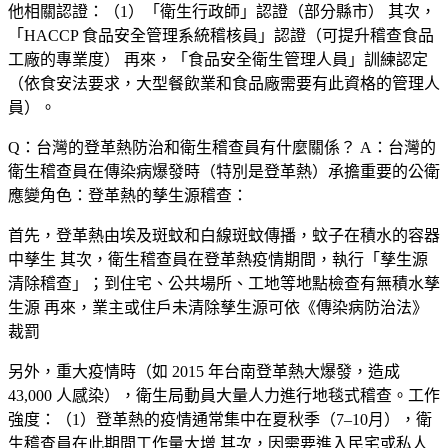
他相關認證：（1）「衛生行政師」認證（部分縣市） 其次，
「HACCP 食品安全管理系統稽核員」認證（可提升稽查食品
工廠的專業度） 再來，「食品安全衛生管理人員」訓練認定
（依食安法要求，大型餐飲業和食品廠需要有此資格的管理人
員）。
Q：台灣的登革熱防治和衛生稽查員有什麼關係？
A：台灣的
衛生稽查員在傳染病爆發時（特別是登革熱）承擔重要的公衛
應變角色：登革熱的孳生源稽查：
首先，登革熱由埃及斑蚊和白線斑蚊傳播，蚊子在積水的容器
中孳生 其次，衛生稽查員在登革熱疫情期間，執行「孳生源
清除稽查」；到住宅、公共場所、工地等地點檢查有無積水孳
生源 再來，業主或住戶未清除孳生源可依《傳染病防治法》
裁罰
另外，重大疫情時（如 2015 年台南登革熱大爆發，造成
43,000 人感染），衛生局動員大量人力進行地毯式稽查。工作
強度：（1）登革熱的疫情通常集中在夏秋季（7–10月），衛
生稽查員在此期間工作量大增 其次，因需要進入民宅或私人