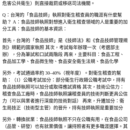
危害公共衛生）則直接裁罰或移送司法機關。
Q：台灣的「食品技師」執照對衛生稽查員的職涯有什麼幫
助？
A：食品技師執照對想進入衛生稽查領域的人是重要的加
分工具：食品技師的基本資訊：
首先，台灣的「食品技師」是《技師法》和《食品技師管理規
則》規範的國家執照 其次，考試每年辦理一次（考選部主
辦），分為筆試和口試兩階段 再來，主要科目：食品工程、
食品加工學、食品微生物、食品安全衛生法規、食品化學
另外，考試通過率約 30–40%（視年度）。對衛生稽查的幫
助：（1）
公職考試加分
：部分衛生行政類公職考試中，持有
食品技師執照可以加分或取得應試資格 其次，
技術公信力
：
稽查食品工廠時，食品技師執照讓稽查員的技術判斷更具公信
力（可以與業者進行深度的技術對話） 再來，
升遷加分
：衛
生局技正（技術型主管）的晉升，持有技師執照是重要加分
另外，
轉換就業
：食品技師執照不只在公職有用，在食品公司
（品管、研發）也有就業價值，讓持照者有更多職涯選擇。其