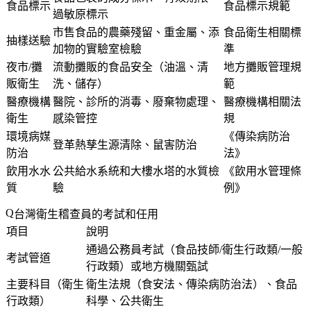
食品標示
食品標示規範
過敏原標示
市售食品的農藥殘留、重金屬、添
食品衛生相關標
抽樣送驗
加物的實驗室檢驗
準
夜市/攤
流動攤販的食品安全（油溫、清
地方攤販管理規
販衛生
洗、儲存）
範
醫療機構
醫院、診所的消毒、廢棄物處理、
醫療機構相關法
衛生
感染管控
規
環境病媒
《傳染病防治
登革熱孳生源清除、鼠害防治
防治
法》
飲用水水
公共給水系統和大樓水塔的水質檢
《飲用水管理條
質
驗
例》
台灣衛生稽查員的考試和任用
項目
說明
通過公務員考試（食品技師/衛生行政類/一般
考試管道
行政類）或地方機關甄試
主要科目（衛生
衛生法規（食安法、傳染病防治法）、食品
行政類）
科學、公共衛生