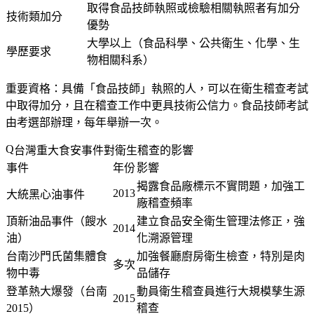
取得食品技師執照或檢驗相關執照者有加分
技術類加分
優勢
大學以上（食品科學、公共衛生、化學、生
學歷要求
物相關科系）
重要資格
：具備「食品技師」執照的人，可以在衛生稽查考試
中取得加分，且在稽查工作中更具技術公信力。食品技師考試
由考選部辦理，每年舉辦一次。
台灣重大食安事件對衛生稽查的影響
事件
年份
影響
揭露食品廠標示不實問題，加強工
2013
大統黑心油事件
廠稽查頻率
頂新油品事件（餿水
建立食品安全衛生管理法修正，強
2014
油）
化溯源管理
台南沙門氏菌集體食
加強餐廳廚房衛生檢查，特別是肉
多次
物中毒
品儲存
登革熱大爆發（台南
動員衛生稽查員進行大規模孳生源
2015
2015）
稽查