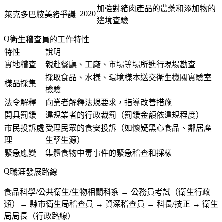
加強對豬肉產品的農藥和添加物的
2020
萊克多巴胺美豬爭議
邊境查驗
衛生稽查員的工作特性
特性
說明
實地稽查
親赴餐廳、工廠、市場等場所進行現場勘查
採取食品、水樣、環境樣本送交衛生機關實驗室
樣品採集
檢驗
法令解釋
向業者解釋法規要求，指導改善措施
開具罰鍰
違規業者的行政裁罰（罰鍰金額依違規程度）
市民投訴處
受理民眾的食安投訴（如懷疑黑心食品、鄰居產
理
生孽生源）
緊急應變
集體食物中毒事件的緊急稽查和採樣
職涯發展路線
食品科學/公共衛生/生物相關科系 → 公務員考試（衛生行政
類）→ 縣市衛生局稽查員 → 資深稽查員 → 科長/技正 → 衛生
局局長（行政路線）