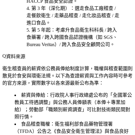
HACCP 食品安全認證
。
第 3 年（深化期）
：選
走食品工廠稽查 /
走餐飲衛生 / 走藥品稽查 / 走化妝品稽查 / 走
進口食品
。
第 5 年起
：考慮
升食品衛生科科長 / 跨入
食藥署 / 跨入跨國食品認證機構（如 SGS、
Bureau Veritas）/ 跨入食品安全顧問公司
。
資料來源
衛生稽查員的薪資依公務員俸給制度計算，職權與稽查範圍則
散見於食安與環衛法規。以下為查證薪資與工作內容時可參考
的官方來源，實際數字以各來源最新公布為準：
薪資與俸給
：行政院人事行政總處公布的「全國軍公
教員工待遇調整」與公務人員俸額表（本俸＋專業加
給）；勞動部「職類別薪資調查」可比對技術類民間對
照行情。
食品稽查職權
：衛生福利部食品藥物管理署
（TFDA）公告之《食品安全衛生管理法》與食品良好