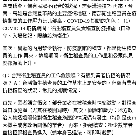
空間稽查，偶有民眾不配合的狀況，需要溝通技巧 再來，台
南、高雄是台灣登革熱的主要疫情地區，南部衛生稽查員在疫
情期間的工作壓力比北部高。COVID-19 期間的角色：（1）
COVID-19 疫情期間，衛生稽查員負責稽查防疫措施（口罩
令、入場登記、隔離設施衛生）
其次，餐廳的內用禁令執行、防疫旅館的稽查，都是衛生稽查
員的工作 再來，這段期間，衛生稽查員的工作量和公眾能見
度都顯著上升。
Q：台灣衛生稽查員的工作危險嗎？有遇到業者抗拒的情況
嗎？
A：台灣衛生稽查員的工作基本上是安全的，但偶有業者
抗拒稽查的狀況：常見的挑戰情況：
首先，
業者語言衝突
：部分業者在被稽查時情緒激動，對稽查
員口頭施壓（尤其在被開罰時） 其次，
關說和壓力
：地方政
治人物透過關係對衛生稽查施壓的情況偶有發生（特別是夜市
大攤主或有政治關係的業者） 再來，
拒絕稽查
：極少數業者
直接拒絕稽查員進入（這本身已違法，可即時裁罰）