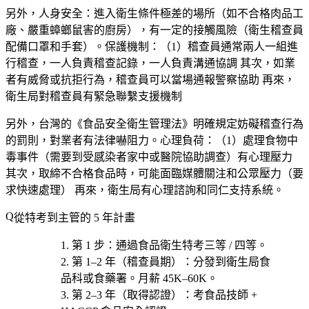
另外，
人身安全
：進入衛生條件極差的場所（如不合格肉品工
廠、嚴重蟑螂鼠害的廚房），有一定的接觸風險（衛生稽查員
配備口罩和手套）。保護機制：（1）稽查員通常兩人一組進
行稽查，一人負責稽查記錄，一人負責溝通協調 其次，如業
者有威脅或抗拒行為，稽查員可以當場通報警察協助 再來，
衛生局對稽查員有緊急聯繫支援機制
另外，台灣的《食品安全衛生管理法》明確規定妨礙稽查行為
的罰則，對業者有法律嚇阻力。心理負荷：（1）處理食物中
毒事件（需要到受感染者家中或醫院協助調查）有心理壓力
其次，取締不合格食品時，可能面臨媒體關注和公眾壓力（要
求快速處理） 再來，衛生局有心理諮詢和同仁支持系統。
從特考到主管的 5 年計畫
第 1 步
：通過
食品衛生特考三等 / 四等
。
第 1–2 年（稽查員期）
：分發到衛生局食
品科或食藥署。月薪 45K–60K。
第 2–3 年（取得認證）
：考
食品技師 +