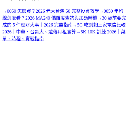
→
0050 怎麼買？2026 元大台灣 50 完整投資教學
→
0050 年均
線怎麼看？2026 MA240 偏離度查詢與加碼時機
→
30 歲前要完
成的 5 件理財大事｜2026 完整指南
→
5G 吃到飽三家電信比較
2026｜中華、台哥大、遠傳月租實算
→
5K 10K 訓練 2026｜菜
單、時程、實戰指南