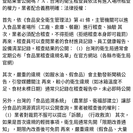
查結果會公開嗎？
A：台灣的衛生稽查員依法有進入場所稽查
的權力，業者配合義務明確：法律授權：
首先，依《食品安全衛生管理法》第 41 條，主管機關可以進
入食品業者場所（工廠、倉庫、餐廳）進行稽查、抽驗 其
次，業者必須配合稽查，不得拒絕（拒絕稽查本身即可裁罰）
再來，稽查員可以查閱業者的食材進貨記錄、員工健康報告、
設備清潔記錄。稽查結果的公開：（1）台灣的衛生局通常會
定期公布「食品業稽查違規名單」在官方網站（各縣市衛生局
官網）
其次，嚴重的違規（如餿水油、假食品）會主動發新聞稿公
告，引發媒體關注 再來，較小的衛生違規（如冰箱溫度不
足、食材未標日期）通常只記錄在稽查報告中，未必即時公開
另外，台灣的「食品追溯系統」（農業部、衛福部建立）讓部
分食品的溯源資訊可以公開查詢。業者被稽查後的權利：
（1）業者對裁罰不服可以提出「訴願」（行政救濟） 其次，
如果是首次違規的輕微事項，衛生局通常先開「限期改善通
知」，期限內改善後可免罰 再來，嚴重違規（假食品、大量