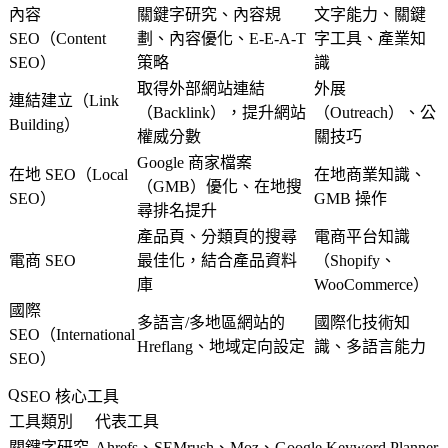
內容
關鍵字研究、內容規
文字能力、關鍵
SEO（Content
劃、內容優化、E-E-A-T
字工具、產業知
SEO）
策略
識
取得外部網站連結
外展
連結建立（Link
（Backlink），提升網站
（Outreach）、公
Building）
權威分數
關技巧
Google 商家檔案
在地 SEO（Local
在地商業知識、
（GMB）優化、在地搜
SEO）
GMB 操作
尋排名提升
產品頁、分類頁的搜尋
電商平台知識
電商 SEO
最佳化，結合產品資料
（Shopify、
庫
WooCommerce）
國際
多語言/多地區網站的
國際化技術知
SEO（International
Hreflang、地域定向設定
識、多語言能力
SEO）
SEO 核心工具
工具類別
代表工具
關鍵字研究
Ahrefs、SEMrush、Moz、Google Keyword Planner