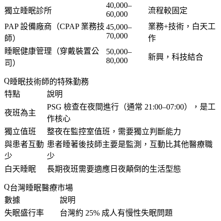
40,000–
獨立睡眠診所
流程較固定
60,000
PAP 設備廠商（CPAP 業務技
業務+技術，白天工
45,000–
70,000
師）
作
睡眠健康管理（穿戴裝置公
50,000–
新興，科技結合
80,000
司）
睡眠技術師的特殊勤務
特點
說明
PSG 檢查在夜間進行（通常 21:00–07:00），是工
夜班為主
作核心
獨立值班
整夜在監控室值班，需要獨立判斷能力
與患者互動
患者睡著後技師主要是監測，互動比其他醫療職
少
少
白天睡眠
長期夜班需要適應日夜顛倒的生活型態
台灣睡眠醫療市場
數據
說明
失眠盛行率
台灣約 25% 成人有慢性失眠問題