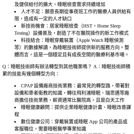
及健保給付的擴大，睡眠檢查需求持續增加
人才不足
：願意長期從事夜班工作的醫療人員供給有
限，造成有一定的人才缺口
新技術機會
：居家睡眠檢查（HST，Home Sleep
Testing）設備普及，創造了不在醫院操作的新工作模式
科技結合
：睡眠穿戴裝置（Apple Watch 睡眠偵測
等）的數據解讀，為睡眠技術師提供新的服務方向。整
體而言，這是一個穩定且有成長空間的醫療利基市場。
Q：睡眠技術師有辦法轉型到其他職業嗎？
A：睡眠技術師積
累的技能有幾個轉型方向：
CPAP 設備廠商技術業務
：最常見的轉型路，帶著對
設備和患者衛教的知識，轉往飛利浦睡眠、瑞思邁等廠
商擔任技術業務，薪資通常比醫院高，且是白天工作
睡眠健康顧問
：提供企業睡眠健康計畫、睡眠改善課
程
數位健康公司
：穿戴裝置或睡眠 App 公司的產品或
客服職位，需要睡眠醫學專業知識