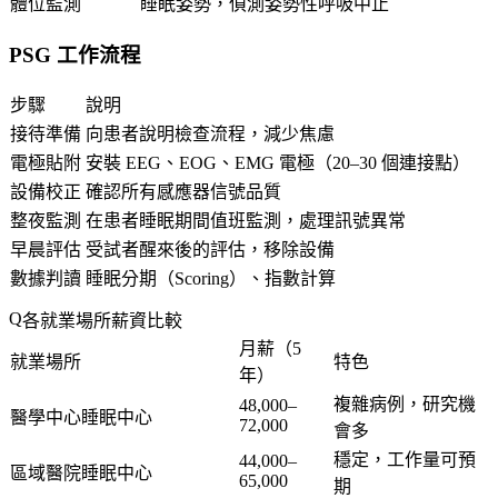
體位監測
睡眠姿勢，偵測姿勢性呼吸中止
PSG 工作流程
步驟
說明
接待準備
向患者說明檢查流程，減少焦慮
電極貼附
安裝 EEG、EOG、EMG 電極（20–30 個連接點）
設備校正
確認所有感應器信號品質
整夜監測
在患者睡眠期間值班監測，處理訊號異常
早晨評估
受試者醒來後的評估，移除設備
數據判讀
睡眠分期（Scoring）、指數計算
各就業場所薪資比較
月薪（5
就業場所
特色
年）
複雜病例，研究機
48,000–
醫學中心睡眠中心
72,000
會多
穩定，工作量可預
44,000–
區域醫院睡眠中心
65,000
期