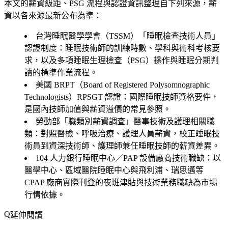
本文的薪資級距、PSG 流程與認證資訊整理自下列來源，薪
資以各來源最新公布為準：
台灣睡眠醫學學會（TSSM）「睡眠檢查技術人員」
認證制度
：睡眠技術師的訓練時數、學科與術科考核要
求，以及多項睡眠生理檢查（PSG）操作與睡眠分期判
讀的標準作業流程。
美國 BRPT（Board of Registered Polysomnographic
Technologists）RPSGT 認證
：國際睡眠技師資格要件，
是國內技師加值與薪資溢價的常見參照。
勞動部「職類別薪資調查」醫事技術及護理相關職
類
：對照醫檢、呼吸治療、護理人員薪資，校正睡眠技
術員到資深技術師、護理師兼任睡眠技師的薪資差異。
104 人力銀行睡眠中心／PAP 設備廠商技術職缺
：以
醫學中心、區域醫院睡眠中心與飛利浦、瑞思邁等
CPAP 廠商實際刊登的夜班津貼與技術業務職缺為市場
行情依據。
延伸閱讀