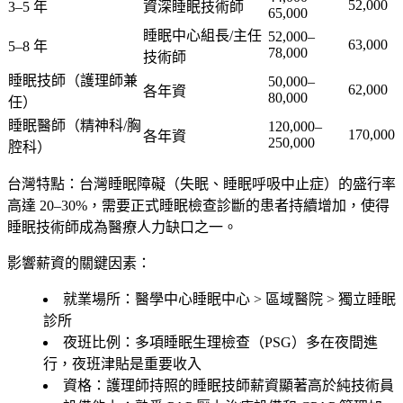
52,000
3–5 年
資深睡眠技術師
65,000
睡眠中心組長/主任
52,000–
63,000
5–8 年
78,000
技術師
睡眠技師（護理師兼
50,000–
62,000
各年資
80,000
任）
睡眠醫師（精神科/胸
120,000–
170,000
各年資
250,000
腔科）
台灣特點
：台灣睡眠障礙（失眠、睡眠呼吸中止症）的盛行率
高達 20–30%，需要正式睡眠檢查診斷的患者持續增加，使得
睡眠技術師成為醫療人力缺口之一。
影響薪資的關鍵因素：
就業場所
：醫學中心睡眠中心 > 區域醫院 > 獨立睡眠
診所
夜班比例
：多項睡眠生理檢查（PSG）多在夜間進
行，夜班津貼是重要收入
資格
：護理師持照的睡眠技師薪資顯著高於純技術員