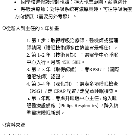
回學校進修護理師執照
：擴大執業範圍，薪資跳升
呼吸治療師
：對呼吸系統有濃厚興趣，可往呼吸治療
方向發展（需要另外考照）。
從新人到主任的 5 年計畫
第 1 步
：取得
呼吸治療師、醫檢師或護理
師執照
（睡眠技術師多由這些背景轉任）。
第 1–2 年（技術員期）
：選
醫學中心睡眠
中心
入行。月薪 45K–58K。
第 2–3 年（取得認證）
：考
RPSGT（國際
睡眠技師）認證
。
第 3–4 年（深化期）
：選
走多項睡眠檢查
（PSG）/ 走 CPAP 配置 / 走兒童睡眠檢查
。
第 5 年起
：考慮
升睡眠中心主任 / 跨入睡
眠醫療設備廠（Philips Respironics）/ 跨入精
準醫療睡眠新創
。
資料來源