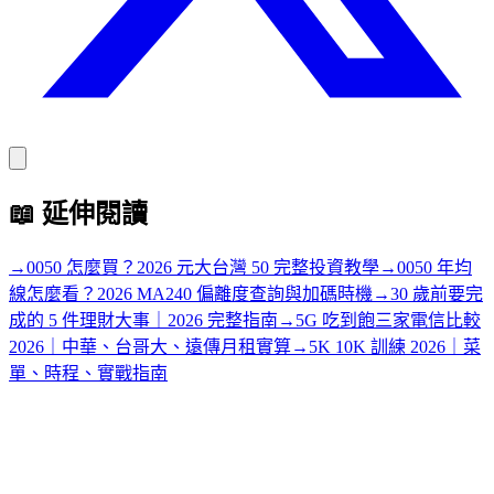
📖
延伸閱讀
→
0050 怎麼買？2026 元大台灣 50 完整投資教學
→
0050 年均
線怎麼看？2026 MA240 偏離度查詢與加碼時機
→
30 歲前要完
成的 5 件理財大事｜2026 完整指南
→
5G 吃到飽三家電信比較
2026｜中華、台哥大、遠傳月租實算
→
5K 10K 訓練 2026｜菜
單、時程、實戰指南