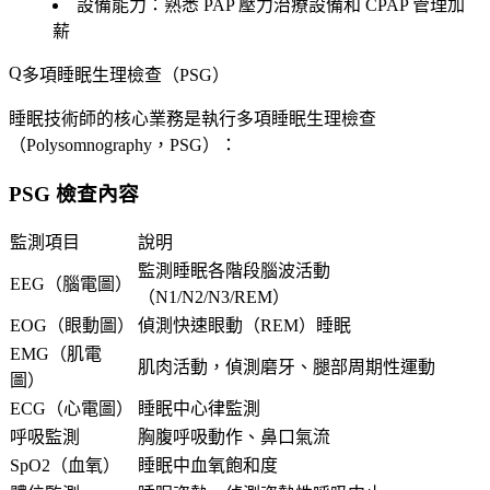
設備能力
：熟悉 PAP 壓力治療設備和 CPAP 管理加
薪
多項睡眠生理檢查（PSG）
睡眠技術師的核心業務是執行多項睡眠生理檢查
（Polysomnography，PSG）：
PSG 檢查內容
監測項目
說明
監測睡眠各階段腦波活動
EEG（腦電圖）
（N1/N2/N3/REM）
EOG（眼動圖）
偵測快速眼動（REM）睡眠
EMG（肌電
肌肉活動，偵測磨牙、腿部周期性運動
圖）
ECG（心電圖）
睡眠中心律監測
呼吸監測
胸腹呼吸動作、鼻口氣流
SpO2（血氧）
睡眠中血氧飽和度