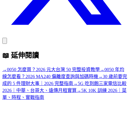
📖
延伸閱讀
→
0050 怎麼買？2026 元大台灣 50 完整投資教學
→
0050 年均
線怎麼看？2026 MA240 偏離度查詢與加碼時機
→
30 歲前要完
成的 5 件理財大事｜2026 完整指南
→
5G 吃到飽三家電信比較
2026｜中華、台哥大、遠傳月租實算
→
5K 10K 訓練 2026｜菜
單、時程、實戰指南