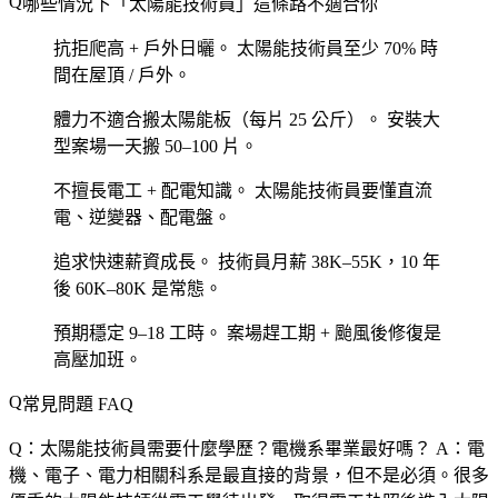
哪些情況下「太陽能技術員」這條路不適合你
抗拒爬高 + 戶外日曬。
太陽能技術員至少 70% 時
間在屋頂 / 戶外。
體力不適合搬太陽能板（每片 25 公斤）。
安裝大
型案場一天搬 50–100 片。
不擅長電工 + 配電知識。
太陽能技術員要懂直流
電、逆變器、配電盤。
追求快速薪資成長。
技術員月薪 38K–55K，10 年
後 60K–80K 是常態。
預期穩定 9–18 工時。
案場趕工期 + 颱風後修復是
高壓加班。
常見問題 FAQ
Q：太陽能技術員需要什麼學歷？電機系畢業最好嗎？
A：電
機、電子、電力相關科系是最直接的背景，但不是必須。很多