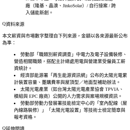
廠（隆基、晶澳、JinkoSolar）/ 自行接案 / 跨
入儲能新創
。
資料來源
本文薪資與市場數字整理自下列來源，金額以各來源最新公布
為準：
勞動部「職類別薪資調查」中電力及電子設備裝修、
營造相關職類，搭配主計總處用電與營建業受僱員工薪
資統計。
經濟部能源署「再生能源資訊網」公布的太陽光電累
計裝置容量、躉購費率與屋頂型／地面型補助辦法。
太陽光電產業（如台灣太陽光電產業協會 TPVIA、
模組與 EPC 廠商）公開的人力需求與案場規模資訊。
勞動部勞動力發展署技能檢定中心的「室內配線（屋
內線路裝修）」「太陽光電設置」等技術士檢定簡章與
報考資格。
延伸閱讀