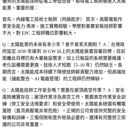
優秀的太陽能技師從電工學徒出發，取得電工執照後進入太陽
能業。重要的是：
首先，內線電工技術士執照（丙級起步） 其次，高壓電氣作
業安全能力 再來，施工實務經驗。學歷對基層安裝技師影響
不大，對 EPC 工程師職位影響較大。
Q：太陽能業的未來有多少年？會不會某天飽和？
A：台灣政
府設定 2030 年達到 30 GW 以上的太陽能裝置容量目標，目前
距離此目標仍有大量裝設需求，加上已裝設的系統需要維護、
老化設備需要更換，技術人才短期（5–10 年）仍然缺乏。長
期而言，太陽能成本持續下降使技師薪資壓力增加，但高端技
能（儲能整合、AI 電廠管理）的工程師仍然稀缺。
Q：太陽能技師工作安全嗎？需要在屋頂高空作業？
A：安全
風險確實存在；屋頂作業涉及高空工作，需要高空作業安全訓
練（勞工安全法規要求）和安全帶使用。太陽能系統還有觸電
風險（直流高壓電非常危險）。正規的公司會提供完整的安全
裝備和訓練。工傷保險和意外險是必要的，選擇有完整勞工保
護的公司非常重要。