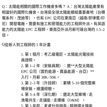
Q：太陽能相關的國際工作機會多嗎？
A：台灣太陽能產業有
相當好的國際化機會。台灣是全球太陽能模組重要產地（台積
電系列、茂迪等），也有 EPC 公司在東南亞（越南/菲律賓/印
尼）開發電廠，需要有施工和管理能力的工程師外派。有英語
能力的太陽能 EPC 工程師，東南亞外派月薪可達台灣的 1.5–2
倍。
從新人到工程師的 5 年計畫
第 1 個月
：考
乙級電匠 + 太陽能光電技術
員證照
。
第 1–2 年（安裝員期）
：選**大型太陽能
EPC 公司（雲豹能源、寶晶能源、台亞）**
入行。月薪 38K–50K。
第 2–3 年（升技師）
：累積 5–10 個完整案
場安裝 + 維護經驗。
第 3–4 年（深化期）
：選
走大型案場 / 走
漁電共生 / 走儲能 / 走運維（O&M）
。
第 5 年起
：考慮
升技師長 / 跳跨國太陽能