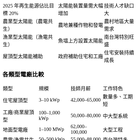
2025 年再生能源佔比目
太陽能裝置量需大幅
技術人才缺口
標 20%
增加
大
農業型太陽能（農電共
農村地區大量
農地兼種作物和發電
生）
需求
漁業型太陽能（漁電共
南台灣特別旺
魚塭上方設置太陽能
生）
盛
住宅安裝持續
屋頂型太陽能補助
政府補助住宅和工廠
成長
各類型電廠比較
類型
規模
技師月薪
工作特色
數量多、工期
3–10 kWp
42,000–65,000
住宅屋頂型
短
工廠/商業屋頂
100–1,000
50,000–80,000
中大型系統
kWp
型
62,000–
1–100 MWp
地面型電廠
大型工程
100,000
50–500 kWp
55,000–88,000
農電/漁電共生
南台灣特多