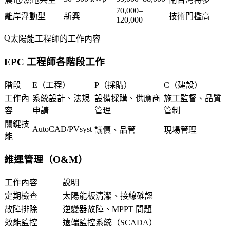
70,000–
離岸浮動型
新興
技術門檻高
120,000
太陽能工程師的工作內容
EPC 工程師各階段工作
階段
E（工程）
P（採購）
C（建設）
工作內
系統設計、法規
設備採購、供應商
施工監督、品質
容
申請
管理
管制
關鍵技
AutoCAD/PVsyst
議價、品管
現場管理
能
維運管理（O&M）
工作內容
說明
定期檢查
太陽能板清潔、接線確認
故障排除
逆變器故障、MPPT 問題
效能監控
遠端監控系統（SCADA）