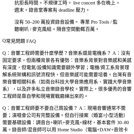
抗拒長時間 + 不規律工時。
live concert 多在晚上 +
週末。錄音室專案有 deadline 壓力。
沒有 50–200 萬投資錄音設備。
專業 Pro Tools / 監
聽喇叭 / 麥克風組 + 隔音空間動輒百萬。
常見問題 FAQ
Q：音響工程師需要什麼學歷？音樂系還是電機系？
A：沒有
固定要求，但兩種背景各有優勢：音樂系背景對音樂感和美感
有深度，但電氣/設備知識需要額外學習；電機/資工系背景理
解系統架構和訊號流程快，但音樂感可能需要培養。台灣有音
樂音響相關科系（如南台科技大學音樂應用系、實踐大學音樂
系），以及許多私立音樂錄音學校。實際上，很多優秀的音響
工程師是靠自學和現場實戰磨練出來的。
Q：音響工程師要不要自己買設備？
A：現場音響通常不需
要；演唱會公司有完整設備。但自行接案（婚宴/小型活動）
需要基礎設備：調音台+喇叭+麥克風+線材，基本套件 30–80
萬。錄音師/混音師可以用 Home Studio（電腦+DAW+音效卡