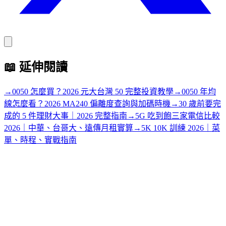
📖
延伸閱讀
→
0050 怎麼買？2026 元大台灣 50 完整投資教學
→
0050 年均
線怎麼看？2026 MA240 偏離度查詢與加碼時機
→
30 歲前要完
成的 5 件理財大事｜2026 完整指南
→
5G 吃到飽三家電信比較
2026｜中華、台哥大、遠傳月租實算
→
5K 10K 訓練 2026｜菜
單、時程、實戰指南