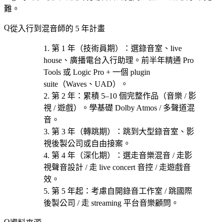
難。
從入行到混音師的 5 年計畫
第 1 年（技術員期）
：選
錄音室、live
house、廣播電台
入行助理。前半年精通 Pro
Tools 或 Logic Pro + 一個 plugin
suite（Waves、UAD）。
第 2 年
：累積 5–10 個完整作品（音樂 / 影
視 / 遊戲）。學基礎 Dolby Atmos / 多聲道混
音。
第 3 年（轉跳期）
：跳到大型錄音室、影
視後製公司或自由接案。
第 4 年（深化期）
：選
走音樂混音 / 走影
視聲音設計 / 走 live concert 音控 / 走遊戲音
效
。
第 5 年起
：考慮
自開錄音工作室 / 跳國際
後製公司 / 走 streaming 平台音樂顧問
。