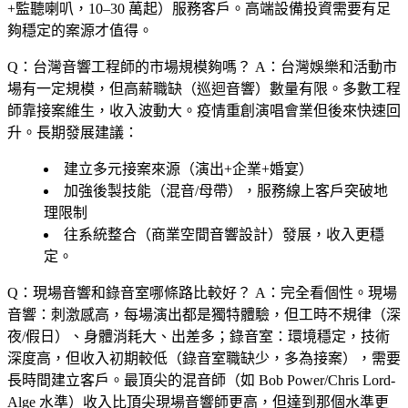
+監聽喇叭，10–30 萬起）服務客戶。高端設備投資需要有足
夠穩定的案源才值得。
Q：台灣音響工程師的市場規模夠嗎？
A：台灣娛樂和活動市
場有一定規模，但高薪職缺（巡迴音響）數量有限。多數工程
師靠接案維生，收入波動大。疫情重創演唱會業但後來快速回
升。長期發展建議：
建立多元接案來源（演出+企業+婚宴）
加強後製技能（混音/母帶），服務線上客戶突破地
理限制
往系統整合（商業空間音響設計）發展，收入更穩
定。
Q：現場音響和錄音室哪條路比較好？
A：完全看個性。現場
音響：刺激感高，每場演出都是獨特體驗，但工時不規律（深
夜/假日）、身體消耗大、出差多；錄音室：環境穩定，技術
深度高，但收入初期較低（錄音室職缺少，多為接案），需要
長時間建立客戶。最頂尖的混音師（如 Bob Power/Chris Lord-
Alge 水準）收入比頂尖現場音響師更高，但達到那個水準更