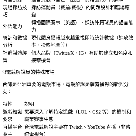
現場採訪技
採訪運動員（賽前/賽後）的問題設計和臨場應
巧
變
轉播國際賽事（英語）、採訪外籍球員的語言能
外語能力
力
統計和數據
現代體育播報越來越重視即時統計數據（進攻效
分析
率、投籃地圖等）
社群媒體經
個人品牌（Twitter/X、IG）有助於建立知名度和
營
接案機會
電競解說員的特殊市場
台灣是亞洲重要的電競市場，電競解說是體育播報的新興分
支：
特性
說明
遊戲知識
需要深入了解特定遊戲（LOL、CS2 等）的機制和
要求
職業賽事生態
直播平台
台灣電競解說主要在 Twitch、YouTube 直播（非傳
為主
統電視台）