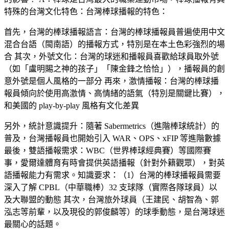
特殊的台灣文化特色：台灣棒球播報的特色：
首先，
台灣的棒球播報語言
：台灣的棒球播報員普遍使用中文
混合台語（閩南語）的播報方式，特別是在本土色彩強烈的場
合 其次，
外號文化
：台灣的球迷和播報員喜歡給球員取外號
（如「盧明賜之神的孩子」「陳金鋒之恰恰」），播報員的創
意外號是個人風格的一部分 再來，
激情播報
：台灣的棒球播
報員傾向於使用高激情、高情緒的語氣（特別是關鍵比賽），
和美國的 play-by-play 風格有文化差異
另外，
統計意識提升
：隨著 Sabermetrics（進階棒球統計）的
普及，台灣播報員也開始引入 WAR、OPS、xFIP 等進階數據
最後，
雙語播報需求
：WBC（世界棒球經典賽）等國際賽
事，愛爾達體育有時會提供英語播報（針對外籍觀眾），對英
語播報能力有需求。知識要求：（1）台灣的棒球播報員需要
深入了解 CPBL（中華職棒）32 支球隊（實際各隊球員）以
及大聯盟的動態 其次，台灣旅外球員（王建民、胡智為、郭
泓志等前輩，以及現役的郭俊麟等）的球季動態，是台灣球迷
最關心的話題。