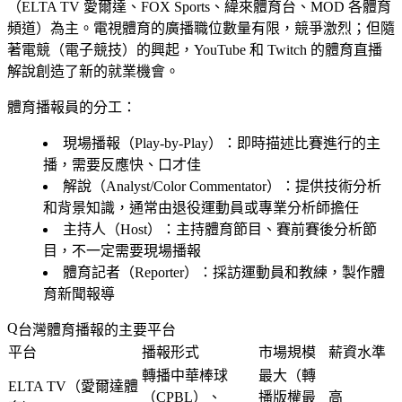
（ELTA TV 愛爾達、FOX Sports、緯來體育台、MOD 各體育
頻道）為主。電視體育的廣播職位數量有限，競爭激烈；但隨
著電競（電子競技）的興起，YouTube 和 Twitch 的體育直播
解說創造了新的就業機會。
體育播報員的分工
：
現場播報（Play-by-Play）：即時描述比賽進行的主
播，需要反應快、口才佳
解說（Analyst/Color Commentator）：提供技術分析
和背景知識，通常由退役運動員或專業分析師擔任
主持人（Host）：主持體育節目、賽前賽後分析節
目，不一定需要現場播報
體育記者（Reporter）：採訪運動員和教練，製作體
育新聞報導
台灣體育播報的主要平台
平台
播報形式
市場規模
薪資水準
轉播中華棒球
最大（轉
ELTA TV（愛爾達體
（CPBL）、
播版權最
高