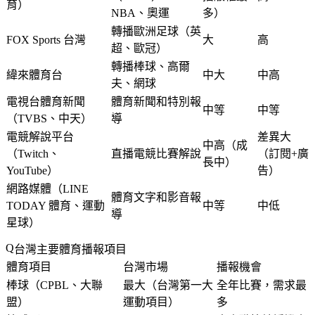
育）
NBA、奧運
多）
轉播歐洲足球（英
FOX Sports 台灣
大
高
超、歐冠）
轉播棒球、高爾
緯來體育台
中大
中高
夫、網球
電視台體育新聞
體育新聞和特別報
中等
中等
（TVBS、中天）
導
電競解說平台
差異大
中高（成
（Twitch、
直播電競比賽解說
（訂閱+廣
長中）
YouTube）
告）
網路媒體（LINE
體育文字和影音報
TODAY 體育、運動
中等
中低
導
星球）
台灣主要體育播報項目
體育項目
台灣市場
播報機會
棒球（CPBL、大聯
最大（台灣第一大
全年比賽，需求最
盟）
運動項目）
多