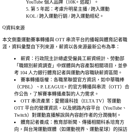
YouTube 個人品牌（10K+ 追蹤）。
第 5 年起
：考慮
升明星主播 / 跨入運動
KOL / 跨入運動行銷 / 跨入運動經紀
。
資料來源
本文側重運動賽事轉播與 OTT 串流平台的播報與體育記者職
涯，資料彙整自下列來源，薪資以各來源最新公布為準：
薪資
：行政院主計總處受僱員工薪資統計、勞動部
「職類別薪資調查」中媒體與內容產製相關項目，並參
考 104 人力銀行體育記者與運動內容職缺薪資區間。
賽事轉播版權
：各職業聯盟官方資訊，如中華職棒
（CPBL）、P. LEAGUE+ 的官方轉播與串流（OTT）合
作公告，了解賽事轉播產製的人力需求。
OTT 串流產業
：愛爾達科技（ELTA TV）等運動
OTT 平台的營運資訊，以及網路內容平台（YouTube、
Twitch）對運動直播解說與內容創作者的分潤機制。
體育記者養成
：教育部新聞、傳播相關科系培育方
向，與台灣運動媒體（如運動視界、運動星球）的採訪