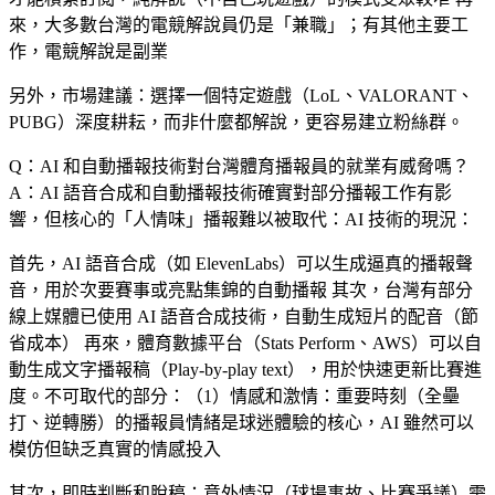
來，大多數台灣的電競解說員仍是「兼職」；有其他主要工
作，電競解說是副業
另外，市場建議：選擇一個特定遊戲（LoL、VALORANT、
PUBG）深度耕耘，而非什麼都解說，更容易建立粉絲群。
Q：AI 和自動播報技術對台灣體育播報員的就業有威脅嗎？
A：AI 語音合成和自動播報技術確實對部分播報工作有影
響，但核心的「人情味」播報難以被取代：AI 技術的現況：
首先，AI 語音合成（如 ElevenLabs）可以生成逼真的播報聲
音，用於次要賽事或亮點集錦的自動播報 其次，台灣有部分
線上媒體已使用 AI 語音合成技術，自動生成短片的配音（節
省成本） 再來，體育數據平台（Stats Perform、AWS）可以自
動生成文字播報稿（Play-by-play text），用於快速更新比賽進
度。不可取代的部分：（1）
情感和激情
：重要時刻（全壘
打、逆轉勝）的播報員情緒是球迷體驗的核心，AI 雖然可以
模仿但缺乏真實的情感投入
其次，
即時判斷和脫稿
：意外情況（球場事故、比賽爭議）需