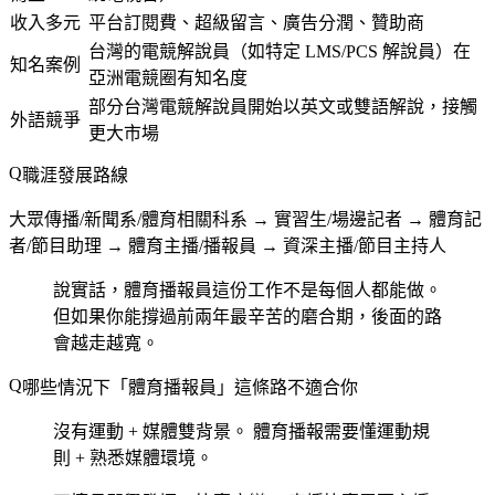
收入多元
平台訂閱費、超級留言、廣告分潤、贊助商
台灣的電競解說員（如特定 LMS/PCS 解說員）在
知名案例
亞洲電競圈有知名度
部分台灣電競解說員開始以英文或雙語解說，接觸
外語競爭
更大市場
職涯發展路線
大眾傳播/新聞系/體育相關科系 → 實習生/場邊記者 → 體育記
者/節目助理 → 體育主播/播報員 → 資深主播/節目主持人
說實話，體育播報員這份工作不是每個人都能做。
但如果你能撐過前兩年最辛苦的磨合期，後面的路
會越走越寬。
哪些情況下「體育播報員」這條路不適合你
沒有運動 + 媒體雙背景。
體育播報需要懂運動規
則 + 熟悉媒體環境。