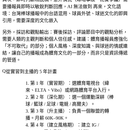
要播報員即時以敏銳判斷回應，AI 無法做到 再來，
文化語
境
：台灣棒球播報中的台語混用、球員外號、球迷文化的即興
引用，需要深度的文化嵌入
另外，
採訪和觀點輸出
：賽後採訪、評論節目中的觀點分析，
需要人類的主觀判斷和個人信任感。建議：體育播報員應強化
「不可取代」的部分；個人風格、深度知識、與球迷的情感連
結，讓自己的播報成為體育文化的一部分，而非只是資訊傳遞
的管道。
從實習到主播的 5 年計畫
第 1 年（實習期）
：選
體育電視台（緯
來、ELTA、Vibo）或網路體育平台
入行。
第 2 年（深化期）
：選一個運動深耕（
棒
球 / 籃球 / 足球 / 電競 / 高爾夫
）。
第 3 年（升主播）
：負責一個聯盟的轉
播。月薪 60K–90K。
第 4 年（建立風格期）
：建立 IG /