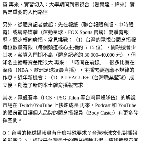
賓 再來，
實習切入
：大學期間到電視台（愛爾達、緯來）實
習是重要的入門路徑
另外，
從體育記者做起
：先在報紙（聯合報體育版、中時體
育）或網路媒體（運動星球、FOX Sports 官網）寫體育報
導，逐步轉向廣播。常見挑戰：（1）台灣的電視台體育播報
職位數量有限（每個頻道核心主播約 5–15 位），開缺機會少
其次，薪資入門期不高（體育記者約 30,000–40,000 元），但
知名主播薪資差距很大 再來，「時間在前線」：很多比賽在
深夜（NBA、歐洲足球凌晨直播），主播需要適應不規律的
作息。近年新機會：（1）P. LEAGUE+（台灣職業籃球）成
立後，創造了新的本土體育播報需求
其次，電競賽事（PCS、PSG.Talon 等台灣電競隊伍）的解說
市場在 Twitch/YouTube 上快速成長 再來，Podcast 和 YouTube
的體育節目讓個人品牌的體育播報員（Body Caster）有更多發
揮空間。
Q：台灣的棒球播報員有什麼特殊要求？台灣棒球文化對播報
的影響？
A：棒球是台灣最大的職業運動市場，棒球播報有其