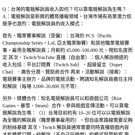
Q：台灣的電競解說員收入如何？可以靠電競解說為生嗎？
A：電競解說是新興的體育播報領域，台灣市場有商業潛力但
競爭也激烈：電競解說員的收入模式：
首先，
職業賽事解說（受僱）
：台灣的 PCS（Pacific
Championship Series，LoL 亞太職業聯賽）和其他職業電競賽
事，雇用全職解說員；月薪約 45,000–100,000 元，視知名度而
定 其次，
Twitch/YouTube 直播（自由業）
：個人解說頻道的
收入包括：平台訂閱費（Twitch Sub）、超級留言（Super
Chat）、廣告分潤、贊助商合作 再來，
活動解說（接案）
：
電競賽事主辦方、品牌的電競活動，聘請知名解說員擔任主持
和解說（每場 3,000–20,000 元不等）
另外，
媒體合作
：知名電競解說員可以和遊戲公司（Riot
Games、暴雪、Steam）合作，參與遊戲宣傳活動。可以靠電
競解說為生嗎：（1）台灣目前約有 10–20 位可以以電競解說
為全職的解說員（職業賽事雇用的），但自由業路線需要足夠
的粉絲基礎 其次，Twitch 解說員通常需要同時直播遊戲內容
才能積累訂閱，純解說（不自己玩遊戲）的模式受眾較窄 再