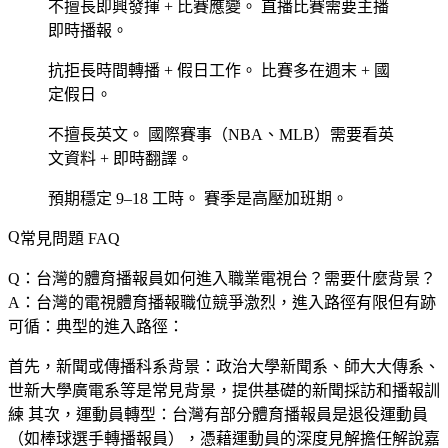
不擅長即興發揮 + 比賽應變。
直播比賽需要主播
即時播報。
抗拒長時間轉播 + 假日工作。
比賽多在週末 + 國
定假日。
不擅長英文。
國際賽事（NBA、MLB）需要看英
文資料 + 即時翻譯。
預期穩定 9–18 工時。
賽季是高壓加班期。
常見問題 FAQ
Q：台灣的體育播報員如何進入職業電視台？需要什麼背景？
A：台灣的電視體育播報職位競爭激烈，進入路徑有限但有跡
可循：典型的進入路徑：
首先，
新聞或傳播科系背景
：政治大學新聞系、師大大傳系、
世新大學廣電系等是常見背景，提供基礎的新聞採訪和播報訓
練 其次，
運動員轉型
：台灣有部分體育播報員是退役運動員
（如棒球選手轉播報員），憑藉運動員的深度見解擔任解說嘉