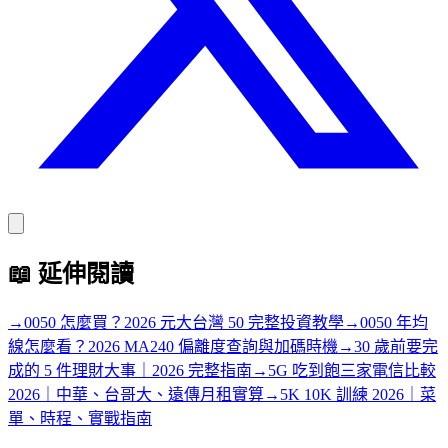
📖
延伸閱讀
→
0050 怎麼買？2026 元大台灣 50 完整投資教學
→
0050 年均
線怎麼看？2026 MA240 偏離度查詢與加碼時機
→
30 歲前要完
成的 5 件理財大事｜2026 完整指南
→
5G 吃到飽三家電信比較
2026｜中華、台哥大、遠傳月租實算
→
5K 10K 訓練 2026｜菜
單、時程、實戰指南