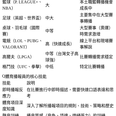
籃球（P. LEAGUE+、
本土職籃轉播機會
大
NBA）
成長中
主要集中在大型賽
足球（英超、世界盃）
中大
事轉播
桌球、羽毛球（國際
大型賽事（奧運）
中等
賽）
時需求激增
電競（LOL、PUBG、
線上平台和現場賽
高（快速成長）
VALORANT）
事解說
中等（台灣女子高
高爾夫（LPGA）
比賽轉播需求穩定
球強）
格鬥技（UFC、拳擊）
中低
特定比賽轉播
體育播報員的核心技能
技能
說明
即時播報反
在比賽進行中即時描述，需要快速口語表達和思
應力
考
體育項目深
深入了解所播報項目的規則、技術、策略和歷史
度知識
聲音訓練
播音質感（音色、語速、情緒張力）的訓練