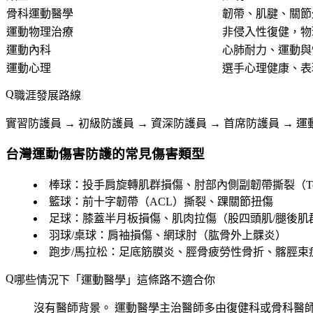
骨科運動醫學
韌帶、肌腱、關節
運動物理治療
非侵入性復健，物
運動內科
心肺耐力、運動與
運動心理
選手心理健康、表
職涯發展路線
實習防護員 → 初級防護員 → 資深防護員 → 首席防護員 → 運
台灣運動傷害防護的常見傷害類型
棒球
：投手肩旋轉肌群損傷、肘部內側副韌帶撕裂（Tomm
籃球
：前十字韌帶（ACL）撕裂、踝關節扭傷
足球
：膝蓋半月板損傷、肌肉拉傷（股四頭肌/腿後肌
羽球/桌球
：肩袖損傷、網球肘（肱骨外上髁炎）
跑步/馬拉松
：足底筋膜炎、脛骨疲勞性骨折、髂脛束
哪些情況下「運動醫學」這條路不適合你
沒有醫師背景。
運動醫學主治醫師多由復健科或骨科醫