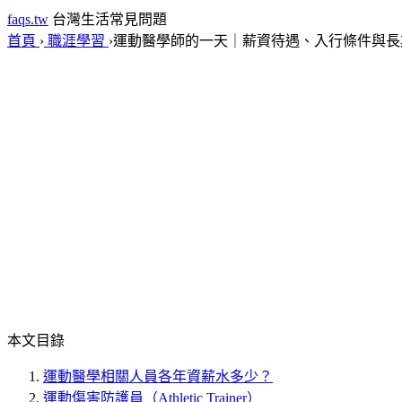
faqs.tw
台灣生活常見問題
首頁
›
職涯學習
›
運動醫學師的一天｜薪資待遇、入行條件與長
本文目錄
運動醫學相關人員各年資薪水多少？
運動傷害防護員（Athletic Trainer）