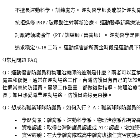
不擅長運動科學 + 訓練處方。
運動醫學師要能設計運動
抗拒進修 PRP / 玻尿酸注射等新治療。
運動醫學新興療法
討厭跨領域協作（PT / 訓練師 / 營養師）。
運動醫學是團
追求穩定 9–18 工時。
運動傷害診所黃金時段是運動員下班
常見問題 FAQ
Q：運動傷害防護員和物理治療師的差別是什麼？兩者可以互
處置和復健，通常在運動場邊工作，台灣防護員有自己的認證
性通常高於防護員。實際工作重疊：都做復健指導、物理治療
長；如果熱愛職業運動場邊，防護員路線更直接。
Q：想成為職業球隊防護員，如何入行？
A：職業球隊防護員
學歷背景
：體育系、運動科學系、物理治療系都有路
資格認證
：取得台灣防護員認證或 ATC 認證，增加
實習經驗
：在大學體育隊或高中體育班擔任實習防護