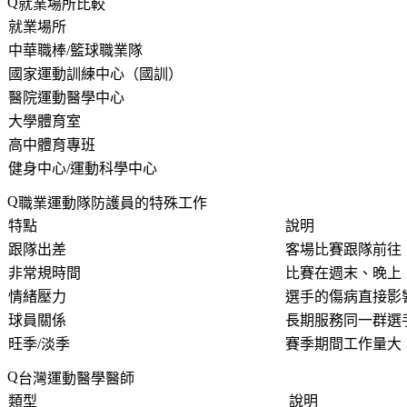
就業場所比較
就業場所
中華職棒/籃球職業隊
國家運動訓練中心（國訓）
醫院運動醫學中心
大學體育室
高中體育專班
健身中心/運動科學中心
職業運動隊防護員的特殊工作
特點
說明
跟隊出差
客場比賽跟隊前往
非常規時間
比賽在週末、晚上
情緒壓力
選手的傷病直接影
球員關係
長期服務同一群選
旺季/淡季
賽季期間工作量大
台灣運動醫學醫師
類型
說明