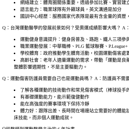
網絡建立
：體育圈關係重要，透過參加比賽、實習建
語言能力
：職業球隊有外籍球員，英文溝通是加分
國訓中心經歷
：服務國家代表隊是最有含金量的資歷，
Q：台灣運動醫學的發展前景如何？受奧運成績影響大嗎？
A
運動健身意識提升：健身房普及、路跑、鐵人三項參
職業運動發展：中華職棒、PLG 籃球聯賽、P.Leag
學校體育：政府推動學生體育活動，校園運動傷害處
高齡社會：老年人適量運動的需求，帶動「運動是良
整體影響週期性，不是主要驅動力。
Q：運動傷害防護員需要自己也是運動員嗎？
A：防護員不需
了解各種運動的技術動作和常見傷害模式（棒球投手
有基礎運動能力，能示範復健動作
能在高強度的賽事環境下保持冷靜
體力好：跟隊出差、長時間在場邊站立需要好的體能
床技能，而非個人運動成就。