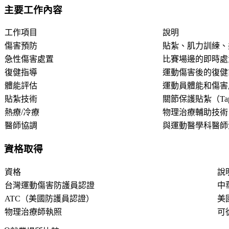
主要工作內容
工作項目
說明
傷害預防
貼紮、肌力訓練、
急性傷害處置
比賽場邊的即時處
復健指導
運動傷害後的復健
體能評估
運動員體能和傷害
貼紮技術
關節保護貼紮（Tap
熱療/冷療
物理治療輔助技術
醫師協調
與運動醫學科醫師
資格取得
資格
說
台灣運動傷害防護員認證
中
ATC（美國防護員認證）
美
物理治療師執照
可