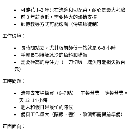
可能花 1–2 年只在洗碗和切配菜，耐心是最大考驗
前 3 年薪資低，需要極大的熱情支撐
師傅教導方式可能嚴厲（傳統師徒制）
工作環境：
長時間站立，尤其板前師傅一站就是 6–8 小時
手部長期接觸冰冷的魚料和醋飯
需要極高的專注力（一刀切壞一塊魚可能損失數百
元）
工時問題：
清晨去市場採買（6–7 點）+ 午餐營業 + 晚餐營業 =
一天 12–14 小時
週末和假日是最忙的時候
備料工作量大（醋飯、醬汁、醃漬都需提前準備）
正面面向：