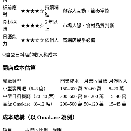
板前應
持續精
★★★★☆
與客人互動、節奏掌控
對
進
食材採
5 年以
★★★★☆
市場人脈、食材品質判斷
購
上
日語能
★★★☆☆
依個人
高端店幾乎必備
力
自營日料店的收入與成本
開店成本估算
餐廳類型
開業成本
月營收目標
月淨收入
小型壽司吧（6–8 席）
150–300 萬
30–60 萬
8–20 萬
中型日料餐廳（20–40 席）
300–600 萬
80–200 萬
15–40 萬
高級 Omakase（8–12 席）
200–500 萬
50–120 萬
15–45 萬
成本結構（以 Omakase 為例）
項目
占營收比例
說明