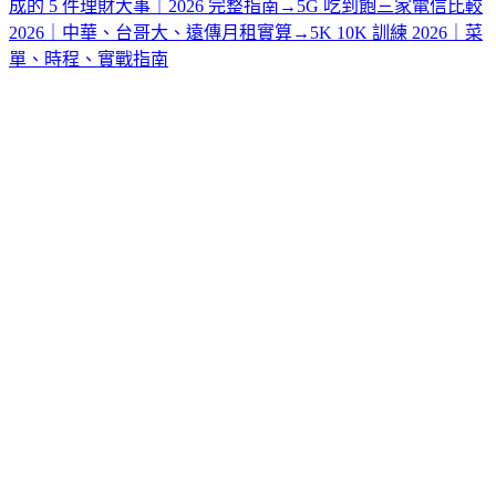
成的 5 件理財大事｜2026 完整指南
→
5G 吃到飽三家電信比較
2026｜中華、台哥大、遠傳月租實算
→
5K 10K 訓練 2026｜菜
單、時程、實戰指南