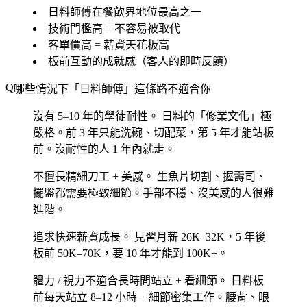
日料師傅在餐飲界地位最高之一
技術門檻高 = 不容易被取代
客單價高 = 薪資天花板高
板前互動的成就感（客人的即時反饋）
哪些情況下「日料師傅」這條路不適合你
沒有 5–10 年的學徒耐性。
日料的「修業文化」極
嚴格。前 3 年只能洗碗、切配菜，第 5 年才能站板
前。沒耐性的人 1 年內就走。
不擅長精細刀工 + 美感。
生魚片切割、握壽司、
擺盤都需要極致細節。手部不穩、沒美感的人很難
進階。
追求快速薪資成長。
見習月薪 26K–32K，5 年後
板前 50K–70K，要 10 年才能到 100K+。
體力 / 視力不適合長時間站立 + 看細節。
日料板
前每天站立 8–12 小時 + 細節密集工作。腰背、眼