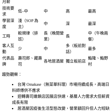
月薪
技術要
低–中
中
高
最高
求
學習深
淺（SOP 為
中
深
最深
度
主）
較規律（排
長（晚間營
中（午晚兩
工時
長
班）
業）
餐）
客人互
多（板前對
少
中
最多
動
話）
代表品
壽司郎、藏壽
鮨隆、鮨野
各地居酒屋
獨立板前店
牌
司
村
趨勢觀察：
台灣 Omakase（無菜單料理）市場持續成長，高端日
料師傅供不應求
迴轉壽司連鎖店因展店快速，基層人力需求大但薪資
成長有限
居酒屋因疫後生活型態改變，營業額回升但人力短缺