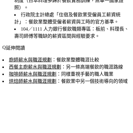
制度（日本料理多歸於餐飲實務訓練，無單一國家證
照）。
行政院主計總處「住宿及餐飲業受僱員工薪資統
計」
：餐飲業整體受僱者薪資與工時的官方基準。
104／1111 人力銀行餐飲職類專區
：板前、料理長、
壽司師傅等職缺的薪資區間與經驗要求。
延伸閱讀
廚師薪水與職涯規劃
：餐飲業整體職涯比較
西餐主廚薪水與職涯規劃
：另一條高端餐飲的職涯路線
咖啡師薪水與職涯規劃
：同樣重視手藝的職人職業
烘焙師薪水與職涯規劃
：餐飲業中另一個技術導向的領域