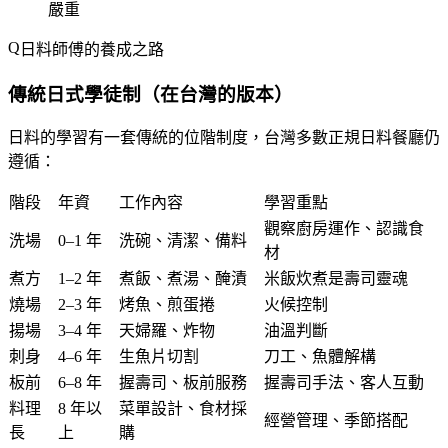
嚴重
日料師傅的養成之路
傳統日式學徒制（在台灣的版本）
日料的學習有一套傳統的位階制度，台灣多數正規日料餐廳仍
遵循：
階段
年資
工作內容
學習重點
觀察廚房運作、認識食
洗場
0–1 年
洗碗、清潔、備料
材
煮方
1–2 年
煮飯、煮湯、醃漬
米飯炊煮是壽司靈魂
燒場
2–3 年
烤魚、煎蛋捲
火候控制
揚場
3–4 年
天婦羅、炸物
油溫判斷
刺身
4–6 年
生魚片切割
刀工、魚體解構
板前
6–8 年
握壽司、板前服務
握壽司手法、客人互動
料理
8 年以
菜單設計、食材採
經營管理、季節搭配
長
上
購