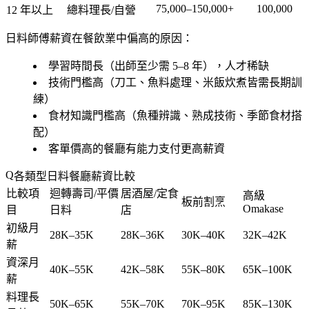
75,000–150,000+
100,000
12 年以上
總料理長/自營
日料師傅薪資在餐飲業中偏高的原因：
學習時間長（出師至少需 5–8 年），人才稀缺
技術門檻高（刀工、魚料處理、米飯炊煮皆需長期訓
練）
食材知識門檻高（魚種辨識、熟成技術、季節食材搭
配）
客單價高的餐廳有能力支付更高薪資
各類型日料餐廳薪資比較
比較項
迴轉壽司/平價
居酒屋/定食
高級
板前割烹
Omakase
目
日料
店
初級月
28K–35K
28K–36K
30K–40K
32K–42K
薪
資深月
40K–55K
42K–58K
55K–80K
65K–100K
薪
料理長
50K–65K
55K–70K
70K–95K
85K–130K