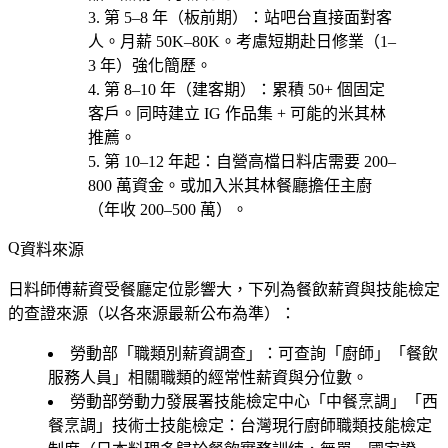
第 5–8 年（板前期）
：站吧台直接面對客
人。月薪 50K–80K。考慮短期赴日修業（1–
3 年）強化簡歷。
第 8–10 年（建客期）
：累積 50+ 個固定
客戶。同時建立 IG 作品集 + 可能的米其林
推薦。
第 10–12 年起
：自營高檔日料店需要 200–
800 萬資金。或加入米其林餐廳擔任主廚
（年收 200–500 萬）。
資料來源
日料師傅薪資受餐廳定位影響大，下列為餐飲薪資與技能檢定
的查證來源（以各來源最新公布為準）：
勞動部「職類別薪資調查」
：可查詢「廚師」「餐飲
服務人員」相關職類的經常性薪資與分位數。
勞動部勞動力發展署技能檢定中心「中餐烹調」「西
餐烹調」技術士技能檢定
：台灣現行廚師職類技能檢定