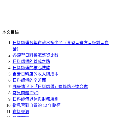
本文目錄
日料師傅各年資薪水多少？（見習→煮方→板前→自
營）
各類型日料餐廳薪資比較
日料師傅的養成之路
日料師傅的核心技能
自營日料店的收入與成本
日料師傅的辛苦面
哪些情況下「日料師傅」這條路不適合你
常見問題 FAQ
日料師傅退休與財務規劃
從見習到自營的 12 年路徑
資料來源