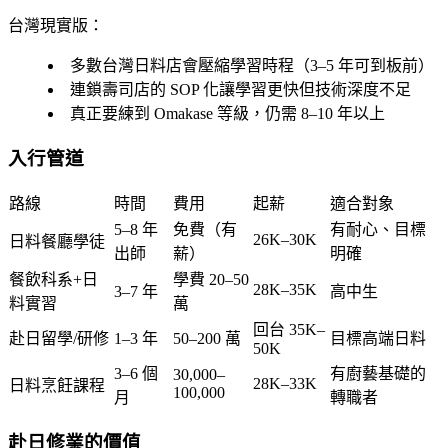
台灣現實版：
多數台灣日料店會壓縮學習時程（3–5 年可到板前）
連鎖壽司店的 SOP 化讓學習更快但技術深度不足
真正要練到 Omakase 等級，仍需 8–10 年以上
入行管道
路線
時間
費用
起薪
適合對象
5–8 年
免費（有
有耐心、目標
26K–30K
日料餐廳學徒
出師
薪）
明確
餐飲科系+日
學費 20–50
28K–35K
3–7 年
高中生
料實習
萬
回台 35K–
赴日留學/研修
1–3 年
50–200 萬
目標高端日料
50K
3–6 個
有廚藝基礎的
30,000–
28K–33K
日料烹飪課程
100,000
月
轉職者
赴日修業的價值