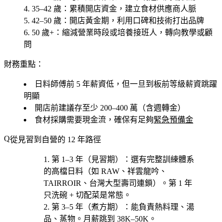
35–42 歲
：累積開店資金，建立食材供應商人脈
42–50 歲
：開店黃金期，利用口碑和技術打出品牌
50 歲+
：縮減營業時段或培養接班人，轉向教學或顧
問
財務重點：
日料師傅前 5 年薪資低，但一旦到板前等級薪資跳躍
明顯
開店前建議存至少 200–400 萬（含週轉金）
食材採購需要現金流，確保有足夠
緊急預備金
從見習到自營的 12 年路徑
第 1–3 年（見習期）
：選
有完整訓練體系
的高檔日料
（如 RAW、祥雲龍吟、
TAIRROIR、台灣大型壽司連鎖）。第 1 年
只洗碗 + 切配菜是常態。
第 3–5 年（煮方期）
：能負責熱料理、湯
品、蒸物。月薪跳到 38K–50K。