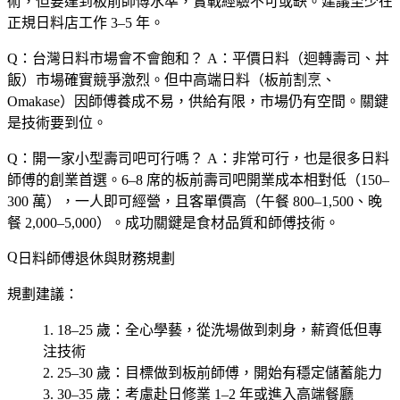
術，但要達到板前師傅水準，實戰經驗不可或缺。建議至少在
正規日料店工作 3–5 年。
Q：台灣日料市場會不會飽和？
A：平價日料（迴轉壽司、丼
飯）市場確實競爭激烈。但中高端日料（板前割烹、
Omakase）因師傅養成不易，供給有限，市場仍有空間。關鍵
是技術要到位。
Q：開一家小型壽司吧可行嗎？
A：非常可行，也是很多日料
師傅的創業首選。6–8 席的板前壽司吧開業成本相對低（150–
300 萬），一人即可經營，且客單價高（午餐 800–1,500、晚
餐 2,000–5,000）。成功關鍵是食材品質和師傅技術。
日料師傅退休與財務規劃
規劃建議：
18–25 歲
：全心學藝，從洗場做到刺身，薪資低但專
注技術
25–30 歲
：目標做到板前師傅，開始有穩定儲蓄能力
30–35 歲
：考慮赴日修業 1–2 年或進入高端餐廳