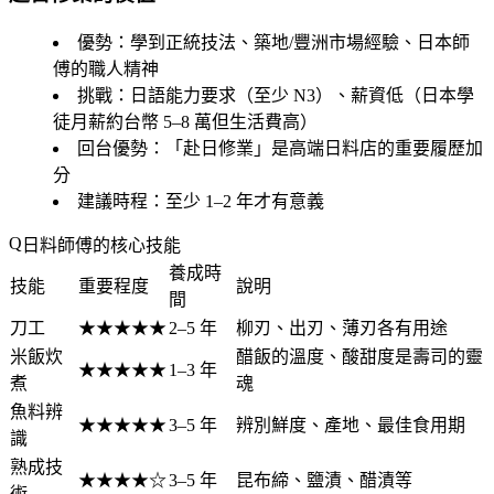
優勢
：學到正統技法、築地/豐洲市場經驗、日本師
傅的職人精神
挑戰
：日語能力要求（至少 N3）、薪資低（日本學
徒月薪約台幣 5–8 萬但生活費高）
回台優勢
：「赴日修業」是高端日料店的重要履歷加
分
建議時程
：至少 1–2 年才有意義
日料師傅的核心技能
養成時
技能
重要程度
說明
間
刀工
★★★★★
2–5 年
柳刃、出刃、薄刃各有用途
米飯炊
醋飯的溫度、酸甜度是壽司的靈
★★★★★
1–3 年
煮
魂
魚料辨
★★★★★
3–5 年
辨別鮮度、產地、最佳食用期
識
熟成技
★★★★☆
3–5 年
昆布締、鹽漬、醋漬等
術