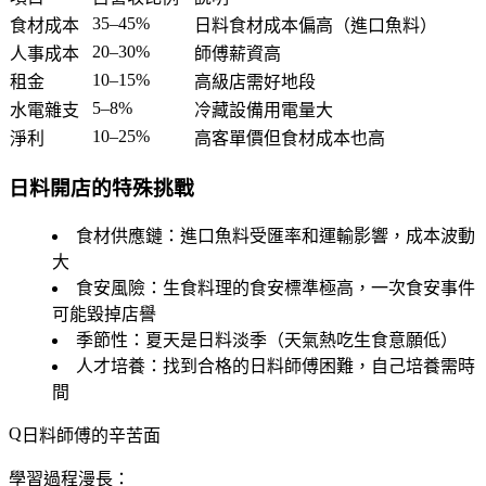
35–45%
食材成本
日料食材成本偏高（進口魚料）
20–30%
人事成本
師傅薪資高
10–15%
租金
高級店需好地段
5–8%
水電雜支
冷藏設備用電量大
10–25%
淨利
高客單價但食材成本也高
日料開店的特殊挑戰
食材供應鏈
：進口魚料受匯率和運輸影響，成本波動
大
食安風險
：生食料理的食安標準極高，一次食安事件
可能毀掉店譽
季節性
：夏天是日料淡季（天氣熱吃生食意願低）
人才培養
：找到合格的日料師傅困難，自己培養需時
間
日料師傅的辛苦面
學習過程漫長：