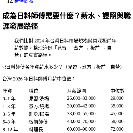
延伸閱讀
成為日料師傅需要什麼？薪水、證照與職
涯發展路徑
我們比對 2024 年台灣日料市場規模與資深板前年
薪數據，整理這份「見習 → 煮方 → 板前 → 自
營」的真實路徑。
日料師傅各年資薪水多少？（見習→煮方→板前→自營）
台灣 2026 年日料師傅月薪中位數：
年資
職位
月薪範圍
中位數
26,000–33,000
29,000
0–1 年
見習/洗場
30,000–42,000
35,000
1–3 年
煮方/燒場
38,000–55,000
45,000
3–5 年
刺身/揚場
48,000–70,000
58,000
5–8 年
板前師傅
60,000–90,000
72,000
8–12 年
料理長