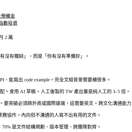
急預備金
指數投資
2 萬
有沒有職缺」，而是「你有沒有準備好」。
、能寫出 code example。完全文組背景需要補很多。
 TW 的標配。會用 AI 草稿 + 人工後製的 TW 產出量是純人工的 3–5 倍。
 是常態。要突破必須跳外商或國際遠端，這需要英文 + 跨文化溝通能
、業務協作。內向但不溝通的人寫不出有用的文件。
寫作、70% 是文件結構規劃、版本管理、跨團隊對齊。