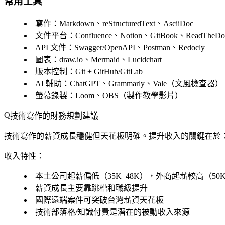
常用工具
寫作
：Markdown、reStructuredText、AsciiDoc
文件平台
：Confluence、Notion、GitBook、ReadTheDo
API 文件
：Swagger/OpenAPI、Postman、Redocly
圖表
：draw.io、Mermaid、Lucidchart
版本控制
：Git + GitHub/GitLab
AI 輔助
：ChatGPT、Grammarly、Vale（文風檢查器）
螢幕錄製
：Loom、OBS（製作教學影片）
技術寫作的財務規劃建議
技術寫作的薪資成長穩健但天花板明確。提升收入的關鍵在於：進
收入特性：
本土公司起薪偏低（35K–48K），外商起薪較高（50K
薪資成長主要靠跳槽和職級提升
國際遠端案件可突破台灣薪資天花板
技術部落格/知識付費是潛在的被動收入來源