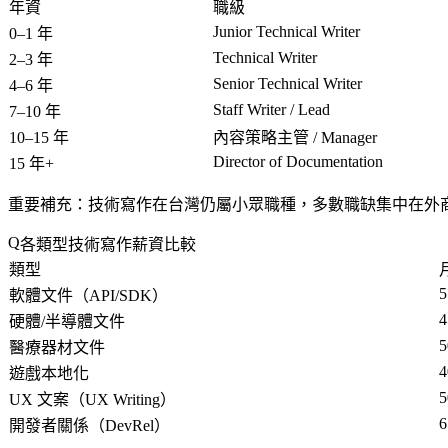
年資
職級
Junior Technical Writer
0–1 年
Technical Writer
2–3 年
Senior Technical Writer
4–6 年
Staff Writer / Lead
7–10 年
10–15 年
內容策略主管 / Manager
Director of Documentation
15 年+
重要補充
：技術寫作在台灣仍屬小眾職種，多數職缺集中在外商
各類型技術寫作薪資比較
類型
5
軟體文件（API/SDK）
4
硬體/半導體文件
5
醫療器材文件
遊戲本地化
5
UX 文案（UX Writing）
6
開發者關係（DevRel）