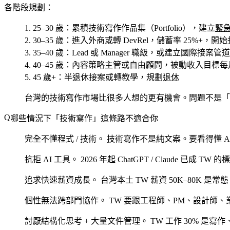
各階段規劃：
25–30 歲
：累積技術寫作作品集（Portfolio），建立
緊
30–35 歲
：進入外商或轉 DevRel，儲蓄率 25%+，開始
35–40 歲
：Lead 或 Manager 職級，或建立國際接案管道
40–45 歲
：內容策略主管或自由顧問，被動收入目標每月 
45 歲+
：半退休接案或轉教學，規劃
退休
台灣的技術寫作市場比很多人想的更有機會。問題不是「
哪些情況下「技術寫作」這條路不適合你
完全不懂程式 / 技術。
技術寫作不是純文案。要看得懂 API
抗拒 AI 工具。
2026 年起 ChatGPT / Claude 已成
追求快速薪資成長。
台灣本土 TW 薪資 50K–80K
個性無法跨部門協作。
TW 要跟工程師、PM、設計師
討厭結構化思考 + 大量文件管理。
TW 工作 30% 是