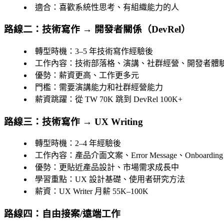
適合
：喜歡系統性思考、有組織能力的人
路線二：技術寫作 → 開發者關係（DevRel）
轉型時機
：3–5 年技術寫作經驗後
工作內容
：技術部落格、演講、社群經營、開發者體
優勢
：薪資更高、工作更多元
門檻
：需要演講能力和社群經營能力
薪資跳躍
：從 TW 70K 跳到 DevRel 100K+
路線三：技術寫作 → UX Writing
轉型時機
：2–4 年經驗後
工作內容
：產品介面文案、Error Message、Onboardin
優勢
：更貼近產品設計、市場需求成長中
學習重點
：UX 設計基礎、使用者研究方法
薪資
：UX Writer 月薪 55K–100K
路線四：自由接案/遠端工作