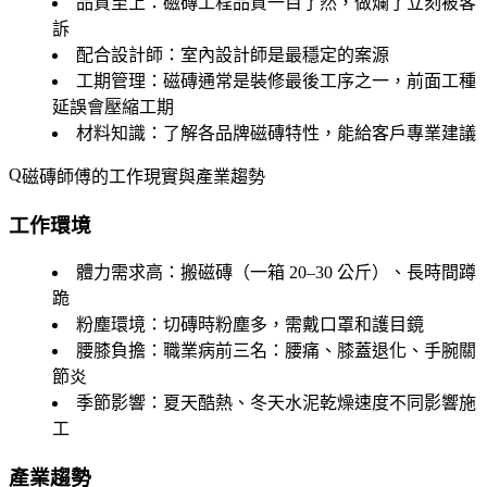
品質至上
：磁磚工程品質一目了然，做爛了立刻被客
訴
配合設計師
：室內設計師是最穩定的案源
工期管理
：磁磚通常是裝修最後工序之一，前面工種
延誤會壓縮工期
材料知識
：了解各品牌磁磚特性，能給客戶專業建議
磁磚師傅的工作現實與產業趨勢
工作環境
體力需求高
：搬磁磚（一箱 20–30 公斤）、長時間蹲
跪
粉塵環境
：切磚時粉塵多，需戴口罩和護目鏡
腰膝負擔
：職業病前三名：腰痛、膝蓋退化、手腕關
節炎
季節影響
：夏天酷熱、冬天水泥乾燥速度不同影響施
工
產業趨勢