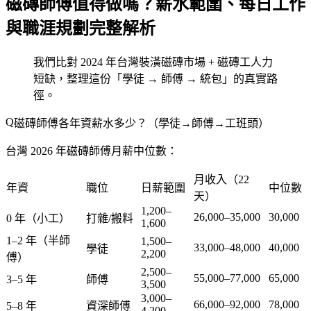
磁磚師傅值得做嗎？薪水範圍、每日工作
與職涯規劃完整解析
我們比對 2024 年台灣裝潢磁磚市場 + 磁磚工人力
短缺，整理這份「學徒 → 師傅 → 統包」的真實路
徑。
磁磚師傅各年資薪水多少？（學徒→師傅→工班頭）
台灣 2026 年磁磚師傅月薪中位數：
月收入（22
年資
職位
日薪範圍
中位數
天）
1,200–
26,000–35,000
30,000
0 年（小工）
打雜/搬料
1,600
1–2 年（半師
1,500–
33,000–48,000
40,000
學徒
2,200
傅）
2,500–
55,000–77,000
65,000
3–5 年
師傅
3,500
3,000–
66,000–92,000
78,000
5–8 年
資深師傅
4,200