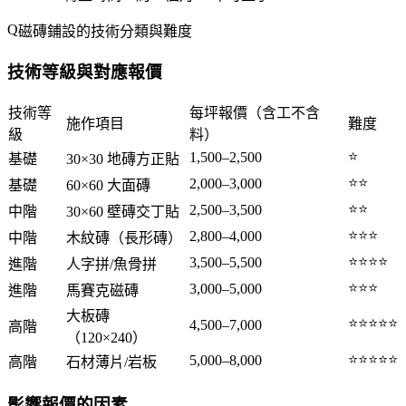
磁磚鋪設的技術分類與難度
技術等級與對應報價
技術等
每坪報價（含工不含
施作項目
難度
級
料）
⭐
1,500–2,500
基礎
30×30 地磚方正貼
⭐⭐
2,000–3,000
基礎
60×60 大面磚
⭐⭐
2,500–3,500
中階
30×60 壁磚交丁貼
⭐⭐⭐
2,800–4,000
中階
木紋磚（長形磚）
⭐⭐⭐⭐
3,500–5,500
進階
人字拼/魚骨拼
⭐⭐⭐
3,000–5,000
進階
馬賽克磁磚
大板磚
⭐⭐⭐⭐⭐
4,500–7,000
高階
（120×240）
⭐⭐⭐⭐⭐
5,000–8,000
高階
石材薄片/岩板
影響報價的因素