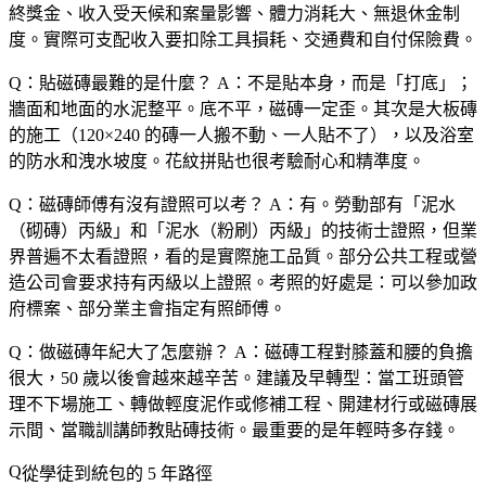
終獎金、收入受天候和案量影響、體力消耗大、無退休金制
度。實際可支配收入要扣除工具損耗、交通費和自付保險費。
Q：貼磁磚最難的是什麼？
A：不是貼本身，而是「打底」；
牆面和地面的水泥整平。底不平，磁磚一定歪。其次是大板磚
的施工（120×240 的磚一人搬不動、一人貼不了），以及浴室
的防水和洩水坡度。花紋拼貼也很考驗耐心和精準度。
Q：磁磚師傅有沒有證照可以考？
A：有。勞動部有「泥水
（砌磚）丙級」和「泥水（粉刷）丙級」的技術士證照，但業
界普遍不太看證照，看的是實際施工品質。部分公共工程或營
造公司會要求持有丙級以上證照。考照的好處是：可以參加政
府標案、部分業主會指定有照師傅。
Q：做磁磚年紀大了怎麼辦？
A：磁磚工程對膝蓋和腰的負擔
很大，50 歲以後會越來越辛苦。建議及早轉型：當工班頭管
理不下場施工、轉做輕度泥作或修補工程、開建材行或磁磚展
示間、當職訓講師教貼磚技術。最重要的是年輕時多存錢。
從學徒到統包的 5 年路徑