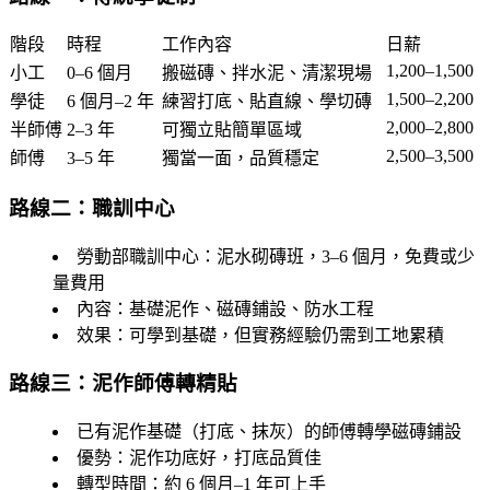
階段
時程
工作內容
日薪
1,200–1,500
小工
0–6 個月
搬磁磚、拌水泥、清潔現場
1,500–2,200
學徒
6 個月–2 年
練習打底、貼直線、學切磚
2,000–2,800
半師傅
2–3 年
可獨立貼簡單區域
2,500–3,500
師傅
3–5 年
獨當一面，品質穩定
路線二：職訓中心
勞動部職訓中心
：泥水砌磚班，3–6 個月，免費或少
量費用
內容
：基礎泥作、磁磚鋪設、防水工程
效果
：可學到基礎，但實務經驗仍需到工地累積
路線三：泥作師傅轉精貼
已有泥作基礎（打底、抹灰）的師傅轉學磁磚鋪設
優勢：泥作功底好，打底品質佳
轉型時間：約 6 個月–1 年可上手