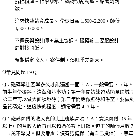
抗拒粉塵 + 化學藥水。
磁磚切割粉塵 + 黏著劑刺
激。
追求快速薪資成長。
學徒日薪 1,500–2,200，師傅
3,500–6,000。
不擅長與設計師 + 業主協調。
磁磚施工要跟設計
師對接圖紙。
預期穩定收入。
案件制 + 淡旺季差距大。
常見問題 FAQ
Q：磁磚學徒要學多久才能獨當一面？
A：一般需要 3–5 年。
前半年學搬料、清潔和基本功；第一年開始練習貼簡單區域；
第二年可以做大面積地磚；第三年開始做壁磚和浴室。要做到
品質穩定、速度快的程度，通常需要 4–5 年。
Q：磁磚師傅的收入真的比上班族高嗎？
A：資深師傅（5 年
以上）的月收入確實可以超過多數上班族。包工的師傅月收 7
–15 萬不罕見。但要考慮：沒有勞健保（需自己投保）、無年