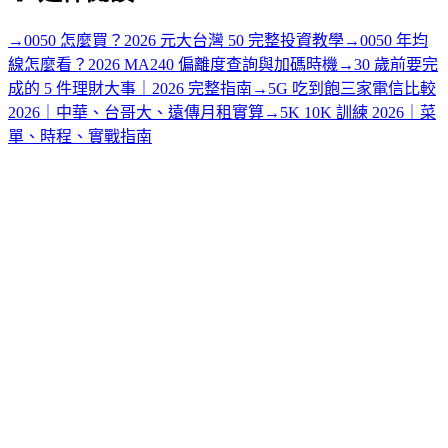
→
0050 怎麼買？2026 元大台灣 50 完整投資教學
→
0050 年均
線怎麼看？2026 MA240 偏離度查詢與加碼時機
→
30 歲前要完
成的 5 件理財大事｜2026 完整指南
→
5G 吃到飽三家電信比較
2026｜中華、台哥大、遠傳月租實算
→
5K 10K 訓練 2026｜菜
單、時程、實戰指南