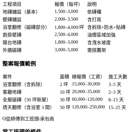
工程項目
報價（每坪）
說明
1,500–3,000
地磚鋪設（基本）
依磚種
2,000–3,500
壁磚鋪設
含打底
浴室翻修（磁磚部分）
1,800–4,000/坪
含拆除+防水+貼磚
2,500–4,000
廚房壁磚
油煙區域加強
1,800–3,000
陽台地磚
含洩水坡度
3,000–5,000
外牆磁磚
需搭鷹架
整案報價範例
案件
面積
總報價（工資）
施工天數
15,000–30,000
浴室翻修（含拆除）
2 坪
3–5 天
20,000–35,000
客廳地磚
10 坪
2–3 天
60,000–120,000
全屋磁磚（30 坪新屋）
30 坪
8–15 天
120,000–250,000
透天翻修（含浴室 3 間）
50 坪
15–25 天
從師傅到工班頭/承包商
當工班頭的條件