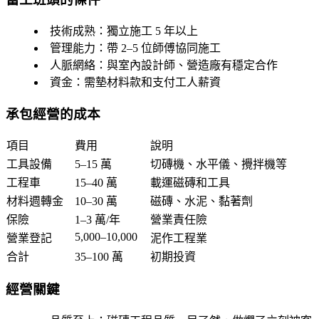
技術成熟
：獨立施工 5 年以上
管理能力
：帶 2–5 位師傅協同施工
人脈網絡
：與室內設計師、營造廠有穩定合作
資金
：需墊材料款和支付工人薪資
承包經營的成本
項目
費用
說明
工具設備
5–15 萬
切磚機、水平儀、攪拌機等
工程車
15–40 萬
載運磁磚和工具
材料週轉金
10–30 萬
磁磚、水泥、黏著劑
保險
1–3 萬/年
營業責任險
5,000–10,000
營業登記
泥作工程業
合計
35–100 萬
初期投資
經營關鍵