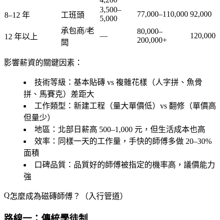
3,500–
77,000–110,000
92,000
8–12 年
工班頭
5,000
承包商/老
80,000–
—
120,000
12 年以上
200,000+
闆
影響薪資的關鍵因素：
技術等級
：基本貼磚 vs 複雜花樣（人字拼、魚骨
拼、馬賽克）差距大
工作類型
：新建工程（量大單價低）vs 翻修（單價高
但量少）
地區
：北部日薪高 500–1,000 元，但生活成本也高
效率
：同樣一天的工作量，手快的師傅多做 20–30%
面積
口碑品質
：品質好的師傅被指定的機率高，議價能力
強
怎麼成為磁磚師傅？（入行管道）
路線一：傳統學徒制