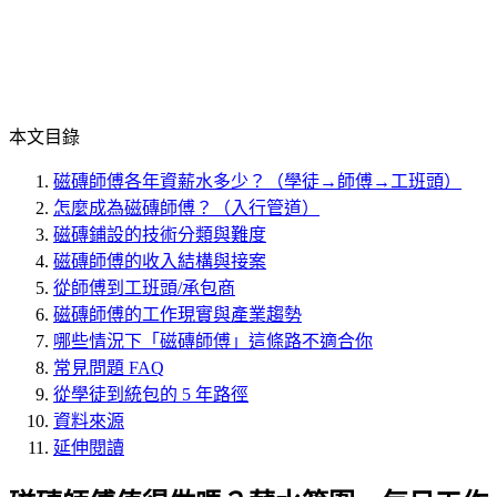
本文目錄
磁磚師傅各年資薪水多少？（學徒→師傅→工班頭）
怎麼成為磁磚師傅？（入行管道）
磁磚鋪設的技術分類與難度
磁磚師傅的收入結構與接案
從師傅到工班頭/承包商
磁磚師傅的工作現實與產業趨勢
哪些情況下「磁磚師傅」這條路不適合你
常見問題 FAQ
從學徒到統包的 5 年路徑
資料來源
延伸閱讀