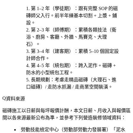
第 1–2 年（學徒期）
：跟有完整 SOP 的磁
磚師父入行。前半年練基本切割 + 上漿 + 鋪
設。
第 2–3 年（師傅期）
：累積各類技法（
衛
浴、廚房、客廳、外牆、馬賽克、大理
石
）。
第 3–4 年（建客期）
：累積 5–10 個固定設
計師合作。
第 4–5 年（統包期）
：跨入泥作 + 磁磚 +
防水的小型統包工程。
長期規劃
：考慮
走精品磁磚（大理石、進
口磁磚）/ 走防水抓漏 / 走商業空間裝潢
。
資料來源
磁磚施工以日薪與每坪報價計酬，本文日薪、月收入與報價區
間以各來源最新公布為準，並參考下列營造裝修領域資料：
勞動技能檢定中心（勞動部勞動力發展署）「泥水