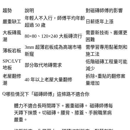
趨勢
說明
對磁磚師傅的影響
年輕人不入行，師傅平均年齡
嚴重缺工
日薪逐年上漲
超過 50 歲
大板磚風
需要新技術、搬運更
80×80、120×240 大板磚流行
潮
困難
3mm 超薄岩板成為高端市場
需學習專用黏著劑和
薄板岩板
新寵
施工法
SPC/LVT
低階磁磚工程量可能
部分取代地磚需求
地板
減少
老屋翻修
拆除+重貼的翻修案
40 年以上老屋大量翻修
潮
量增加
哪些情況下「磁磚師傅」這條路不適合你
體力不適合長時間蹲下 + 搬重磁磚。
磁磚師傅每
天蹲下抹漿 + 切磁磚。腰背、膝蓋、手腕職業病
嚴重。