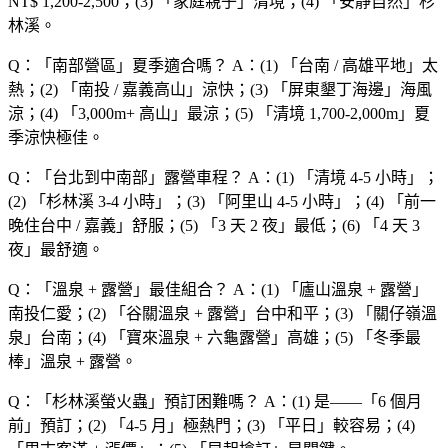
NT$ 1,200-2,500；(3) 「
家庭親子
」清境；(4) 「
安靜自然
」杉
林溪。
Q：「
南部營區
」夏季適合嗎？
A：(1) 「
台南 / 高雄平地
」太
熱；(2) 「
南投 / 嘉義高山
」涼快；(3) 「
屏東墾丁海邊
」海風
涼；(4) 「
3,000m+ 高山
」最涼；(5) 「
清境 1,700-2,000m
」夏
季涼快極佳。
Q：「
台北到中南部
」露營車程？
A：(1) 「
清境 4-5 小時
」；
(2) 「
杉林溪 3-4 小時
」；(3) 「
阿里山 4-5 小時
」；(4) 「
前一
晚住台中 / 嘉義
」舒服；(5) 「
3 天 2 夜
」最低；(6) 「
4 天 3
夜
」最舒適。
Q：「
溫泉 + 露營
」最佳組合？
A：(1) 「
廬山溫泉 + 露營
」
南投仁愛；(2) 「
谷關溫泉 + 露營
」台中和平；(3) 「
關仔嶺溫
泉
」台南；(4) 「
寶來溫泉 + 六龜露營
」高雄；(5) 「
冬季最
棒
」溫泉 + 露營。
Q：「
杉林溪螢火蟲
」預訂困難嗎？
A：(1) 是——「
6 個月
前
」預訂；(2) 「
4-5 月
」極熱門；(3) 「
平日
」較容易；(4)