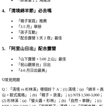
「
屏東墾丁
」海風涼
4. 「
清境綿羊節
」必去嗎
「
親子家庭
」推薦
「
3-5 月
」舉辦
「
孩子互動
」
「
配合露營 3 天 2 夜
」最佳
5. 「
阿里山日出
」配合露營
「
山下露營 + 5:00 上山
」最佳
「
祝山觀景台
」日出
「
4-6 月日出最美
」
常見問題
Q：「
清境 vs 杉林溪
」哪個好？
A：(1) 清境：(a) 「
綿羊 + 高
山 + 歐式風格
」；(b) 「
親子 + 浪漫
」；(c) NT$ 1,500-3,000；
(2) 杉林溪：(a) 「
螢火蟲 + 杉林
」；(b) 「
自然 + 寧靜
」；(c)