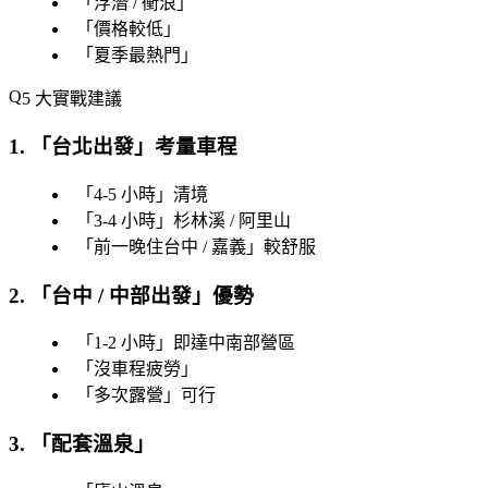
「
浮潛 / 衝浪
」
「
價格較低
」
「
夏季最熱門
」
5 大實戰建議
1. 「
台北出發
」考量車程
「
4-5 小時
」清境
「
3-4 小時
」杉林溪 / 阿里山
「
前一晚住台中 / 嘉義
」較舒服
2. 「
台中 / 中部出發
」優勢
「
1-2 小時
」即達中南部營區
「
沒車程疲勞
」
「
多次露營
」可行
3. 「
配套溫泉
」