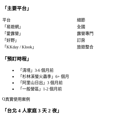
「
主要平台
」
平台
細節
「
易遊網
」
全國
「
愛露營
」
露營專門
「
好野
」
訂房
「
KKday / Klook
」
旅遊整合
「
預訂時程
」
「
清境
」3-6 個月前
「
杉林溪螢火蟲季
」6+ 個月
「
阿里山日出
」3 個月前
「
一般營區
」1-2 個月前
真實使用案例
「
台北 4 人家庭 3 天 2 夜
」