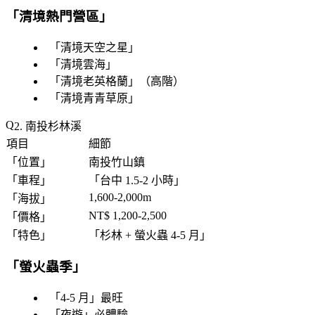
「
清境熱門營區
」
「
清境天空之星
」
「
清境雲海
」
「
清境老英格蘭
」（高階）
「
清境青青草原
」
2. 南投杉林溪
項目
細節
「
位置
」
南投竹山鎮
「
車程
」
「
台中 1.5-2 小時
」
1,600-2,000m
「
海拔
」
NT$ 1,200-2,500
「
價格
」
「
特色
」
「
杉林 + 螢火蟲 4-5 月
」
「
螢火蟲季
」
「
4-5 月
」最旺
「
夜遊
」必體驗