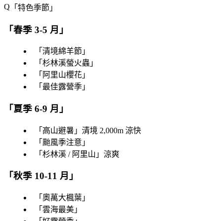
「
特色季節
」
「
春季 3-5 月
」
「
清境綿羊節
」
「
杉林溪螢火蟲
」
「
阿里山櫻花
」
「
最佳露營季
」
「
夏季 6-9 月
」
「
高山避暑
」清境 2,000m 涼快
「
颱風季注意
」
「
杉林溪 / 阿里山
」涼爽
「
秋季 10-11 月
」
「
奧萬大楓葉
」
「
雲海最美
」