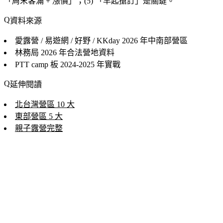
「
周末客滿 + 漲價
」；(5) 「
早起搶訂
」是關鍵。
資料來源
愛露營 / 易遊網 / 好野 / KKday
2026 年中南部營區
林務局
2026 年合法營地資料
PTT camp 板
2024-2025 年實戰
延伸閱讀
北台灣營區 10 大
東部營區 5 大
親子露營完整