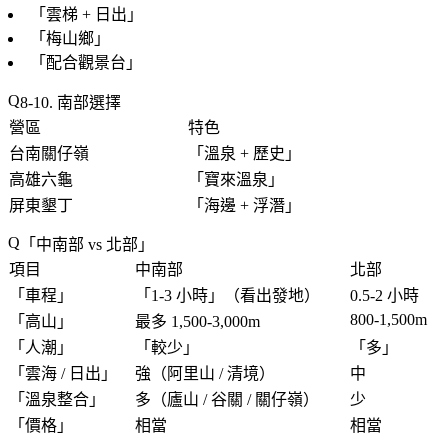
「
雲梯 + 日出
」
「
梅山鄉
」
「
配合觀景台
」
8-10. 南部選擇
營區
特色
台南關仔嶺
「
溫泉 + 歷史
」
高雄六龜
「
寶來溫泉
」
屏東墾丁
「
海邊 + 浮潛
」
「
中南部 vs 北部
」
項目
中南部
北部
「
車程
」
「
1-3 小時
」（看出發地）
0.5-2 小時
800-1,500m
「
高山
」
最多 1,500-3,000m
「
人潮
」
「
較少
」
「
多
」
「
雲海 / 日出
」
強
（阿里山 / 清境）
中
「
溫泉整合
」
多（廬山 / 谷關 / 關仔嶺）
少
「
價格
」
相當
相當