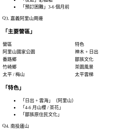
「
預訂困難
」3-6 個月前
3. 嘉義阿里山周邊
「
主要營區
」
營區
特色
阿里山國家公園
神木 + 日出
番路鄉
鄒族文化
竹崎鄉
茶園風景
太平 / 梅山
太平雲梯
「
特色
」
「
日出 + 雲海
」（阿里山）
「
4-6 月山櫻 / 茶花
」
「
鄒族原住民文化
」
4. 南投廬山