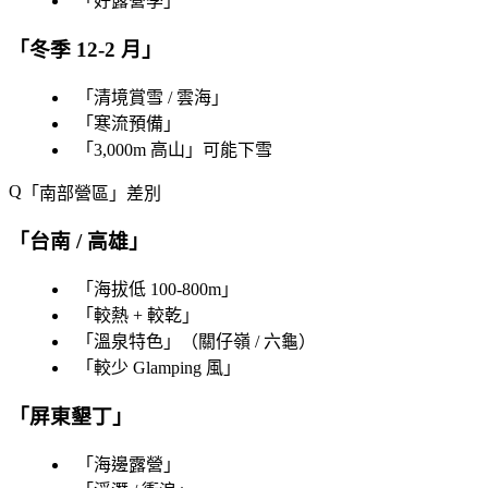
「
好露營季
」
「
冬季 12-2 月
」
「
清境賞雪 / 雲海
」
「
寒流預備
」
「
3,000m 高山
」可能下雪
「
南部營區
」差別
「
台南 / 高雄
」
「
海拔低 100-800m
」
「
較熱 + 較乾
」
「
溫泉特色
」（關仔嶺 / 六龜）
「
較少 Glamping 風
」
「
屏東墾丁
」
「
海邊露營
」