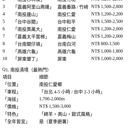
3
NT$ 1,500-2,800
「
嘉義阿里山周邊
」
嘉義番路 / 竹崎
4
NT$ 1,200-2,200
「
南投廬山
」
南投仁愛
5
NT$ 1,500-2,500
「
台中谷關
」
台中和平
6
NT$ 1,200-2,000
「
南投奧萬大
」
南投仁愛
7
NT$ 1,200-2,000
「
嘉義太平雲梯
」
嘉義梅山
8
NT$ 800-1,500
「
台南關仔嶺
」
台南白河
9
NT$ 1,000-1,800
「
高雄六龜
」
高雄六龜
10
NT$ 1,000-2,000
「
屏東墾丁
」
屏東
1. 南投清境（最熱門）
項目
細節
「
位置
」
南投仁愛鄉
「
車程
」
「
台北 4-5 小時 / 台中 2-3 小時
」
1,700-2,000m
「
海拔
」
NT$ 1,500-3,000
「
價格
」
「
特色
」
「
綿羊 + 高山 + 歐式風格
」
「
全年皆宜
」
是（夏季避暑）