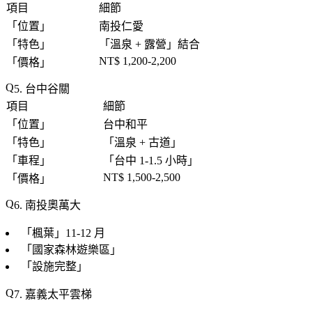
項目
細節
「
位置
」
南投仁愛
「
特色
」
「
溫泉 + 露營
」結合
NT$ 1,200-2,200
「
價格
」
5. 台中谷關
項目
細節
「
位置
」
台中和平
「
特色
」
「
溫泉 + 古道
」
「
車程
」
「
台中 1-1.5 小時
」
NT$ 1,500-2,500
「
價格
」
6. 南投奧萬大
「
楓葉
」11-12 月
「
國家森林遊樂區
」
「
設施完整
」
7. 嘉義太平雲梯