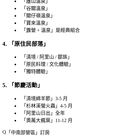
「
廬山溫泉
」
「
谷關溫泉
」
「
關仔嶺溫泉
」
「
寶來溫泉
」
「
露營 + 溫泉
」是經典組合
4. 「
原住民部落
」
「
清境 / 阿里山 / 鄒族
」
「
原民料理 / 文化體驗
」
「
獨特體驗
」
5. 「
節慶活動
」
「
清境綿羊節
」3-5 月
「
杉林溪螢火蟲
」4-5 月
「
阿里山日出
」全年
「
奧萬大楓葉
」11-12 月
「
中南部營區
」訂房