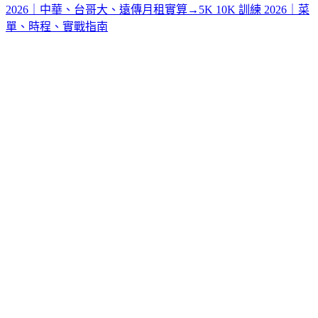
2026｜中華、台哥大、遠傳月租實算
→
5K 10K 訓練 2026｜菜
單、時程、實戰指南