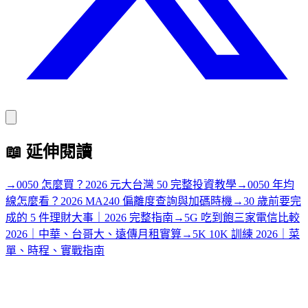
📖
延伸閱讀
→
0050 怎麼買？2026 元大台灣 50 完整投資教學
→
0050 年均
線怎麼看？2026 MA240 偏離度查詢與加碼時機
→
30 歲前要完
成的 5 件理財大事｜2026 完整指南
→
5G 吃到飽三家電信比較
2026｜中華、台哥大、遠傳月租實算
→
5K 10K 訓練 2026｜菜
單、時程、實戰指南