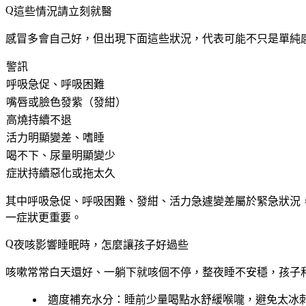
這些情況請立刻就醫
感冒多會自己好，但出現下面這些狀況，代表可能不只是單純
警訊
呼吸急促、呼吸困難
嘴唇或臉色發紫（發紺）
高燒持續不退
活力明顯變差、嗜睡
喝不下、尿量明顯變少
症狀持續惡化或拖太久
其中
呼吸急促、呼吸困難、發紺、活力急遽變差屬於緊急狀況
一症狀更重要。
夜咳影響睡眠時，怎麼讓孩子好過些
咳嗽常常白天還好、一躺下就咳個不停，整夜睡不安穩，孩子
適度補充水分
：睡前少量喝點水舒緩喉嚨，避免太冰