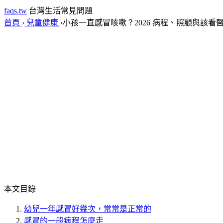
faqs.tw
台灣生活常見問題
首頁
›
兒童健康
›
小孩一直感冒咳嗽？2026 病程、照顧與該看
本文目錄
幼兒一年感冒好幾次，常常是正常的
感冒的一般病程怎麼走