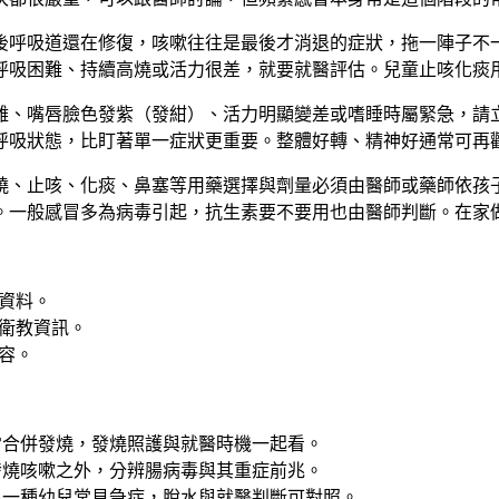
後呼吸道還在修復，咳嗽往往是最後才消退的症狀，拖一陣子不
呼吸困難、持續高燒或活力很差，就要就醫評估。兒童止咳化痰
難、嘴唇臉色發紫（發紺）、活力明顯變差或嗜睡時屬緊急，請
呼吸狀態，比盯著單一症狀更重要。整體好轉、精神好通常可再
燒、止咳、化痰、鼻塞等用藥選擇與劑量必須由醫師或藥師依孩
。一般感冒多為病毒引起，抗生素要不要用也由醫師判斷。在家
資料。
衛教資訊。
容。
常合併發燒，發燒照護與就醫時機一起看。
發燒咳嗽之外，分辨腸病毒與其重症前兆。
另一種幼兒常見急症，脫水與就醫判斷可對照。