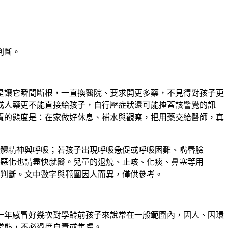
判斷。
是讓它瞬間斷根
，一直換醫院、要求開更多藥，不見得對孩子更
成人藥更不能直接給孩子，自行壓症狀還可能掩蓋該警覺的訊
責的態度是：在家做好休息、補水與觀察，把用藥交給醫師，真
體精神與呼吸；若孩子出現呼吸急促或呼吸困難、嘴唇臉
惡化也請盡快就醫。兒童的退燒、止咳、化痰、鼻塞等用
判斷。文中數字與範圍因人而異，僅供參考。
一年感冒好幾次對學齡前孩子來說常在一般範圍內，因人、因環
常態，不必過度自責或焦慮。