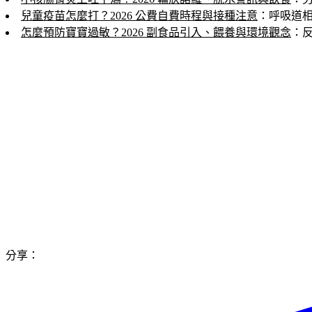
兒童疫苗怎麼打？2026 公費自費時程與接種注意
：呼吸道
怎麼預防寶寶過敏？2026 副食品引入、餵養與環境觀念
：
分享：