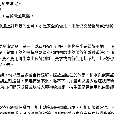
易加重咳嗽。
激。
力，要警覺並就醫。
施加上對呼吸的留意，才是安全的做法，用藥仍交給醫師或藥師
要釐清幾點。第一，
感冒多會自己好，藥物多半是緩解不適，不
兒
，兒童用藥的選擇與劑量必須由醫師或藥師依年齡體重決定，
，要不要用抗生素由醫師判斷，要求或自行使用都不對。比較負
壓下去。
議。幼兒感冒多會自行緩解，照護重點在於休息、補水與觀察整
請立刻送醫，高燒持續不退、喝不下、尿量明顯變少或症狀持續
勿自行購買成藥或以成人藥物給幼兒，抗生素是否使用也由醫師
免疫系統還在發展，加上幼兒園是團體環境，互相傳染很常見，
次都很嚴重，可以跟醫師討論，但頻繁感冒本身常是這個階段的