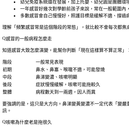
幼兒免疫系統
還在發展
，加上托嬰、幼兒園是團體環
一年感冒
好幾次
對學齡前孩子來說，常在一般範圍內
多數感冒會
自己慢慢好
，照護目標是緩解不適、撐過
理解「頻繁感冒常是這個階段的常態」，就比較不會每次都焦
感冒的一般病程怎麼走
知道感冒大致怎麼演變，能幫你判斷「現在這樣算不算正常」
階段
一般常見表現
初期
鼻水、鼻塞、喉嚨不適，可能發燒
中段
鼻涕變濃、咳嗽明顯
後段
症狀慢慢緩解，咳嗽可能拖較久
整體
病程數天到一兩週，因人而異
要強調的是，這只是大方向。鼻涕變黃變濃不一定代表「變嚴
訊。
咳嗽為什麼老是拖很久