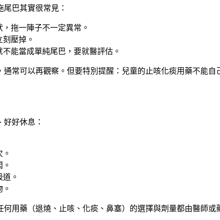
拖尾巴其實很常見：
狀，拖一陣子不一定異常。
立刻壓掉。
就不能當成單純尾巴，要就醫評估。
，通常可以再觀察。但要特別提醒：
兒童的止咳化痰用藥不能自
、好好休息：
次。
悶。
吸道。
物。
任何用藥（退燒、止咳、化痰、鼻塞）的選擇與劑量都由醫師或