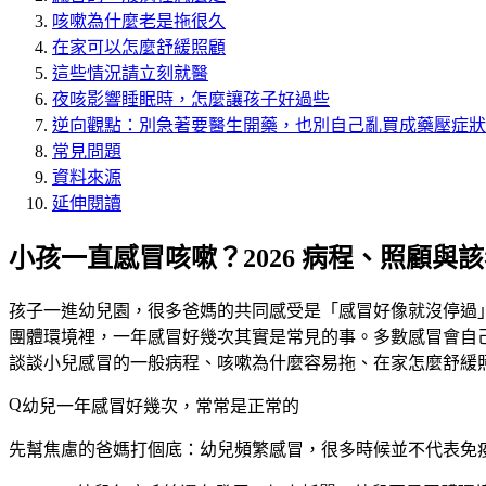
咳嗽為什麼老是拖很久
在家可以怎麼舒緩照顧
這些情況請立刻就醫
夜咳影響睡眠時，怎麼讓孩子好過些
逆向觀點：別急著要醫生開藥，也別自己亂買成藥壓症狀
常見問題
資料來源
延伸閱讀
小孩一直感冒咳嗽？2026 病程、照顧與
孩子一進幼兒園，很多爸媽的共同感受是「感冒好像就沒停過
團體環境裡，一年感冒好幾次其實是常見的事。多數感冒會自
談談小兒感冒的一般病程、咳嗽為什麼容易拖、在家怎麼舒緩
幼兒一年感冒好幾次，常常是正常的
先幫焦慮的爸媽打個底：幼兒頻繁感冒，很多時候並不代表免