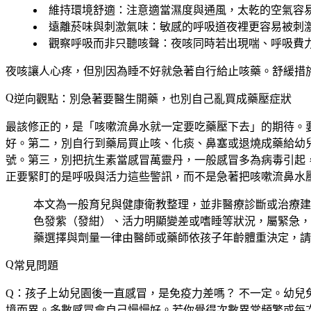
維持環境舒適
：注意適當濕度與通風，太乾的空氣容
遠離菸味與刺激氣味
：敏感的呼吸道夜裡更容易被刺
觀察呼吸而非只聽咳聲
：夜咳同時若出現喘、呼吸費
夜咳讓人心疼，但別因為睡不好就急著自行給止咳藥。舒緩措
逆向觀點：別急著要醫生開藥，也別自己亂買成藥壓症狀
最該修正的，是「咳嗽流鼻水就一定要吃藥壓下去」的期待。
好。第二，
別自行到藥局買止咳、化痰、鼻塞或退燒成藥給幼
號。第三，
別把抗生素當感冒萬靈丹
，一般感冒多為病毒引起
正要緊盯的是呼吸與活力這些警訊，而不是急著把咳嗽流鼻水
本文為一般育兒與健康衛教整理，並非醫療診斷或治療建
色發紫（發紺）、活力明顯變差或嗜睡等狀況，屬緊急，
藥選擇與劑量一律由醫師或藥師依孩子年齡體重決定，請
常見問題
Q：孩子上幼兒園後一直感冒，是免疫力差嗎？
不一定。幼兒
境而異。多數感冒會自己慢慢好。若你覺得次數異常頻繁或每