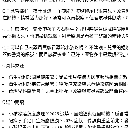
Q：感冒都好了為什麼還一直咳嗽？
咳嗽拖尾巴很常見。感冒
在好轉、精神活力都好，通常可以再觀察。但若咳嗽伴隨喘、
Q：什麼時候一定要帶孩子去看醫生？
出現呼吸急促或呼吸困
惡化拖太久，也請盡快就醫。判斷原則是看孩子整體的精神與
Q：可以自己去藥局買感冒藥給小孩吃嗎？
不建議。兒童的退
蓋該警覺的訊號。而且感冒多會自己好，藥物多半是緩解不適
資料來源
衛生福利部國民健康署：兒童常見疾病與居家照護相關衛教
衛生福利部疾病管制署：呼吸道感染與兒童傳染病防治相關
台灣兒科醫學會：兒童上呼吸道感染與咳嗽照護公開衛教內
延伸閱讀
小孩發燒怎麼處理？2026 退燒、量體溫與就醫時機
：感冒
腸病毒手足口症怎麼照顧？2026 症狀、停課與重症前兆
：
小孩腸胃炎上吐下瀉？2026 輪狀諾羅、脫水警訊與飲食
：