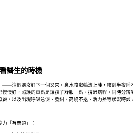
該看醫生的時機
」——這個還沒好下一個又來，鼻水咳嗽輪流上陣，咳到半夜睡
己慢慢好，照護的重點是讓孩子舒服一點、撐過病程，同時分辨
照顧，以及出現呼吸急促、發紺、高燒不退、活力差等狀況時該
疫力「有問題」：