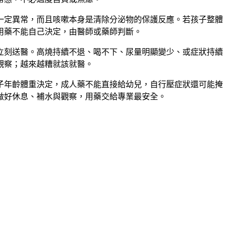
一定異常，而且咳嗽本身是清除分泌物的保護反應。若孩子整體
用藥不能自己決定，由醫師或藥師判斷。
立刻送醫。高燒持續不退、喝不下、尿量明顯變少、或症狀持續
觀察；越來越糟就該就醫。
子年齡體重決定，成人藥不能直接給幼兒，自行壓症狀還可能掩
做好休息、補水與觀察，用藥交給專業最安全。