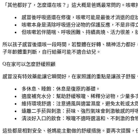
「其他都好了，怎麼還在咳？」這大概是爸媽最常問的。咳嗽
感冒後
呼吸道還在修復
，咳嗽可能是最後才消退的症
咳嗽本身是
清除呼吸道分泌物的保護反應
，不是非得
但
咳嗽若伴隨喘、呼吸困難、持續高燒、活力很差
，
所以孩子感冒後還咳一段時間，若整體在好轉、精神活力都好
子年齡體重判斷，自行給藥可能不適合幼兒。
在家可以怎麼舒緩照顧
感冒沒有特效藥能讓它瞬間好，在家照護的重點是讓孩子舒服
多休息、睡飽
：休息是復原的基礎。
適度補充水分
：幫助舒緩喉嚨、稀釋分泌物，少量多
維持環境舒適
：注意通風與適當濕度，避免太乾或太
遠離二手菸與刺激
：菸味、強烈氣味會刺激敏感的呼
清淡好入口的飲食
：喉嚨不適時選溫和、不刺激的食
這些都是相對安全、爸媽能主動做的舒緩措施。要再次提醒，