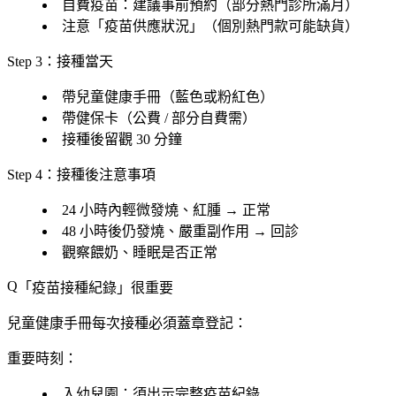
自費疫苗：建議
事前預約
（部分熱門診所滿月）
注意「
疫苗供應狀況
」（個別熱門款可能缺貨）
Step 3：接種當天
帶
兒童健康手冊
（藍色或粉紅色）
帶
健保卡
（公費 / 部分自費需）
接種後
留觀 30 分鐘
Step 4：接種後注意事項
24 小時內輕微發燒、紅腫 → 正常
48 小時後仍發燒、嚴重副作用 → 回診
觀察餵奶、睡眠是否正常
「
疫苗接種紀錄
」很重要
兒童健康手冊每次接種
必須蓋章登記
：
重要時刻
：
入幼兒園
：須出示完整疫苗紀錄