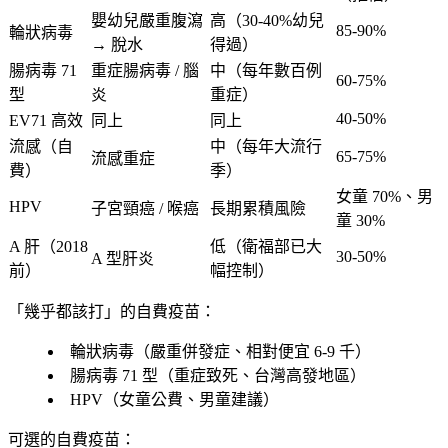
嬰幼兒嚴重腹瀉
高（30-40%幼兒
85-90%
輪狀病毒
→ 脫水
得過）
腸病毒 71
重症腸病毒 / 腦
中（每年數百例
60-75%
型
炎
重症）
40-50%
EV71 高效
同上
同上
流感（自
中（每年大流行
65-75%
流感重症
費）
季）
女童 70%
、男
HPV
子宮頸癌 / 喉癌
長期累積風險
童 30%
A 肝（2018
低（衛福部已大
30-50%
A 型肝炎
前）
幅控制）
「幾乎都該打」的自費疫苗：
輪狀病毒（嚴重併發症、相對便宜 6-9 千）
腸病毒 71 型（重症致死、台灣高發地區）
HPV（女童公費、男童建議）
可選的自費疫苗
：