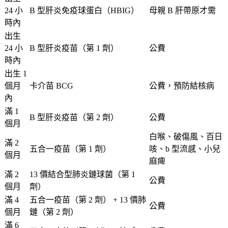
24 小
B 型肝炎免疫球蛋白（HBIG）
母親 B 肝帶原才需
時內
出生
24 小
B 型肝炎疫苗（第 1 劑）
公費
時內
出生 1
個月
卡介苗 BCG
公費，預防結核病
內
滿 1
B 型肝炎疫苗（第 2 劑）
公費
個月
白喉、破傷風、百日
滿 2
五合一疫苗（第 1 劑）
咳、b 型流感、小兒
個月
麻痺
滿 2
13 價結合型肺炎鏈球菌（第 1
公費
個月
劑）
滿 4
五合一疫苗（第 2 劑） + 13 價肺
公費
個月
鏈（第 2 劑）
滿 6