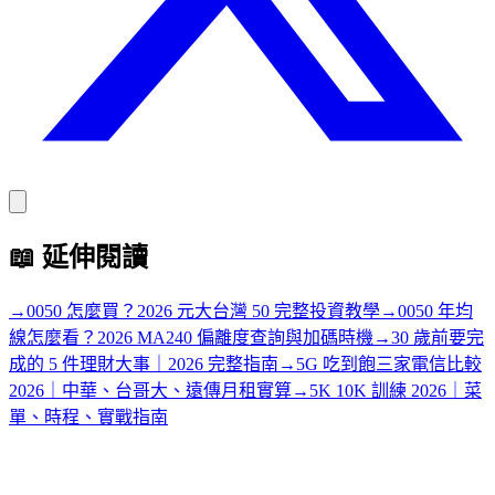
📖
延伸閱讀
→
0050 怎麼買？2026 元大台灣 50 完整投資教學
→
0050 年均
線怎麼看？2026 MA240 偏離度查詢與加碼時機
→
30 歲前要完
成的 5 件理財大事｜2026 完整指南
→
5G 吃到飽三家電信比較
2026｜中華、台哥大、遠傳月租實算
→
5K 10K 訓練 2026｜菜
單、時程、實戰指南