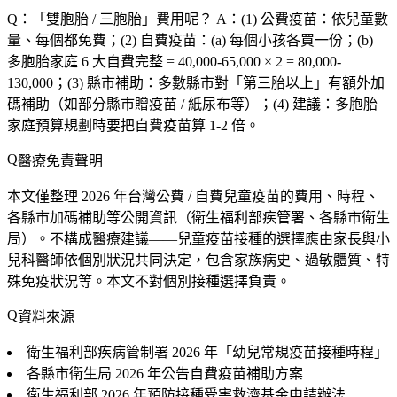
Q：「
雙胞胎 / 三胞胎
」費用呢？
A：(1)
公費疫苗
：依兒童數
量、每個都免費；(2)
自費疫苗
：(a) 每個小孩各買一份；(b)
多胞胎家庭 6 大自費完整 = 40,000-65,000 × 2 = 80,000-
130,000
；(3)
縣市補助
：多數縣市對「
第三胎以上
」有額外加
碼補助（如部分縣市贈疫苗 / 紙尿布等）；(4)
建議
：多胞胎
家庭預算規劃時要把自費疫苗算 1-2 倍。
醫療免責聲明
本文僅整理 2026 年台灣公費 / 自費兒童疫苗的費用、時程、
各縣市加碼補助等公開資訊（衛生福利部疾管署、各縣市衛生
局）。
不構成醫療建議
——兒童疫苗接種的選擇應由家長與小
兒科醫師依個別狀況共同決定，包含家族病史、過敏體質、特
殊免疫狀況等。本文不對個別接種選擇負責。
資料來源
衛生福利部疾病管制署
2026 年「
幼兒常規疫苗接種時程
」
各縣市衛生局
2026 年公告自費疫苗補助方案
衛生福利部
2026 年預防接種受害救濟基金申請辦法