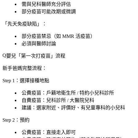
需與兒科醫師充分評估
部分疫苗可能改期或微調
「先天免疫缺陷」：
部分疫苗
禁忌
（如 MMR 活疫苗）
必須與醫師討論
嬰兒「
第一次打疫苗
」流程
新手爸媽完整流程：
Step 1：選擇接種地點
公費疫苗
：戶籍地衛生所 / 特約小兒科診所
自費疫苗
：兒科診所 / 大醫院兒科
建議
：選
家附近、評價好、有兒童專科
的小兒科
Step 2：預約
公費疫苗：直接走入即可