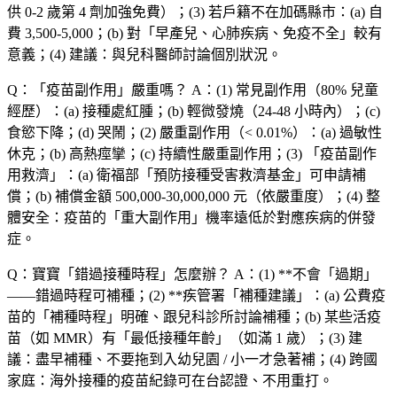
供 0-2 歲第 4 劑加強免費）；(3)
若戶籍不在加碼縣市
：(a) 自
費 3,500-5,000；(b) 對「
早產兒、心肺疾病、免疫不全
」較有
意義；(4)
建議
：與兒科醫師討論個別狀況。
Q：「
疫苗副作用
」嚴重嗎？
A：(1)
常見副作用
（80% 兒童
經歷）：(a) 接種處紅腫；(b) 輕微發燒（24-48 小時內）；(c)
食慾下降；(d) 哭鬧；(2)
嚴重副作用
（< 0.01%）：(a) 過敏性
休克；(b) 高熱痙攣；(c) 持續性嚴重副作用；(3) 「疫苗副作
用救濟」：(a) 衛福部「預防接種受害救濟基金」可申請補
償；(b) 補償金額 500,000-30,000,000 元（依嚴重度）；(4)
整
體安全
：疫苗的「重大副作用」機率遠低於對應疾病的併發
症。
Q：寶寶「
錯過接種時程
」怎麼辦？
A：(1) **不會「過期」
——錯過時程可補種；(2) **疾管署「補種建議」：(a) 公費疫
苗的「補種時程」明確、跟兒科診所討論補種；(b)
某些活疫
苗
（如 MMR）有「最低接種年齡」（如滿 1 歲）；(3)
建
議
：盡早補種、不要拖到入幼兒園 / 小一才急著補；(4)
跨國
家庭
：海外接種的疫苗紀錄可在台認證、不用重打。