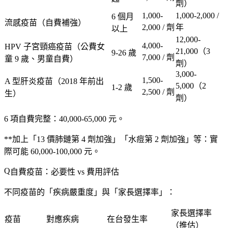
劑）
1,000-
1,000-2,000 /
6 個月
流感疫苗
（自費補強）
2,000 / 劑
年
以上
12,000-
4,000-
HPV 子宮頸癌疫苗
（公費女
21,000（3
9-26 歲
7,000 / 劑
童 9 歲、男童自費）
劑）
3,000-
1,500-
A 型肝炎疫苗
（2018 年前出
5,000（2
1-2 歲
2,500 / 劑
生）
劑）
6 項自費完整
：
40,000-65,000 元
。
**加上「
13 價肺鏈第 4 劑加強
」「
水痘第 2 劑加強
」等：實
際可能
60,000-100,000 元
。
自費疫苗：必要性 vs 費用評估
不同疫苗的「
疾病嚴重度
」與「
家長選擇率
」：
家長選擇率
疫苗
對應疾病
在台發生率
（推估）