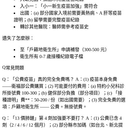
入小一
：「
小一新生疫苗加強
」需符合
出國
：(a) 部分國家入境前需要黃熱病、A 肝等疫苗
證明；(b) 留學需要完整疫苗紀錄
轉診其他醫院
：醫師需參考疫苗史
遺失了怎麼辦
：
至「
戶籍地衛生所
」申請補發（300-500 元）
衛生所有 0-7 歲接種紀錄電子檔
常見問題
Q：「
公費疫苗
」真的完全免費嗎？
A：(1)
疫苗本身免費
——衛福部公費購買；(2)
可能要付的費用
：(a)
特約小兒科診
所掛號費
100-300；(b)
健保部分負擔
（部分項目）；(c) 「接
種證明」費**：50-200 / 份（如出國需要）；(3)
完全免費
的選
項：
戶籍地衛生所
—— 公費 + 無掛號費。
Q：「
13 價肺鏈
」第 4 劑加強要不要打？
A：(1)
公費已含 4
劑
（2 / 4 / 6 / 12 個月）；(2)
部分縣市加碼
（如台北、新北提