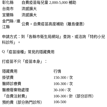
彰化縣
自費疫苗每兒童 2,000-5,000 補助
台南市
流感擴大
宜蘭縣
流感擴大
金門縣 / 連
公費 + 自費疫苗高度補助（離島優惠）
江縣
申請方式
：到「
各縣市衛生局網站
」查詢、或洽詢「
特約小兒
科診所
」。
「
疫苗接種
」常見的隱藏費用
打疫苗不只「
疫苗本身
」：
隱藏費用
行情
掛號費
150-300 / 次
醫師診療費
100-300 / 次
醫療廢棄物處理
30-100 / 次
「自費注射費」
100-300 / 針（部分診所）
100-500
預約費
（部分熱門診所）