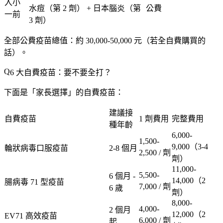
入小
水痘（第 2 劑） + 日本腦炎（第
公費
一前
3 劑）
全部公費疫苗總值
：約 30,000-50,000 元（若全自費購買的
話）。
6 大自費疫苗：要不要全打？
下面是「
家長選擇
」的自費疫苗：
建議接
自費疫苗
1 劑費用
完整費用
種年齡
6,000-
1,500-
9,000（3-4
輪狀病毒口服疫苗
2-8 個月
2,500 / 劑
劑）
11,000-
5,500-
6 個月 -
14,000（2
腸病毒 71 型疫苗
7,000 / 劑
6 歲
劑）
8,000-
4,000-
2 個月
12,000（2
EV71 高效疫苗
6,000 / 劑
起