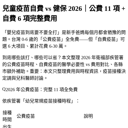
兒童疫苗自費 vs 健保 2026｜公費 11 項 +
自費 6 項完整費用
「
嬰兒疫苗到底要不要全打
」是新手爸媽每個月都會猶豫的問
題。台灣 0-6 歲的「
公費疫苗
」全免費——但「
自費疫苗
」可
選 6 大項目、累計花費
6-30 萬
。
到底哪些該打、哪些可以省？本文整理 2026 年衛福部疾管署
的公費疫苗時程、自費疫苗的醫學必要性 vs 費用對比、各縣
市額外補助。
重要
：本文只整理費用與時程資訊，
疫苗接種決
定請與兒科醫師討論
。
2026 年公費疫苗：完整 11 項全免費
依疾管署「
幼兒常規疫苗接種時程
」：
接種
公費疫苗
說明
時間
出生