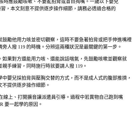
力咳時應鼓勵咳嗽、不要亂拍背或盲目掏嘴。一歲以下嬰兒
際練習，本文刻意不提供逐步操作細節，請務必透過合格的
就鼓勵他用力咳並密切觀察，這時不要急著拍背或把手伸進嘴裡
人撥 119 的時機。分辨這兩種狀況是最關鍵的第一步。
。如果對方還能用力咳、還能說話喘氣，先鼓勵咳嗽並觀察就
手練習，同時施行時就要請人撥 119。
學中嬰兒採拍背與壓胸交替的方式，而不是成人式的腹部推擠，
文不提供逐步操作細節。
9 已在線上、打開擴音讓派遣員引導。過程中若異物自己跑到嘴
R 要一起學的原因。