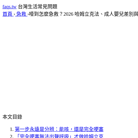
faqs.tw
台灣生活常見問題
首頁
›
急救
›
噎到怎麼急救？2026 哈姆立克法、成人嬰兒差別
本文目錄
第一步永遠是分辨：能咳，還是完全哽塞
「完全哽塞無法出聲呼吸」才做哈姆立克