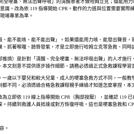
有「完全哽塞、無法出聲呼吸」的清醒患者才做哈姆立克；還能用
識，改為依 119 指導開始 CPR。動作的力道與位置需要實
與現場專業為準。
吸、能不能咳、能不能出聲」。如果還能用力咳、能發出聲音，
、抓著喉嚨、臉唇發紫，才是立即施行哈姆立克等急救、同時請旁
部推擠）是針對「清醒、完全哽塞、無法呼吸出聲」的人才施行
本文刻意不提供逐步操作細節，請務必透過正式急救課程學習並親
。一歲以下嬰兒和較大兒童、成人的哽塞急救方式不同，一般教
制都不同，必須透過合格急救課程親手練過才知道怎麼拿捏，本
立即依 119 線上指導開始 CPR（胸部按壓），並確認 11
。持續到救護人員抵達或對方恢復呼吸，這也是哽塞急救和 CP
容。