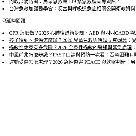
內政部消防署：民眾急救與 119 緊急救護宣導資訊。
台灣急救加護醫學會：哽塞與呼吸道急症相關公開衛教資料
延伸閱讀
CPR 怎麼做？2026 心肺復甦術步驟、AED 與叫叫CABD 
孩子噎到、燙傷怎麼辦？2026 兒童急救與哈姆立克觀念
：
過敏性休克有多危險？2026 全身性過敏的警訊與緊急處理
中風前兆怎麼辨識？FAST 口訣與預防一次看
：吞嚥困難有
運動受傷怎麼處理？2026 急性傷害 PEACE 與就醫判斷
：另