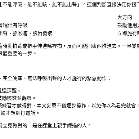
能不能呼吸、能不能咳、能不能出聲」。這個判斷直接決定你接
大方向
會喘但有呼吸
鼓勵他用
出聲、抓喉嚨、臉唇發紫
立即施行
這時亂拍背或把手伸進嘴裡掏，反而可能把東西推進去。一旦變
件事最重要的一步。
、完全哽塞、無法呼吸出聲的人
才施行的緊急動作：
且還清醒。
鼓勵咳嗽並觀察。
際練習才做得對，
本文刻意不寫逐步操作
，以免你以為看完就會
一輪才想到打電話。
姆立克做對的，是在課堂上親手練過的人。