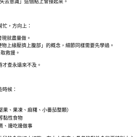
「失去意識」這個點上會接起來。
幫忙，方向上：
發現就盡量做。
硬物上緣壓擠上腹部」的概念，細節同樣需要先學過。
爭取救援。
時才查永遠來不及。
些時候：
堅果、果凍、麻糬、小番茄整顆）
等黏性食物
嚥、邊吃邊做事