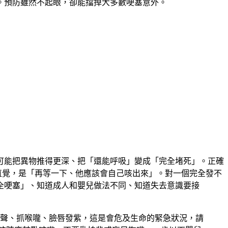
。預防雖然不起眼，卻能擋掉大多數哽塞意外。
可能把異物推得更深、把「還能呼吸」變成「完全堵死」。正確
險直覺，是「再等一下、他應該會自己咳出來」。對一個完全發不
全哽塞」、知道成人和嬰兒做法不同、知道失去意識要接
聲、抓喉嚨、臉唇發紫，這是會危及生命的緊急狀況，請