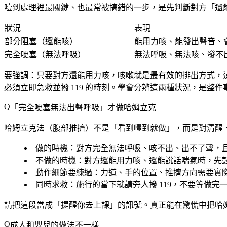
噎到處理裡最關鍵、也最常被搞錯的一步，是先判斷對方「還
狀況
表現
部分阻塞（還能咳）
能用力咳、能發出聲音、
完全哽塞（無法呼吸）
無法呼吸、無法咳、發不
要強調：
只要對方還能用力咳，咳嗽就是最有效的排出方式
，
必須立即急救並撥 119 的時刻。學會分辨這兩種狀況，是整
「完全哽塞無法出聲呼吸」才做哈姆立克
哈姆立克法（腹部推擠）不是「看到噎到就做」，而是
對清醒
做的時機
：對方完全無法呼吸、咳不出、出不了聲，
不做的時機
：對方還能用力咳、還能說話喘氣時，先
動作細節要練過
：力道、手的位置、推擠方向需要實
同時求救
：施行的當下就請旁人撥 119，不要等做完
請把這段當成「提醒你去上課」的訊號。真正能在驚慌中把哈
成人和嬰兒的做法不一樣