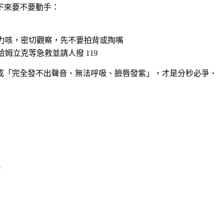
下來要不要動手：
力咳，密切觀察，先不要拍背或掏嘴
哈姆立克等急救並請人撥 119
成「完全發不出聲音、無法呼吸、臉唇發紫」，才是分秒必爭、
。