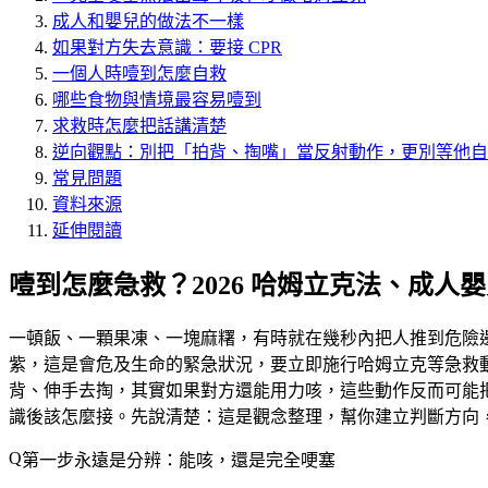
成人和嬰兒的做法不一樣
如果對方失去意識：要接 CPR
一個人時噎到怎麼自救
哪些食物與情境最容易噎到
求救時怎麼把話講清楚
逆向觀點：別把「拍背、掏嘴」當反射動作，更別等他自
常見問題
資料來源
延伸閱讀
噎到怎麼急救？2026 哈姆立克法、成人
一頓飯、一顆果凍、一塊麻糬，有時就在幾秒內把人推到危險
紫，這是會危及生命的緊急狀況，要立即施行哈姆立克等急救動作
背、伸手去掏，其實如果對方還能用力咳，這些動作反而可能
識後該怎麼接。先說清楚：
這是觀念整理，幫你建立判斷方向
第一步永遠是分辨：能咳，還是完全哽塞