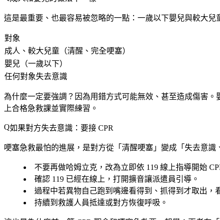
這是最重要、也最容易被忽略的一點：
一歲以下嬰兒與較大兒
對象
成人、較大兒童（清醒、完全哽塞）
嬰兒（一歲以下）
任何對象失去意識
為什麼一定要強調？因為
用錯方式可能無效、甚至造成傷害
。
上合格急救課並實際練習。
如果對方失去意識：要接 CPR
哽塞急救最怕的進展，是對方從「清醒哽塞」變成「失去意識
不要再做哈姆立克
，改為立即依 119 線上指導開始 
確認 119 已經在線上
，打開擴音讓派遣員引導。
過程中若異物自己跑到嘴邊看得到、抓得到
才取出，
持續到救護人員抵達
或對方恢復呼吸。