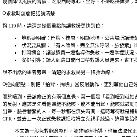
幾個降低風險的習慣：吃東西時專心、坐好、不邊吃邊說笑；
求救時怎麼把話講清楚
撥 119 時，講清楚幾個重點能讓救援更快到位：
地點要明確
：門牌、樓層、明顯地標，公共場所講清
狀況要具體
：「有人噎到、完全無法呼吸、臉發紫」
打開擴音
：讓派遣員一邊指導你急救、一邊掌握狀況
安排引導
：請人到路口或門口帶救護人員進來，省下
說不出話的患者旁邊，清楚的求救是另一條救命線。
逆向觀點：別把「拍背、掏嘴」當反射動作，更別等他自己
關於噎到，最該修正的有兩個直覺。第一個是「看到噎到就拍
的反射，應該是
先看他還能不能咳、能不能出聲
，能咳就鼓勵
出聲、臉唇發紫的人，每一秒都在流失時間，這時等待就是錯
CPR，並去上一次正式急救課把哈姆立克親手練過。這篇能給
本文為一般急救觀念整理，並非醫療指導，也無法取代正