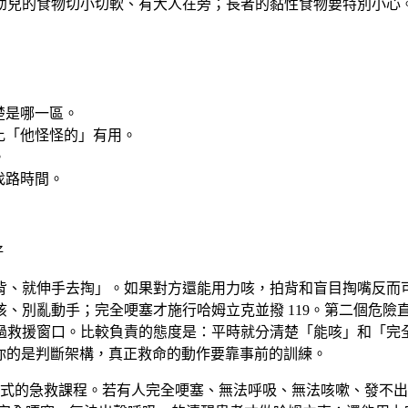
幼兒的食物切小切軟、有大人在旁；長者的黏性食物要特別小心
楚是哪一區。
比「他怪怪的」有用。
。
找路時間。
好
背、就伸手去掏」。如果對方還能用力咳，拍背和盲目掏嘴反而
咳、別亂動手；完全哽塞才施行哈姆立克並撥 119。第二個危
過救援窗口。比較負責的態度是：平時就分清楚「能咳」和「完
你的是判斷架構，真正救命的動作要靠事前的訓練。
式的急救課程。若有人完全哽塞、無法呼吸、無法咳嗽、發不出