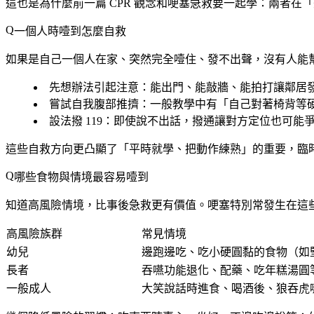
這也是為什麼前一篇 CPR 觀念和哽塞急救要一起學：兩者在
一個人時噎到怎麼自救
如果是自己一個人在家、突然完全噎住、發不出聲，沒有人能
先想辦法引起注意
：能出門、能敲牆、能拍打讓鄰居
嘗試自我腹部推擠
：一般教學中有「自己對著椅背等
設法撥 119
：即使說不出話，撥通讓對方定位也可能
這些自救方向更凸顯了「平時就學、把動作練熟」的重要，臨
哪些食物與情境最容易噎到
知道高風險情境，比事後急救更有價值。哽塞特別常發生在這
高風險族群
常見情境
幼兒
邊跑邊吃、吃小硬圓黏的食物（如
長者
吞嚥功能退化、配藥、吃年糕湯圓
一般成人
大笑說話時進食、喝酒後、狼吞虎