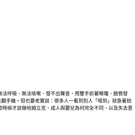
無法呼吸、無法咳嗽、發不出聲音、用雙手抓著喉嚨、臉唇發
先翻手機。但也要老實說：很多人一看到別人「噎到」就急著拍
麼時候才該做哈姆立克、成人與嬰兒為何完全不同、以及失去意