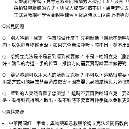
立即施行哈姆立克等急救並同時請旁人撥打 119。只
採拍背與壓胸的方式，與成人腹部推擠不同。患者若失去意
正式急救課程學習並親手練習。緊急時以 119 線上指導
常見問題
Q：別人噎到，我第一件事該做什麼？
先判斷他「還能不能呼
掏，以免把異物推更深。如果完全無法呼吸、咳不出、發不出聲
Q：哈姆立克法是不是看到噎到就要做？
不是。哈姆立克（腹
好。動作的力道、手的位置、推擠方向需要實際練習才做得對，
Q：嬰兒噎到可以用大人的哈姆立克嗎？
不可以，這點很重要
用錯方式可能無效甚至造成傷害。因為嬰兒身體結構與力道控
Q：噎到的人突然昏倒了怎麼辦？
這時不要再做哈姆立克，要改為
邊、看得到抓得到才取出，看不到時不要盲目伸手掏以免推更深
資料來源
中華民國紅十字會：異物哽塞急救與哈姆立克法公開衛教內