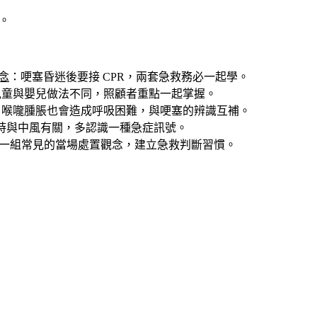
。
觀念
：哽塞昏迷後要接 CPR，兩套急救務必一起學。
兒童與嬰兒做法不同，照顧者重點一起掌握。
：喉嚨腫脹也會造成呼吸困難，與哽塞的辨識互補。
時與中風有關，多認識一種急症訊號。
一組常見的當場處置觀念，建立急救判斷習慣。