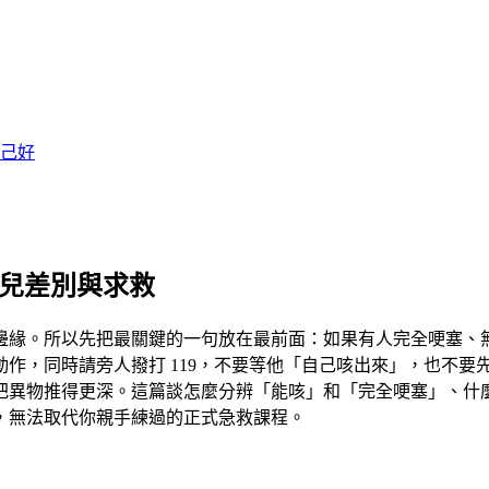
己好
嬰兒差別與求救
邊緣。所以先把最關鍵的一句放在最前面：
如果有人完全哽塞、
，同時請旁人撥打 119
，不要等他「自己咳出來」，也不要
把異物推得更深。這篇談怎麼分辨「能咳」和「完全哽塞」、什
，無法取代你親手練過的正式急救課程
。