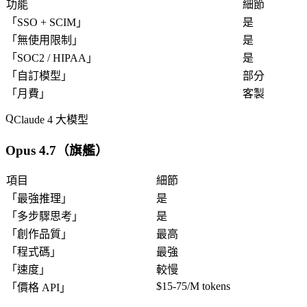
功能
細節
「
SSO + SCIM
」
是
「
無使用限制
」
是
「
SOC2 / HIPAA
」
是
「
自訂模型
」
部分
「
月費
」
客製
Claude 4 大模型
Opus 4.7（旗艦）
項目
細節
「
最強推理
」
是
「
多步驟思考
」
是
「
創作品質
」
最高
「
程式碼
」
最強
「
速度
」
較慢
$15-75/M tokens
「
價格 API
」