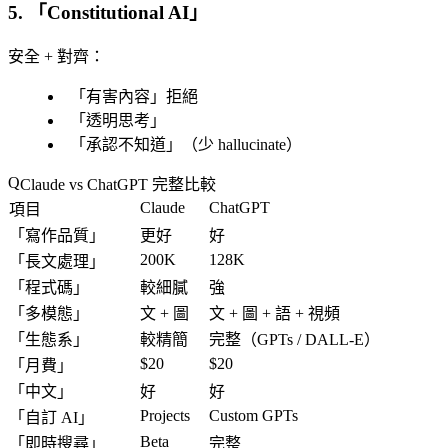
5. 「
Constitutional AI
」
安全 + 對齊
：
「
有害內容
」拒絕
「
透明思考
」
「
承認不知道
」（少 hallucinate）
Claude vs ChatGPT 完整比較
Claude
ChatGPT
項目
「
寫作品質
」
更好
好
200K
128K
「
長文處理
」
「
程式碼
」
較細膩
強
「
多模態
」
文 + 圖
文 + 圖 + 語 + 視頻
「
生態系
」
較精簡
完整
（GPTs / DALL-E）
$20
$20
「
月費
」
「
中文
」
好
好
Projects
Custom GPTs
「
自訂 AI
」
Beta
「
即時搜尋
」
完整