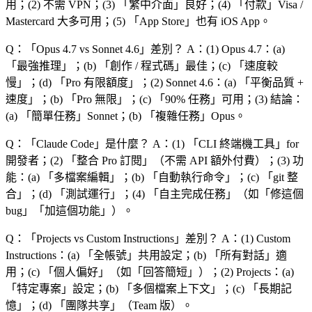
用；(2) 不需 VPN；(3) 「
繁中介面
」良好；(4) 「
付款
」Visa /
Mastercard 大多可用；(5) 「
App Store
」也有 iOS App。
Q：「
Opus 4.7 vs Sonnet 4.6
」差別？
A：(1) Opus 4.7：(a)
「
最強推理
」；(b) 「
創作 / 程式碼
」最佳；(c) 「
速度較
慢
」；(d) 「
Pro 有限額度
」；(2) Sonnet 4.6：(a) 「
平衡品質 +
速度
」；(b) 「
Pro 無限
」；(c) 「
90% 任務
」可用；(3) 結論：
(a) 「
簡單任務
」Sonnet；(b) 「
複雜任務
」Opus。
Q：「
Claude Code
」是什麼？
A：(1) 「
CLI 終端機工具
」for
開發者；(2) 「
整合 Pro 訂閱
」（不需 API 額外付費）；(3) 功
能：(a) 「
多檔案編輯
」；(b) 「
自動執行命令
」；(c) 「
git 整
合
」；(d) 「
測試運行
」；(4) 「
自主完成任務
」（如「
修這個
bug
」「
加這個功能
」）。
Q：「
Projects vs Custom Instructions
」差別？
A：(1) Custom
Instructions：(a) 「
全帳號
」共用設定；(b) 「
所有對話
」適
用；(c) 「
個人偏好
」（如「
回答簡短
」）；(2) Projects：(a)
「
特定專案
」設定；(b) 「
多個檔案上下文
」；(c) 「
長期記
憶
」；(d) 「
團隊共享
」（Team 版）。