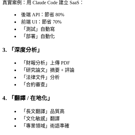
真實案例
：用 Claude Code 建立 SaaS：
後端 API：節省 80%
前端 UI：節省 70%
「
測試
」自動寫
「
部署
」自動化
3. 「
深度分析
」
「
財報分析
」上傳 PDF
「
研究論文
」摘要 + 評論
「
法律文件
」分析
「
合約審查
」
4. 「
翻譯 / 在地化
」
「
長文翻譯
」品質高
「
文化敏感
」翻譯
「
專業領域
」術語準確