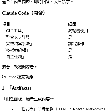
適合
：簡單問題、即時回答、大量請求。
Claude Code（開發）
項目
細節
「
CLI 工具
」
終端機使用
「
整合 Pro 訂閱
」
是
「
完整檔案系統
」
讀寫操作
「
多檔案編輯
」
是
「
自主任務
」
是
適合
：軟體開發者。
Claude 獨家功能
1. 「
Artifacts
」
「側邊面板」顯示生成內容**：
「
程式碼
」即時預覽（HTML、React、Markdown）