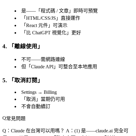
是——「
程式碼 / 文章
」即時可預覽
「
HTML/CSS/JS
」直接運作
「
React 元件
」可演示
「
比 ChatGPT 視覺化
」更好
4. 「
離線使用
」
不可——需網路連線
但「
Claude API
」可整合至本地應用
5. 「
取消訂閱
」
Settings → Billing
「
取消
」當期仍可用
不會自動續訂
常見問題
Q：Claude 在台灣可以用嗎？
A：(1) 是——claude.ai 完全可