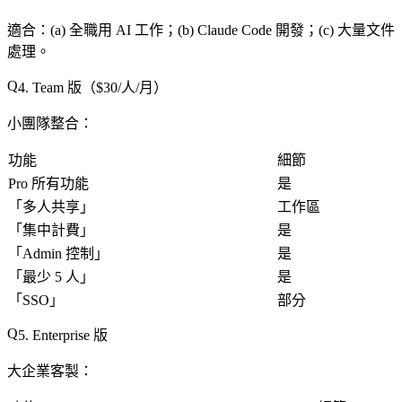
適合
：(a) 全職用 AI 工作；(b) Claude Code 開發；(c) 大量文件
處理。
4. Team 版（$30/人/月）
小團隊整合
：
功能
細節
Pro 所有功能
是
「
多人共享
」
工作區
「
集中計費
」
是
「
Admin 控制
」
是
「
最少 5 人
」
是
「
SSO
」
部分
5. Enterprise 版
大企業客製
：