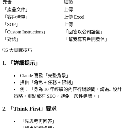
元素
細節
「
產品文件
」
上傳
「
客戶清單
」
上傳 Excel
「
SOP
」
上傳
「
Custom Instructions
」
「
回答以公司語氣
」
「
對話
」
「
幫我寫客戶開發信
」
5 大實戰技巧
1. 「詳細提示」
Claude 喜歡「
完整背景
」
提供「
角色 + 任務 + 限制
」
例：「
身為 10 年經驗的內容行銷顧問
，請為...設計
策略，重點放在 SEO，避免一般性建議。」
2. 「Think First」要求
「
先思考再回答
」