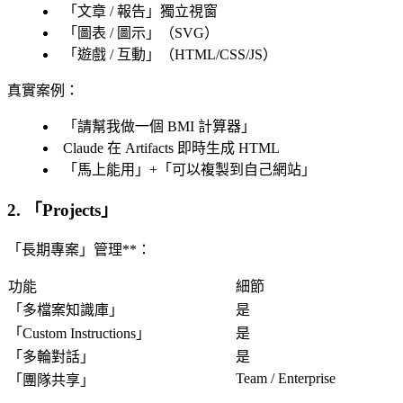
「
文章 / 報告
」獨立視窗
「
圖表 / 圖示
」（SVG）
「
遊戲 / 互動
」（HTML/CSS/JS）
真實案例
：
「
請幫我做一個 BMI 計算器
」
Claude 在 Artifacts 即時生成 HTML
「
馬上能用
」+「
可以複製到自己網站
」
2. 「
Projects
」
「長期專案」管理**：
功能
細節
「
多檔案知識庫
」
是
「
Custom Instructions
」
是
「
多輪對話
」
是
Team / Enterprise
「
團隊共享
」