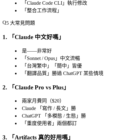
「
Claude Code CLI
」執行修改
「
整合工作流程
」
5 大常見問題
1. 「
Claude 中文好嗎
」
是——非常好
「
Sonnet / Opus
」中文流暢
「
台灣繁中
」「
簡中
」皆優
「
翻譯品質
」勝過 ChatGPT 某些情境
2. 「
Claude Pro vs Plus
」
兩家月費同（$20）
Claude 「
寫作 / 長文
」勝
ChatGPT 「
多模態 / 生態
」勝
「
重度使用者
」兩個都訂
3. 「
Artifacts 真的好用嗎
」