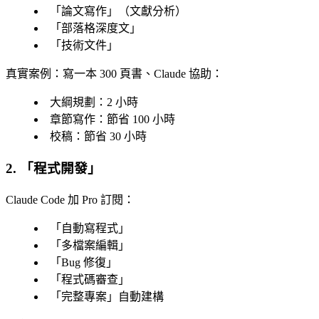
「
論文寫作
」（文獻分析）
「
部落格深度文
」
「
技術文件
」
真實案例
：寫一本 300 頁書、Claude 協助：
大綱規劃：2 小時
章節寫作：節省 100 小時
校稿：節省 30 小時
2. 「
程式開發
」
Claude Code 加 Pro 訂閱
：
「
自動寫程式
」
「
多檔案編輯
」
「
Bug 修復
」
「
程式碼審查
」
「
完整專案
」自動建構