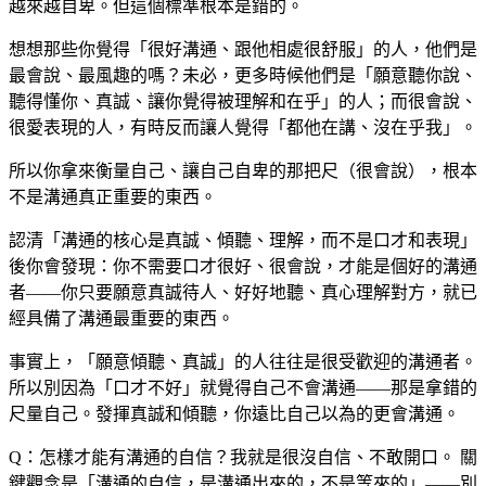
越來越自卑。但這個標準根本是錯的。
想想那些你覺得「很好溝通、跟他相處很舒服」的人，他們是
最會說、最風趣的嗎？未必，更多時候他們是「願意聽你說、
聽得懂你、真誠、讓你覺得被理解和在乎」的人；而很會說、
很愛表現的人，有時反而讓人覺得「都他在講、沒在乎我」。
所以你拿來衡量自己、讓自己自卑的那把尺（很會說），根本
不是溝通真正重要的東西。
認清「溝通的核心是真誠、傾聽、理解，而不是口才和表現」
後你會發現：你不需要口才很好、很會說，才能是個好的溝通
者——你只要願意真誠待人、好好地聽、真心理解對方，就已
經具備了溝通最重要的東西。
事實上，「願意傾聽、真誠」的人往往是很受歡迎的溝通者。
所以別因為「口才不好」就覺得自己不會溝通——那是拿錯的
尺量自己。發揮真誠和傾聽，你遠比自己以為的更會溝通。
Q：怎樣才能有溝通的自信？我就是很沒自信、不敢開口。
關
鍵觀念是「溝通的自信，是溝通出來的，不是等來的」——別