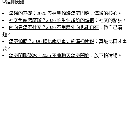
延伸閱讀
溝通的基礎：2026 表達與傾聽怎麼開始
：溝通的核心。
社交焦慮怎麼辦？2026 怕生怕尷尬的調適
：社交的緊張。
內向者怎麼社交？2026 不用變外向也能自在
：做自己溝
通。
怎麼傾聽？2026 聽比說更重要的溝通關鍵
：真誠比口才重
要。
怎麼閒聊破冰？2026 不會聊天怎麼開始
：放下怕冷場。