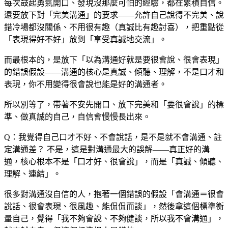
每次鼓起勇氣開口、發現沒那麼可怕的經驗，都在累積自信。
還要放下對「完美溝通」的要求——允許自己說得不完美、說
錯冷場都沒關係、不用很有趣（真誠比有趣討喜），把重點從
「表現得好不好」放到「享受真誠地交流」。
而最根本的，是放下「以為溝通好就是要很會說、很會表現」
的錯誤假設——溝通的核心是真誠、傾聽、理解，不是口才和
表現，你不用變得很會說也能是好的溝通者。
所以別等了，帶著不安先開口、放下完美和「要很會說」的標
準、做真誠的自己，自信會慢慢長出來。
Q：我覺得自己口才不好、不會說話，是不是就不會溝通、註
定溝通差？
不是，這是對溝通最大的誤解——真正好的溝
通，核心根本不是「口才好、很會說」，而是「真誠、傾聽、
理解、連結」。
很多對溝通沒自信的人，抱著一個錯誤的假設「會溝通＝很會
說話、很會表現、很風趣、能侃侃而談」，然後拿這個標準衡
量自己，覺得「我不夠會說、不夠健談，所以我不會溝通」，