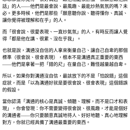
話」的人——他們是最會說、最風趣、最能炒熱氣氛的嗎？未
必。更多時候，他們是那些「願意聽你說、聽得懂你、真誠、
讓你覺得被理解和在乎」的人。
而「很會說、很愛表現、一直炒氣氛」的人，有時反而讓人覺
得「都是他在講、很累、沒在乎我」。
也就是說，溝通沒自信的人拿來衡量自己、讓自己自卑的那個
標準（很會說、很會表現），根本不是溝通真正重要的東西
——他們是拿著一把「錯的尺」在量自己，難怪越量越自卑。
所以，如果你對溝通沒自信，最該放下的不是「怕說錯」這個
症狀，而是「以為溝通好就是要很會說、很會表現」這個錯誤
的假設。
當你認清「溝通的核心是真誠、傾聽、理解，而不是口才和表
現」，你會發現：你不需要變得很會說、很風趣，才能是個好
的溝通者——你只要願意真誠地待人、好好地聽、真心地理解
對方，你就已經具備了溝通最重要的東西。