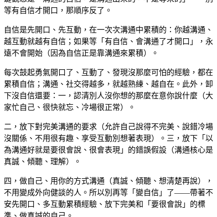
等有自信才開口，那順序反了。
自信是先開口、先互動，在一次次溝通中累積的：你越溝通、
越互動就越有自信；如果等「有自信、會溝通了才開口」，永
遠不會開始（因為自信正是靠溝通來累積）。
每次鼓起勇氣開口了、互動了、發現沒那麼可怕的經驗，都在
累積自信；溝通、社交得越多，就越熟練、越自在。此外，卸
下沒自信還要：一，認清別人沒你想的那麼在意你說什麼（大
家忙自己、很快就忘、冷場很正常）。
二，放下對完美溝通的要求（允許自己說得不完美、說錯冷場
沒關係、不用很有趣、享受互動別想著表現）。三，放下「以
為溝通好就是要很會說、很會表現」的錯誤假設（溝通核心是
真誠、傾聽、理解）。
四，做自己、用你的方式溝通（真誠、傾聽、想清楚再說），
不用變成外向健談的人。所以別再等「變自信」了——帶著不
安先開口、多互動累積經驗、放下完美和「要很會說」的標
準、做真誠的自己。