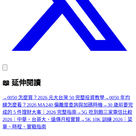
📖
延伸閱讀
→
0050 怎麼買？2026 元大台灣 50 完整投資教學
→
0050 年均
線怎麼看？2026 MA240 偏離度查詢與加碼時機
→
30 歲前要完
成的 5 件理財大事｜2026 完整指南
→
5G 吃到飽三家電信比較
2026｜中華、台哥大、遠傳月租實算
→
5K 10K 訓練 2026｜菜
單、時程、實戰指南