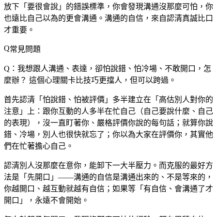
放下「要很會說」的錯誤標準，你會發現溝通沒那麼可怕，你
也遠比自己以為的更會溝通。溝通的自信，來自認清真誠比口
才重要。
常見問題
Q：我想跟人溝通、表達，卻怕說錯、怕冷場、不敢開口，怎
麼辦？
這個心理關卡比技巧更擋人，但可以跨過。
首先認清「怕說錯、怕被評價」多半建立在「高估別人對你的
注意」上：跟你互動的人多半在忙自己（自己要說什麼、自己
的表現），沒一直盯著你、嚴格評價你說的每句話；就算你說
錯、冷場，別人也很快就忘了；你以為大家在評價你，其實他
們在忙著擔心自己。
認清別人沒那麼在意你，能卸下一大半壓力。而克服的最好方
法是「先開口」——溝通的自信是溝通出來的、不是等來的，
你越開口、越互動就越有自信；如果等「有自信、會溝通了才
開口」，永遠不會開始。