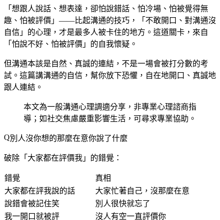
「想跟人說話、想表達，卻怕說錯話、怕冷場、怕被覺得無
趣、怕被評價」——比起溝通的技巧，「不敢開口、對溝通沒
自信」的心理，才是最多人被卡住的地方。這道關卡，來自
「怕說不好、怕被評價」的自我懷疑。
但溝通本該是自然、真誠的連結，不是一場會被打分數的考
試。這篇講溝通的自信，幫你放下恐懼，自在地開口、真誠地
跟人連結。
本文為一般溝通心理調適分享，非專業心理諮商指
導；如社交焦慮嚴重影響生活，可尋求專業協助。
別人沒你想的那麼在意你說了什麼
破除「大家都在評價我」的錯覺：
錯覺
真相
大家都在評我說的話
大家忙著自己，沒那麼在意
說錯會被記住笑
別人很快就忘了
我一開口就被評
沒人有空一直評價你