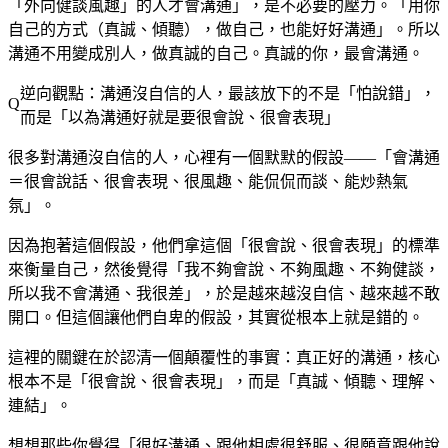
「外向健談風趣」的人才會溝通」，是不必要的壓力。「用你
自己的方式（真誠、傾聽），做自己，也能好好溝通」。所以
溝通不用變成別人，做真誠的自己。真誠的你，最會溝通。
逆向觀點：溝通沒自信的人，最該放下的不是「怕說錯」，
而是「以為溝通好就是要很會說、很會表現」
很多對溝通沒自信的人，心裡有一個默默的假設——「會溝通
＝很會說話、很會表現、很風趣、能侃侃而談、能炒熱氣
氛」。
因為抱著這個假設，他們拿這個「很會說、很會表現」的標準
來衡量自己，然後覺得「我不夠會說、不夠風趣、不夠健談，
所以我不會溝通、我很差」，於是越來越沒自信、越來越不敢
開口。但這個讓他們自卑的假設，其實從根本上就是錯的。
這裡的關鍵在於認清一個顛覆性的事實：真正好的溝通，核心
根本不是「很會說、很會表現」，而是「真誠、傾聽、理解、
連結」。
想想那些你覺得「很好溝通、跟他相處很舒服、很願意跟他說