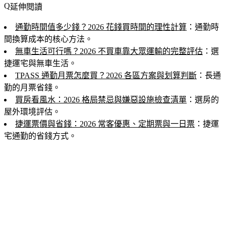
延伸閱讀
通勤時間值多少錢？2026 花錢買時間的理性計算
：通勤時
間換算成本的核心方法。
無車生活可行嗎？2026 不買車靠大眾運輸的完整評估
：選
捷運宅與無車生活。
TPASS 通勤月票怎麼買？2026 各區方案與划算判斷
：長通
勤的月票省錢。
買房看風水：2026 格局禁忌與嫌惡設施檢查清單
：選房的
屋外環境評估。
捷運票價與省錢：2026 常客優惠、定期票與一日票
：捷運
宅通勤的省錢方式。