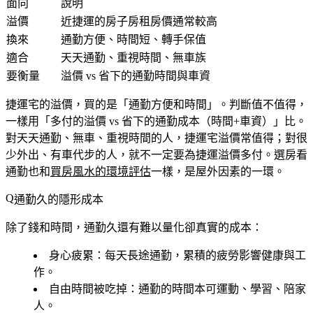
面向
說明
溢價
近捷運的房子房租房價通常較高
換來
通勤方便、時間短、轉手保值
適合
天天通勤、重視時間、無車族
要衡量
溢價 vs 省下的通勤時間與車資
捷運宅的溢價，買的是「通勤方便和時間」。判斷值不值得，
一樣用「多付的溢價 vs 省下的通勤成本（時間+車資）」比。
對天天通勤、無車、重視時間的人，捷運宅溢價常值得；對很
少外出、有車代步的人，就不一定要為捷運溢價多付。選房看
通勤也和
買房風水的環境評估
一樣，是屋外因素的一環。
通勤久的隱形成本
除了錢和時間，通勤久還有難以量化卻真實的成本：
身心疲累
：每天長途通勤，累積的疲勞影響健康與工
作。
自由時間被吃掉
：通勤的時間本可運動、學習、陪家
人。