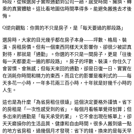
時段，從候選房子實際通勤到公司一趟，感受時間、擁擠、轉
乘的真實體驗。這比看地圖估時間準得多，能避免搬進去才後
悔。
逆向觀點：你買的不只是房子，是「每天要過的那段路」
選房時，大家的目光幾乎都在房子本身——坪數、格局、裝
潢、房租房價。但有一個東西同樣天天影響你、卻很少被認真
對待，那就是「通勤」。你選的不只是一間房子，更是「往後
每一天都要走一遍的那段路」。房子的坪數、裝潢，你住久了
會習慣、會無感；但每天來回的通勤，卻是日復一日、實實在
在消耗你時間和精力的東西，而且它的影響是複利式的——每
天多花一小時，一年多花兩三百小時，十年就是好幾千小時的
人生。
這也是為什麼「為省房租住很遠」這個決定要格外謹慎。省下
的房租是「一次性感受到的省」，每個月看帳單覺得划算；但
多出來的通勤是「每天承受的累」，它不會出現在帳單上，卻
天天磨損你的生活品質、健康和自由時間。很多人搬到遠一點
的地方省房租，過幾個月才發現：省下的錢，換來的是每天早