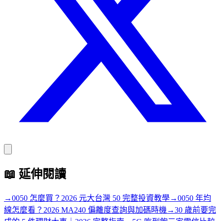
📖
延伸閱讀
→
0050 怎麼買？2026 元大台灣 50 完整投資教學
→
0050 年均
線怎麼看？2026 MA240 偏離度查詢與加碼時機
→
30 歲前要完