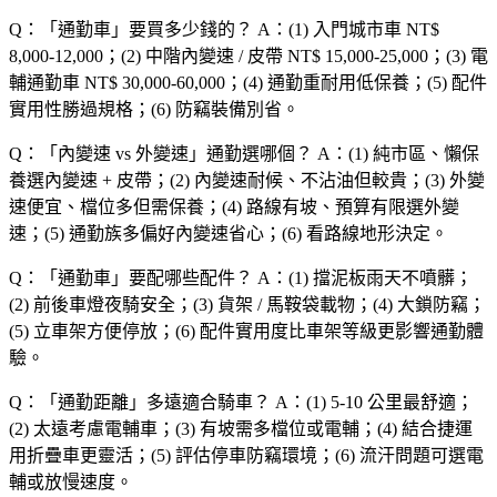
Q：「
通勤車
」要買多少錢的？
A：(1) 入門城市車 NT$
8,000-12,000；(2) 中階內變速 / 皮帶 NT$ 15,000-25,000；(3) 電
輔通勤車 NT$ 30,000-60,000；(4) 通勤重耐用低保養；(5) 配件
實用性勝過規格；(6) 防竊裝備別省。
Q：「
內變速 vs 外變速
」通勤選哪個？
A：(1) 純市區、懶保
養選內變速 + 皮帶；(2) 內變速耐候、不沾油但較貴；(3) 外變
速便宜、檔位多但需保養；(4) 路線有坡、預算有限選外變
速；(5) 通勤族多偏好內變速省心；(6) 看路線地形決定。
Q：「
通勤車
」要配哪些配件？
A：(1) 擋泥板雨天不噴髒；
(2) 前後車燈夜騎安全；(3) 貨架 / 馬鞍袋載物；(4) 大鎖防竊；
(5) 立車架方便停放；(6) 配件實用度比車架等級更影響通勤體
驗。
Q：「
通勤距離
」多遠適合騎車？
A：(1) 5-10 公里最舒適；
(2) 太遠考慮電輔車；(3) 有坡需多檔位或電輔；(4) 結合捷運
用折疊車更靈活；(5) 評估停車防竊環境；(6) 流汗問題可選電
輔或放慢速度。