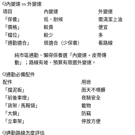
內變速 vs 外變速
項目
內變速
外變速
「
保養
」
低、耐候
需清潔上油
「
價格
」
較貴
便宜
「
檔位
」
較少
多
「
通勤適合
」
很適合（少保養）
看路線
純市區通勤、懶得保養選「
內變速 + 皮帶傳
動
」；路線有坡、預算有限選外變速。
通勤必備配件
配件
用途
「
擋泥板
」
雨天不噴髒
「
前後車燈
」
夜騎安全
「
貨架 / 馬鞍袋
」
載物
「
大鎖
」
防竊
「
立車架
」
停放方便
通勤路線怎麼評估