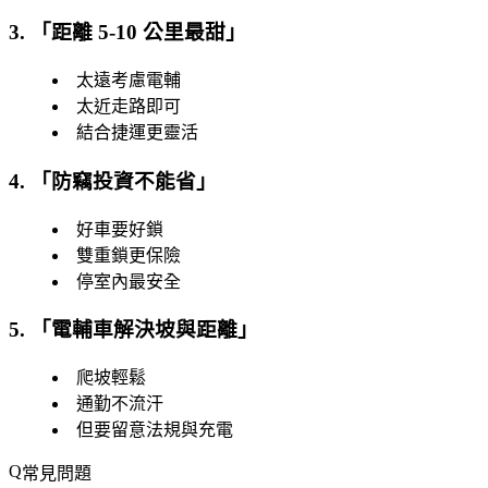
3. 「
距離 5-10 公里最甜
」
太遠考慮電輔
太近走路即可
結合捷運更靈活
4. 「
防竊投資不能省
」
好車要好鎖
雙重鎖更保險
停室內最安全
5. 「
電輔車解決坡與距離
」
爬坡輕鬆
通勤不流汗
但要留意法規與充電
常見問題