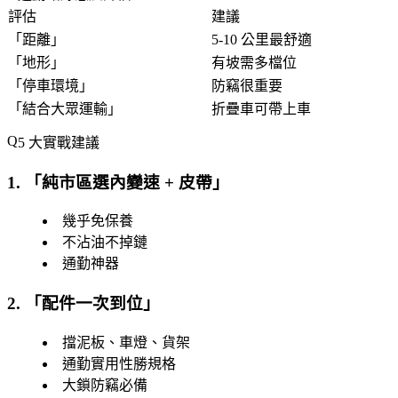
評估
建議
「
距離
」
5-10 公里最舒適
「
地形
」
有坡需多檔位
「
停車環境
」
防竊很重要
「
結合大眾運輸
」
折疊車可帶上車
5 大實戰建議
1. 「
純市區選內變速 + 皮帶
」
幾乎免保養
不沾油不掉鏈
通勤神器
2. 「
配件一次到位
」
擋泥板、車燈、貨架
通勤實用性勝規格
大鎖防竊必備