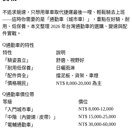
不追求競速，只想用單車取代捷運最後一哩、輕鬆騎去上班
——這時你需要的是「
通勤車（城市車）
」，重點在好騎、耐
用、低保養。本文整理 2026 年台灣通勤車的選購、變速與配
件實戰。
通勤車的特性
特性
說明
「
騎姿直立
」
舒適、視野好
「
耐用低保養
」
日曬雨淋
「
配件齊全
」
擋泥板、貨架、車燈
「
價格親民
」
NT$ 8,000-20,000 為主
通勤車價位帶
等級
價位
NT$ 8,000-12,000
「
入門城市車
」
NT$ 15,000-25,000
「
中階（內變速 / 皮帶）
」
NT$ 30,000-60,000
「
電輔通勤車
」