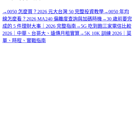
→
0050 怎麼買？2026 元大台灣 50 完整投資教學
→
0050 年均
線怎麼看？2026 MA240 偏離度查詢與加碼時機
→
30 歲前要完
成的 5 件理財大事｜2026 完整指南
→
5G 吃到飽三家電信比較
2026｜中華、台哥大、遠傳月租實算
→
5K 10K 訓練 2026｜菜
單、時程、實戰指南