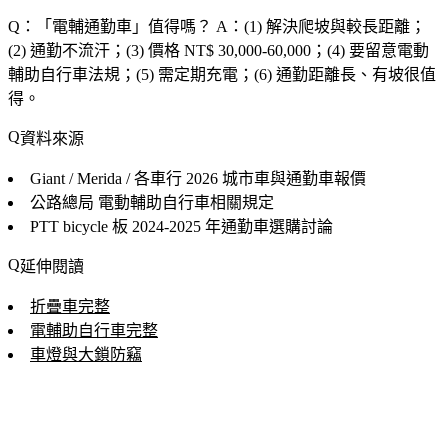
Q：「
電輔通勤車
」值得嗎？
A：(1) 解決爬坡與較長距離；
(2) 通勤不流汗；(3) 價格 NT$ 30,000-60,000；(4) 要留意電動
輔助自行車法規；(5) 需定期充電；(6) 通勤距離長、有坡很值
得。
資料來源
Giant / Merida / 各車行
2026 城市車與通勤車報價
公路總局
電動輔助自行車相關規定
PTT bicycle 板
2024-2025 年通勤車選購討論
延伸閱讀
折疊車完整
電輔助自行車完整
車燈與大鎖防竊