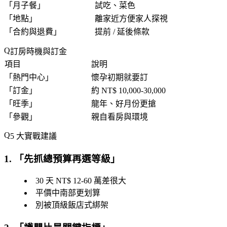
「
月子餐
」
試吃、菜色
「
地點
」
離家近方便家人探視
「
合約與退費
」
提前 / 延後條款
訂房時機與訂金
項目
說明
「
熱門中心
」
懷孕初期就要訂
「
訂金
」
約 NT$ 10,000-30,000
「
旺季
」
龍年、好月份更搶
「
參觀
」
親自看房與環境
5 大實戰建議
1. 「
先抓總預算再選等級
」
30 天 NT$ 12-60 萬差很大
平價中南部更划算
別被頂級飯店式綁架