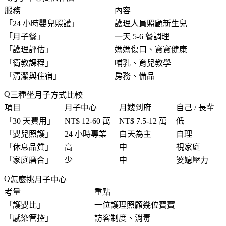
服務
內容
「
24 小時嬰兒照護
」
護理人員照顧新生兒
「
月子餐
」
一天 5-6 餐調理
「
護理評估
」
媽媽傷口、寶寶健康
「
衛教課程
」
哺乳、育兒教學
「
清潔與住宿
」
房務、備品
三種坐月子方式比較
項目
月子中心
月嫂到府
自己 / 長輩
「
30 天費用
」
NT$ 12-60 萬
NT$ 7.5-12 萬
低
「
嬰兒照護
」
24 小時專業
白天為主
自理
「
休息品質
」
高
中
視家庭
「
家庭磨合
」
少
中
婆媳壓力
怎麼挑月子中心
考量
重點
「
護嬰比
」
一位護理照顧幾位寶寶
「
感染管控
」
訪客制度、消毒