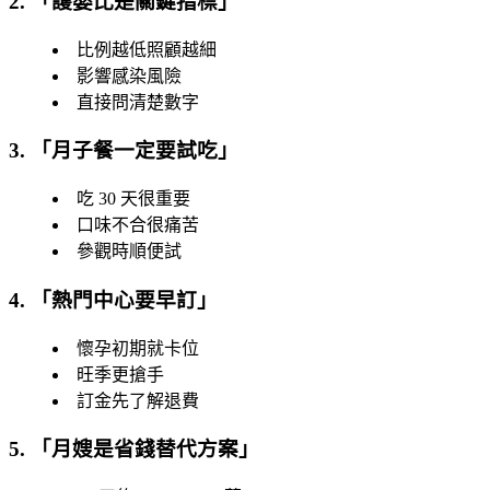
2. 「
護嬰比是關鍵指標
」
比例越低照顧越細
影響感染風險
直接問清楚數字
3. 「
月子餐一定要試吃
」
吃 30 天很重要
口味不合很痛苦
參觀時順便試
4. 「
熱門中心要早訂
」
懷孕初期就卡位
旺季更搶手
訂金先了解退費
5. 「
月嫂是省錢替代方案
」