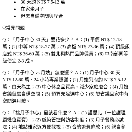
30 天約 NT$ 7.5-12 萬
在家坐月子
但需自備空間與配合
常見問題
Q：「
月子中心 30 天
」要花多少？
A：(1) 平價 NT$ 12-18
萬；(2) 中等 NT$ 18-27 萬；(3) 高檔 NT$ 27-36 萬；(4) 頂級飯
店式 NT$ 36-60 萬；(5) 雙北與熱門品牌偏貴；(6) 中南部同等
級便宜 2-3 成。
Q：「
月子中心 vs 月嫂
」怎麼選？
A：(1) 月子中心 30 天
NT$ 12-60 萬、24 小時專業照護；(2) 月嫂到府約 NT$ 7.5-12
萬、白天為主；(3) 中心休息品質高、減少家庭磨合；(4) 月嫂
省錢但需自備空間；(5) 預算充足選中心；(6) 想省錢且家中有
空間選月嫂。
Q：「
挑月子中心
」最該看什麼？
A：(1) 護嬰比（一位護理
顧幾位寶寶）；(2) 感染管控與訪客制度；(3) 月子餐務必試
吃；(4) 地點離家近方便探視；(5) 合約退費條款；(6) 親自參