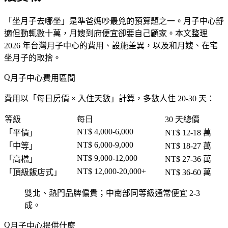
「
坐月子去哪坐
」是準爸媽吵最兇的預算題之一。月子中心舒
適但動輒數十萬，月嫂到府便宜卻要自己顧家。本文整理
2026 年台灣月子中心的費用、設施差異，以及和月嫂、在宅
坐月子的取捨。
月子中心費用區間
費用以「
每日房價 × 入住天數
」計算，多數人住 20-30 天：
等級
每日
30 天總價
NT$ 4,000-6,000
「
平價
」
NT$ 12-18 萬
NT$ 6,000-9,000
「
中等
」
NT$ 18-27 萬
NT$ 9,000-12,000
「
高檔
」
NT$ 27-36 萬
NT$ 12,000-20,000+
「
頂級飯店式
」
NT$ 36-60 萬
雙北、熱門品牌偏貴；中南部同等級通常便宜 2-3
成。
月子中心提供什麼