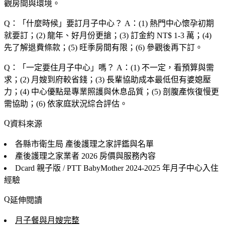
觀房間與環境。
Q：「
什麼時候
」要訂月子中心？
A：(1) 熱門中心懷孕初期
就要訂；(2) 龍年、好月份更搶；(3) 訂金約 NT$ 1-3 萬；(4)
先了解退費條款；(5) 旺季房間有限；(6) 參觀後再下訂。
Q：「
一定要住月子中心
」嗎？
A：(1) 不一定，看預算與需
求；(2) 月嫂到府較省錢；(3) 長輩協助成本最低但有婆媳壓
力；(4) 中心優點是專業照護與休息品質；(5) 剖腹產恢復慢更
需協助；(6) 依家庭狀況綜合評估。
資料來源
各縣市衛生局
產後護理之家評鑑與名單
產後護理之家業者
2026 房價與服務內容
Dcard 親子版 / PTT BabyMother
2024-2025 年月子中心入住
經驗
延伸閱讀
月子餐與月嫂完整