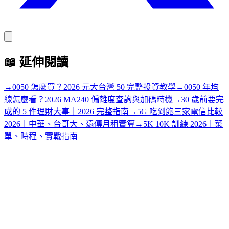
📖
延伸閱讀
→
0050 怎麼買？2026 元大台灣 50 完整投資教學
→
0050 年均
線怎麼看？2026 MA240 偏離度查詢與加碼時機
→
30 歲前要完
成的 5 件理財大事｜2026 完整指南
→
5G 吃到飽三家電信比較
2026｜中華、台哥大、遠傳月租實算
→
5K 10K 訓練 2026｜菜
單、時程、實戰指南