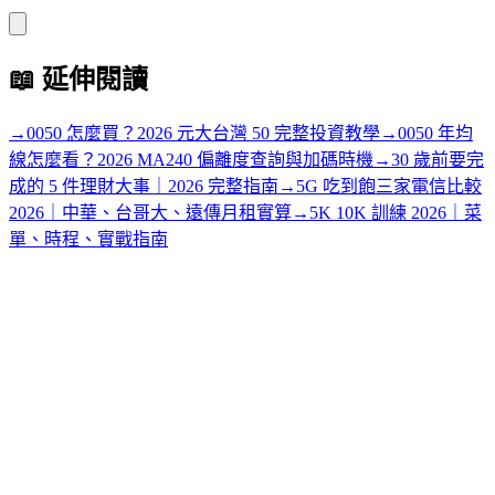
📖
延伸閱讀
→
0050 怎麼買？2026 元大台灣 50 完整投資教學
→
0050 年均
線怎麼看？2026 MA240 偏離度查詢與加碼時機
→
30 歲前要完
成的 5 件理財大事｜2026 完整指南
→
5G 吃到飽三家電信比較
2026｜中華、台哥大、遠傳月租實算
→
5K 10K 訓練 2026｜菜
單、時程、實戰指南