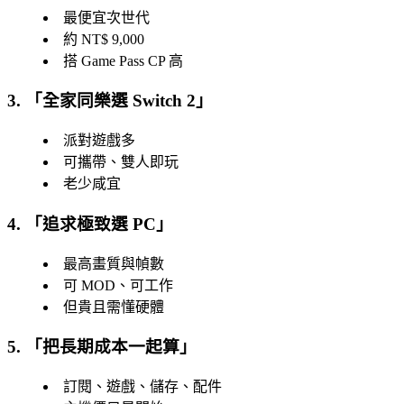
最便宜次世代
約 NT$ 9,000
搭 Game Pass CP 高
3. 「
全家同樂選 Switch 2
」
派對遊戲多
可攜帶、雙人即玩
老少咸宜
4. 「
追求極致選 PC
」
最高畫質與幀數
可 MOD、可工作
但貴且需懂硬體
5. 「
把長期成本一起算
」
訂閱、遊戲、儲存、配件