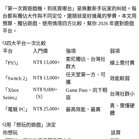
「
第一次買遊戲機，到底買哪台
」是無數新手玩家的糾結。每
台都有獨佔大作與不同定位，選錯就是好幾萬的學費。本文用
預算、獨佔遊戲、使用情境四方比較，幫你 2026 年選對遊戲
平台。
四大平台一次比較
平台
入門價
強項
弱項
索尼獨佔、台灣社
NT$ 13,000+
「
PS5
」
線上需付費
群大
任天堂第一方、可
NT$ 13,000+
「
Switch 2
」
效能較弱
攜
NT$ 9,000+
「
Xbox
Game Pass、向下相
台灣社群小
（S）
Series
」
容
貴、需懂硬
NT$ 25,000+
「
電競 PC
」
最高效能、最廣
體
用「想玩的遊戲」決定
你想玩
該買