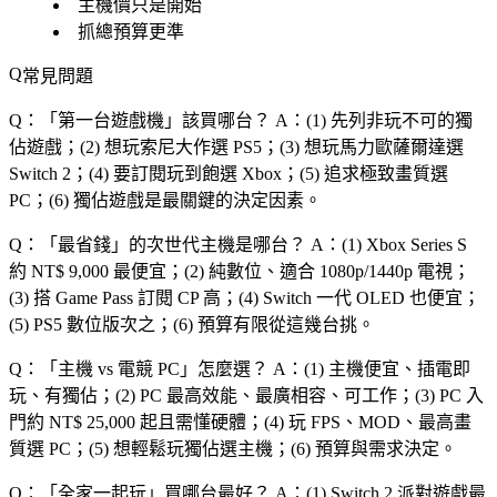
主機價只是開始
抓總預算更準
常見問題
Q：「
第一台遊戲機
」該買哪台？
A：(1) 先列非玩不可的獨
佔遊戲；(2) 想玩索尼大作選 PS5；(3) 想玩馬力歐薩爾達選
Switch 2；(4) 要訂閱玩到飽選 Xbox；(5) 追求極致畫質選
PC；(6) 獨佔遊戲是最關鍵的決定因素。
Q：「
最省錢
」的次世代主機是哪台？
A：(1) Xbox Series S
約 NT$ 9,000 最便宜；(2) 純數位、適合 1080p/1440p 電視；
(3) 搭 Game Pass 訂閱 CP 高；(4) Switch 一代 OLED 也便宜；
(5) PS5 數位版次之；(6) 預算有限從這幾台挑。
Q：「
主機 vs 電競 PC
」怎麼選？
A：(1) 主機便宜、插電即
玩、有獨佔；(2) PC 最高效能、最廣相容、可工作；(3) PC 入
門約 NT$ 25,000 起且需懂硬體；(4) 玩 FPS、MOD、最高畫
質選 PC；(5) 想輕鬆玩獨佔選主機；(6) 預算與需求決定。
Q：「
全家一起玩
」買哪台最好？
A：(1) Switch 2 派對遊戲最