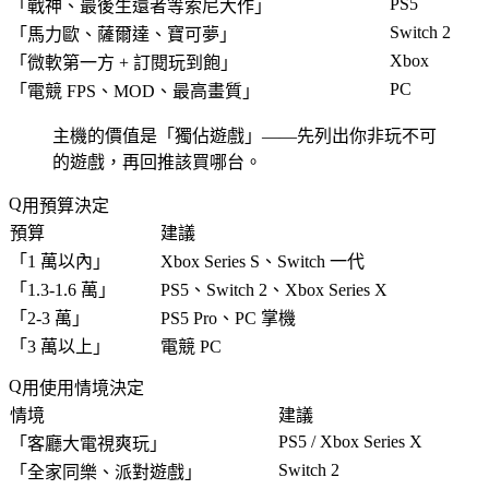
PS5
「
戰神、最後生還者等索尼大作
」
Switch 2
「
馬力歐、薩爾達、寶可夢
」
Xbox
「
微軟第一方 + 訂閱玩到飽
」
PC
「
電競 FPS、MOD、最高畫質
」
主機的價值是「
獨佔遊戲
」——先列出你非玩不可
的遊戲，再回推該買哪台。
用預算決定
預算
建議
「
1 萬以內
」
Xbox Series S、Switch 一代
「
1.3-1.6 萬
」
PS5、Switch 2、Xbox Series X
「
2-3 萬
」
PS5 Pro、PC 掌機
「
3 萬以上
」
電競 PC
用使用情境決定
情境
建議
PS5 / Xbox Series X
「
客廳大電視爽玩
」
Switch 2
「
全家同樂、派對遊戲
」