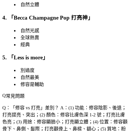
自然立體
4. 「
Becca Champagne Pop 打亮神
」
自然光感
全球熱賣
經典
5. 「
Less is more
」
別過度
自然最美
修容是輔助
常見問題
Q：「
修容 vs 打亮
」差別？
A：(1) 功能：修容陰影、後退；
打亮提亮、突出；(2) 顏色：修容比膚色深 1-2 號；打亮比膚
色亮；(3) 用途：修容顯臉小；打亮顯立體；(4) 位置：修容顴
骨下、鼻側、髮際；打亮顴骨上、鼻樑、額心；(5) 質地：粉