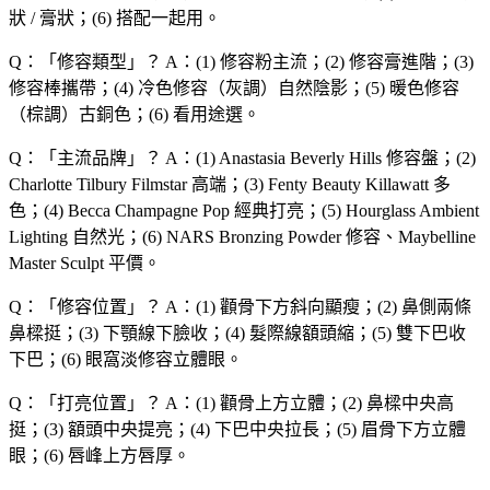
狀 / 膏狀；(6) 搭配一起用。
Q：「
修容類型
」？
A：(1) 修容粉主流；(2) 修容膏進階；(3)
修容棒攜帶；(4) 冷色修容（灰調）自然陰影；(5) 暖色修容
（棕調）古銅色；(6) 看用途選。
Q：「
主流品牌
」？
A：(1) Anastasia Beverly Hills 修容盤；(2)
Charlotte Tilbury Filmstar 高端；(3) Fenty Beauty Killawatt 多
色；(4) Becca Champagne Pop 經典打亮；(5) Hourglass Ambient
Lighting 自然光；(6) NARS Bronzing Powder 修容、Maybelline
Master Sculpt 平價。
Q：「
修容位置
」？
A：(1) 顴骨下方斜向顯瘦；(2) 鼻側兩條
鼻樑挺；(3) 下顎線下臉收；(4) 髮際線額頭縮；(5) 雙下巴收
下巴；(6) 眼窩淡修容立體眼。
Q：「
打亮位置
」？
A：(1) 顴骨上方立體；(2) 鼻樑中央高
挺；(3) 額頭中央提亮；(4) 下巴中央拉長；(5) 眉骨下方立體
眼；(6) 唇峰上方唇厚。