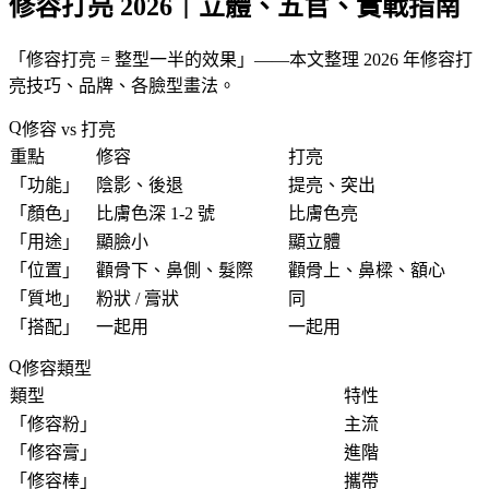
修容打亮 2026｜立體、五官、實戰指南
「
修容打亮 = 整型一半的效果
」——本文整理 2026 年修容打
亮技巧、品牌、各臉型畫法。
修容 vs 打亮
重點
修容
打亮
「
功能
」
陰影、後退
提亮、突出
「
顏色
」
比膚色深 1-2 號
比膚色亮
「
用途
」
顯臉小
顯立體
「
位置
」
顴骨下、鼻側、髮際
顴骨上、鼻樑、額心
「
質地
」
粉狀 / 膏狀
同
「
搭配
」
一起用
一起用
修容類型
類型
特性
「
修容粉
」
主流
「
修容膏
」
進階
「
修容棒
」
攜帶