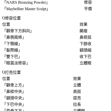
「
NARS Bronzing Powder
」
修容
「
Maybelline Master Sculpt
」
平價
修容位置
位置
效果
「
顴骨下方斜向
」
顯瘦
「
鼻側兩條
」
鼻樑挺
「
下顎線
」
下臉收
「
髮際線
」
額頭縮
「
雙下巴
」
收下巴
「
眼窩淡修容
」
立體眼
打亮位置
位置
效果
「
顴骨上方
」
立體
「
鼻樑中央
」
高挺
「
額頭中央
」
提亮
「
下巴中央
」
拉長
「
眉骨下方
」
立體眼