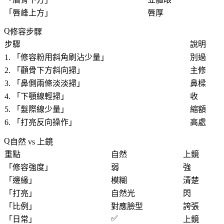
「
唇峰上方
」
唇厚
修容步驟
步驟
說明
1. 「
修容粉用斜角刷沾少量
」
別過
2. 「
顴骨下方斜向掃
」
主修
3. 「
鼻側兩條淡淡掃
」
鼻樑
4. 「
下顎線輕掃
」
收
5. 「
髮際線少量
」
縮額
6. 「
打亮反向操作
」
高處
自然 vs 上鏡
重點
自然
上鏡
「
修容強度
」
弱
強
「
邊緣
」
模糊
清楚
「
打亮
」
自然光
閃
「
比例
」
對應臉型
誇張
✅
「
日常
」
上鏡