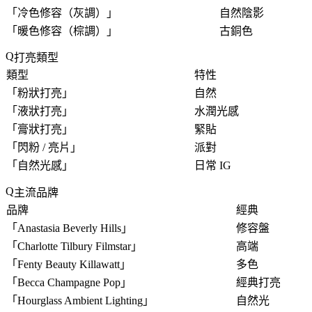
「
冷色修容（灰調）
」
自然陰影
「
暖色修容（棕調）
」
古銅色
打亮類型
類型
特性
「
粉狀打亮
」
自然
「
液狀打亮
」
水潤光感
「
膏狀打亮
」
緊貼
「
閃粉 / 亮片
」
派對
「
自然光感
」
日常 IG
主流品牌
品牌
經典
「
Anastasia Beverly Hills
」
修容盤
「
Charlotte Tilbury Filmstar
」
高端
「
Fenty Beauty Killawatt
」
多色
「
Becca Champagne Pop
」
經典打亮
「
Hourglass Ambient Lighting
」
自然光