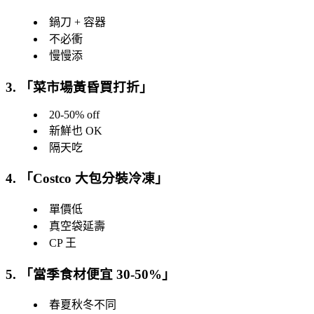
鍋刀 + 容器
不必衝
慢慢添
3. 「
菜市場黃昏買打折
」
20-50% off
新鮮也 OK
隔天吃
4. 「
Costco 大包分裝冷凍
」
單價低
真空袋延壽
CP 王
5. 「
當季食材便宜 30-50%
」
春夏秋冬不同