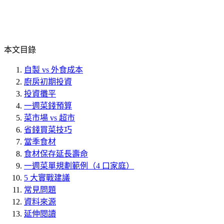
本文目錄
自製 vs 外食成本
廚房初期投資
投資攤平
一週菜錢預算
菜市場 vs 超市
省錢買菜技巧
當季食材
食材保存延長壽命
一週菜單規劃範例（4 口家庭）
5 大實戰建議
常見問題
資料來源
延伸閱讀