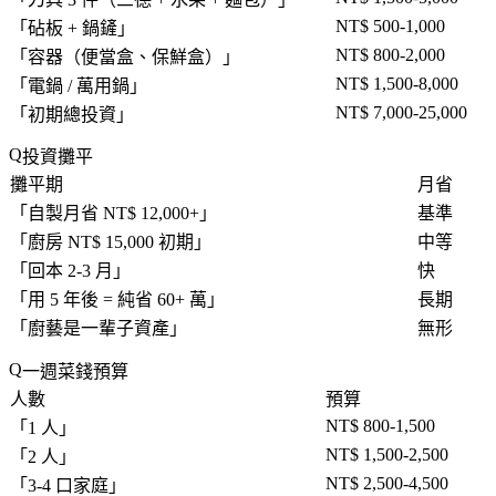
NT$ 500-1,000
「
砧板 + 鍋鏟
」
NT$ 800-2,000
「
容器（便當盒、保鮮盒）
」
NT$ 1,500-8,000
「
電鍋 / 萬用鍋
」
NT$ 7,000-25,000
「
初期總投資
」
投資攤平
攤平期
月省
「
自製月省 NT$ 12,000+
」
基準
「
廚房 NT$ 15,000 初期
」
中等
「
回本 2-3 月
」
快
「
用 5 年後 = 純省 60+ 萬
」
長期
「
廚藝是一輩子資產
」
無形
一週菜錢預算
人數
預算
NT$ 800-1,500
「
1 人
」
NT$ 1,500-2,500
「
2 人
」
NT$ 2,500-4,500
「
3-4 口家庭
」