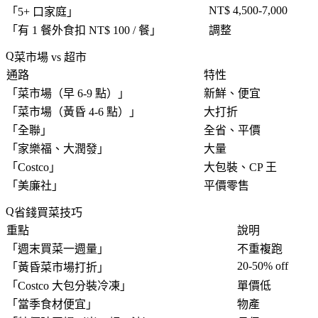
NT$ 4,500-7,000
「
5+ 口家庭
」
「
有 1 餐外食扣 NT$ 100 / 餐
」
調整
菜市場 vs 超市
通路
特性
「
菜市場（早 6-9 點）
」
新鮮、便宜
「
菜市場（黃昏 4-6 點）
」
大打折
「
全聯
」
全省、平價
「
家樂福、大潤發
」
大量
「
Costco
」
大包裝、CP 王
「
美廉社
」
平價零售
省錢買菜技巧
重點
說明
「
週末買菜一週量
」
不重複跑
20-50% off
「
黃昏菜市場打折
」
「
Costco 大包分裝冷凍
」
單價低
「
當季食材便宜
」
物產