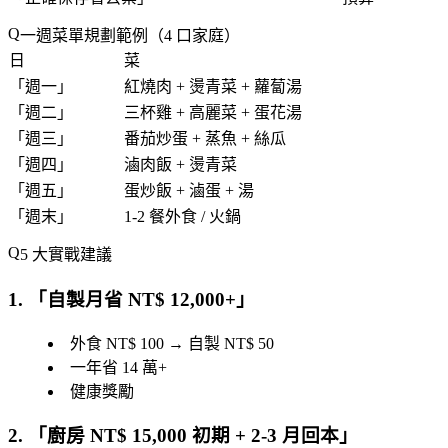
一週菜單規劃範例（4 口家庭）
日
菜
「
週一
」
紅燒肉 + 燙青菜 + 蘿蔔湯
「
週二
」
三杯雞 + 高麗菜 + 蛋花湯
「
週三
」
番茄炒蛋 + 蒸魚 + 絲瓜
「
週四
」
滷肉飯 + 燙青菜
「
週五
」
蛋炒飯 + 滷蛋 + 湯
「
週末
」
1-2 餐外食 / 火鍋
5 大實戰建議
1. 「
自製月省 NT$ 12,000+
」
外食 NT$ 100 → 自製 NT$ 50
一年省 14 萬+
健康獎勵
2. 「
廚房 NT$ 15,000 初期 + 2-3 月回本
」