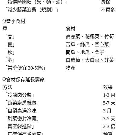
「
特價時囤糧（米、麵、油）
」
長保
「
減少蔬菜浪費（規劃）
」
不買多
當季食材
季
食材
「
春
」
高麗菜、花椰菜、竹筍
「
夏
」
苦瓜、絲瓜、空心菜
「
秋
」
南瓜、地瓜、栗子
「
冬
」
白蘿蔔、大白菜、芥菜
「
當季便宜 30-50%
」
物產
食材保存延長壽命
方法
效果
「
冷凍肉分裝
」
1-3 月
「
蔬菜廚房紙包
」
5-7 天
「
自製高湯冷凍
」
3 月
「
剩菜密封冷藏
」
3-5 天
「
真空袋進階
」
2-3 倍
「
正確保存省丟棄
」
預算