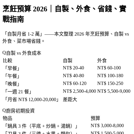
烹飪預算 2026｜自製、外食、省錢、實
戰指南
「
自製月省 1-2 萬
」——本文整理 2026 年烹飪預算、自製 vs
外食、菜市場省錢。
自製 vs 外食成本
比較
自製
外食
NT$ 20-40
NT$ 60-100
「
早餐
」
NT$ 40-80
NT$ 100-180
「
午餐
」
NT$ 60-120
NT$ 150-250
「
晚餐
」
NT$ 2,500-4,000
NT$ 5,500-9,000
「
一週 21 餐
」
「
月省 NT$ 12,000-20,000
」
差距大
廚房初期投資
物品
預算
NT$ 3,000-8,000
「
鍋具 3 件（平底 + 炒鍋 + 湯鍋）
」
NT$ 1,500-5,000
「
刀具 3 件（三德 + 水果 + 麵包）
」