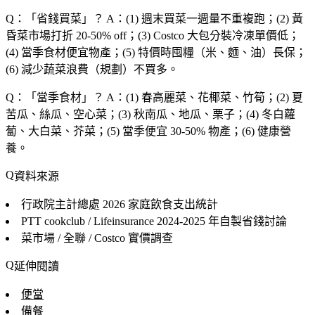
Q：「
省錢買菜
」？
A：(1) 週末買菜一週量不重複跑；(2) 黃
昏菜市場打折 20-50% off；(3) Costco 大包分裝冷凍單價低；
(4) 當季食材便宜物產；(5) 特價時囤糧（米、麵、油）長保；
(6) 減少蔬菜浪費（規劃）不買多。
Q：「
當季食材
」？
A：(1) 春高麗菜、花椰菜、竹筍；(2) 夏
苦瓜、絲瓜、空心菜；(3) 秋南瓜、地瓜、栗子；(4) 冬白蘿
蔔、大白菜、芥菜；(5) 當季便宜 30-50% 物產；(6) 健康營
養。
資料來源
行政院主計總處 2026
家庭飲食支出統計
PTT cookclub / Lifeinsurance
2024-2025 年自製省錢討論
菜市場 / 全聯 / Costco
實價調查
延伸閱讀
便當
備餐