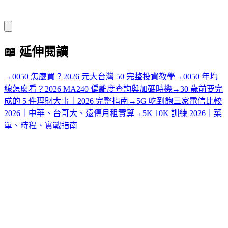
📖
延伸閱讀
→
0050 怎麼買？2026 元大台灣 50 完整投資教學
→
0050 年均
線怎麼看？2026 MA240 偏離度查詢與加碼時機
→
30 歲前要完
成的 5 件理財大事｜2026 完整指南
→
5G 吃到飽三家電信比較
2026｜中華、台哥大、遠傳月租實算
→
5K 10K 訓練 2026｜菜
單、時程、實戰指南