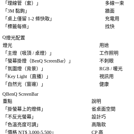
「
理線管（套）
」
多線一束
「
3M 黏鉤
」
牆面
「
桌上僅留 1-2 條快取
」
充電用
「
標籤每條
」
找快
燈光配置
燈光
用途
「
主燈（吸頂 / 桌燈）
」
工作照明
「
螢幕掛燈（BenQ ScreenBar）
」
不刺眼
「
氛圍燈（背景）
」
RGB / 暖光
「
Key Light（直播）
」
視訊用
「
自然光（窗邊）
」
健康
BenQ ScreenBar
重點
說明
「
掛螢幕上的燈條
」
省桌面空間
「
不反光螢幕
」
設計巧
「
色溫亮度可調
」
高階款
「
價格 NT$ 3,000-5,500
」
CP 高