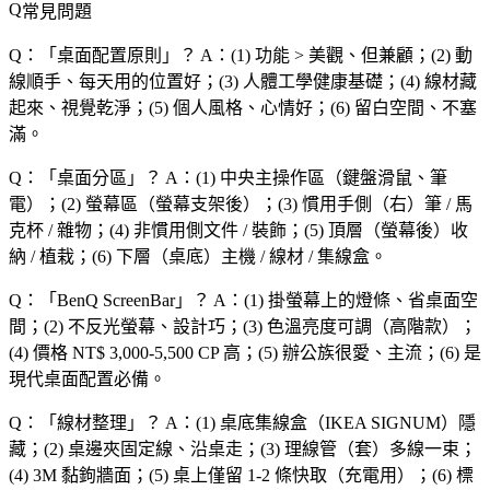
常見問題
Q：「
桌面配置原則
」？
A：(1) 功能 > 美觀、但兼顧；(2) 動
線順手、每天用的位置好；(3) 人體工學健康基礎；(4) 線材藏
起來、視覺乾淨；(5) 個人風格、心情好；(6) 留白空間、不塞
滿。
Q：「
桌面分區
」？
A：(1) 中央主操作區（鍵盤滑鼠、筆
電）；(2) 螢幕區（螢幕支架後）；(3) 慣用手側（右）筆 / 馬
克杯 / 雜物；(4) 非慣用側文件 / 裝飾；(5) 頂層（螢幕後）收
納 / 植栽；(6) 下層（桌底）主機 / 線材 / 集線盒。
Q：「
BenQ ScreenBar
」？
A：(1) 掛螢幕上的燈條、省桌面空
間；(2) 不反光螢幕、設計巧；(3) 色溫亮度可調（高階款）；
(4) 價格 NT$ 3,000-5,500 CP 高；(5) 辦公族很愛、主流；(6) 是
現代桌面配置必備。
Q：「
線材整理
」？
A：(1) 桌底集線盒（IKEA SIGNUM）隱
藏；(2) 桌邊夾固定線、沿桌走；(3) 理線管（套）多線一束；
(4) 3M 黏鉤牆面；(5) 桌上僅留 1-2 條快取（充電用）；(6) 標