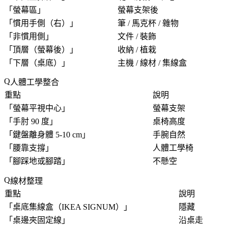
「
螢幕區
」
螢幕支架後
「
慣用手側（右）
」
筆 / 馬克杯 / 雜物
「
非慣用側
」
文件 / 裝飾
「
頂層（螢幕後）
」
收納 / 植栽
「
下層（桌底）
」
主機 / 線材 / 集線盒
人體工學整合
重點
說明
「
螢幕平視中心
」
螢幕支架
「
手肘 90 度
」
桌椅高度
「
鍵盤離身體 5-10 cm
」
手腕自然
「
腰靠支撐
」
人體工學椅
「
腳踩地或腳踏
」
不懸空
線材整理
重點
說明
「
桌底集線盒（IKEA SIGNUM）
」
隱藏
「
桌邊夾固定線
」
沿桌走