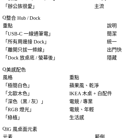
「
辦公族很愛
」
主流
整合 Hub / Dock
重點
說明
「
USB-C 一線通筆電
」
簡潔
「
所有周邊接 Dock
」
統一
「
離開只拔一條線
」
出門快
「
Dock 放桌底 / 螢幕後
」
隱藏
美感配色
風格
重點
「
極簡白色
」
蘋果風、乾淨
「
北歐木色
」
IKEA 木桌 + 白配件
「
深色（黑 / 灰）
」
電競 / 專業
「
RGB 燈光
」
電競、年輕
「
綠植
」
生活感
IG 風桌面元素
元素
範例