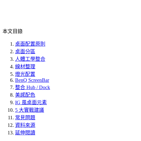
本文目錄
桌面配置原則
桌面分區
人體工學整合
線材整理
燈光配置
BenQ ScreenBar
整合 Hub / Dock
美感配色
IG 風桌面元素
5 大實戰建議
常見問題
資料來源
延伸閱讀