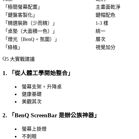
「
極簡螢幕配置
」
主畫面乾淨
「
鍵盤客製化
」
鍵帽配色
「
精選裝飾（少而精）
」
1-3 樣
「
桌墊（大面積一色）
」
統一
「
燈光（BenQ + 氛圍）
」
層次
「
綠植
」
視覺加分
5 大實戰建議
1. 「
從人體工學開始整合
」
螢幕支架 + 升降桌
健康基礎
美觀其次
2. 「
BenQ ScreenBar 是辦公族神器
」
螢幕上掛燈
不刺眼