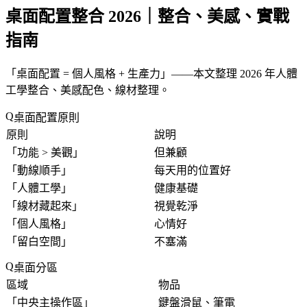
桌面配置整合 2026｜整合、美感、實戰
指南
「
桌面配置 = 個人風格 + 生產力
」——本文整理 2026 年人體
工學整合、美感配色、線材整理。
桌面配置原則
原則
說明
「
功能 > 美觀
」
但兼顧
「
動線順手
」
每天用的位置好
「
人體工學
」
健康基礎
「
線材藏起來
」
視覺乾淨
「
個人風格
」
心情好
「
留白空間
」
不塞滿
桌面分區
區域
物品
「
中央主操作區
」
鍵盤滑鼠、筆電