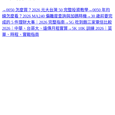
→
0050 怎麼買？2026 元大台灣 50 完整投資教學
→
0050 年均
線怎麼看？2026 MA240 偏離度查詢與加碼時機
→
30 歲前要完
成的 5 件理財大事｜2026 完整指南
→
5G 吃到飽三家電信比較
2026｜中華、台哥大、遠傳月租實算
→
5K 10K 訓練 2026｜菜
單、時程、實戰指南