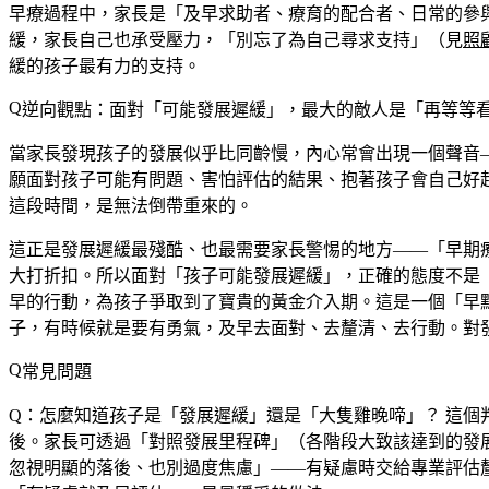
早療過程中，家長是「及早求助者、療育的配合者、日常的參
緩，家長自己也承受壓力，「別忘了為自己尋求支持」（見
照
緩的孩子最有力的支持。
逆向觀點：面對「可能發展遲緩」，最大的敵人是「再等等
當家長發現孩子的發展似乎比同齡慢，內心常會出現一個聲音
願面對孩子可能有問題、害怕評估的結果、抱著孩子會自己好
這段時間，是無法倒帶重來的。
這正是發展遲緩最殘酷、也最需要家長警惕的地方——「早期
大打折扣。所以面對「孩子可能發展遲緩」，正確的態度不是
早的行動，為孩子爭取到了寶貴的黃金介入期。這是一個「早
子，有時候就是要有勇氣，及早去面對、去釐清、去行動。對
常見問題
Q：怎麼知道孩子是「發展遲緩」還是「大隻雞晚啼」？
這個
後。家長可透過「對照發展里程碑」（各階段大致該達到的發
忽視明顯的落後、也別過度焦慮」——有疑慮時交給專業評估