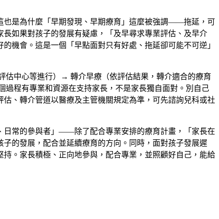
這也是為什麼「早期發現、早期療育」這麼被強調——拖延，可
家長如果對孩子的發展有疑慮，「及早尋求專業評估、及早介
好的機會。這是一個「早點面對只有好處、拖延卻可能不可逆」
評估中心等進行）→ 轉介早療（依評估結果，轉介適合的療育
個過程有專業和資源在支持家長，不是家長獨自面對。別自己
評估、轉介管道以醫療及主管機關規定為準，可先諮詢兒科或社
、日常的參與者」——除了配合專業安排的療育計畫，「家長在
孩子的發展，配合並延續療育的方向。同時，面對孩子發展遲
堅持。家長積極、正向地參與，配合專業，並照顧好自己，能給