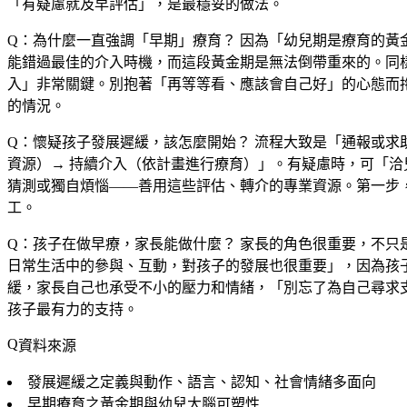
「有疑慮就及早評估」，是最穩妥的做法。
Q：為什麼一直強調「早期」療育？
因為「幼兒期是療育的黃
能錯過最佳的介入時機，而這段黃金期是無法倒帶重來的。同
入」非常關鍵。別抱著「再等等看、應該會自己好」的心態而
的情況。
Q：懷疑孩子發展遲緩，該怎麼開始？
流程大致是「通報或求
資源）→ 持續介入（依計畫進行療育）」。有疑慮時，可「
猜測或獨自煩惱——善用這些評估、轉介的專業資源。第一步
工。
Q：孩子在做早療，家長能做什麼？
家長的角色很重要，不只
日常生活中的參與、互動，對孩子的發展也很重要」，因為孩
緩，家長自己也承受不小的壓力和情緒，「別忘了為自己尋求
孩子最有力的支持。
資料來源
發展遲緩之定義與動作、語言、認知、社會情緒多面向
早期療育之黃金期與幼兒大腦可塑性