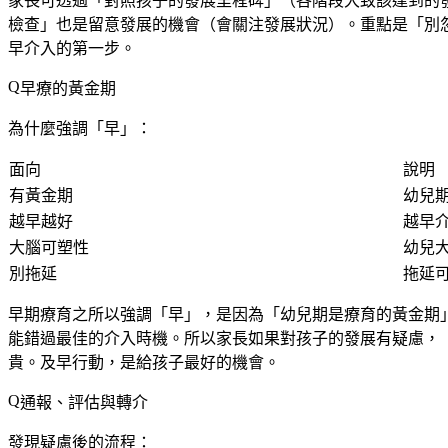
家長可透過「對照孩子的發展里程碑」（各階段大致該達到的
檢查」也是留意發展的機會（會關注發展狀況）。重點是「別
早介入的第一步。
早療的黃金期
為什麼強調「早」：
面向
說明
有黃金期
幼兒
越早越好
越早
大腦可塑性
幼兒
別拖延
拖延
早期療育之所以強調「早」，是因為「幼兒期是療育的黃金期
能錯過最佳的介入時機。所以家長如果對孩子的發展有疑慮，
貴。及早行動，是給孩子最好的機會。
通報、評估與轉介
發現疑慮後的流程：