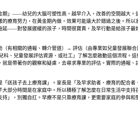
金期」——幼兒的大腦可塑性高，越早介入，改善的空間越大。
樣的療育努力，在黃金期內做，效果可能遠大於錯過之後。所以
拖延——對發展遲緩的孩子，時間很寶貴，及早行動是給孩子最
助（有相關的通報、轉介管道）→ 評估（由專業如兒童發展聯合
洽兒科、兒童發展評估資源、或社工」了解怎麼啟動這個流程。這
，就是帶著你的觀察和疑慮，去尋求專業的評估。實際的通報、
是「送孩子去上療育課」。家長是「及早求助者、療育的配合者
子大部分時間是在家庭中。所以積極了解怎麼在日常生活中支持
支持」，別獨自扛。早療不是只靠療育課，更需要家庭的參與和