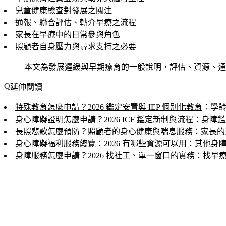
兒童健康檢查對發展之關注
通報、聯合評估、轉介早療之流程
家長在早療中的日常參與角色
照顧者自身壓力與尋求支持之必要
本文為發展遲緩與早期療育的一般說明，評估、資源、通
延伸閱讀
特殊教育怎麼申請？2026 鑑定安置與 IEP 個別化教育
：學
身心障礙證明怎麼申請？2026 ICF 鑑定新制與流程
：身障鑑
長照悲歌怎麼預防？照顧者的身心健康與喘息服務
：家長的
身心障礙福利服務總覽：2026 有哪些資源可以用
：其他身
身障服務怎麼申請？2026 找社工、單一窗口的實務
：找早