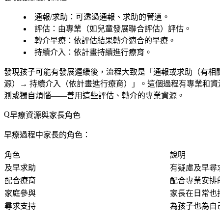
通報/求助
：可透過通報、求助的管道。
評估
：由專業（如兒童發展聯合評估）評估。
轉介早療
：依評估結果轉介適合的早療。
持續介入
：依計畫持續進行療育。
發現孩子可能有發展遲緩後，流程大致是「通報或求助（有相關
源）→ 持續介入（依計畫進行療育）」。這個過程有專業和
測或獨自煩惱——善用這些評估、轉介的專業資源。
早療資源與家長角色
早療過程中家長的角色：
角色
說明
及早求助
有疑慮及早尋
配合療育
配合專業安排
家庭參與
家長在日常也
尋求支持
為孩子也為自