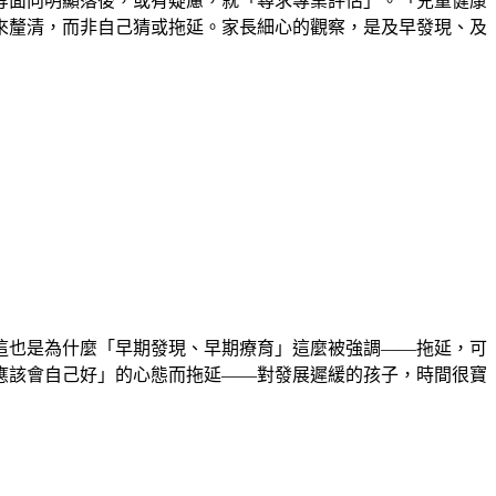
等面向明顯落後，或有疑慮，就「尋求專業評估」。「兒童健康
來釐清，而非自己猜或拖延。家長細心的觀察，是及早發現、及
這也是為什麼「早期發現、早期療育」這麼被強調——拖延，可
應該會自己好」的心態而拖延——對發展遲緩的孩子，時間很寶