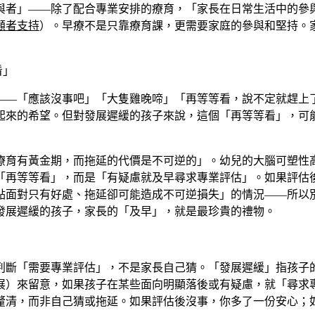
與者」——除了配合專業安排的療育，「家長在日常生活中的參
顧者支持
）。早療不是只靠療育課，更需要家庭的參與和堅持。
看」
——「應該沒事吧」「大隻雞晚啼」「再等等看，說不定就趕上
起來的希望。但對發展遲緩的孩子來說，這個「再等等看」，可
療育有黃金期，而拖延的代價是不可逆的」。幼兒的大腦可塑性
「再等等看」，而是「有疑慮就及早尋求專業評估」。如果評估
點面對只有好處、拖延卻可能造成不可逆損失」的情況——所以
發展遲緩的孩子，家長的「及早」，就是最珍貴的禮物。
判斷「需要專業評估」，不是家長自己猜。「發展遲緩」指孩子
展）來留意，如果孩子在某些面向明顯落後或有疑慮，就「尋求
釐清，而非自己猜或拖延。如果評估後沒事，你多了一份安心；