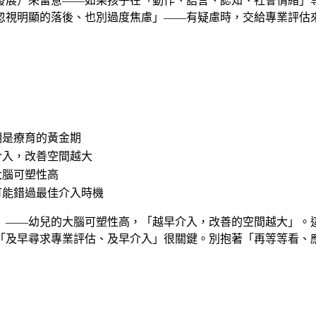
發展）來留意——如果孩子在「動作、語言、認知、社會情緒」
忽視明顯的落後、也別過度焦慮」——有疑慮時，交給專業評估
期是療育的黃金期
介入，改善空間越大
大腦可塑性高
可能錯過最佳介入時機
」——幼兒的大腦可塑性高，「越早介入，改善的空間越大」。
「及早尋求專業評估、及早介入」很關鍵。別抱著「再等等看、