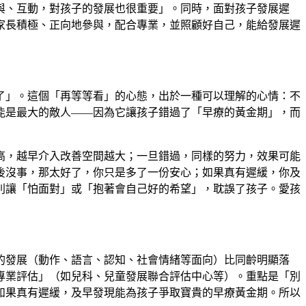
與、互動，對孩子的發展也很重要」。同時，面對孩子發展遲
家長積極、正向地參與，配合專業，並照顧好自己，能給發展遲
了」。這個「再等等看」的心態，出於一種可以理解的心情：不
能是最大的敵人——因為它讓孩子錯過了「早療的黃金期」，而
高，越早介入改善空間越大；一旦錯過，同樣的努力，效果可能
後沒事，那太好了，你只是多了一份安心；如果真有遲緩，你及
別讓「怕面對」或「抱著會自己好的希望」，耽誤了孩子。愛孩
的發展（動作、語言、認知、社會情緒等面向）比同齡明顯落
專業評估」（如兒科、兒童發展聯合評估中心等）。重點是「別
如果真有遲緩，及早發現能為孩子爭取寶貴的早療黃金期。所以