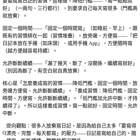
要養成寫日記的習慣，這樣做。降低門檻——「寫一點點就
好」（一兩句、三行都行），別要求自己每天寫很多（門檻高
就放棄）。
固定一個時間——「固定一個時間寫」（如睡前、早上），跟
既有的習慣綁在一起（習慣堆疊）。放旁邊、方便寫——「把
日記本放在手邊（如床頭）、或用手機 App」，方便隨時寫
（越方便越容易持續）。
允許斷斷續續——「漏了幾天、斷了，沒關係，繼續寫就好」
（別因為斷了、有空白就自責放棄）。
核心是「怎麼養成寫的習慣——降低門檻、固定一個時間、放
旁邊方便寫、允許斷斷續續」。「養成習慣：降低門檻、固定
時間、方便寫、允許斷斷續續」。「低門檻加允許中斷，才持
續得了」。所以這樣養成習慣。寫一點就好、固定時間、允許
中斷。
逆向觀點：很多人放棄寫日記，是因為給自己太多「要寫得
漂亮、完整、每天都寫」的壓力——日記是寫給自己的，隨