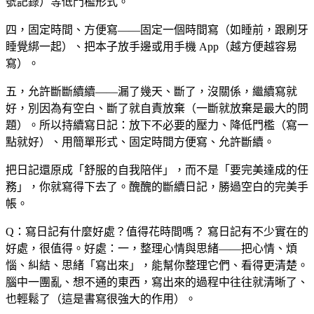
號記錄）等低門檻形式。
四，固定時間、方便寫——固定一個時間寫（如睡前，跟刷牙
睡覺綁一起）、把本子放手邊或用手機 App（越方便越容易
寫）。
五，允許斷斷續續——漏了幾天、斷了，沒關係，繼續寫就
好，別因為有空白、斷了就自責放棄（一斷就放棄是最大的問
題）。所以持續寫日記：放下不必要的壓力、降低門檻（寫一
點就好）、用簡單形式、固定時間方便寫、允許斷續。
把日記還原成「舒服的自我陪伴」，而不是「要完美達成的任
務」，你就寫得下去了。醜醜的斷續日記，勝過空白的完美手
帳。
Q：寫日記有什麼好處？值得花時間嗎？
寫日記有不少實在的
好處，很值得。好處：一，整理心情與思緒——把心情、煩
惱、糾結、思緒「寫出來」，能幫你整理它們、看得更清楚。
腦中一團亂、想不通的東西，寫出來的過程中往往就清晰了、
也輕鬆了（這是書寫很強大的作用）。