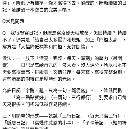
律」。降低所有標準，你才寫得下去。醜醜的、斷斷續續的日
記，遠勝過一本空白的完美手帳。
常見問題
Q：我很想寫日記，但總是寫沒幾天就放棄，怎麼持續？
持續
不了，通常是「給自己太多壓力和規矩」加上「門檻太高」，
解方是「大幅降低標準和門檻、允許斷續」。
做法：一，放下「漂亮、完整、每天、深刻」的壓力（最關
鍵）——日記是寫給自己的，沒人看、沒人評分，所以根本不
需要寫得漂亮、排版美、文情並茂、每天寫、寫得完整深刻。
這些過高的期待正是壓垮你的元凶。
允許日記「字醜、亂、只寫一句、隨便寫」。二，降低門檻
——「寫一點點就好」（一兩句、三行都行），別要求自己每
天寫很多。門檻越低越容易持續。
三，用簡單的形式——試試「三行日記」（每天只寫三行）、
「感恩日記」（寫幾件感恩的小事）、「子彈筆記」（短句符