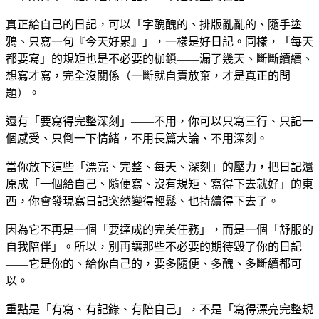
真正給自己的日記，可以「字醜醜的、排版亂亂的、隨手塗
鴉、只寫一句『今天好累』」，一樣是好日記。同樣，「每天
都要寫」的規矩也是不必要的枷鎖——漏了幾天、斷斷續續、
想寫才寫，完全沒關係（一斷就自責放棄，才是真正的問
題）。
還有「要寫得完整深刻」——不用，你可以只寫三行、只記一
個感受、只倒一下情緒，不用長篇大論、不用深刻。
當你放下這些「漂亮、完整、每天、深刻」的壓力，把日記還
原成「一個給自己、隨便寫、沒有規矩、寫得下去就好」的東
西，你會發現寫日記突然變得輕鬆、也持續得下去了。
因為它不再是一個「要達成的完美任務」，而是一個「舒服的
自我陪伴」。所以，別再讓那些不必要的期待毀了你的日記
——它是你的、給你自己的，要多隨便、多醜、多斷續都可
以。
重點是「有寫、有記錄、有陪自己」，不是「寫得漂亮完整規