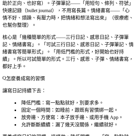
助於正向、也好寫）。子彈筆記——「用短句、條列、符號」
快速記錄（bullet journal），不用寫長篇。情緒書寫——「心
情不好、煩躁、有壓力時，把情緒和想法寫出來」（很療癒、
也幫你整理）。
核心是「幾種簡單的形式——三行日記、感恩日記、子彈筆
記、情緒書寫」。「可試三行日記、感恩日記、子彈筆記、情
緒書寫等簡單形式」。「用低門檻的形式，好開始也好持
續」。所以可試簡單的形式。三行、感恩、子彈、情緒書寫，
都好上手。
怎麼養成寫的習慣
讓寫日記持續下去：
降低門檻
：寫一點點就好，別要求多。
固定一個時間
：如睡前，跟既有習慣綁一起。
放旁邊、方便寫
：本子放手邊、或用手機 App。
允許斷斷續續
：漏了幾天沒關係，繼續就好。