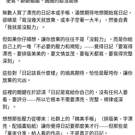
便寫、斷斷續續、醜醜的都沒關係
無數人買了漂亮的日記本或手帳，滿懷期待地想開始寫日記，
卻總是「寫沒幾天就放棄、或本子空著一大半」，然後自責
「我就是沒毅力」。
但如果你仔細想，讓你放棄的往往不是「沒毅力」，而是你給
自己上的一堆「不必要的壓力和規矩」——覺得日記「要寫得
漂亮、要排版美美的、要文情並茂、要每天都寫、要寫得完整
深刻」。
這些對「日記該長什麼樣」的過高期待，恰恰是壓垮你、讓你
放棄的元凶。
這裡的關鍵在於認清「日記是寫給你自己的，沒有任何人要
看、要評分——所以它根本不需要漂亮、完整、規律或深
刻」。
想想那些壓力從哪來：社群上的「精美手帳」（排版美、字漂
亮、配插畫貼紙）讓你覺得日記要那麼美才行——但那些是
「拿來分享、給人看的作品」，不是真正的日記。