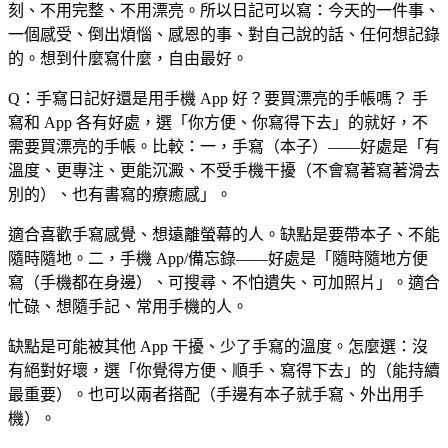
刻、不用完整、不用漂亮。所以日記可以寫：今天的一件事、
一個感受、倒出煩惱、感恩的事、對自己說的話、任何想記錄
的。想到什麼寫什麼，自由最好。
Q：手寫日記好還是用手機 App 好？要買漂亮的手帳嗎？
手
寫和 App 各有好處，選「你方便、你寫得下去」的就好，不
需要買漂亮的手帳。比較：一，手寫（本子）——好處是「有
溫度、更專注、更能沉澱、不受手機干擾（不會寫著寫著滑去
別的）、也有書寫的療癒感」。
適合喜歡手寫感覺、想遠離螢幕的人。缺點是要帶本子、不能
隨時隨地。二，手機 App/備忘錄——好處是「隨時隨地方便
寫（手機都在身邊）、可搜尋、不怕遺失、可加照片」。適合
忙碌、想隨手記、常用手機的人。
缺點是可能被其他 App 干擾、少了手寫的溫度。怎麼選：沒
有絕對好壞，選「你覺得方便、順手、寫得下去」的（能持續
最重要）。也可以兩者搭配（手邊有本子就手寫、外出用手
機）。