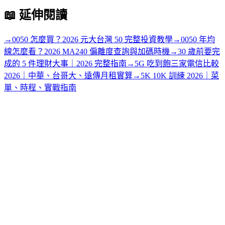
📖
延伸閱讀
→
0050 怎麼買？2026 元大台灣 50 完整投資教學
→
0050 年均
線怎麼看？2026 MA240 偏離度查詢與加碼時機
→
30 歲前要完
成的 5 件理財大事｜2026 完整指南
→
5G 吃到飽三家電信比較
2026｜中華、台哥大、遠傳月租實算
→
5K 10K 訓練 2026｜菜
單、時程、實戰指南