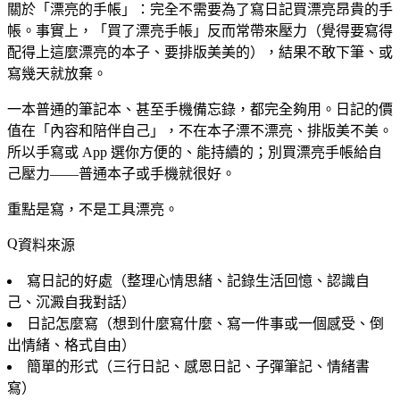
關於「漂亮的手帳」：完全不需要為了寫日記買漂亮昂貴的手
帳。事實上，「買了漂亮手帳」反而常帶來壓力（覺得要寫得
配得上這麼漂亮的本子、要排版美美的），結果不敢下筆、或
寫幾天就放棄。
一本普通的筆記本、甚至手機備忘錄，都完全夠用。日記的價
值在「內容和陪伴自己」，不在本子漂不漂亮、排版美不美。
所以手寫或 App 選你方便的、能持續的；別買漂亮手帳給自
己壓力——普通本子或手機就很好。
重點是寫，不是工具漂亮。
資料來源
寫日記的好處（整理心情思緒、記錄生活回憶、認識自
己、沉澱自我對話）
日記怎麼寫（想到什麼寫什麼、寫一件事或一個感受、倒
出情緒、格式自由）
簡單的形式（三行日記、感恩日記、子彈筆記、情緒書
寫）