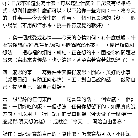
Q：日記不知道要寫什麼，可以寫些什麼？
日記沒有標準格
式，想到什麼寫什麼都可以，以下給你一些方向：一，寫今天
的一件事——今天發生的一件事、一個印象最深的片刻、一個
小場景（不用記流水帳，挑一件有感覺的就好）。
二，寫一個感受或心情——今天的心情如何、有什麼感觸、什
麼讓你開心/難過/生氣/感動。把情緒寫出來。三，倒出煩惱和
想法——把心裡的煩惱、糾結、正在想的事、困擾你的問題寫
出來（寫出來會輕鬆、也更清楚，甚至寫著寫著就想通了）。
四，感恩的事——寫幾件今天值得感恩、開心、美好的小事
（感恩日記，有助正向心情）。五，對自己說的話——鼓勵自
己、提醒自己、跟自己對話。
六，想記錄的任何東西——一句喜歡的話、一個靈感、一個計
畫、一頓好吃的飯、一個想法…任何你想留下的。如果真的沒
方向，可以用「三行日記」的簡單框架（今天做了什麼/有什
麼感覺/明天想怎樣），或就從「今天…」開始自由書寫。
記住：日記是寫給自己的，寫什麼、怎麼寫都可以，不用深