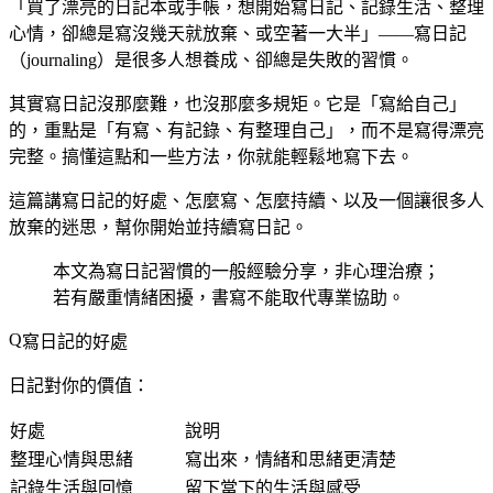
「買了漂亮的日記本或手帳，想開始寫日記、記錄生活、整理
心情，卻總是寫沒幾天就放棄、或空著一大半」——寫日記
（journaling）是很多人想養成、卻總是失敗的習慣。
其實寫日記沒那麼難，也沒那麼多規矩。它是「寫給自己」
的，重點是「有寫、有記錄、有整理自己」，而不是寫得漂亮
完整。搞懂這點和一些方法，你就能輕鬆地寫下去。
這篇講寫日記的好處、怎麼寫、怎麼持續、以及一個讓很多人
放棄的迷思，幫你開始並持續寫日記。
本文為寫日記習慣的一般經驗分享，非心理治療；
若有嚴重情緒困擾，書寫不能取代專業協助。
寫日記的好處
日記對你的價值：
好處
說明
整理心情與思緒
寫出來，情緒和思緒更清楚
記錄生活與回憶
留下當下的生活與感受