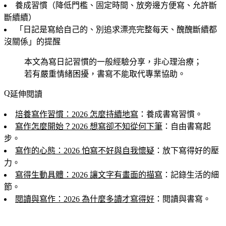
養成習慣（降低門檻、固定時間、放旁邊方便寫、允許斷
斷續續）
「日記是寫給自己的、別追求漂亮完整每天、醜醜斷續都
沒關係」的提醒
本文為寫日記習慣的一般經驗分享，非心理治療；
若有嚴重情緒困擾，書寫不能取代專業協助。
延伸閱讀
培養寫作習慣：2026 怎麼持續地寫
：養成書寫習慣。
寫作怎麼開始？2026 想寫卻不知從何下筆
：自由書寫起
步。
寫作的心態：2026 怕寫不好與自我懷疑
：放下寫得好的壓
力。
寫得生動具體：2026 讓文字有畫面的描寫
：記錄生活的細
節。
閱讀與寫作：2026 為什麼多讀才寫得好
：閱讀與書寫。