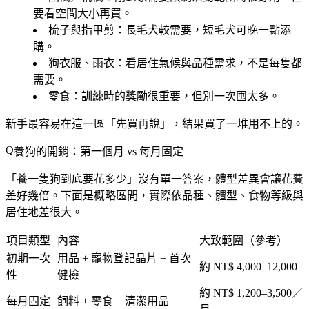
要看空間大小再買。
梳子與指甲剪
：長毛犬較需要，短毛犬可晚一點添
購。
狗衣服、雨衣
：看居住氣候與品種需求，不是每隻都
需要。
零食
：訓練時的獎勵很重要，但別一次囤太多。
新手最容易在這一區「先買再說」，結果買了一堆用不上的。
養狗的開銷：第一個月 vs 每月固定
「養一隻狗到底要花多少」沒有單一答案，體型差異會讓花費
差好幾倍。下面是概略區間，實際依品種、體型、食物等級與
居住地差很大。
項目類型
內容
大致範圍（參考）
初期一次
用品 + 寵物登記晶片 + 首次
約 NT$ 4,000–12,000
性
健檢
約 NT$ 1,200–3,500／
每月固定
飼料 + 零食 + 清潔用品