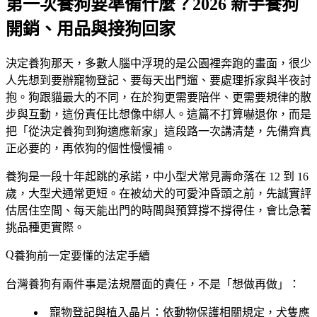
第一次養狗要準備什麼？2026 新手養狗
開銷、用品與接狗回家
決定養狗那天，多數人腦中浮現的是公園裡奔跑的畫面，很少
人先想到要辦寵物登記、要每天出門遛、要處理拆家與半夜討
抱。狗跟貓最大的不同，在於狗更需要陪伴、更需要規律的散
步與互動，這份責任比想像中綁人。這篇不打算嚇退你，而是
把「從決定養狗到狗適應新家」這段路一次講清楚，先備齊真
正必要的，再依狗的個性慢慢補。
養狗是一段十年起跳的承諾，中小型犬常見壽命落在 12 到 16
歲，大型犬通常更短。在被幼犬的可愛沖昏頭之前，先誠實評
估居住空間、每天能出門的時間與預算撐不撐得住，會比急著
挑品種更實際。
養狗前一定要懂的法定手續
台灣養狗有兩件事是法規層面的責任，不是「想做再做」：
寵物登記與植入晶片
：依動物保護相關規定，犬隻應