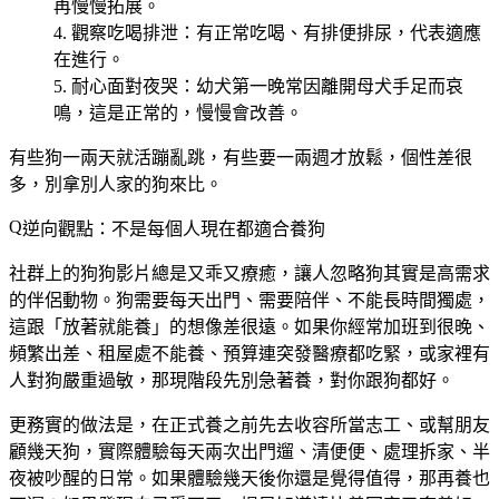
再慢慢拓展。
觀察吃喝排泄
：有正常吃喝、有排便排尿，代表適應
在進行。
耐心面對夜哭
：幼犬第一晚常因離開母犬手足而哀
鳴，這是正常的，慢慢會改善。
有些狗一兩天就活蹦亂跳，有些要一兩週才放鬆，個性差很
多，別拿別人家的狗來比。
逆向觀點：不是每個人現在都適合養狗
社群上的狗狗影片總是又乖又療癒，讓人忽略狗其實是高需求
的伴侶動物。狗需要每天出門、需要陪伴、不能長時間獨處，
這跟「放著就能養」的想像差很遠。如果你經常加班到很晚、
頻繁出差、租屋處不能養、預算連突發醫療都吃緊，或家裡有
人對狗嚴重過敏，那現階段先別急著養，對你跟狗都好。
更務實的做法是，在正式養之前先去收容所當志工、或幫朋友
顧幾天狗，實際體驗每天兩次出門遛、清便便、處理拆家、半
夜被吵醒的日常。
如果體驗幾天後你還是覺得值得，那再養也