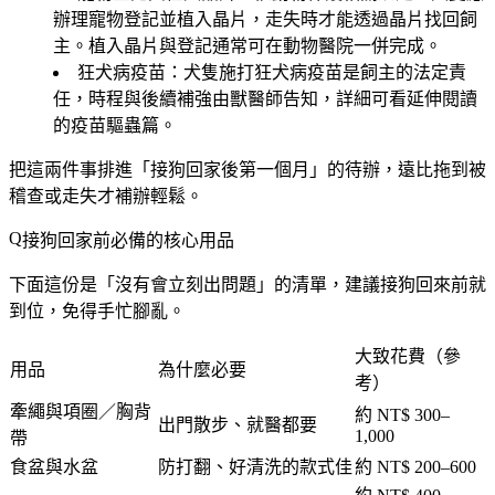
辦理寵物登記並植入晶片，走失時才能透過晶片找回飼
主。植入晶片與登記通常可在動物醫院一併完成。
狂犬病疫苗
：犬隻施打狂犬病疫苗是飼主的法定責
任，時程與後續補強由獸醫師告知，詳細可看延伸閱讀
的疫苗驅蟲篇。
把這兩件事排進「接狗回家後第一個月」的待辦，遠比拖到被
稽查或走失才補辦輕鬆。
接狗回家前必備的核心用品
下面這份是「沒有會立刻出問題」的清單，建議接狗回來前就
到位，免得手忙腳亂。
大致花費（參
用品
為什麼必要
考）
牽繩與項圈／胸背
約 NT$ 300–
出門散步、就醫都要
1,000
帶
食盆與水盆
防打翻、好清洗的款式佳
約 NT$ 200–600