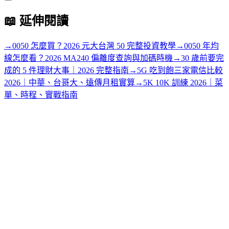
📖
延伸閱讀
→
0050 怎麼買？2026 元大台灣 50 完整投資教學
→
0050 年均
線怎麼看？2026 MA240 偏離度查詢與加碼時機
→
30 歲前要完
成的 5 件理財大事｜2026 完整指南
→
5G 吃到飽三家電信比較
2026｜中華、台哥大、遠傳月租實算
→
5K 10K 訓練 2026｜菜
單、時程、實戰指南