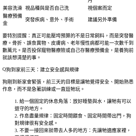
月
美容洗澡
視品種與是否自己洗
視個案而定
醫療預備
突發疾病、意外、手術
建議另外準備
金
要特別提醒：
真正可能壓垮預算的不是日常飼料，而是突發醫
療
。骨折、誤食異物、皮膚病、老年慢性病都可能一次數千到
數萬元。是否投保寵物醫療險或自己存醫療預備金，是養狗前
就該想清楚的事。
狗到家前三天：建立安全感與規律
狗剛到新家會緊張，前三天的目標是讓牠覺得安全、開始熟悉
作息，而不是急著訓練或一直逗牠玩。
給一個固定的休息角落
：放好睡墊與水，讓牠有可以
退守的地方。
作息盡量規律
：固定時間餵食、固定時間帶出門，狗
對規律很有安全感。
不要一接回來就帶去人多的地方
：先讓牠適應家裡，