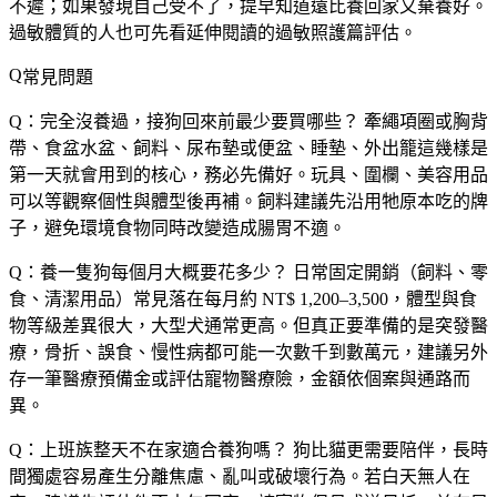
不遲；如果發現自己受不了，提早知道遠比養回家又棄養好。
過敏體質的人也可先看延伸閱讀的過敏照護篇評估。
常見問題
Q：完全沒養過，接狗回來前最少要買哪些？
牽繩項圈或胸背
帶、食盆水盆、飼料、尿布墊或便盆、睡墊、外出籠這幾樣是
第一天就會用到的核心，務必先備好。玩具、圍欄、美容用品
可以等觀察個性與體型後再補。飼料建議先沿用牠原本吃的牌
子，避免環境食物同時改變造成腸胃不適。
Q：養一隻狗每個月大概要花多少？
日常固定開銷（飼料、零
食、清潔用品）常見落在每月約 NT$ 1,200–3,500，體型與食
物等級差異很大，大型犬通常更高。但真正要準備的是突發醫
療，骨折、誤食、慢性病都可能一次數千到數萬元，建議另外
存一筆醫療預備金或評估寵物醫療險，金額依個案與通路而
異。
Q：上班族整天不在家適合養狗嗎？
狗比貓更需要陪伴，長時
間獨處容易產生分離焦慮、亂叫或破壞行為。若白天無人在