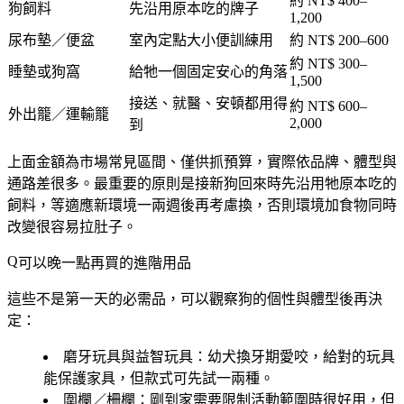
約 NT$ 400–
狗飼料
先沿用原本吃的牌子
1,200
尿布墊／便盆
室內定點大小便訓練用
約 NT$ 200–600
約 NT$ 300–
睡墊或狗窩
給牠一個固定安心的角落
1,500
接送、就醫、安頓都用得
約 NT$ 600–
外出籠／運輸籠
2,000
到
上面金額為市場常見區間、僅供抓預算，實際依品牌、體型與
通路差很多。
最重要的原則是接新狗回來時先沿用牠原本吃的
飼料
，等適應新環境一兩週後再考慮換，否則環境加食物同時
改變很容易拉肚子。
可以晚一點再買的進階用品
這些不是第一天的必需品，可以觀察狗的個性與體型後再決
定：
磨牙玩具與益智玩具
：幼犬換牙期愛咬，給對的玩具
能保護家具，但款式可先試一兩種。
圍欄／柵欄
：剛到家需要限制活動範圍時很好用，但