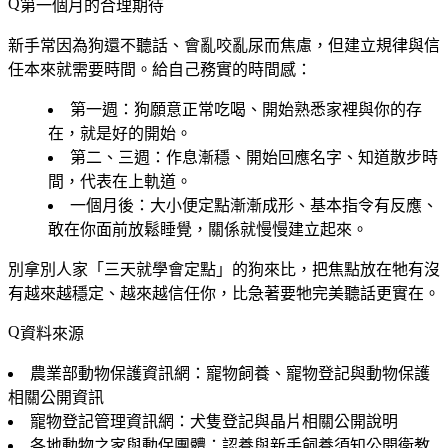
第一個月的合理期待
新手常因為狗還不聽話、會亂咬亂尿而焦慮，但建立規律與信
任本來就需要時間。給自己務實的時間感：
第一週
：狗願意正常吃喝、開始熟悉家裡與你的存
在，就是好的開始。
第二、三週
：作息漸穩、開始回應名字、知道散步時
間，代表在上軌道。
一個月後
：大小便定點漸漸成形、基本指令有反應、
敢在你面前放鬆睡覺，關係就慢慢建立起來。
別拿別人家「三天就學會定點」的狗來比，把焦點放在牠有沒
有越來越穩定、越來越信任你，比急著要牠完美聽話更實在。
資料來源
農業部動物保護資訊網：寵物飼養、寵物登記與動物保護
相關公開資訊
寵物登記管理資訊網：犬隻登記與晶片相關公開說明
各地動物之家與動保團體：認養與新手飼養須知公開衛教