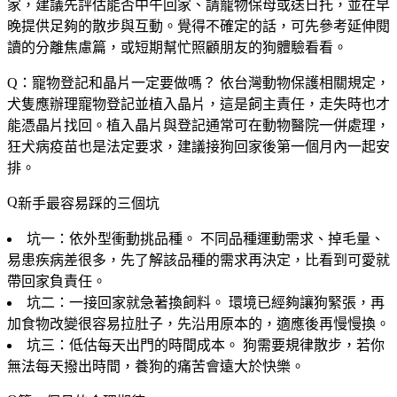
家，建議先評估能否中午回家、請寵物保母或送日托，並在早
晚提供足夠的散步與互動。覺得不確定的話，可先參考延伸閱
讀的分離焦慮篇，或短期幫忙照顧朋友的狗體驗看看。
Q：寵物登記和晶片一定要做嗎？
依台灣動物保護相關規定，
犬隻應辦理寵物登記並植入晶片，這是飼主責任，走失時也才
能憑晶片找回。植入晶片與登記通常可在動物醫院一併處理，
狂犬病疫苗也是法定要求，建議接狗回家後第一個月內一起安
排。
新手最容易踩的三個坑
坑一：依外型衝動挑品種。
不同品種運動需求、掉毛量、
易患疾病差很多，先了解該品種的需求再決定，比看到可愛就
帶回家負責任。
坑二：一接回家就急著換飼料。
環境已經夠讓狗緊張，再
加食物改變很容易拉肚子，先沿用原本的，適應後再慢慢換。
坑三：低估每天出門的時間成本。
狗需要規律散步，若你
無法每天撥出時間，養狗的痛苦會遠大於快樂。