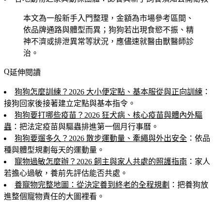
本文為一般新手入門整理，金額為市場參考區間、
依品牌通路與體型而異；狗狗若出現食慾不振、精
神不濟或排泄異常等狀況，應儘速就醫由獸醫師診
治。
延伸閱讀
狗狗怎麼訓練？2026 大小便定點、基本服從與正向訓練
：
接狗回家後接著建立定點與基本指令。
狗狗要打哪些疫苗？2026 狂犬病、核心疫苗與體內外驅
蟲
：把法定疫苗與驅蟲排進第一個月行事曆。
狗狗要遛多久？2026 散步運動量、牽繩與外出安全
：依品
種與體型規劃每天的運動量。
寵物過敏怎麼辦？2026 飼主與家人共處的照護指南
：家人
若擔心過敏，養前先評估能否共處。
養寵物完整地圖：從決定養到終老的全程規劃
：把養狗放
進整個寵物責任的大圖裡看。