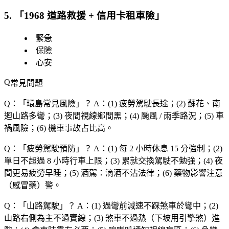
5. 「
1968 道路救援 + 信用卡租車險
」
緊急
保險
心安
常見問題
Q：「
環島常見風險
」？
A：(1) 疲勞駕駛長途；(2) 蘇花、南
迴山路多彎；(3) 夜間視線鄉間黑；(4) 颱風 / 雨季路況；(5) 車
禍風險；(6) 機車事故占比高。
Q：「
疲勞駕駛預防
」？
A：(1) 每 2 小時休息 15 分強制；(2)
單日不超過 8 小時行車上限；(3) 累就交換駕駛不勉強；(4) 夜
間更易疲勞早睡；(5) 酒駕：滴酒不沾法律；(6) 藥物影響注意
（感冒藥）警。
Q：「
山路駕駛
」？
A：(1) 過彎前減速不踩煞車於彎中；(2)
山路右側為主不過實線；(3) 煞車不過熱（下坡用引擎煞）進