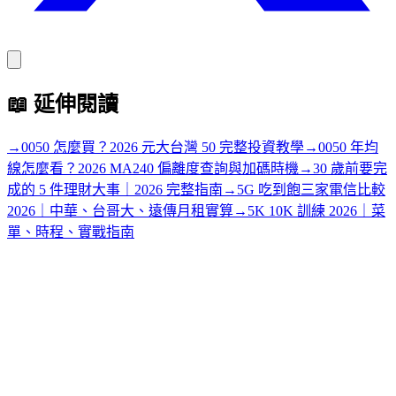
📖
延伸閱讀
→
0050 怎麼買？2026 元大台灣 50 完整投資教學
→
0050 年均
線怎麼看？2026 MA240 偏離度查詢與加碼時機
→
30 歲前要完
成的 5 件理財大事｜2026 完整指南
→
5G 吃到飽三家電信比較
2026｜中華、台哥大、遠傳月租實算
→
5K 10K 訓練 2026｜菜
單、時程、實戰指南