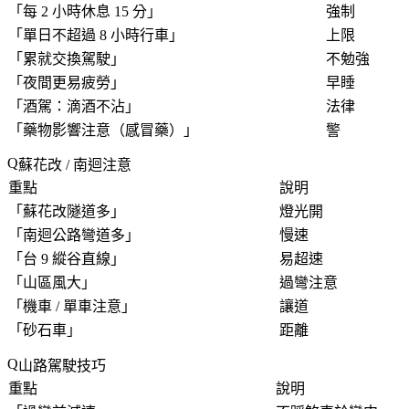
「
每 2 小時休息 15 分
」
強制
「
單日不超過 8 小時行車
」
上限
「
累就交換駕駛
」
不勉強
「
夜間更易疲勞
」
早睡
「
酒駕：滴酒不沾
」
法律
「
藥物影響注意（感冒藥）
」
警
蘇花改 / 南迴注意
重點
說明
「
蘇花改隧道多
」
燈光開
「
南迴公路彎道多
」
慢速
「
台 9 縱谷直線
」
易超速
「
山區風大
」
過彎注意
「
機車 / 單車注意
」
讓道
「
砂石車
」
距離
山路駕駛技巧
重點
說明