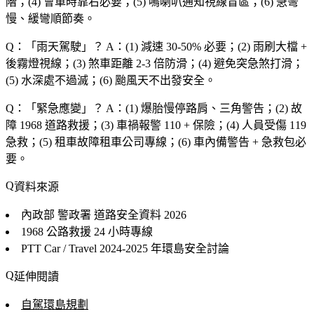
階；(4) 會車時靠右必要；(5) 鳴喇叭通知視線盲區；(6) 急彎
慢、緩彎順節奏。
Q：「
雨天駕駛
」？
A：(1) 減速 30-50% 必要；(2) 雨刷大檔 +
後霧燈視線；(3) 煞車距離 2-3 倍防滑；(4) 避免突急煞打滑；
(5) 水深處不過滅；(6) 颱風天不出發安全。
Q：「
緊急應變
」？
A：(1) 爆胎慢停路肩、三角警告；(2) 故
障 1968 道路救援；(3) 車禍報警 110 + 保險；(4) 人員受傷 119
急救；(5) 租車故障租車公司專線；(6) 車內備警告 + 急救包必
要。
資料來源
內政部 警政署 道路安全資料
2026
1968 公路救援
24 小時專線
PTT Car / Travel
2024-2025 年環島安全討論
延伸閱讀
自駕環島規劃