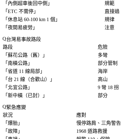
「
內側超車後回中側
」
規範
「
ETC 不需停
」
直接過
「
休息站 60-100 km 1 個
」
規律
「
夜間易疲勞
」
注意
台灣易事故路段
路段
危險
「
蘇花公路（舊）
」
多彎
「
南橫公路
」
部分管制
「
省道 11 線局部
」
海岸
「
台 21 線（合歡山）
」
高山
「
北宜公路
」
9 彎 18 拐
「
新中橫（已封）
」
部分
緊急應變
狀況
應對
「
爆胎
」
慢停路肩、三角警告
「
故障
」
1968 道路救援