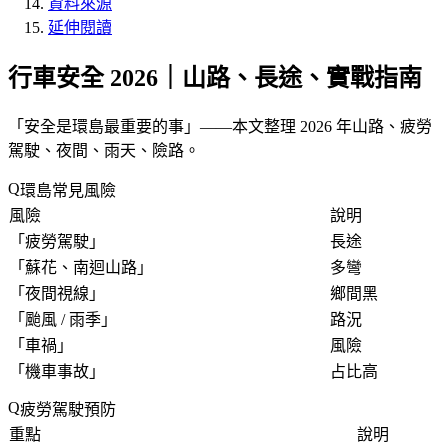
資料來源
延伸閱讀
行車安全 2026｜山路、長途、實戰指南
「
安全是環島最重要的事
」——本文整理 2026 年山路、疲勞
駕駛、夜間、雨天、險路。
環島常見風險
風險
說明
「
疲勞駕駛
」
長途
「
蘇花、南迴山路
」
多彎
「
夜間視線
」
鄉間黑
「
颱風 / 雨季
」
路況
「
車禍
」
風險
「
機車事故
」
占比高
疲勞駕駛預防
重點
說明