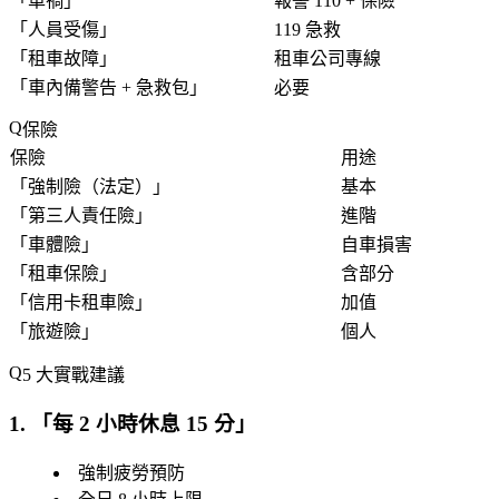
「
車禍
」
報警 110 + 保險
「
人員受傷
」
119 急救
「
租車故障
」
租車公司專線
「
車內備警告 + 急救包
」
必要
保險
保險
用途
「
強制險（法定）
」
基本
「
第三人責任險
」
進階
「
車體險
」
自車損害
「
租車保險
」
含部分
「
信用卡租車險
」
加值
「
旅遊險
」
個人
5 大實戰建議
1. 「
每 2 小時休息 15 分
」
強制疲勞預防