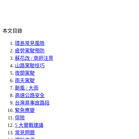
本文目錄
環島常見風險
疲勞駕駛預防
蘇花改 / 南迴注意
山路駕駛技巧
夜間駕駛
雨天駕駛
颱風 / 大雨
高速公路安全
台灣易事故路段
緊急應變
保險
5 大實戰建議
常見問題