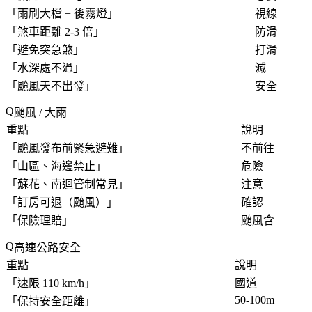
「
雨刷大檔 + 後霧燈
」
視線
「
煞車距離 2-3 倍
」
防滑
「
避免突急煞
」
打滑
「
水深處不過
」
滅
「
颱風天不出發
」
安全
颱風 / 大雨
重點
說明
「
颱風發布前緊急避難
」
不前往
「
山區、海邊禁止
」
危險
「
蘇花、南迴管制常見
」
注意
「
訂房可退（颱風）
」
確認
「
保險理賠
」
颱風含
高速公路安全
重點
說明
「
速限 110 km/h
」
國道
50-100m
「
保持安全距離
」