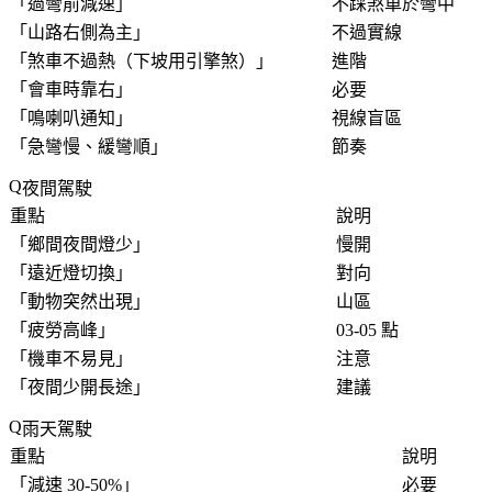
「
過彎前減速
」
不踩煞車於彎中
「
山路右側為主
」
不過實線
「
煞車不過熱（下坡用引擎煞）
」
進階
「
會車時靠右
」
必要
「
鳴喇叭通知
」
視線盲區
「
急彎慢、緩彎順
」
節奏
夜間駕駛
重點
說明
「
鄉間夜間燈少
」
慢開
「
遠近燈切換
」
對向
「
動物突然出現
」
山區
「
疲勞高峰
」
03-05 點
「
機車不易見
」
注意
「
夜間少開長途
」
建議
雨天駕駛
重點
說明
「
減速 30-50%
」
必要