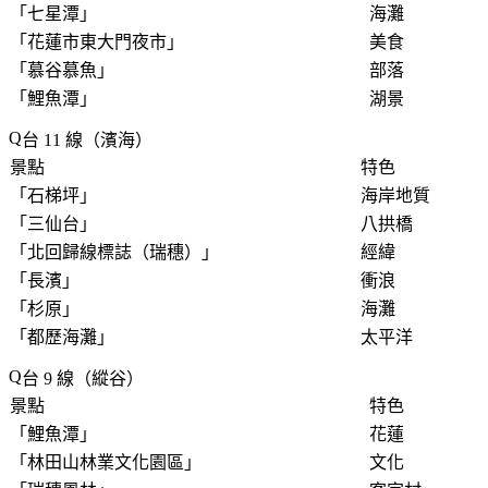
「
七星潭
」
海灘
「
花蓮市東大門夜市
」
美食
「
慕谷慕魚
」
部落
「
鯉魚潭
」
湖景
台 11 線（濱海）
景點
特色
「
石梯坪
」
海岸地質
「
三仙台
」
八拱橋
「
北回歸線標誌（瑞穗）
」
經緯
「
長濱
」
衝浪
「
杉原
」
海灘
「
都歷海灘
」
太平洋
台 9 線（縱谷）
景點
特色
「
鯉魚潭
」
花蓮
「
林田山林業文化園區
」
文化