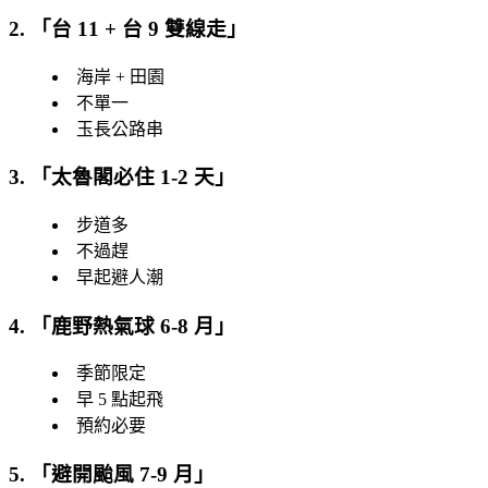
2. 「
台 11 + 台 9 雙線走
」
海岸 + 田園
不單一
玉長公路串
3. 「
太魯閣必住 1-2 天
」
步道多
不過趕
早起避人潮
4. 「
鹿野熱氣球 6-8 月
」
季節限定
早 5 點起飛
預約必要
5. 「
避開颱風 7-9 月
」