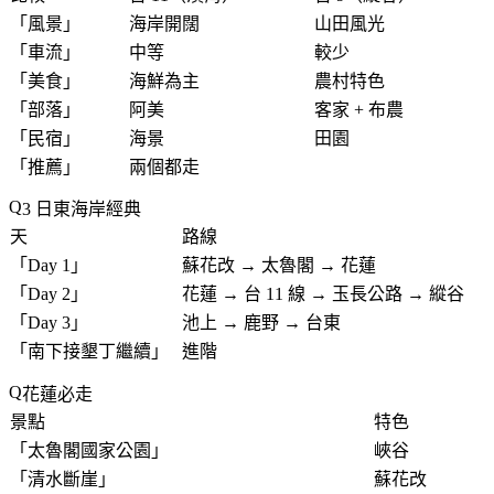
「
風景
」
海岸開闊
山田風光
「
車流
」
中等
較少
「
美食
」
海鮮為主
農村特色
「
部落
」
阿美
客家 + 布農
「
民宿
」
海景
田園
「
推薦
」
兩個都走
3 日東海岸經典
天
路線
「
Day 1
」
蘇花改 → 太魯閣 → 花蓮
「
Day 2
」
花蓮 → 台 11 線 → 玉長公路 → 縱谷
「
Day 3
」
池上 → 鹿野 → 台東
「
南下接墾丁繼續
」
進階
花蓮必走
景點
特色
「
太魯閣國家公園
」
峽谷
「
清水斷崖
」
蘇花改