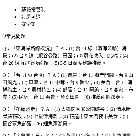
蘇花常管制
訂房可退
安全第一
常見問題
Q：「
東海岸路線概況
」？
A：(1) 台 11 線（濱海公路）海
景；(2) 台 9 線（縱谷公路）田園；(3) 蘇花改入口北端；(4)
台 26 線南迴銜接南端；(5) 3-5 日深度建議推薦。
Q：「
台 11 vs 台 9
」？
A：(1) 風景：台 11 海岸開闊、台 9 山
田風光；(2) 車流：台 11 中等、台 9 較少；(3) 美食：台 11 海
鮮為主、台 9 農村特色；(4) 部落：台 11 阿美、台 9 客家 + 布
農；(5) 民宿：台 11 海景、台 9 田園；(6) 推薦兩個都走。
Q：「
花蓮必走
」？
A：(1) 太魯閣國家公園峽谷；(2) 清水斷
崖蘇花改；(3) 七星潭海灘；(4) 花蓮市東大門夜市美食；(5)
慕谷慕魚部落；(6) 鯉魚潭湖景。
Q：「
太魯閣 1 日
」？
A：(1) 燕子口步道必走；(2) 九曲洞經