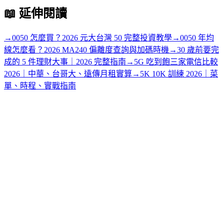
📖
延伸閱讀
→
0050 怎麼買？2026 元大台灣 50 完整投資教學
→
0050 年均
線怎麼看？2026 MA240 偏離度查詢與加碼時機
→
30 歲前要完
成的 5 件理財大事｜2026 完整指南
→
5G 吃到飽三家電信比較
2026｜中華、台哥大、遠傳月租實算
→
5K 10K 訓練 2026｜菜
單、時程、實戰指南