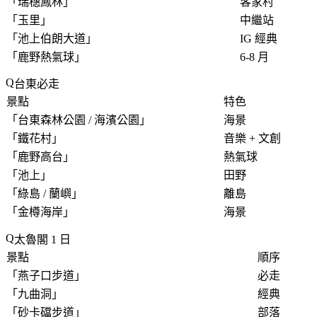
「
瑞穗鳳林
」
客家村
「
玉里
」
中繼站
「
池上伯朗大道
」
IG 經典
「
鹿野熱氣球
」
6-8 月
台東必走
景點
特色
「
台東森林公園 / 海濱公園
」
海景
「
鐵花村
」
音樂 + 文創
「
鹿野高台
」
熱氣球
「
池上
」
田野
「
綠島 / 蘭嶼
」
離島
「
金樽海岸
」
海景
太魯閣 1 日
景點
順序
「
燕子口步道
」
必走
「
九曲洞
」
經典
「
砂卡礑步道
」
部落