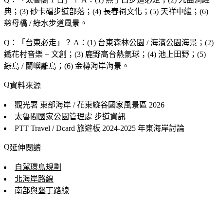
典；(3) 砂卡礑步道部落；(4) 長春祠文化；(5) 天祥中繼；(6)
慈母橋 / 綠水步道風景。
Q：「
台東必走
」？
A：(1) 台東森林公園 / 海濱公園海景；(2)
鐵花村音樂 + 文創；(3) 鹿野高台熱氣球；(4) 池上田野；(5)
綠島 / 蘭嶼離島；(6) 金樽海岸海景。
資料來源
觀光署 東部海岸 / 花東縱谷國家風景區
2026
太魯閣國家公園管理處
步道資訊
PTT Travel / Dcard 旅遊板
2024-2025 年東海岸討論
延伸閱讀
自駕環島規劃
北海岸路線
南部與墾丁路線