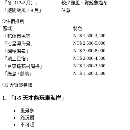
「
冬（12-2 月）
」
較少颱風、賞鯨魚過冬
「
避開颱風 7-9 月
」
注意
住宿推薦
區域
特色
NT$ 1,500-3,500
「
花蓮市民宿
」
NT$ 2,500-5,000
「
七星潭海景
」
NT$ 3,000-8,000
「
瑞穗溫泉
」
NT$ 2,000-4,500
「
池上民宿
」
NT$ 1,800-3,500
「
台東鐵花村周邊
」
NT$ 1,500-3,500
「
綠島 / 蘭嶼
」
5 大實戰建議
1. 「
3-5 天才能玩東海岸
」
風景多
路況慢
不可趕