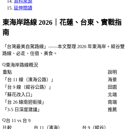
資料來源
延伸閱讀
東海岸路線 2026｜花蓮、台東、實戰指
南
「
台灣最美自駕路線
」——本文整理 2026 年東海岸 + 縱谷雙
路線、必走、住宿、美食。
東海岸路線概況
重點
說明
「
台 11 線（濱海公路）
」
海景
「
台 9 線（縱谷公路）
」
田園
「
蘇花改入口
」
北端
「
台 26 線南迴銜接
」
南端
「
3-5 日深度建議
」
推薦
台 11 vs 台 9
比較
台 11（濱海）
台 9（縱谷）