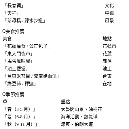
「
長春祠
」
文化
「
天祥
」
中繼
「
慈母橋 / 緑水步道
」
風景
美食推薦
美食
地點
「
花蓮扁食 / 公正包子
」
花蓮市
「
東大門夜市
」
花蓮
「
馬告風味餐
」
部落
「
池上便當
」
池上
「
台東米苔目 / 卑南豬血湯
」
台東
「
綠豆蒜 / 釋迦
」
在地
季節推薦
季
重點
「
春（3-5 月）
」
太魯閣山景、油桐花
「
夏（6-8 月）
」
海洋活動、熱氣球
「
秋（9-11 月）
」
涼爽、伯朗大道