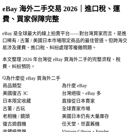
eBay 海外二手交易 2026｜進口稅、運
費、買家保障完整
eBay 是全球
最大的線上拍賣平台
——對台灣買家而言，是
進
口稀有 / 古董 / 美國日本市場限定商品
的最佳管道。但跨海交
易涉及運費、進口稅、糾紛處理等複雜問題。
本文整理 2026 年台灣從 eBay 買海外二手的完整流程、稅
費、糾紛預防。
為什麼從 eBay 買海外二手
商品類型
為什麼 eBay
美國復古 3C
台灣絕版、eBay 多
日本限定收藏
直接從日本賣家
古董 / 古玩
全球賣家市場
老相機 / 鏡頭
美國日本仍有大量庫存
復古遊戲機
任天堂、世嘉舊機
收藏級樂器
Vintage Gibson、Fender