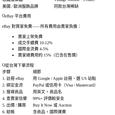
美國 / 歐洲服飾品牌
同款台灣稀缺
eBay 平台費用
eBay 對買家
免費
——所有費用由賣家負擔：
賣家上架免費
成交手續費 10-12%
國際金流費 4-5%
賣家總費用約 15%（已含在售價）
從台灣下單流程
步驟
細節
1. 註冊 eBay
用 Google / Apple 註冊、選 US 站點
2. 綁定金流
PayPal 或信用卡（Visa / Mastercard）
3. 搜尋商品
用英文 + 商品名
4. 查賣家信譽
99%+ 評價較安全
5. 出價 / 購買
Buy It Now 或 Auction
6. 結帳
含商品 + 國際運費