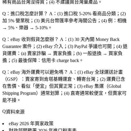
稀有商品台灣沒得買；(4) 不建議買台灣量產品。
Q：進口稅怎麼計算？
A：(1) 進口稅 5-20% 看商品分類；(2)
加 5% 營業稅；(3) 美元台幣匯率參考海關公告；(4) 例：相機
→ 5%、樂器 → 5-10%。
Q：eBay 收到假貨怎麼辦？
A：(1) 30 天內開 Money Back
Guarantee 案件；(2) eBay 介入；(3) PayPal 爭議也可開；(4) 退
貨運費：(a) 賣家詐騙 → 賣家負擔；(b) 一般退換 → 買家負
擔；(5) 最後保障：信用卡 charge back。
Q：eBay 海外運費可以避免嗎？
A：(1) eBay 全球運送計畫
（GSP）：賣家寄到肯塔基轉運倉、轉寄台灣；(2) 運費已含
在售價、看似「便宜」但其實正常；(3) eBay 集運（Global
Shipping Program）通常划算；(4) 直寄通常較便宜，但賣家可
能不接。
資料來源
eBay
2026 年買家政策
財政部關務署
2026 年進口稅率表