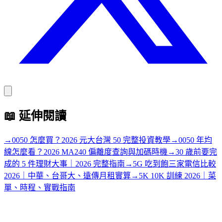
📖
延伸閱讀
→
0050 怎麼買？2026 元大台灣 50 完整投資教學
→
0050 年均
線怎麼看？2026 MA240 偏離度查詢與加碼時機
→
30 歲前要完
成的 5 件理財大事｜2026 完整指南
→
5G 吃到飽三家電信比較
2026｜中華、台哥大、遠傳月租實算
→
5K 10K 訓練 2026｜菜
單、時程、實戰指南