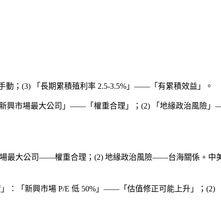
strade 手動；(3) 「長期累積殖利率 2.5-3.5%」——「有累積效益」。
國是新興市場最大公司」——「權重合理」；(2) 「地緣政治風險」——
市場最大公司——權重合理；(2) 地緣政治風險——台海關係 + 中美貿易
度」：「新興市場 P/E 低 50%」——「估值修正可能上升」；(2)