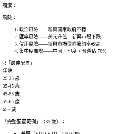
簡潔：
風險
：
政治風險——新興國家政府不穩
匯率風險——美元升值 = 新興市場下跌
信用風險——新興市場債券違約率較高
集中度風險——中國 + 印度 + 台灣佔 70%
「最佳配置」
年齡
25-35 歲
35-45 歲
45-55 歲
55-65 歲
65+ 歲
「完整配置範例」（35 歲）：
美股（VOO/VTI）：50-60%