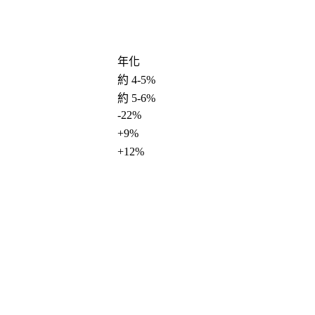
年化
約 4-5%
約 5-6%
-22%
+9%
+12%