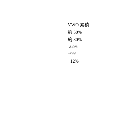
VWO 累積
約 50%
約 30%
-22%
+9%
+12%