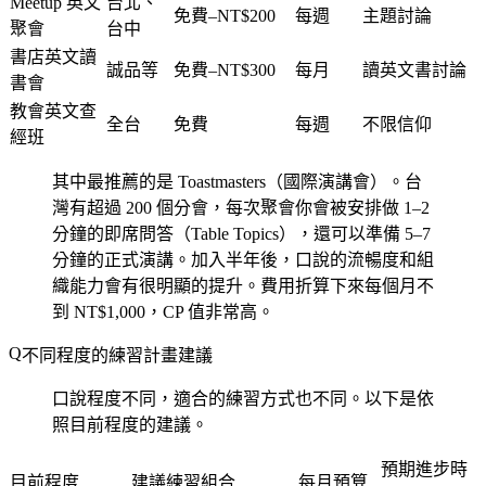
Meetup 英文
台北、
免費–NT$200
每週
主題討論
聚會
台中
書店英文讀
誠品等
免費–NT$300
每月
讀英文書討論
書會
教會英文查
全台
免費
每週
不限信仰
經班
其中最推薦的是 Toastmasters（國際演講會）。台
灣有超過 200 個分會，每次聚會你會被安排做 1–2
分鐘的即席問答（Table Topics），還可以準備 5–7
分鐘的正式演講。加入半年後，口說的流暢度和組
織能力會有很明顯的提升。費用折算下來每個月不
到 NT$1,000，CP 值非常高。
不同程度的練習計畫建議
口說程度不同，適合的練習方式也不同。以下是依
照目前程度的建議。
預期進步時
目前程度
建議練習組合
每月預算