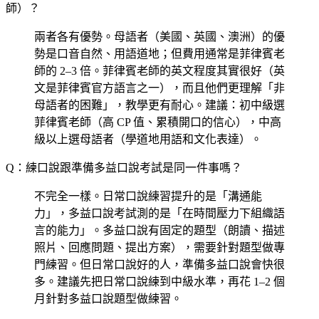
師）？
兩者各有優勢。母語者（美國、英國、澳洲）的優
勢是口音自然、用語道地；但費用通常是菲律賓老
師的 2–3 倍。菲律賓老師的英文程度其實很好（英
文是菲律賓官方語言之一），而且他們更理解「非
母語者的困難」，教學更有耐心。建議：初中級選
菲律賓老師（高 CP 值、累積開口的信心），中高
級以上選母語者（學道地用語和文化表達）。
Q：練口說跟準備多益口說考試是同一件事嗎？
不完全一樣。日常口說練習提升的是「溝通能
力」，多益口說考試測的是「在時間壓力下組織語
言的能力」。多益口說有固定的題型（朗讀、描述
照片、回應問題、提出方案），需要針對題型做專
門練習。但日常口說好的人，準備多益口說會快很
多。建議先把日常口說練到中級水準，再花 1–2 個
月針對多益口說題型做練習。