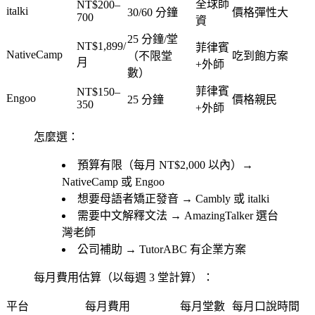
全球師
NT$200–
italki
30/60 分鐘
價格彈性大
700
資
25 分鐘/堂
NT$1,899/
菲律賓
NativeCamp
（不限堂
吃到飽方案
月
+外師
數）
菲律賓
NT$150–
Engoo
25 分鐘
價格親民
350
+外師
怎麼選：
預算有限（每月 NT$2,000 以內）→
NativeCamp 或 Engoo
想要母語者矯正發音 → Cambly 或 italki
需要中文解釋文法 → AmazingTalker 選台
灣老師
公司補助 → TutorABC 有企業方案
每月費用估算（以每週 3 堂計算）：
平台
每月費用
每月堂數
每月口說時間