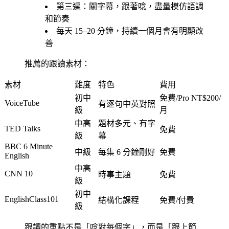
第三遍：關字幕，跟著唸，盡量模仿語調
和節奏
每天 15–20 分鐘，持續一個月會有明顯改
善
推薦的跟讀素材：
素材
難度
特色
費用
初中
免費/Pro NT$200/
VoiceTube
有逐句中英對照
級
月
中高
題材多元、有字
TED Talks
免費
級
幕
BBC 6 Minute
中級
每集 6 分鐘剛好
免費
English
中高
CNN 10
時事主題
免費
級
初中
EnglishClass101
結構化課程
免費/付費
級
跟讀的重點不是「唸對每個字」，而是「跟上節