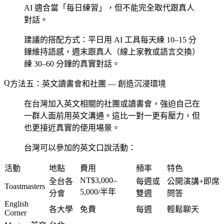
AI 適合當「每日練習」，但不能完全取代跟真人
對話。
建議的搭配方式：平日用 AI 工具每天練 10–15 分
鐘維持語感，週末跟真人（線上家教或語言交換）
練 30–60 分鐘的真實對話。
方法五：英文讀書會和社團 — 創造沉浸環境
在台灣加入英文相關的社團或讀書會，強迫自己在
一群人面前用英文溝通。這比一對一更有壓力，但
也更接近真實的使用場景。
台灣可以參加的英文口說活動：
活動
地點
費用
頻率
特色
NT$3,000–
全台各
每週或
公開演講+即席
Toastmasters
5,000/半年
分會
雙週
問答
English
各大學
免費
每週
輕鬆聊天
Corner