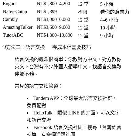
Engoo
NT$1,800–4,200
12 堂
5 小時
NativeCamp
NT$1,899
不限
看你的意志力
Cambly
NT$3,000–6,000
12 堂
4–6 小時
AmazingTalker
NT$3,600–9,600
12 堂
10 小時
TutorABC
NT$4,800–10,800
12 堂
9 小時
方法三：語言交換 — 零成本但需要技巧
語言交換的概念很簡單：你教對方中文，對方教你
英文。台灣有不少外國人想學中文，找語言交換夥
伴並不難。
常見的語言交換管道：
Tandem APP
：全球最大語言交換社群，
免費配對
HelloTalk
：類似 LINE 的介面，可以文字
和語音交流
Facebook 語言交換社團
：搜尋「台灣語言
交換」有多個活躍社團