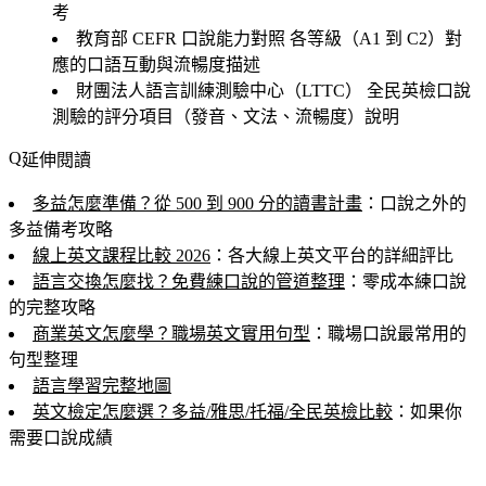
考
教育部 CEFR 口說能力對照
各等級（A1 到 C2）對
應的口語互動與流暢度描述
財團法人語言訓練測驗中心（LTTC）
全民英檢口說
測驗的評分項目（發音、文法、流暢度）說明
延伸閱讀
多益怎麼準備？從 500 到 900 分的讀書計畫
：口說之外的
多益備考攻略
線上英文課程比較 2026
：各大線上英文平台的詳細評比
語言交換怎麼找？免費練口說的管道整理
：零成本練口說
的完整攻略
商業英文怎麼學？職場英文實用句型
：職場口說最常用的
句型整理
語言學習完整地圖
英文檢定怎麼選？多益/雅思/托福/全民英檢比較
：如果你
需要口說成績