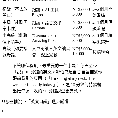
間
初級（不太敢
3–6 個月開
NT$2,000–
跟讀 + AI 工具 +
3,000
Engoo
開口）
始敢講
中級（能聊但
2–4 個月明
NT$3,000–
跟讀 + 語言交換 +
5,000
Cambly
常卡住）
顯流暢
中高級（能聊
3–6 個月精
Toastmasters +
NT$3,000–
AmazingTalker
8,000
但不精準）
準度提升
高級（想要接
大量閱讀 + 英文讀書
NT$5,000–
持續練習
10,000
近母語）
會 + 線上家教
不管哪個程度，最重要的一件事是：每天至少
「說」10 分鐘的英文。哪怕只是自言自語描述你
眼前看到的東西（「I'm sitting at my desk. The
weather is cloudy today.」），這 10 分鐘的持續輸
出比每週一次的 50 分鐘課堂更有效。
哪些情況下「英文口說」進步緩慢