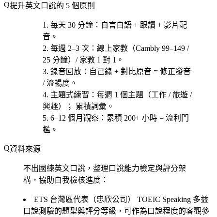
提升英文口說的 5 個原則
每天 30 分鐘
：自言自語 + 跟讀 + 影片配
音。
每週 2–3 次
：線上家教（Cambly 99–149 /
25 分鐘）/ 家教 1 對 1。
錄音回放
：自己錄 + 對比原音 = 修正發音
/ 流暢度。
主題式練習
：每週 1 個主題（工作 / 旅遊 /
興趣）； 累積詞彙。
6–12 個月觀察
：累積 200+ 小時 = 流利門
檻。
資料來源
不出國練英文口說，整理口說能力檢定與評分架
構，協助自我檢核進度：
ETS 台灣區代表（忠欣公司）
TOEIC Speaking 多益
口說測驗的題型與評分等級，可作為口說程度的客觀參