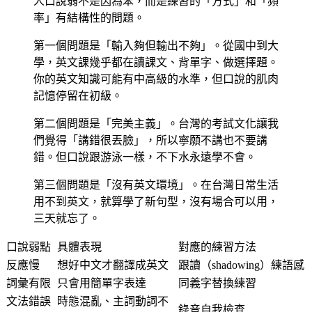
人口說弱不是因為笨，而是練習的「方式」和「頻
率」有結構性的問題。
第一個問題是「輸入夠但輸出不夠」。從國中到大
學，英文課幾乎都在讀課文、背單字、做選擇題。
你的英文知識可能有中高級的水準，但口說的肌肉
記憶停留在初級。
第二個問題是「完美主義」。台灣的考試文化讓我
們覺得「講錯很丟臉」，所以寧願不講也不要講
錯。但口說跟游泳一樣，不下水永遠學不會。
第三個問題是「沒有英文環境」。在台灣日常生活
用不到英文，就算學了新句型，沒有場合可以用，
三天就忘了。
口說弱點
具體表現
對應的練習方法
反應慢
想好中文才翻譯成英文
跟讀（shadowing）練語感
詞彙有限
只會用簡單字表達
同義字替換練習
文法錯誤
時態混亂、主詞動詞不
錄音自我檢查