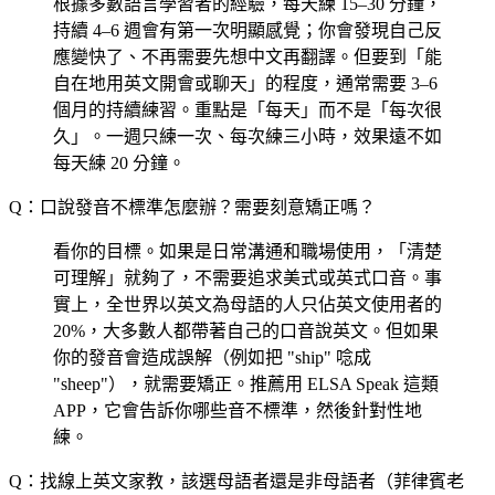
根據多數語言學習者的經驗，每天練 15–30 分鐘，
持續 4–6 週會有第一次明顯感覺；你會發現自己反
應變快了、不再需要先想中文再翻譯。但要到「能
自在地用英文開會或聊天」的程度，通常需要 3–6
個月的持續練習。重點是「每天」而不是「每次很
久」。一週只練一次、每次練三小時，效果遠不如
每天練 20 分鐘。
Q：口說發音不標準怎麼辦？需要刻意矯正嗎？
看你的目標。如果是日常溝通和職場使用，「清楚
可理解」就夠了，不需要追求美式或英式口音。事
實上，全世界以英文為母語的人只佔英文使用者的
20%，大多數人都帶著自己的口音說英文。但如果
你的發音會造成誤解（例如把 "ship" 唸成
"sheep"），就需要矯正。推薦用 ELSA Speak 這類
APP，它會告訴你哪些音不標準，然後針對性地
練。
Q：找線上英文家教，該選母語者還是非母語者（菲律賓老