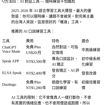
方法四：AI 對話工具 — 隨時練習不怕尷尬
2025–2026 年 AI 語言學習工具大爆發。最大的優
勢是：你可以隨時練、講錯不會被笑。對完美主義
的台灣人來說，這是很好的「暖身」工具。
推薦的 AI 口說練習工具：
工具
費用
特色
適合
免費/Plus
自然對話、可指
ChatGPT
中高級練習
Voice Mode
US$20/月
定情境
專為口說設計、
初中級系統
Speak APP
NT$3,500/年
AI 矯正
化練習
發音矯正、AI 評
ELSA Speak
NT$2,400/年
發音改善
分
免費/Plus
遊戲化學習、有
初級培養習
Duolingo
NT$1,280/年
口說練習
慣
AI 工具的限制：它不會像真人一樣打斷你、不會
有真實的情緒反應、也不會用俚語或跑題。所以