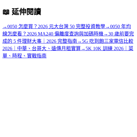
📖
延伸閱讀
→
0050 怎麼買？2026 元大台灣 50 完整投資教學
→
0050 年均
線怎麼看？2026 MA240 偏離度查詢與加碼時機
→
30 歲前要完
成的 5 件理財大事｜2026 完整指南
→
5G 吃到飽三家電信比較
2026｜中華、台哥大、遠傳月租實算
→
5K 10K 訓練 2026｜菜
單、時程、實戰指南