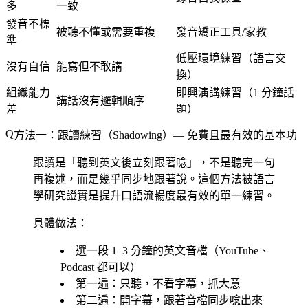
多
一致
發音不標
被聽不懂或需要重複
發音矯正工具/家教
準
低壓環境練習（語言交
沒有自信
能寫但不敢講
換）
組織能力
即興演講練習（1 分鐘話
講話沒有邏輯順序
差
題）
方法一：跟讀練習（Shadowing）— 免費且最有效的基本功
跟讀是「聽到英文後立刻跟著唸」，不是聽完一句
再複述，而是幾乎同步地跟著說。這個方法被語言
學研究證實是提升口語流暢度最有效的單一練習。
具體做法：
選一段 1–3 分鐘的英文音檔（YouTube、
Podcast 都可以）
第一遍：只聽，不看字幕，抓大意
第二遍：開字幕，跟著音檔同步唸出來