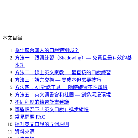
本文目錄
為什麼台灣人的口說特別弱？
方法一：跟讀練習（Shadowing）— 免費且最有效的基
本功
方法二：線上英文家教 — 最直接的口說練習
方法三：語言交換 — 零成本但需要技巧
方法四：AI 對話工具 — 隨時練習不怕尷尬
方法五：英文讀書會和社團 — 創造沉浸環境
不同程度的練習計畫建議
哪些情況下「英文口說」進步緩慢
常見問題 FAQ
提升英文口說的 5 個原則
資料來源