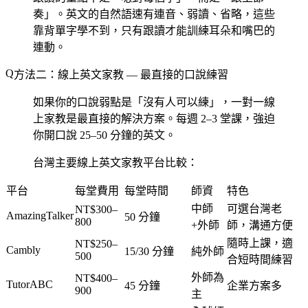
奏」。英文的自然語速有連音、弱讀、省略，這些
靠背單字學不到，只有跟讀才能訓練耳朵和嘴巴的
連動。
方法二：線上英文家教 — 最直接的口說練習
如果你的口說弱點是「沒有人可以練」，一對一線
上家教是最直接的解決方案。每週 2–3 堂課，強迫
你開口說 25–50 分鐘的英文。
台灣主要線上英文家教平台比較：
平台
每堂費用
每堂時間
師資
特色
中師
可選台灣老
NT$300–
AmazingTalker
50 分鐘
800
+外師
師，溝通方便
隨時上課，適
NT$250–
Cambly
15/30 分鐘
純外師
500
合短時間練習
外師為
NT$400–
TutorABC
45 分鐘
企業方案多
900
主